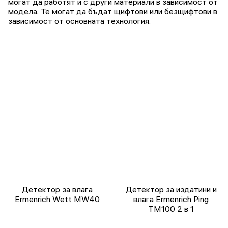
могат да работят и с други материали в зависимост от
модела. Те могат да бъдат щифтови или безщифтови в
зависимост от основната технология.
Детектор за влага
Детектор за издатини и
Ermenrich Wett MW40
влага Ermenrich Ping
TM100 2 в 1