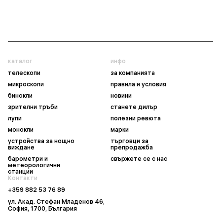
каталог
инфо
телескопи
за компанията
микроскопи
правила и условия
бинокли
новини
зрителни тръби
станете дилър
лупи
полезни ревюта
монокли
марки
устройства за нощно
търговци за
виждане
препродажба
барометри и
свържете се с нас
метеорологични
станции
Контакти
+359 882 53 76 89
ул. Акад. Стефан Младенов 46,
София, 1700, България