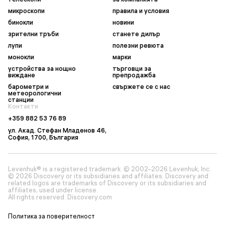
микроскопи
правила и условия
бинокли
новини
зрителни тръби
станете дилър
лупи
полезни ревюта
монокли
марки
устройства за нощно
търговци за
виждане
препродажба
барометри и
свържете се с нас
метеорологични
станции
Контакти
+359 882 53 76 89
ул. Акад. Стефан Младенов 46,
София, 1700, България
Levenhuk® is a registered trademark. © 2002–2026 Levenhuk, Inc.
© 2026 Discovery or its subsidiaries and affiliates. Discovery and
related logos are trademarks of Discovery or its subsidiaries and
affiliates, used under license.
All rights reserved. Discovery.com
Политика за поверителност