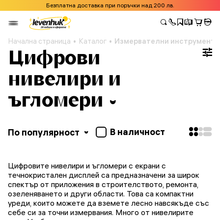
Безплатна доставка при поръчки над 200 лв.
Начална страница
Каталог
Измервателни инструменти
Цифрови
нивелири и
ъгломери
В наличност
По популярност
Цифровите нивелири и ъгломери с екрани с
течнокристален дисплей са предназначени за широк
спектър от приложения в строителството, ремонта,
озеленяването и други области. Това са компактни
уреди, които можете да вземете лесно навсякъде със
себе си за точни измервания. Много от нивелирите