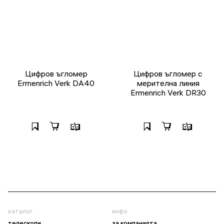
Цифров ъгломер
Цифров ъгломер с
Ermenrich Verk DA40
мерителна линия
Ermenrich Verk DR30
каталог
инфо
телескопи
за компанията