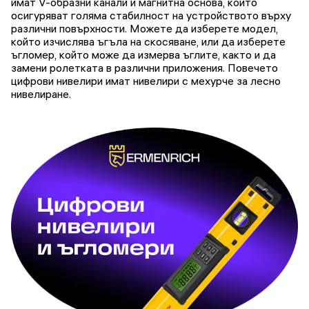
имат V-образни канали и магнитна основа, които
осигуряват голяма стабилност на устройството върху
различни повърхности. Можете да изберете модел,
който изчислява ъгъла на скосяване, или да изберете
ъгломер, който може да измерва ъглите, както и да
замени ролетката в различни приложения. Повечето
цифрови нивелири имат нивелири с мехурче за лесно
нивелиране.