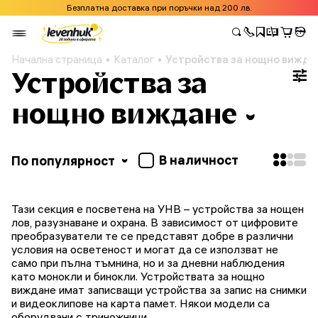
Безплатна доставка при поръчки над 200 лв.
Начална страница
Каталог
Устройства за нощно вижда
Устройства за
нощно виждане
В наличност
По популярност
Тази секция е посветена на УНВ – устройства за нощен
лов, разузнаване и охрана. В зависимост от цифровите
преобразуватели те се представят добре в различни
условия на осветеност и могат да се използват не
само при пълна тъмнина, но и за дневни наблюдения
като монокли и бинокли. Устройствата за нощно
виждане имат записващи устройства за запис на снимки
и видеоклипове на карта памет. Някои модели са
оборудвани с триножници.