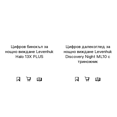
Цифров бинокъл за
Цифров далекоглед за
нощно виждане Levenhuk
нощно виждане Levenhuk
Halo 13X PLUS
Discovery Night ML10 с
триножник