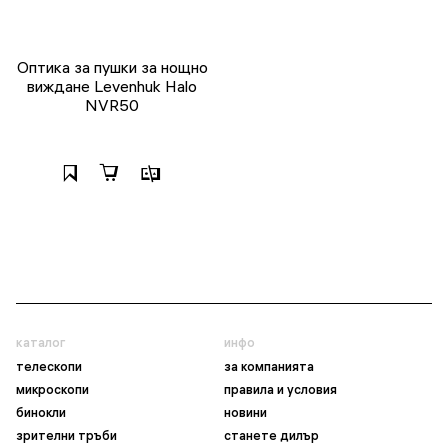
Оптика за пушки за нощно
виждане Levenhuk Halo
NVR50
каталог
инфо
телескопи
за компанията
микроскопи
правила и условия
бинокли
новини
зрителни тръби
станете дилър