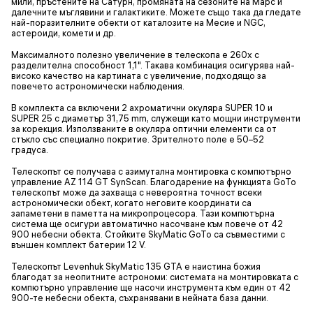
мили, пръстените на Сатурн, промяната на сезоните на Марс и
далечните мъглявини и галактиките. Можете също така да гледате
най-поразителните обекти от каталозите на Месие и NGC,
астероиди, комети и др.
Максималното полезно увеличение в телескопа е 260x с
разделителна способност 1,1". Такава комбинация осигурява най-
високо качество на картината с увеличение, подходящо за
повечето астрономически наблюдения.
В комплекта са включени 2 ахроматични окуляра SUPER 10 и
SUPER 25 с диаметър 31,75 mm, служещи като мощни инструменти
за корекция. Използваните в окуляра оптични елементи са от
стъкло със специално покритие. Зрителното поле е 50–52
градуса.
Телескопът се получава с азимутална монтировка с компютърно
управление AZ 114 GT SynScan. Благодарение на функцията GoTo
телескопът може да захваща с невероятна точност всеки
астрономически обект, когато неговите координати са
запаметени в паметта на микропроцесора. Тази компютърна
система ще осигури автоматично насочване към повече от 42
900 небесни обекта. Стойките SkyMatic GoTo са съвместими с
външен комплект батерии 12 V.
Телескопът Levenhuk SkyMatic 135 GTA е наистина божия
благодат за неопитните астрономи: системата на монтировката с
компютърно управление ще насочи инструмента към един от 42
900-те небесни обекта, съхранявани в нейната база данни.