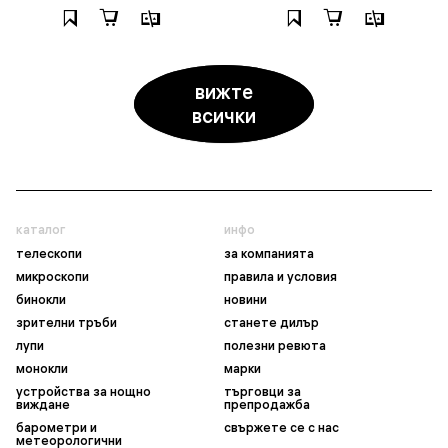
вижте
всички
каталог
инфо
телескопи
за компанията
микроскопи
правила и условия
бинокли
новини
зрителни тръби
станете дилър
лупи
полезни ревюта
монокли
марки
устройства за нощно
търговци за
виждане
препродажба
барометри и
свържете се с нас
метеорологични