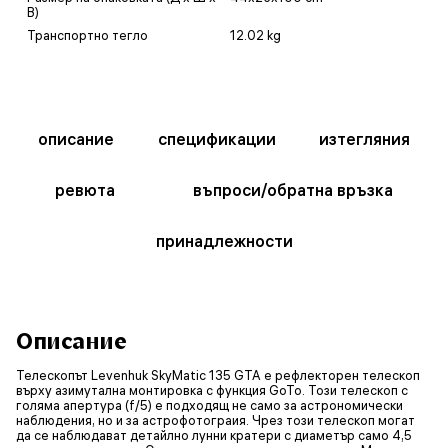
В)
Транспортно тегло
12.02 kg
описание
спецификации
изтегляния
ревюта
въпроси/обратна връзка
принадлежности
Описание
Телескопът Levenhuk SkyMatic 135 GTA е рефлекторен телескоп
върху азимутална монтировка с функция GoTo. Този телескоп с
голяма апертура (f/5) е подходящ не само за астрономически
наблюдения, но и за астрофотограия. Чрез този телескоп могат
да се наблюдават детайлно лунни кратери с диаметър само 4,5