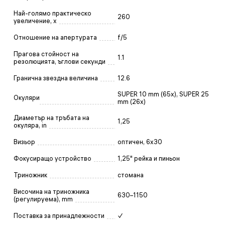
Най-голямо практическо
260
увеличение, x
Отношение на апертурата
f/5
Прагова стойност на
1.1
резолюцията, ъглови секунди
Гранична звездна величина
12.6
SUPER 10 mm (65x), SUPER 25
Окуляри
mm (26x)
Диаметър на тръбата на
1,25
окуляра, in
Визьор
оптичен, 6x30
Фокусиращо устройство
1,25" рейка и пиньон
Триножник
стомана
Височина на триножника
630–1150
(регулируема), mm
Поставка за принадлежности
✓