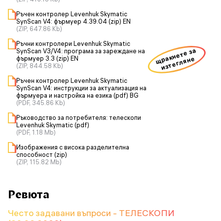
Ръчен контролер Levenhuk Skymatic
SynScan V4: фърмуер 4.39.04 (zip) EN
(ZIP, 647.86 Kb)
Ръчни контролери Levenhuk Skymatic
щракнете за
SynScan V3/V4: програма за зареждане на
фърмуер 3.3 (zip) EN
изтегляне
(ZIP, 844.58 Kb)
Ръчен контролер Levenhuk Skymatic
SynScan V4: инструкции за актуализация на
фърмуера и настройка на езика (pdf) BG
(PDF, 345.86 Kb)
Ръководство за потребителя: телескопи
Levenhuk Skymatic (pdf)
(PDF, 1.18 Mb)
Изображения с висока разделителна
способност (zip)
(ZIP, 115.82 Mb)
Ревюта
Често задавани въпроси - ТЕЛЕСКОПИ