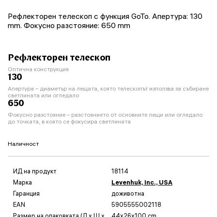
Рефлекторен телескоп с функция GoTo. Апертура: 130
mm. Фокусно разстояние: 650 mm
Рефлекторен телескоп
Оптична конструкция
130
Апертура – диаметър на лещата, която телескопът използва за събиране
светлината или огледало
650
Фокусно разстояние – разстоянието от основните лещи или огледало
до точката, в която се фокусира светлината
Наличност
ИД на продукт
18114
Марка
Levenhuk, Inc., USA
Гаранция
доживотна
EAN
5905555002118
Размер на опаковката (Д x Ш x
44x26x100 cm