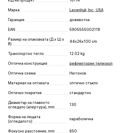
ИД на продукт
18114
Марка
Levenhuk, Inc., USA
Гаранция
доживотна
EAN
5905555002118
Размер на опаковката (Д x Ш x
44x26x100 cm
В)
Транспортно тегло
12.02 kg
Оптична конструкция
рефлекторен телескоп
Оптична схема
Нютонов
Материал на оптиката
оптично стъкло
Оптично покритие
стандартно
Диаметър на главното
130
огледало (апертура), mm
Форма на лещата
параболична
(огледалото)
Фокусно разстояние, mm
650