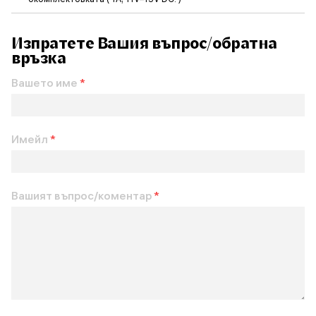
Изпратете Вашия въпрос/обратна
връзка
Вашето име
*
Имейл
*
Вашият въпрос/коментар
*