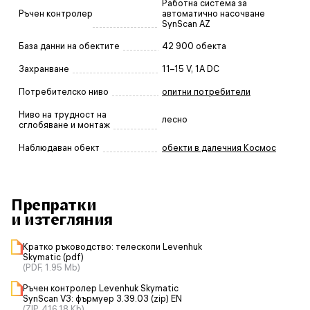
Работна система за
Ръчен контролер
автоматично насочване
SynScan AZ
База данни на обектите
42 900 обекта
Захранване
11–15 V, 1A DC
Потребителско ниво
опитни потребители
Ниво на трудност на
лесно
сглобяване и монтаж
Наблюдаван обект
обекти в далечния Космос
Препратки
и изтегляния
Кратко ръководство: телескопи Levenhuk
Skymatic (pdf)
(PDF, 1.95 Mb)
Ръчен контролер Levenhuk Skymatic
SynScan V3: фърмуер 3.39.03 (zip) EN
(ZIP, 416.18 Kb)