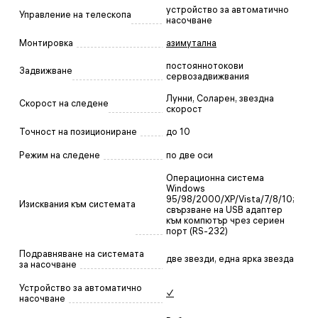
устройство за автоматично
Управление на телескопа
насочване
Монтировка
азимутална
постояннотокови
Задвижване
сервозадвижвания
Лунни, Соларен, звездна
Скорост на следене
скорост
Точност на позициониране
до 10
Режим на следене
по две оси
Операционна система
Windows
95/98/2000/XP/Vista/7/8/10;
Изисквания към системата
свързване на USB адаптер
към компютър чрез сериен
порт (RS-232)
Подравняване на системата
две звезди, една ярка звезда
за насочване
Устройство за автоматично
✓
насочване