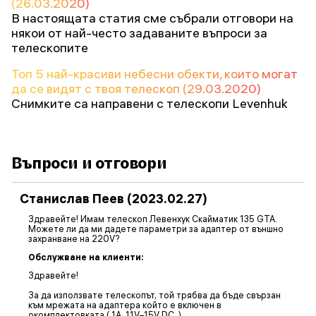
(26.03.2020)
В настоящата статия сме събрали отговори на
някои от най-често задаваните въпроси за
телескопите
Топ 5 най-красиви небесни обекти, които могат
да се видят с твоя телескоп (29.03.2020)
Снимките са направени с телескопи Levenhuk
Въпроси и отговори
Станислав Пеев (2023.02.27)
Здравейте! Имам телескоп Левенхук Скайматик 135 GTA.
Можете ли да ми дадете параметри за адаптер от външно
захранване на 220V?
Обслужване на клиенти:
Здравейте!
За да използвате телескопът, той трябва да бъде свързан
към мрежата на адаптера който е включен в
окомплектовката ( 1A, 11V–15V DC. )