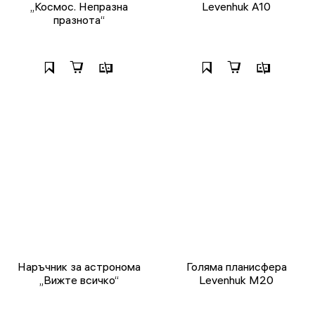
„Космос. Непразна
Levenhuk A10
празнота“
Наръчник за астронома
Голяма планисфера
„Вижте всичко“
Levenhuk M20