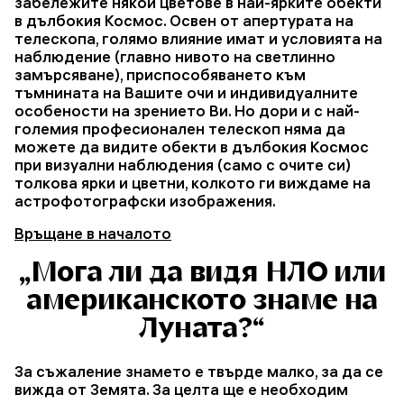
забележите някои цветове в най-ярките обекти
в дълбокия Космос. Освен от апертурата на
телескопа, голямо влияние имат и условията на
наблюдение (главно нивото на светлинно
замърсяване), приспособяването към
тъмнината на Вашите очи и индивидуалните
особености на зрението Ви. Но дори и с най-
големия професионален телескоп няма да
можете да видите обекти в дълбокия Космос
при визуални наблюдения (само с очите си)
толкова ярки и цветни, колкото ги виждаме на
астрофотографски изображения.
Връщане в началото
„Мога ли да видя НЛО или
американското знаме на
Луната?“
За съжаление знамето е твърде малко, за да се
вижда от Земята. За целта ще е необходим