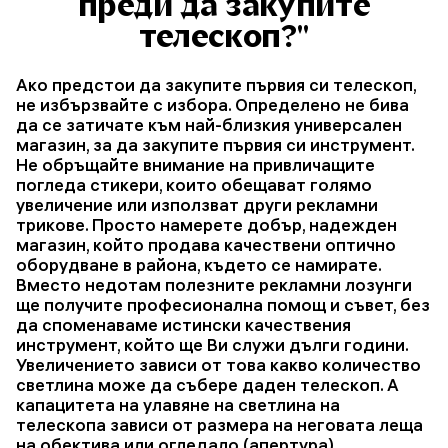
преди да закупите
телескоп?"
Ако предстои да закупите първия си телескоп,
не избързвайте с избора. Определено не бива
да се затичате към най-близкия универсален
магазин, за да закупите първия си инструмент.
Не обръщайте внимание на привличащите
погледа стикери, които обещават голямо
увеличение или използват други рекламни
трикове. Просто намерете добър, надежден
магазин, който продава качествени оптично
оборудване в района, където се намирате.
Вместо недотам полезните рекламни лозунги
ще получите професионална помощ и съвет, без
да споменаваме истински качествения
инструмент, който ще Ви служи дълги години.
Увеличението зависи от това какво количество
светлина може да събере даден телескоп. А
капацитета на улавяне на светлина на
телескопа зависи от размера на неговата леща
на обектива или огледало (апертура).