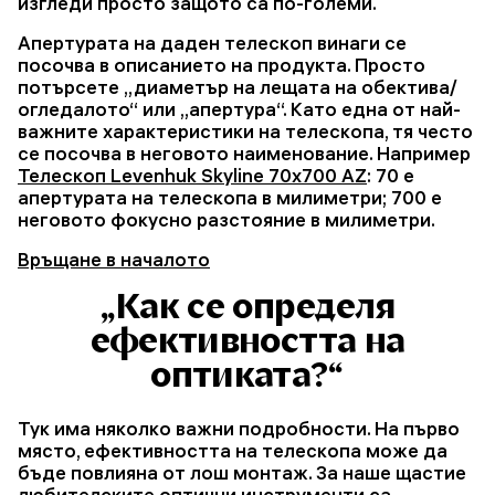
изгледи просто защото са по-големи.
Апертурата на даден телескоп винаги се
посочва в описанието на продукта. Просто
потърсете „диаметър на лещата на обектива/
огледалото“ или „апертура“. Като една от най-
важните характеристики на телескопа, тя често
се посочва в неговото наименование. Например
Телескоп Levenhuk Skyline 70x700 AZ
: 70 е
апертурата на телескопа в милиметри; 700 е
неговото фокусно разстояние в милиметри.
Връщане в началото
„Как се определя
ефективността на
оптиката?“
Тук има няколко важни подробности. На първо
място, ефективността на телескопа може да
бъде повлияна от лош монтаж. За наше щастие
любителските оптични инструменти са