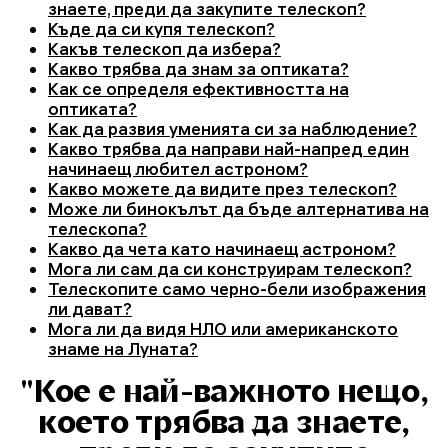
знаете, преди да закупите телескоп?
Къде да си купя телескоп?
Какъв телескоп да избера?
Какво трябва да знам за оптиката?
Как се определя ефективността на
оптиката?
Как да развия уменията си за наблюдение?
Какво трябва да направи най-напред един
начинаещ любител астроном?
Какво можете да видите през телескоп?
Може ли бинокълът да бъде алтернатива на
телескопа?
Какво да чета като начинаещ астроном?
Мога ли сам да си конструирам телескоп?
Телескопите само черно-бели изображения
ли дават?
Мога ли да видя НЛО или американското
знаме на Луната?
"Кое е най-важното нещо,
което трябва да знаете,