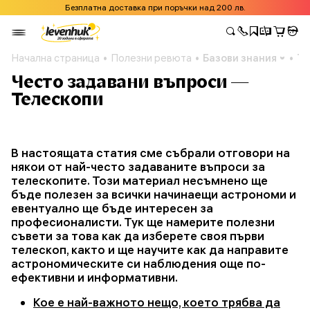
Безплатна доставка при поръчки над 200 лв.
Начална страница
Полезни ревюта
Базови знания
Те
Често задавани въпроси —
Телескопи
В настоящата статия сме събрали отговори на
някои от най-често задаваните въпроси за
телескопите. Този материал несъмнено ще
бъде полезен за всички начинаещи астрономи и
евентуално ще бъде интересен за
професионалисти. Тук ще намерите полезни
съвети за това как да изберете своя първи
телескоп, както и ще научите как да направите
астрономическите си наблюдения още по-
ефективни и информативни.
Кое е най-важното нещо, което трябва да