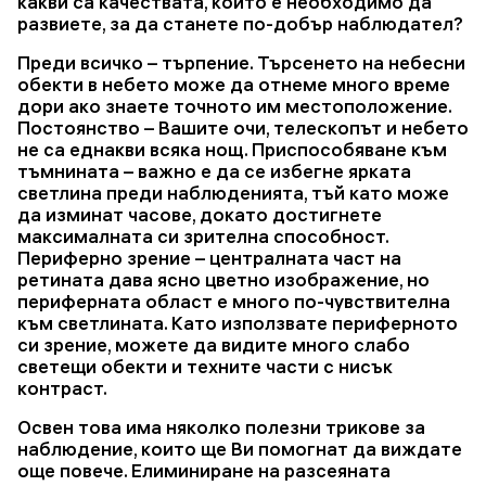
какви са качествата, които е необходимо да
развиете, за да станете по-добър наблюдател?
Преди всичко – търпение. Търсенето на небесни
обекти в небето може да отнеме много време
дори ако знаете точното им местоположение.
Постоянство – Вашите очи, телескопът и небето
не са еднакви всяка нощ. Приспособяване към
тъмнината – важно е да се избегне ярката
светлина преди наблюденията, тъй като може
да изминат часове, докато достигнете
максималната си зрителна способност.
Периферно зрение – централната част на
ретината дава ясно цветно изображение, но
периферната област е много по-чувствителна
към светлината. Като използвате периферното
си зрение, можете да видите много слабо
светещи обекти и техните части с нисък
контраст.
Освен това има няколко полезни трикове за
наблюдение, които ще Ви помогнат да виждате
още повече. Елиминиране на разсеяната