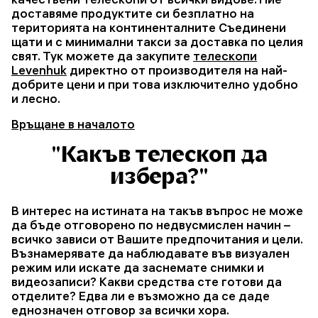
доставяме продуктите си безплатно на
територията на континенталните Съединени
щати и с минимални такси за доставка по целия
свят. Тук можете да закупите
телескопи
Levenhuk
директно от производителя на най-
добрите цени и при това изключително удобно
и лесно.
Връщане в началото
"Какъв телескоп да
избера?"
В интерес на истината на такъв въпрос не може
да бъде отговорено по недвусмислен начин –
всичко зависи от Вашите предпочитания и цели.
Възнамерявате да наблюдавате във визуален
режим или искате да заснемате снимки и
видеозаписи? Какви средства сте готови да
отделите? Едва ли е възможно да се даде
еднозначен отговор за всички хора.