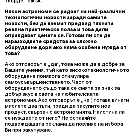
твърде тежък.
Някои астрономи се радват на най-различни
технологични новости заради самите
новости, без да вземат предвид тяхната
реална практическа полза и това дали
оправдават цената си. Готови ли сте да
изразходвате средства за сложно
оборудване дори ако няма особена нужда от
това?
Ако отговорът е „да“, това може да е добре за
Вашите умения, тъй като високотехнологичното
оборудване понякога стимулира
самоусъвършенстването. Част от
оборудването също така се смята за знак за
добър вкус в света на любителската
астрономия. Ако отговорът е „не“, тогава винаги
мислете два пъти, преди да закупите нов
продукт, свързан с астрономията. Наистина ли
се нуждаете от него? Не оставяйте
подвеждащата реклама да повлияе на избора
Ви при закупуване.