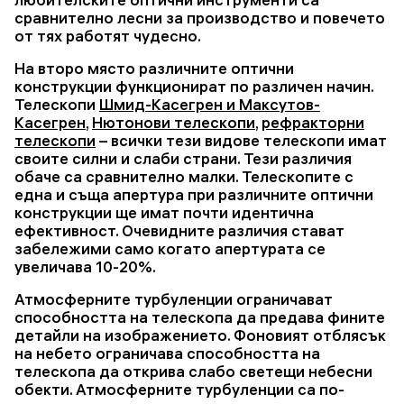
сравнително лесни за производство и повечето
от тях работят чудесно.
На второ място различните оптични
конструкции функционират по различен начин.
Телескопи
Шмид-Касегрен и Максутов-
Касегрен
,
Нютонови телескопи
,
рефракторни
телескопи
– всички тези видове телескопи имат
своите силни и слаби страни. Тези различия
обаче са сравнително малки. Телескопите с
една и съща апертура при различните оптични
конструкции ще имат почти идентична
ефективност. Очевидните различия стават
забележими само когато апертурата се
увеличава 10-20%.
Атмосферните турбуленции ограничават
способността на телескопа да предава фините
детайли на изображението. Фоновият отблясък
на небето ограничава способността на
телескопа да открива слабо светещи небесни
обекти. Атмосферните турбуленции са по-