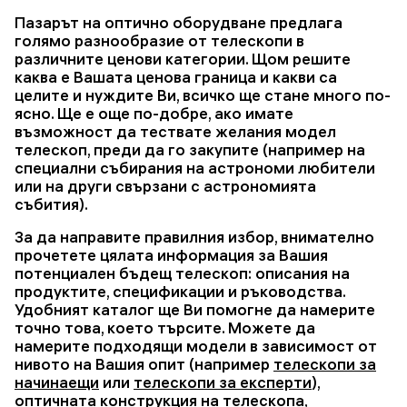
Пазарът на оптично оборудване предлага
голямо разнообразие от телескопи в
различните ценови категории. Щом решите
каква е Вашата ценова граница и какви са
целите и нуждите Ви, всичко ще стане много по-
ясно. Ще е още по-добре, ако имате
възможност да тествате желания модел
телескоп, преди да го закупите (например на
специални събирания на астрономи любители
или на други свързани с астрономията
събития).
За да направите правилния избор, внимателно
прочетете цялата информация за Вашия
потенциален бъдещ телескоп: описания на
продуктите, спецификации и ръководства.
Удобният каталог ще Ви помогне да намерите
точно това, което търсите. Можете да
намерите подходящи модели в зависимост от
нивото на Вашия опит (например
телескопи за
начинаещи
или
телескопи за експерти
),
оптичната конструкция на телескопа,