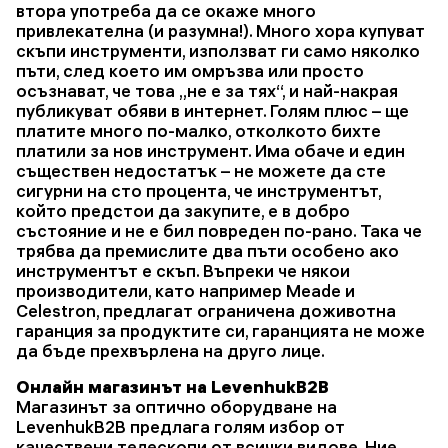
втора употреба да се окаже много
привлекателна (и разумна!). Много хора купуват
скъпи инструменти, използват ги само няколко
пъти, след което им омръзва или просто
осъзнават, че това „не е за тях“, и най-накрая
публикуват обяви в интернет. Голям плюс – ще
платите много по-малко, отколкото бихте
платили за нов инструмент. Има обаче и един
съществен недостатък – не можете да сте
сигурни на сто процента, че инструментът,
който предстои да закупите, е в добро
състояние и не е бил повреден по-рано. Така че
трябва да премислите два пъти особено ако
инструментът е скъп. Въпреки че някои
производители, като например Meade и
Celestron, предлагат ограничена доживотна
гаранция за продуктите си, гаранцията не може
да бъде прехвърлена на друго лице.
Онлайн магазинът на LevenhukB2B
Магазинът за оптично оборудване на
LevenhukB2B предлага голям избор от
качествени телескопи от всички видове. Ние