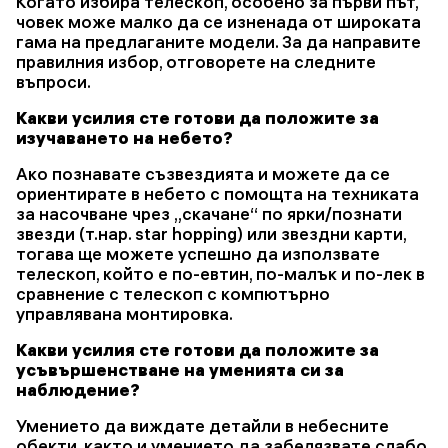
Когато избира телескоп, особено за първи път,
човек може малко да се изненада от широката
гама на предлаганите модели. За да направите
правилния избор, отговорете на следните
въпроси.
Какви усилия сте готови да положите за
изучаването на небето?
Ако познавате съзвездията и можете да се
ориентирате в небето с помощта на техниката
за насочване чрез „скачане“ по ярки/познати
звезди (т.нар. star hopping) или звездни карти,
тогава ще можете успешно да използвате
телескоп, който е по-евтин, по-малък и по-лек в
сравнение с телескоп с компютърно
управлявана монтировка.
Какви усилия сте готови да положите за
усъвършенстване на уменията си за
наблюдение?
Умението да виждате детайли в небесните
обекти, както и умението да забелязвате слабо