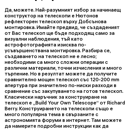
Да, можете. Най-разумният избор за начинаещ
конструктор на телескопи е Нютонов
рефлекторен телескоп върху Добсънова
монтировка. Имайте предвид, че създаденият
от Вас телескоп ще бъде подходящ само за
визуални наблюдения, тъй като
астрофотографията изисква по-
усъвършенствана монтировка. Разбира се,
създаването на телескоп не е лесно;
необходими са много сложни операции с
различни материали, точни изчисления и много
търпение. Но в резултат можете да получите
сравнително мощен телескоп със 120-200 mm
апертура при значително по-ниски разходи в
сравнение със закупуването на готов телескоп.
Класически наръчник за конструиране на
телескоп е „Build Your Own Telescope“ от Richard
Berry. Конструирането на телескопи също е
много популярна тема в свързаните с
астрономията форуми в интернет. Там можете
да намерите подробни инструкции как да