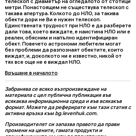
телескоп с диаметър на огледалото от стотици
метри. Понастоящем не съществува телескоп с
такава апертура. Колкото до НЛО, за такива
обекти дори не Ви е нужен телескоп.
Единствената трудност при НЛО е да разберете
дали това, което виждате, е наистина НЛО или е
реален, обясним и напълно идентифициран
обект. Повечето астрономи любители могат
без проблеми да разпознаят обектите, които
виждат, и, доколкото ни е известно, никой от
тях все още не е виждал НЛО.
Връщане в началото
Забранява се всяко възпроизвеждане на
материала с цел публична публикация във
всякаква информационна среда и във всякакъв
формат. Можете да реферирате към тази статия с
активна връзка към bg.levenhuk.com.
Производителят си запазва правото да прави
промени на цените, гамата продукти и