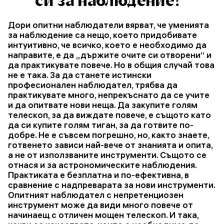
си за наблюдение?“
Дори опитни наблюдатели вярват, че уменията
за наблюдение са нещо, което придобивате
интуитивно, че всичко, което е необходимо да
направите, е да „държите очите си отворени“ и
да практикувате повече. Но в общия случай това
не е така. За да станете истински
професионален наблюдател, трябва да
практикувате много, непрекъснато да се учите
и да опитвате нови неща. Да закупите голям
телескоп, за да виждате повече, е същото като
да си купите голям тиган, за да готвите по-
добре. Не е съвсем погрешно, но, както знаете,
готвенето зависи най-вече от знанията и опита,
а не от използваните инструменти. Същото се
отнася и за астрономическите наблюдения.
Практиката е безплатна и по-ефективна, в
сравнение с надпреварата за нови инструменти.
Опитният наблюдател с непретенциозен
инструмент може да види много повече от
начинаещ с отличен мощен телескоп. И така,