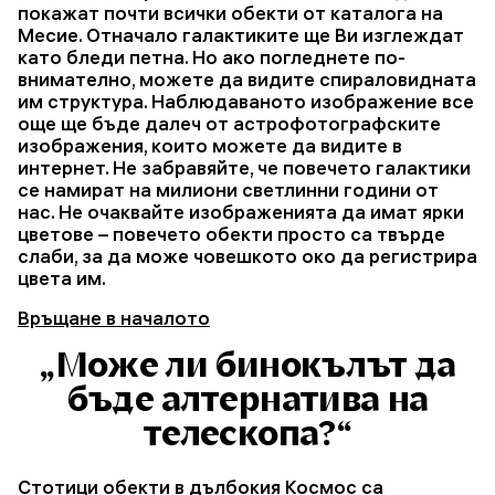
покажат почти всички обекти от каталога на
Месие. Отначало галактиките ще Ви изглеждат
като бледи петна. Но ако погледнете по-
внимателно, можете да видите спираловидната
им структура. Наблюдаваното изображение все
още ще бъде далеч от астрофотографските
изображения, които можете да видите в
интернет. Не забравяйте, че повечето галактики
се намират на милиони светлинни години от
нас. Не очаквайте изображенията да имат ярки
цветове – повечето обекти просто са твърде
слаби, за да може човешкото око да регистрира
цвета им.
Връщане в началото
„Може ли бинокълът да
бъде алтернатива на
телескопа?“
Стотици обекти в дълбокия Космос са