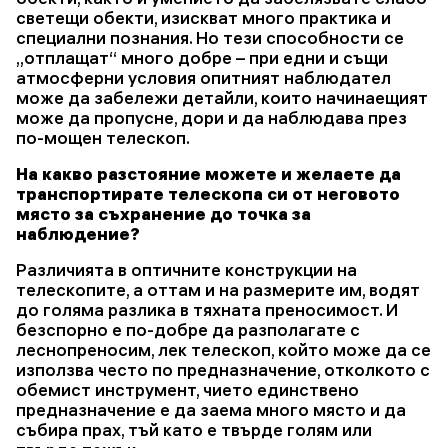
светещи обекти, изискват много практика и
специални познания. Но тези способности се
„отплащат“ много добре – при едни и същи
атмосферни условия опитният наблюдател
може да забележи детайли, които начинаещият
може да пропусне, дори и да наблюдава през
по-мощен телескоп.
На какво разстояние можете и желаете да
транспортирате телескопа си от неговото
място за съхранение до точка за
наблюдение?
Различията в оптичните конструкции на
телескопите, а оттам и на размерите им, водят
до голяма разлика в тяхната преносимост. И
безспорно е по-добре да разполагате с
леснопреносим, лек телескоп, който може да се
използва често по предназначение, отколкото с
обемист инструмент, чието единствено
предназначение е да заема много място и да
събира прах, тъй като е твърде голям или