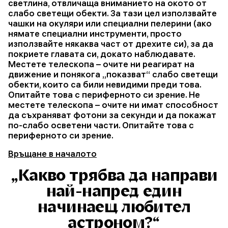
светлина, отвличаща вниманието на окото от
слабо светещи обекти. За тази цел използвайте
чашки на окуляри или специални пелерини (ако
нямате специални инструменти, просто
използвайте някаква част от дрехите си), за да
покриете главата си, докато наблюдавате.
Местете телескопа – очите ни реагират на
движение и понякога „показват“ слабо светещи
обекти, които са били невидими преди това.
Опитайте това с периферното си зрение. Не
местете телескопа – очите ни имат способност
да съхраняват фотони за секунди и да покажат
по-слабо осветени части. Опитайте това с
периферното си зрение.
Връщане в началото
„Какво трябва да направи
най-напред един
начинаещ любител
астроном?“