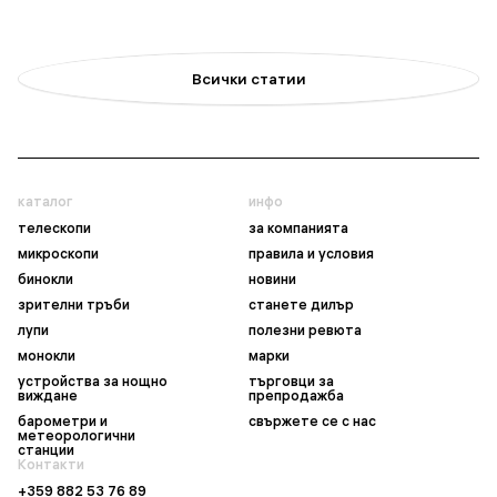
Всички статии
каталог
инфо
телескопи
за компанията
микроскопи
правила и условия
бинокли
новини
зрителни тръби
станете дилър
лупи
полезни ревюта
монокли
марки
устройства за нощно
търговци за
виждане
препродажба
барометри и
свържете се с нас
метеорологични
станции
Контакти
+359 882 53 76 89