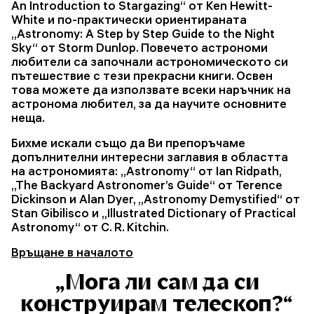
An Introduction to Stargazing“ от Ken Hewitt-
White и по-практически ориентираната
„Astronomy: A Step by Step Guide to the Night
Sky“ от Storm Dunlop. Повечето астрономи
любители са започнали астрономическото си
пътешествие с тези прекрасни книги. Освен
това можете да използвате всеки наръчник на
астронома любител, за да научите основните
неща.
Бихме искали също да Ви препоръчаме
допълнителни интересни заглавия в областта
на астрономията: „Astronomy“ от Ian Ridpath,
„The Backyard Astronomer’s Guide“ от Terence
Dickinson и Alan Dyer, „Astronomy Demystified“ от
Stan Gibilisco и „Illustrated Dictionary of Practical
Astronomy“ от C. R. Kitchin.
Връщане в началото
„Мога ли сам да си
конструирам телескоп?“