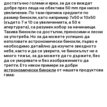
достатъчно големи и ярки, за да се виждат
добре през леща на обектива 50 mm при ниско
увеличение. По тази причина средните по
размер бинокли, като например 7x50 и 10x50
(където 7 и 10 са увеличенията, а 50 е
апертурата), са разумен избор за начинаещи.
Такива бинокли са достъпни, преносими и лесни
за употреба. Но за да можете успешно да
използвате астрономически бинокли, първо е
необходимо детайлно да изучите звездното
небе, както и да се уверите, че бинокълът не е
много тежък, за да можете да го държите, без
да се уморявате и без изображението да
трепти. Ето някои примери за добри
астрономически бинокли
от нашата продуктова
гама: