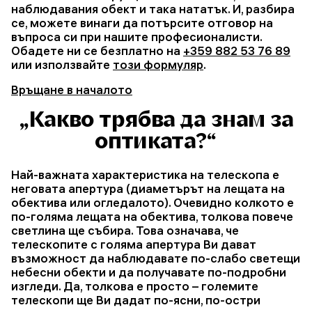
наблюдавания обект и така нататък. И, разбира
се, можете винаги да потърсите отговор на
въпроса си при нашите професионалисти.
Обадете ни се безплатно на
+359 882 53 76 89
или използвайте
този формуляр
.
Връщане в началото
„Какво трябва да знам за
оптиката?“
Най-важната характеристика на телескопа е
неговата апертура (диаметърът на лещата на
обектива или огледалото). Очевидно колкото е
по-голяма лещата на обектива, толкова повече
светлина ще събира. Това означава, че
телескопите с голяма апертура Ви дават
възможност да наблюдавате по-слабо светещи
небесни обекти и да получавате по-подробни
изгледи. Да, толкова е просто – големите
телескопи ще Ви дадат по-ясни, по-остри