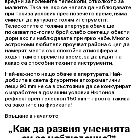
вредни за големите телескопи, отколкото за
малките. Така че, ако се налага да наблюдавате
при такива условия през повечето време, няма
смисъл да купувате голям инструмент.
Телескопите с голяма апертура обаче ще
показват по-голям брой слабо светещи обекти
дори ако ги наблюдавате при ярко небе. Много
астрономи любители проучват района с цел да
намерят места със спокойна атмосфера и
ходят там от време на време, за да видят на
какво са способни техните инструменти.
Най-важното нещо обаче е апертурата. Най-
добрите в света флуоритни апохроматични
лещи 90 mm не са в състояние да се конкурират
с изработен в домашни условия Нютонов
рефлекторен телескоп 150 mm – просто такива
са законите на физиката!
Връщане в началото
„Как да развия уменията