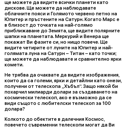
ще можете да видите всички планети като
дискове. Ще можете да наблюдавате
облачните пояси и Голямото червено петно на
Юпитер и пръстените на Сатурн. Когато Марс е
в близост до точката на най-голямо
приближаване до Земята, ще видите полярните
шапки на планетата. Меркурий и Венера ще
покажат Ви фазите си, но нищо повече. Ще
видите четирите от луните на Юпитер и най-
голямата луна на Сатурн – Титан – като точки;
ще можете да наблюдавате и сравнително ярки
комети.
Не трябва да очаквате да видите изображения,
които да са големи, ярки и детайлни като онези,
получени от телескопа „Хъбъл“. Защо някой би
похарчил милиарди долари за създаването на
космически телескоп, ако е възможно да се
види същото с любителски телескоп за 100
долара?
Колкото до обектите в далечния Космос,
повечето съвременни телескопи могат да Ви