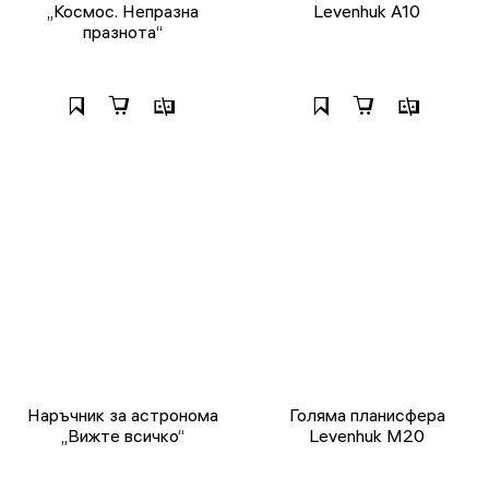
„Космос. Непразна
Levenhuk A10
празнота“
Наръчник за астронома
Голяма планисфера
„Вижте всичко“
Levenhuk M20