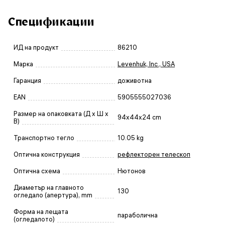
Спецификации
ИД на продукт
86210
Марка
Levenhuk, Inc., USA
Гаранция
доживотна
EAN
5905555027036
Размер на опаковката (Д x Ш x
94x44x24 cm
В)
Транспортно тегло
10.05 kg
Оптична конструкция
рефлекторен телескоп
Оптична схема
Нютонов
Диаметър на главното
130
огледало (апертура), mm
Форма на лещата
параболична
(огледалото)