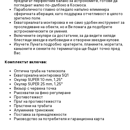
предлагат перфектния баланс за астрономите, готови да
погледнат малко по-дълбоко в Космоса.
Параболичното главно огледало напълно елиминира
сферичната аберация, като поддържа отчетливост в цялото
зрително поле.
Екваториалната монтировка е не само удобен инструмент за
проследяване на обекти, но и Ви помага да подобрите
астрономическите си умения.
Включените окуляри са достатъчни, за да видите хиляди
блестящи звезди в кълбовидни и отворени звездни купове.
Изучете Луната подробно: кратерите, планините, моретата,
каньоните и сенките по терминатора ще бъдат точно пред
Вас.
Комплектът включва:
Оптична тръба на телескопа
Екваториална монтировка SQ1
Окуляр SUPER 10 mm, 1,25"
Окуляр SUPER 25 mm, 1,25"
Визьор с червена точка
Ръкохватки за фино регулиране
Противотежест
Прът на противотежестта
Пръстени на тръбата
Алуминиев триножник
Поставка за принадлежности
Ръководство за потребителя и гаранционна карта