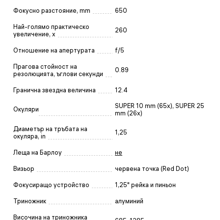
Фокусно разстояние, mm
650
Най-голямо практическо
260
увеличение, x
Отношение на апертурата
f/5
Прагова стойност на
0.89
резолюцията, ъглови секунди
Гранична звездна величина
12.4
SUPER 10 mm (65x), SUPER 25
Окуляри
mm (26x)
Диаметър на тръбата на
1,25
окуляра, in
Леща на Барлоу
не
Визьор
червена точка (Red Dot)
Фокусиращо устройство
1,25" рейка и пиньон
Триножник
алуминий
Височина на триножника