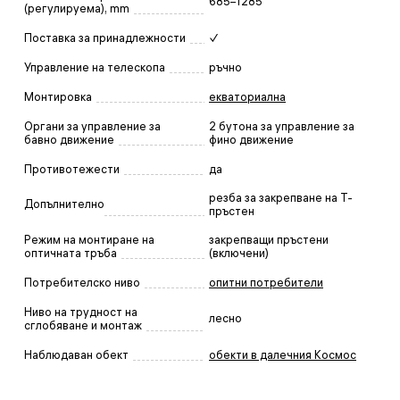
685–1285
(регулируема), mm
Поставка за принадлежности
✓
Управление на телескопа
ръчно
Монтировка
екваториална
Органи за управление за
2 бутона за управление за
бавно движение
фино движение
Противотежести
да
резба за закрепване на Т-
Допълнително
пръстен
Режим на монтиране на
закрепващи пръстени
оптичната тръба
(включени)
Потребителско ниво
опитни потребители
Ниво на трудност на
лесно
сглобяване и монтаж
Наблюдаван обект
обекти в далечния Космос