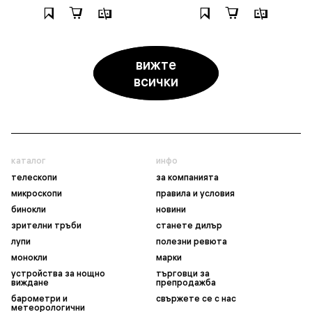
вижте
всички
каталог
инфо
телескопи
за компанията
микроскопи
правила и условия
бинокли
новини
зрителни тръби
станете дилър
лупи
полезни ревюта
монокли
марки
устройства за нощно
търговци за
виждане
препродажба
барометри и
свържете се с нас
метеорологични