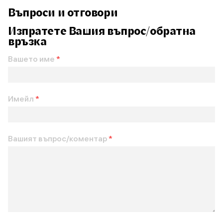
Въпроси и отговори
Изпратете Вашия въпрос/обратна
връзка
Вашето име
*
Имейл
*
Вашият въпрос/коментар
*