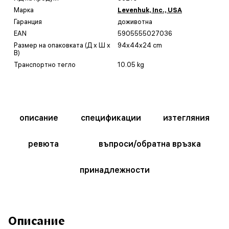
Марка
Levenhuk, Inc., USA
Гаранция
доживотна
EAN
5905555027036
Размер на опаковката (Д x Ш x
94x44x24 cm
В)
Транспортно тегло
10.05 kg
описание
спецификации
изтегляния
ревюта
въпроси/обратна връзка
принадлежности
Описание