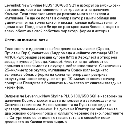
Levenhuk New Skyline PLUS 130/650 SQ1 е изборът за амбициозни
астрономи, които са привлечени от красотата на далечния
Космос. Този телескоп може да разкрие много галактики и
мъглявини. Те ще се появят в окуляра като размити облаци или
удължени петна, точно както ги виждат хиляди наблюдатели по
целия свят. Пред очите Ви ще се разгърне жива Вселена, където
всеки обект има свой собствен характер, форма и история.
Оптични възможности
Телескопът е идеален за наблюдение на мъглявини (Орион,
Пръстен, Гира), галактики (Андромеда и нейните спътници M32 и
M110), кълбовидни звездни купове (M13 в Херкулес) и отворени
звездни купове (Плеяди, Кошер). Нивото на детайлност се
променя в зависимост от окуляра, който използвате. С включения
25-милиметров окуляр, мъглявината Орион изглежда като
зеленикав облак с форма на крила на пеперуда и разкрива
структурни газови вихрушки вътре. 10-милиметровият окуляр
превръща Плеядите в брилянтно множество от синкави звезди на
черен фон.
Въпреки че Levenhuk New Skyline PLUS 130/650 SQ1 е настроен за
далечния Космос, можете да го използвате и за изследване на
Слънчевата система. На повърхността на Луната ще видите
кратери, планини и каньони. На диска на Юпитер ще забележите
два основни облачни пояса и Голямото червено петно, пръстените
на Сатурн ясно се отделят от планетата, а в спокойни нощи
делението на Касини става видимо.