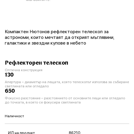
Компактен Нютонов рефлекторен телескоп за
астрономи, които мечтаят да открият мъглявини,
галактики и звездни купове в небето
Рефлекторен телескоп
Оптична конструкция
130
Апертура – диаметър на лещата, която телескопът използва за събиране
светлината или огледало
650
Фокусно разстояние – разстоянието от основните лещи или огледало
до точката, в която се фокусира светлината
Наличност
ИД на продукт
86210