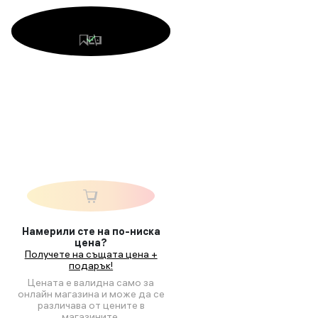
Намерили сте на по-ниска
цена?
Получете на същата цена +
подарък!
Цената е валидна само за
онлайн магазина и може да се
различава от цените в
магазините.