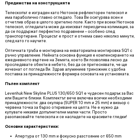
Предимства на конструкцията
Телескопът е изграден като Нютонов рефлекторен телескоп и
има параболично главно огледало. Това Ви осигурява ясен и
отчетлив образ в цялото зрително поле. Както при всеки Нютонов
телескоп, огледалата може да изискват периодична колимация, за
да се поддържат перфектно подравнени – особено след
транспортиране. Процесът е прост и отнема само няколко минути,
след като го научите.
Оптичната тръба е монтирана на екваториална монтировка SQ1 с
ръчно управление. Нейната основна функция е компенсирането на
ежедневното въртене на Земята, което Ви позволява лесно да
проследявате обекти в небето, без да се притеснявате, че ще
изчезнат от погледа Ви. Здрав алуминиев триножник с удобна
поставка за принадлежности формира основата на установката.
Пълен комплект
Levenhuk New Skyline PLUS 130/650 SQ1 е чудесен подарък за Вас
или Вашите близки. Комплектът вече включва всички необходими
принадлежности: два окуляра (SUPER 10 mm и 25 mm) и визьор с
червена точка за бързо откриване на целта. Не е нужно да
купувате никакви допълнителни малки части. Просто
разопаковайте телескопа и се насладете на красивите гледки!
Основни характеристики:
Апертура от 130 mm и фокусно разстояние от 650 mm