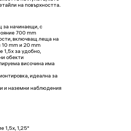
етайли на повърхността.
 за начинаещи, с
тояние 700 mm
сти, включващ леща на
ри 10 mm и 20 mm
е 1,5х за удобно,
ни обекти
лируема височина има
монтировка, идеална за
и и наземни наблюдения
 1,5x, 1,25"