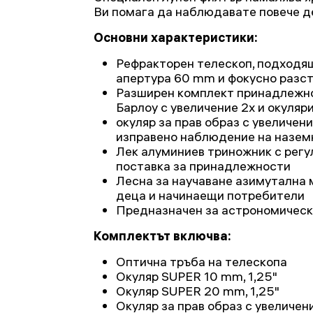
Ви помага да наблюдавате повече д
Основни характеристики:
Рефракторен телескоп, подходящ
апертура 60 mm и фокусно разс
Разширен комплект принадлежно
Барлоу с увеличение 2х и окуля
окуляр за прав образ с увеличени
изправено наблюдение на назем
Лек алуминиев триножник с регу
поставка за принадлежности
Лесна за научаване азимутална 
деца и начинаещи потребители
Предназначен за астрономическ
Комплектът включва:
Оптична тръба на телескопа
Окуляр SUPER 10 mm, 1,25"
Окуляр SUPER 20 mm, 1,25"
Окуляр за прав образ с увеличение