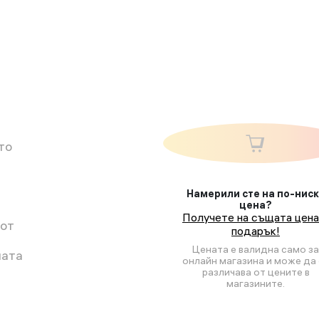
то
Намерили сте на по-нис
цена?
Получете на същата цена
 от
подарък!
Цената е валидна само за
ната
онлайн магазина и може да 
различава от цените в
магазините.