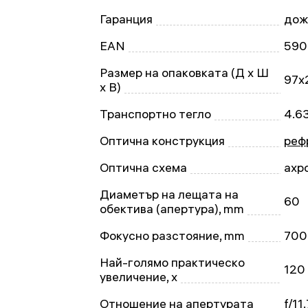
Гаранция
дож
EAN
590
Размер на опаковката (Д x Ш
97x
x В)
Транспортно тегло
4.6
Оптична конструкция
реф
Оптична схема
ахр
Диаметър на лещата на
60
обектива (апертура), mm
Фокусно разстояние, mm
700
Най-голямо практическо
120
увеличение, x
Отношение на апертурата
f/11.