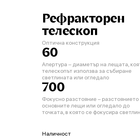
Рефракторен
телескоп
Оптична конструкция
60
Апертура – диаметър на лещата, коя
телескопът използва за събиране
светлината или огледало
700
Фокусно разстояние – разстоянието
основните лещи или огледало до
точката, в която се фокусира светли
Наличност