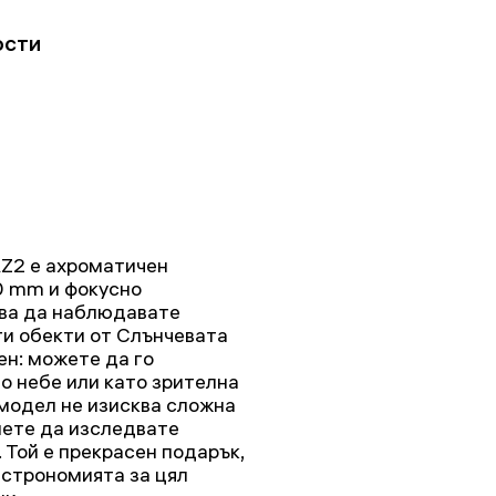
ости
AZ2 е ахроматичен
0 mm и фокусно
ява да наблюдавате
ги обекти от Слънчевата
ен: можете да го
о небе или като зрителна
 модел не изисква сложна
нете да изследвате
 Той е прекрасен подарък,
астрономията за цял