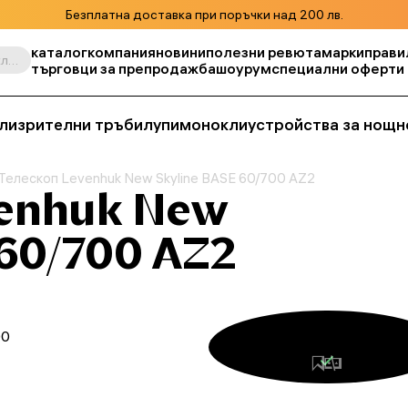
Безплатна доставка при поръчки над 200 лв.
каталог
компания
новини
полезни ревюта
марки
прави
Търсене по продукт, складова единица, категория и т.н.
търговци за препродажба
шоурум
специални оферти
ли
зрителни тръби
лупи
монокли
устройства за нощн
Телескоп Levenhuk New Skyline BASE 60/700 AZ2
venhuk New
 60/700 AZ2
00