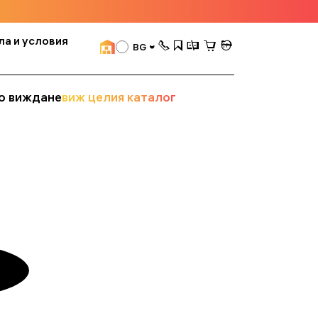
ла и условия
BG
о виждане
виж целия каталог