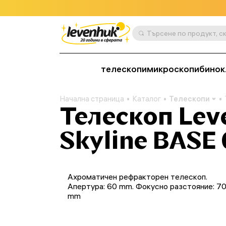
телескопи
микроскопи
бинок
Начална страница
Каталог
Телескопи
Телескоп Le
Skyline BASE
Ахроматичен рефракторен телескоп.
Апертура: 60 mm. Фокусно разстояние: 7
mm