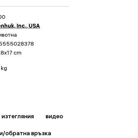
00
nhuk, Inc., USA
ивотна
5555028378
28x17 cm
 kg
изтегляния
видео
и/обратна връзка