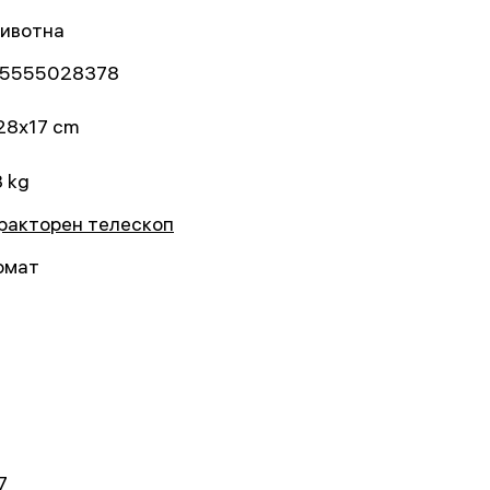
ивотна
5555028378
28x17 cm
3 kg
ракторен телескоп
омат
7