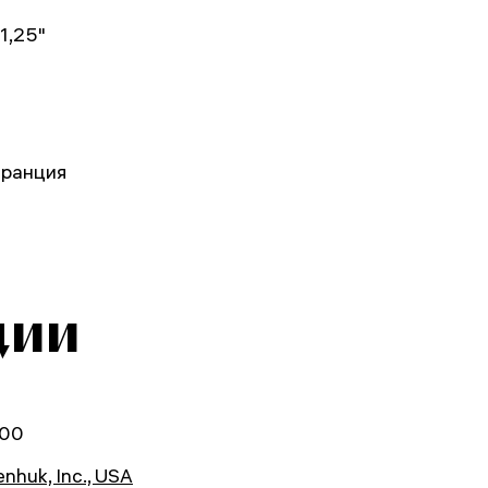
1,25"
аранция
ции
00
nhuk, Inc., USA