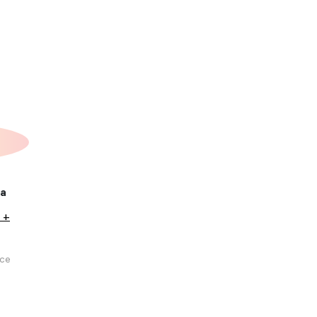
ка
 +
се