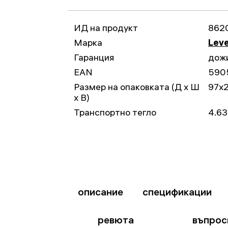
ИД на продукт
862
Марка
Leve
Гаранция
дож
EAN
590
Размер на опаковката (Д x Ш
97x
x В)
Транспортно тегло
4.63
описание
спецификации
ревюта
въпрос