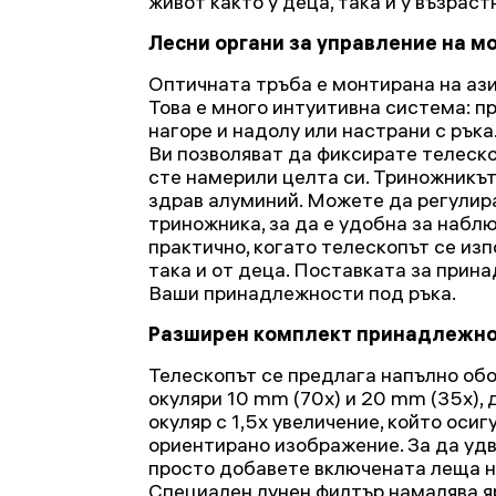
живот както у деца, така и у възраст
Лесни органи за управление на м
Оптичната тръба е монтирана на аз
Това е много интуитивна система: п
нагоре и надолу или настрани с рък
Ви позволяват да фиксирате телеско
сте намерили целта си. Триножникът 
здрав алуминий. Можете да регулир
триножника, за да е удобна за набл
практично, когато телескопът се изп
така и от деца. Поставката за прин
Ваши принадлежности под ръка.
Разширен комплект принадлежн
Телескопът се предлага напълно об
окуляри 10 mm (70x) и 20 mm (35x),
окуляр с 1,5x увеличение, който оси
ориентирано изображение. За да удв
просто добавете включената леща на
Специален лунен филтър намалява яр