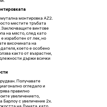
ни.
онтировката
имутална монтировка AZ2.
росто местите тръбата
а. Заключващите винтове
па на място, след като
е изработен от лек, но
ате височината на
юдателя, което е особено
олзва както от възрастни,
адлежности държи всички
ости
орудван. Получавате
 диагонално огледало и
гурява правилно
оите увеличението,
 Барлоу с увеличение 2x.
костта на Луната, като