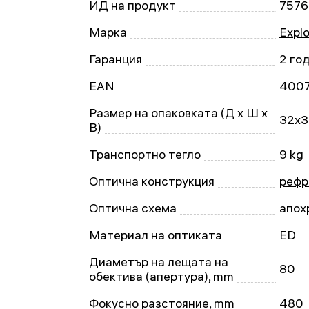
ИД на продукт
7576
Марка
Explo
Гаранция
2 го
EAN
400
Размер на опаковката (Д x Ш x
32x3
В)
Транспортно тегло
9 kg
Оптична конструкция
рефр
Оптична схема
апох
Материал на оптиката
ED
Диаметър на лещата на
80
обектива (апертура), mm
Фокусно разстояние, mm
480