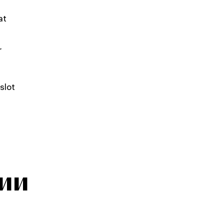
at
r
slot
ии