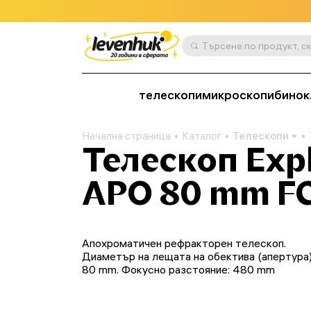
телескопи
микроскопи
бинок
Начална страница
Каталог
Телескопи
Телескоп Expl
APO 80 mm F
Апохроматичен рефракторен телескоп.
Диаметър на лещата на обектива (апертура)
80 mm. Фокусно разстояние: 480 mm