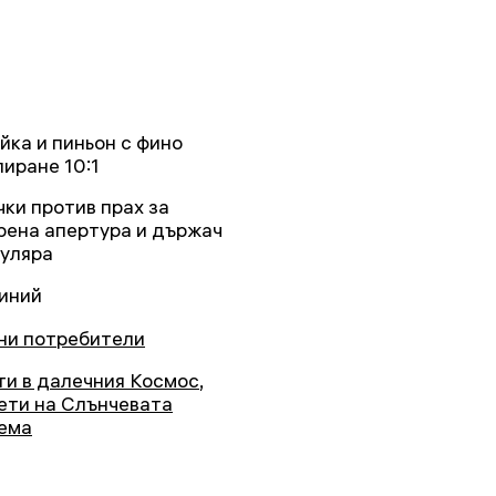
ейка и пиньон с фино
лиране 10:1
чки против прах за
рена апертура и държач
куляра
иний
ни потребители
ти в далечния Космос
,
ети на Слънчевата
ема