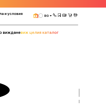
ла и условия
BG
о виждане
виж целия каталог
вижте
всички