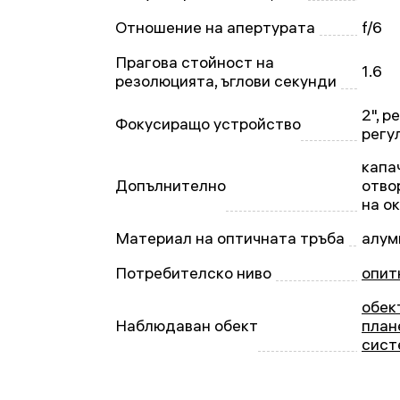
Отношение на апертурата
f/6
Прагова стойност на
1.6
резолюцията, ъглови секунди
2", р
Фокусиращо устройство
регу
капа
Допълнително
отво
на о
Материал на оптичната тръба
алум
Потребителско ниво
опит
обек
Наблюдаван обект
план
сист