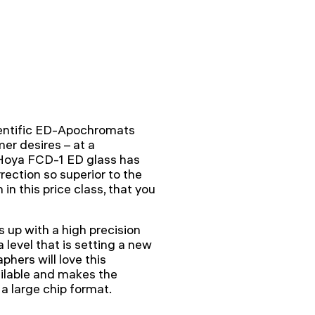
ientific ED-Apochromats
er desires – at a
 Hoya FCD-1 ED glass has
rection so superior to the
n this price class, that you
 up with a high precision
 level that is setting a new
phers will love this
vailable and makes the
a large chip format.