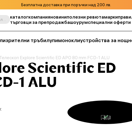
Безплатна доставка при поръчки над 200 лв.
каталог
компания
новини
полезни ревюта
марки
прави
Търсене по продукт, складова единица, категория и т.н.
търговци за препродажба
шоурум
специални оферти
ли
зрителни тръби
лупи
монокли
устройства за нощн
Телескоп Explore Scientific ED APO 80 mm FCD-1 ALU
ore Scientific ED
CD-1 ALU
: