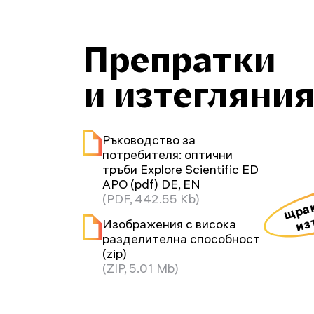
Препратки
и изтегляни
Ръководство за
потребителя: оптични
тръби Explore Scientific ED
APO (pdf) DE, EN
щрак
(PDF, 442.55 Kb)
из
Изображения с висока
разделителна способност
(zip)
(ZIP, 5.01 Mb)