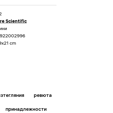
2
re Scientific
ини
922002996
9x21 cm
изтегляния
ревюта
принадлежности