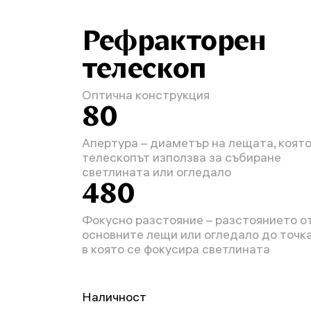
Рефракторен
телескоп
Оптична конструкция
80
Апертура – диаметър на лещата, коят
телескопът използва за събиране
светлината или огледало
480
Фокусно разстояние – разстоянието о
основните лещи или огледало до точка
в която се фокусира светлината
Наличност