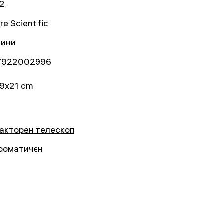
2
re Scientific
дини
7922002996
9x21 cm
акторен телескоп
роматичен