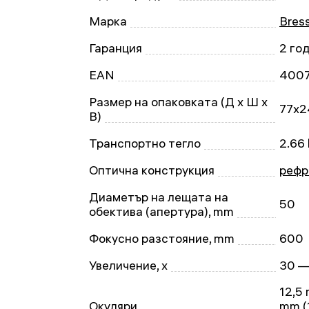
Марка
Bres
Гаранция
2 го
EAN
400
Размер на опаковката (Д x Ш x
77x2
В)
Транспортно тегло
2.66
Оптична конструкция
рефр
Диаметър на лещата на
50
обектива (апертура), mm
Фокусно разстояние, mm
600
Увеличение, x
30 —
12,5 
Окуляри
mm (