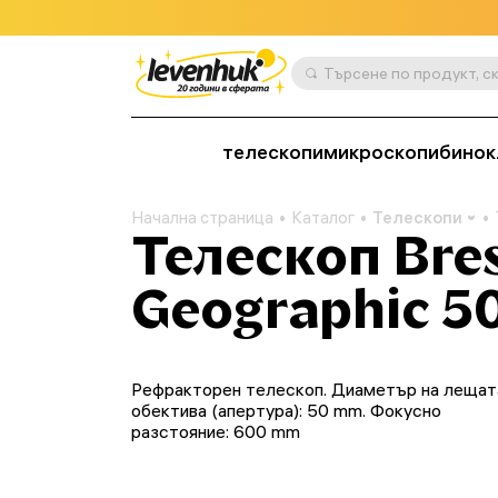
телескопи
микроскопи
бинок
Начална страница
Каталог
Телескопи
Телескоп Bres
Geographic 5
Рефракторен телескоп. Диаметър на лещат
обектива (апертура): 50 mm. Фокусно
разстояние: 600 mm