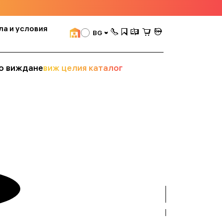
ла и условия
BG
о виждане
виж целия каталог
вижте
всички