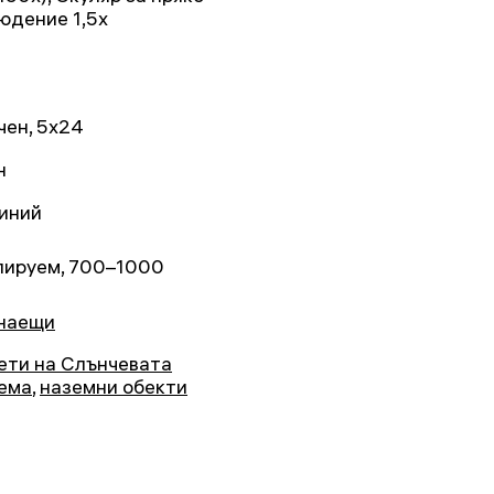
юдение 1,5x
чен, 5x24
н
иний
лируем, 700–1000
наещи
ети на Слънчевата
ема
,
наземни обекти