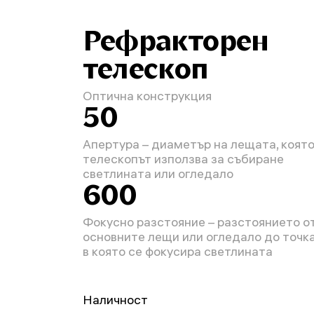
Рефракторен
телескоп
Оптична конструкция
50
Апертура – диаметър на лещата, коят
телескопът използва за събиране
светлината или огледало
600
Фокусно разстояние – разстоянието о
основните лещи или огледало до точка
в която се фокусира светлината
Наличност