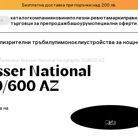
Безплатна доставка при поръчки над 200 лв.
каталог
компания
новини
полезни ревюта
марки
прави
Търсене по продукт, складова единица, категория и т.н.
търговци за препродажба
шоурум
специални оферти
ли
зрителни тръби
лупи
монокли
устройства за нощн
Телескоп Bresser National Geographic 50/600 AZ
ser National
0/600 AZ
а на