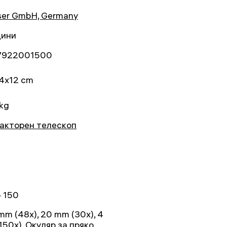
ser GmbH, Germany
дини
7922001500
4x12 cm
 kg
акторен телескоп
 150
mm (48х), 20 mm (30х), 4
150х), Окуляр за пряко