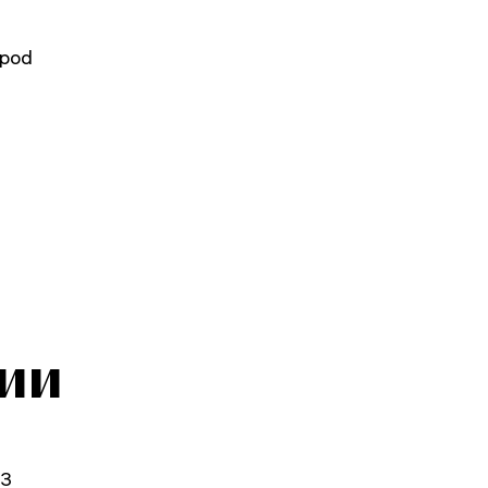
ipod
ии
53