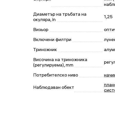
набл
Диаметър на тръбата на
1,25
окуляра, in
Визьор
опти
Включени филтри
луне
Триножник
алум
Височина на триножника
регу
(регулируема), mm
Потребителско ниво
начи
план
Наблюдаван обект
сист