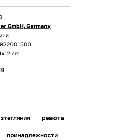
3
ser GmbH, Germany
ини
922001500
4x12 cm
kg
изтегляния
ревюта
принадлежности