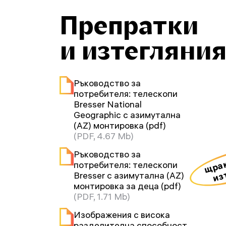
Препратки
и изтегляни
Ръководство за
потребителя: телескопи
Bresser National
Geographic с азимутална
(AZ) монтировка (pdf)
(PDF, 4.67 Mb)
Ръководство за
щрак
потребителя: телескопи
из
Bresser с азимутална (AZ)
монтировка за деца (pdf)
(PDF, 1.71 Mb)
Изображения с висока
разделителна способност