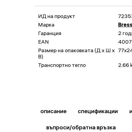
ИД на продукт
7235
Марка
Bres
Гаранция
2 год
EAN
4007
Размер на опаковката (Д x Ш x
77x2
В)
Транспортно тегло
2.66 
описание
спецификации
въпроси/обратна връзка