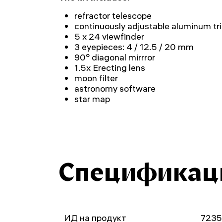
refractor telescope
continuously adjustable aluminum tr
5 x 24 viewfinder
3 eyepieces: 4 / 12.5 / 20 mm
90° diagonal mirrror
1.5x Erecting lens
moon filter
astronomy software
star map
Спецификац
ИД на продукт
723