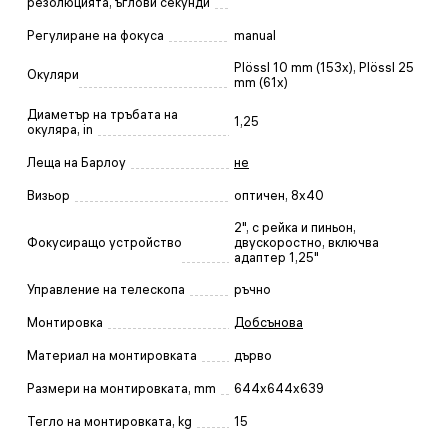
резолюцията, ъглови секунди
Регулиране на фокуса
manual
Plössl 10 mm (153x), Plössl 25
Окуляри
mm (61x)
Диаметър на тръбата на
1,25
окуляра, in
Леща на Барлоу
не
Визьор
оптичен, 8x40
2", с рейка и пиньон,
Фокусиращо устройство
двускоростно, включва
адаптер 1,25"
Управление на телескопа
ръчно
Монтировка
Добсънова
Материал на монтировката
дърво
Размери на монтировката, mm
644x644x639
Тегло на монтировката, kg
15