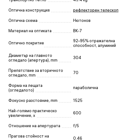
Оптична конструкция
рефлекторен телескоп
Оптична схема
Нютонов
Материал на оптиката
BK-7
92–95% отражателна
Оптично покритие
способност, алуминий
Диаметър на главното
304
огледало (апертура), mm
Препятствие за вторичното
70
огледало, mm
Форма на лещата
параболична
(огледалото)
Фокусно разстояние, mm
1525
Най-голямо практическо
600
увеличение, x
Отношение на апертурата
f/5
Прагова стойност на
0.46