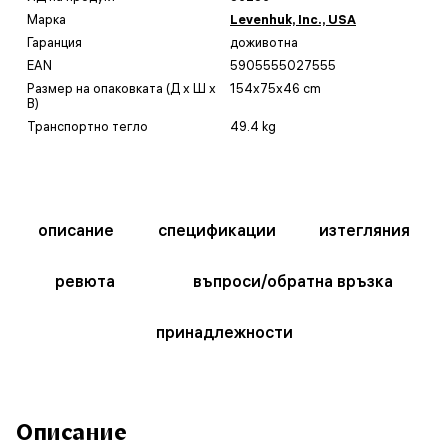
Марка
Levenhuk, Inc., USA
Гаранция
доживотна
EAN
5905555027555
Размер на опаковката (Д x Ш x
154x75x46 cm
В)
Транспортно тегло
49.4 kg
описание
спецификации
изтегляния
ревюта
въпроси/обратна връзка
принадлежности
Описание