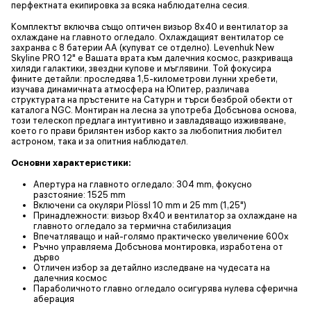
перфектната екипировка за всяка наблюдателна сесия.
Комплектът включва също оптичен визьор 8x40 и вентилатор за
охлаждане на главното огледало. Охлаждащият вентилатор се
захранва с 8 батерии АА (купуват се отделно). Levenhuk New
Skyline PRO 12" е Вашата врата към далечния космос, разкриваща
хиляди галактики, звездни купове и мъглявини. Той фокусира
фините детайли: проследява 1,5-километрови лунни хребети,
изучава динамичната атмосфера на Юпитер, различава
структурата на пръстените на Сатурн и търси безброй обекти от
каталога NGC. Монтиран на лесна за употреба Добсънова основа,
този телескоп предлага интуитивно и завладяващо изживяване,
което го прави брилянтен избор както за любопитния любител
астроном, така и за опитния наблюдател.
Основни характеристики:
Апертура на главното огледало: 304 mm, фокусно
разстояние: 1525 mm
Включени са окуляри Plössl 10 mm и 25 mm (1,25")
Принадлежности: визьор 8x40 и вентилатор за охлаждане на
главното огледало за термична стабилизация
Впечатляващо и най-голямо практическо увеличение 600x
Ръчно управляема Добсънова монтировка, изработена от
дърво
Отличен избор за детайлно изследване на чудесата на
далечния космос
Параболичното главно огледало осигурява нулева сферична
аберация