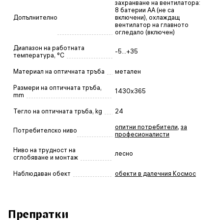
захранване на вентилатора:
8 батерии АА (не са
Допълнително
включени), охлаждащ
вентилатор на главното
огледало (включен)
Диапазон на работната
-5...+35
температура, °C
Материал на оптичната тръба
метален
Размери на оптичната тръба,
1430х365
mm
Тегло на оптичната тръба, kg
24
опитни потребители
,
за
Потребителско ниво
професионалисти
Ниво на трудност на
лесно
сглобяване и монтаж
Наблюдаван обект
обекти в далечния Космос
Препратки