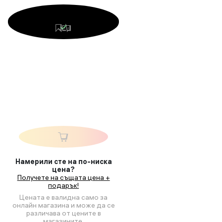
Намерили сте на по-ниска
цена?
Получете на същата цена +
подарък!
Цената е валидна само за
онлайн магазина и може да се
различава от цените в
магазините.