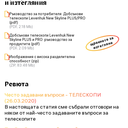
и изтегляния
Ръководство за потребителя: Добсънови
телескопи Levenhuk New Skyline PLUS/PRO
(pdf)
(PDF, 2.18 Mb)
Добсънови телескопи Levenhuk New
щракнете за
Skyline PLUS и PRO: ръководство за
изтегляне
продуктите (pdf)
(PDF, 2.09 Mb)
Изображения с висока разделителна
способност (zip)
(ZIP, 83.48 Mb)
Ревюта
Често задавани въпроси - ТЕЛЕСКОПИ
(26.03.2020)
В настоящата статия сме събрали отговори на
някои от най-често задаваните въпроси за
телескопите