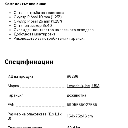
Комплектът включва:
Оптична тръба на телескопа
Окуляр Plössl 10 mm (1,25")
Окуляр Plössl 25 mm (1,25")
Оптичен визьор 8x40
Охлаждащ вентилатор на главното огледало
Добсънова монтировка
Ръководство за потребителя и гаранция
Спецификации
ИД на продукт
86286
Марка
Levenhuk, Inc., USA
Гаранция
доживотна
EAN
5905555027555
Размер на опаковката (Д x Ш x
154x75x46 cm
В)
Транспортно тегло
49.4 kg