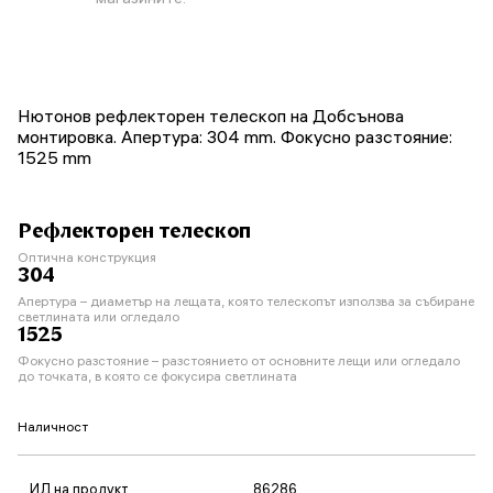
Нютонов рефлекторен телескоп на Добсънова
монтировка. Апертура: 304 mm. Фокусно разстояние:
1525 mm
Рефлекторен телескоп
Оптична конструкция
304
Апертура – диаметър на лещата, която телескопът използва за събиране
светлината или огледало
1525
Фокусно разстояние – разстоянието от основните лещи или огледало
до точката, в която се фокусира светлината
Наличност
ИД на продукт
86286