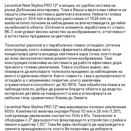
Levenhuk New Skyline PRO 12" е мощна, но удобна система на
ръчна Добсънова монтировка. Това е Вашата врата към тайните на
нашата слънчева система и далечната вселена. Нейната голяма
апертура от 304 mm и фокусно разстояние от 1525 mm са
изключително полезни за наблюдение на впечатляващите детайли
на небесните обекти. Оптичните елементи, изработени от стъкло
BK-7, осигуряват високо качество на изображението, отчетливост
и естествено предаване на цветовете.
Телескопът разполага с параболично главно огледало, оптична
конструкция, която елиминира сферичната аберация, като
концентрира цялата входяща светлина в една точка, което води
до ясни, висококачествени реалистични изображения. Тази
конструкция позволява на системата да работи ефективно дори
при много големи увеличения. Това е особено важно, ако
планирате да използвате телескопа предимно за наблюдение на
много отдалечени обекти. Както главното, така и допълнителното
огледало е с алуминиево покритие, което увеличава
отражателната способност до 92–95%. Тази обработка помага на
наблюдателя по-добре да различи бледите обекти и да види по-
интересни детайли на повърхността или в атмосферата на
небесни тела, сравнително близки до Земята.
Levenhuk New Skyline PRO 12" има максимално полезно увеличение
600x. Комплектът включва окуляри Plössl 10 mm и 25 mm (1,25"),
осигуряващи увеличение съответно 153x и 61x. Телескопът е
оборудван с 2" двускоростно фокусиращото устройство с рейка и
пиньон и адаптер 1,25". Това Ви дава свободата да надграждате и
сменяте принадлежности, което Ви позволява да изберете