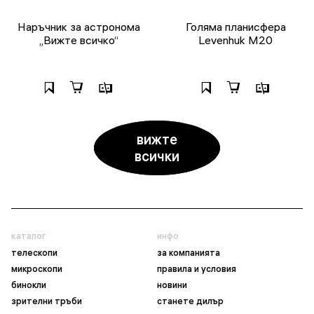
Наръчник за астронома
Голяма планисфера
„Вижте всичко“
Levenhuk M20
вижте
всички
каталог
инфо
телескопи
за компанията
микроскопи
правила и условия
бинокли
новини
зрителни тръби
станете дилър