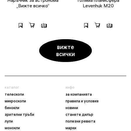
„Вижте всичко“
Levenhuk M20
вижте
всички
каталог
инфо
телескопи
за компанията
микроскопи
правила и условия
бинокли
новини
зрителни тръби
станете дилър
лупи
полезни ревюта
монокли
марки