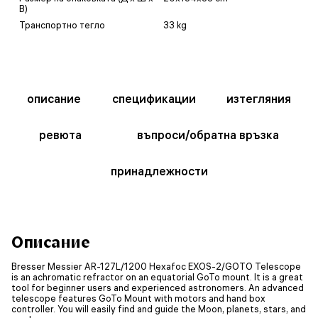
В)
Транспортно тегло
33 kg
описание
спецификации
изтегляния
ревюта
въпроси/обратна връзка
принадлежности
Описание
Bresser Messier AR-127L/1200 Hexafoc EXOS-2/GOTO Telescope
is an achromatic refractor on an equatorial GoTo mount. It is a great
tool for beginner users and experienced astronomers. An advanced
telescope features GoTo Mount with motors and hand box
controller. You will easily find and guide the Moon, planets, stars, and