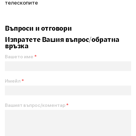
телескопите
Въпроси и отговори
Изпратете Вашия въпрос/обратна
връзка
Вашето име
*
Имейл
*
Вашият въпрос/коментар
*