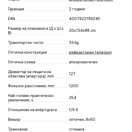
Гаранция
2 години
EAN
4007922199245
Размер на опаковката (Д x Ш x
20x134x88 cm
В)
Транспортно тегло
33 kg
Оптична конструкция
рефракторен телескоп
Оптична схема
апохроматичен
Диаметър на лещата на
127
обектива (апертура), mm
Фокусно разстояние, mm
1200
Най-голямо практическо
254
увеличение, x
Отношение на апертурата
f/9.4
Визьор
оптичен, 8x50
Триножник
стомана