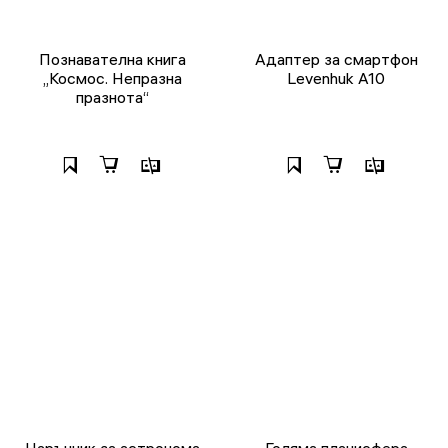
Познавателна книга
Адаптер за смартфон
„Космос. Непразна
Levenhuk A10
празнота“
Наръчник за астронома
Голяма планисфера