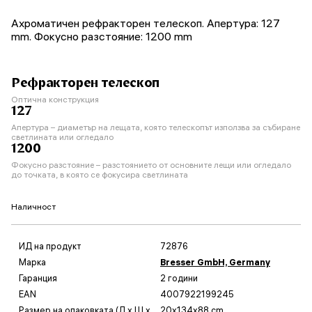
Ахроматичен рефракторен телескоп. Апертура: 127
mm. Фокусно разстояние: 1200 mm
Рефракторен телескоп
Оптична конструкция
127
Апертура – диаметър на лещата, която телескопът използва за събиране
светлината или огледало
1200
Фокусно разстояние – разстоянието от основните лещи или огледало
до точката, в която се фокусира светлината
Наличност
ИД на продукт
72876
Марка
Bresser GmbH, Germany
Гаранция
2 години
EAN
4007922199245
Размер на опаковката (Д x Ш x
20x134x88 cm