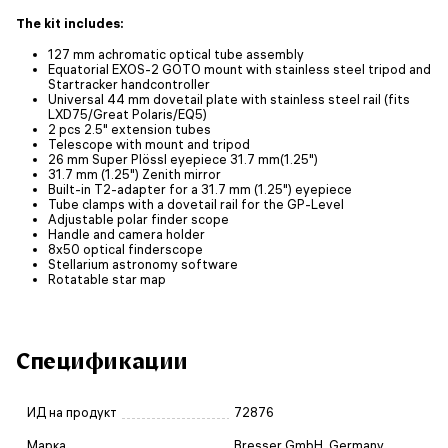
The kit includes:
127 mm achromatic optical tube assembly
Equatorial EXOS-2 GOTO mount with stainless steel tripod and
Startracker handcontroller
Universal 44 mm dovetail plate with stainless steel rail (fits
LXD75/Great Polaris/EQ5)
2 pcs 2.5" extension tubes
Telescope with mount and tripod
26 mm Super Plössl eyepiece 31.7 mm(1.25")
31.7 mm (1.25") Zenith mirror
Built-in T2-adapter for a 31.7 mm (1.25") eyepiece
Tube clamps with a dovetail rail for the GP-Level
Adjustable polar finder scope
Handle and camera holder
8x50 optical finderscope
Stellarium astronomy software
Rotatable star map
Спецификации
ИД на продукт
72876
Марка
Bresser GmbH, Germany