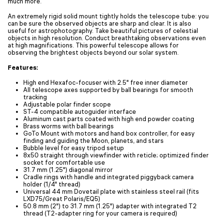
much more.
An extremely rigid solid mount tightly holds the telescope tube: you
can be sure the observed objects are sharp and clear. It is also
useful for astrophotography. Take beautiful pictures of celestial
objects in high resolution. Conduct breathtaking observations even
at high magnifications. This powerful telescope allows for
observing the brightest objects beyond our solar system.
Features:
High end Hexafoc-focuser with 2.5" free inner diameter
All telescope axes supported by ball bearings for smooth
tracking
Adjustable polar finder scope
ST-4 compatible autoguider interface
Aluminum cast parts coated with high end powder coating
Brass worms with ball bearings
GoTo Mount with motors and hand box controller, for easy
finding and guiding the Moon, planets, and stars
Bubble level for easy tripod setup
8x50 straight through viewfinder with reticle; optimized finder
socket for comfortable use
31.7 mm (1.25") diagonal mirror
Cradle rings with handle and integrated piggyback camera
holder (1/4" thread)
Universal 44 mm Dovetail plate with stainless steel rail (fits
LXD75/Great Polaris/EQ5)
50.8 mm (2") to 31.7 mm (1.25") adapter with integrated T2
thread (T2-adapter ring for your camera is required)