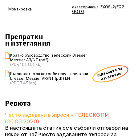
екваториална, EXOS-2/EQ2
Монтировка
GOTO
Препратки
и изтегляния
Кратко ръководство: телескопи Bresser
Messier AR/NT (pdf)
(PDF, 1013.01 Kb)
щракнете за
изтегляне
Ръководство за потребителя: телескопи
Bresser Messier AR/NT (pdf) EN
(PDF, 7.45 Mb)
Ревюта
Често задавани въпроси - ТЕЛЕСКОПИ
(26.03.2020)
В настоящата статия сме събрали отговори на
някои от най-често задаваните въпроси за