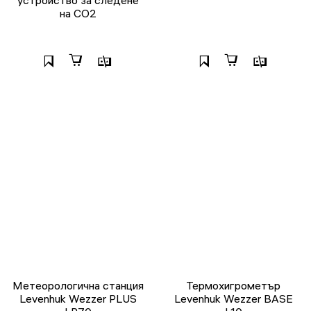
устройство за следене
на СО2
Метеорологична станция
Термохигрометър
Levenhuk Wezzer PLUS
Levenhuk Wezzer BASE