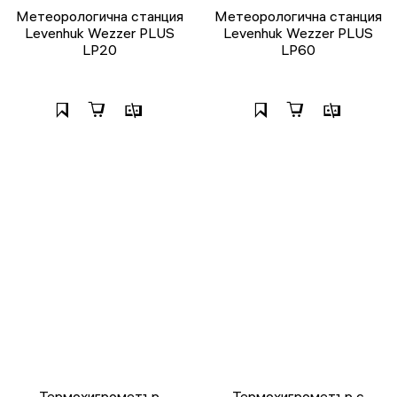
Метеорологична станция
Метеорологична станция
Levenhuk Wezzer PLUS
Levenhuk Wezzer PLUS
LP20
LP60
Термохигрометър
Термохигрометър с