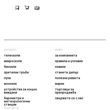
каталог
инфо
телескопи
за компанията
микроскопи
правила и условия
бинокли
новини
зрителни тръби
станете дилър
лупи
полезни ревюта
монокли
марки
устройства за нощно
търговци за
виждане
препродажба
барометри и
свържете се с нас
метеорологични
станции
Контакти