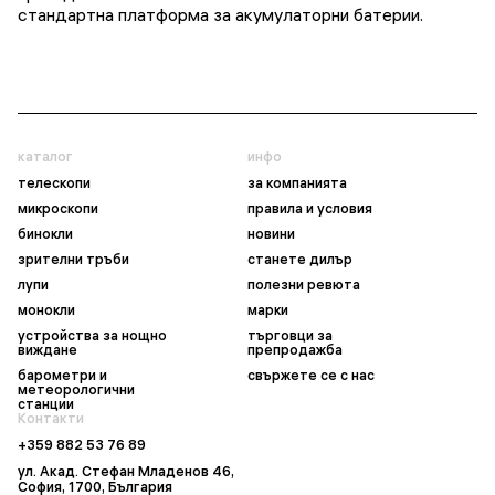
стандартна платформа за акумулаторни батерии.
каталог
инфо
телескопи
за компанията
микроскопи
правила и условия
бинокли
новини
зрителни тръби
станете дилър
лупи
полезни ревюта
монокли
марки
устройства за нощно
търговци за
виждане
препродажба
барометри и
свържете се с нас
метеорологични
станции
Контакти
+359 882 53 76 89
ул. Акад. Стефан Младенов 46,
София, 1700, България