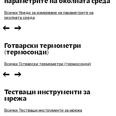
параметрите на околната среда
Всички Уреди за измерване на параметрите на
околната среда
Готварски термометри
(термосонди)
Всички Готварски термометри (термосонди)
Тестващи инструменти за
мрежа
Всички Тестващи инструменти за мрежа