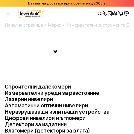
Безплатна доставка при поръчки над 200 лв.
Начална страница
Марки
Измервателни инструменти Erm
Строителни далекомери
Измервателни уреди за разстояние
Лазерни нивелири
Автоматични оптични нивелири
Неразрушаващи изпитващи устройства
Цифрови нивелири и ъгломери
Детектори за издатини
Влагомери (детектори за влага)