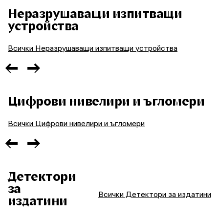
Неразрушаващи изпитващи
устройства
Всички Неразрушаващи изпитващи устройства
Цифрови нивелири и ъгломери
Всички Цифрови нивелири и ъгломери
Детектори
за
Всички Детектори за издатини
издатини