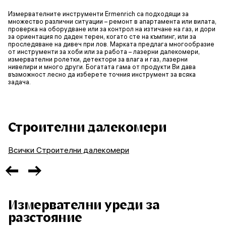
Измервателните инструменти Ermenrich са подходящи за
множество различни ситуации – ремонт в апартамента или вилата,
проверка на оборудване или за контрол на изтичане на газ, и дори
за ориентация по даден терен, когато сте на къмпинг, или за
проследяване на дивеч при лов. Марката предлага многообразие
от инструменти за хоби или за работа – лазерни далекомери,
измервателни ролетки, детектори за влага и газ, лазерни
нивелири и много други. Богатата гама от продукти Ви дава
възможност лесно да изберете точния инструмент за всяка
задача.
Строителни далекомери
Всички Строителни далекомери
Измервателни уреди за
разстояние