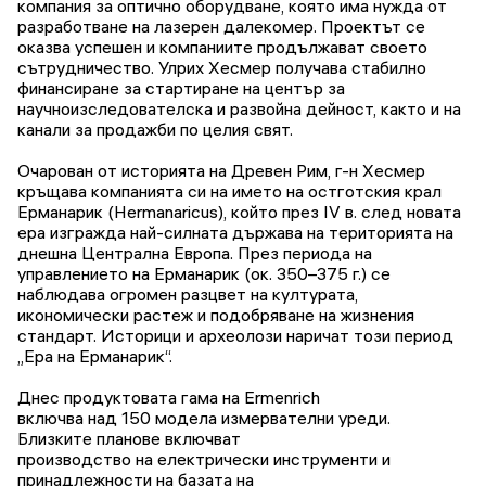
компания за оптично оборудване, която има нужда от
разработване на лазерен далекомер. Проектът се
оказва успешен и компаниите продължават своето
сътрудничество. Улрих Хесмер получава стабилно
финансиране за стартиране на център за
научноизследователска и развойна дейност, както и на
канали за продажби по целия свят.
Очарован от историята на Древен Рим, г-н Хесмер
кръщава компанията си на името на остготския крал
Ерманарик (Hermanaricus), който през IV в. след новата
ера изгражда най-силната държава на територията на
днешна Централна Европа. През периода на
управлението на Ерманарик (ок. 350–375 г.) се
наблюдава огромен разцвет на културата,
икономически растеж и подобряване на жизнения
стандарт. Историци и археолози наричат този период
„Ера на Ерманарик“.
Днес продуктовата гама на Ermenrich
включва над 150 модела измервателни уреди.
Близките планове включват
производство на електрически инструменти и
принадлежности на базата на