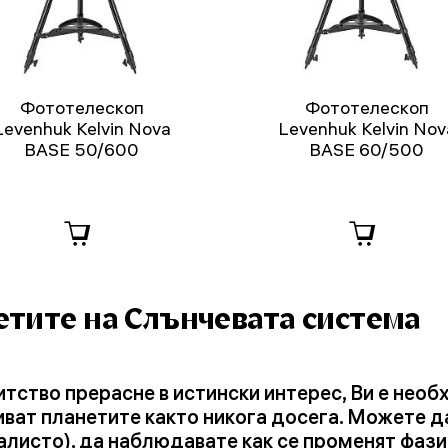
Фототелескоп
Фототелескоп
Levenhuk Kelvin Nova
Levenhuk Kelvin Nov
BASE 50/600
BASE 60/500
етите на Слънчевата система
тство прерасне в истински интерес, Ви е необ
иват планетите както никога досега. Можете 
Калисто), да наблюдавате как се променят фази