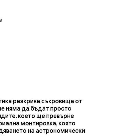
a
птика разкрива съкровища от
че няма да бъдат просто
идите, което ще превърне
риална монтировка, която
едяването на астрономически