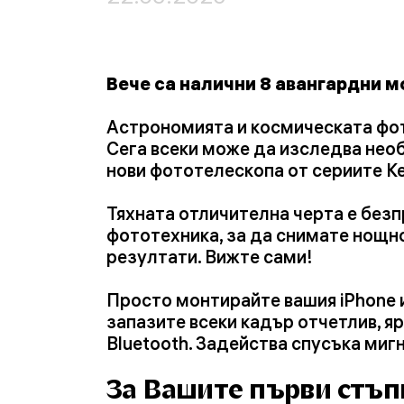
Вече са налични 8 авангардни 
Астрономията и космическата фот
Сега всеки може да изследва необя
нови фототелескопа от сериите Ke
Тяхната отличителна черта е безп
фототехника, за да снимате нощн
резултати. Вижте сами!
Просто монтирайте вашия iPhone и
запазите всеки кадър отчетлив, я
Bluetooth. Задейства спусъка миг
За Вашите първи стъп