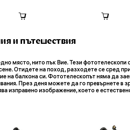
ия и пътешествия
дно място, нито пък Вие. Тези фототелескопи са
сене. Отидете на поход, разходете се сред п
ие на балкона си. Фототелескопът няма да зае
ания. През деня можете да го превърнете в з
ва изправено изображение, което е естествено