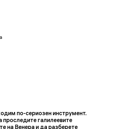
a
ходим по-сериозен инструмент.
да проследите галилеевите
те на Венера и да разберете