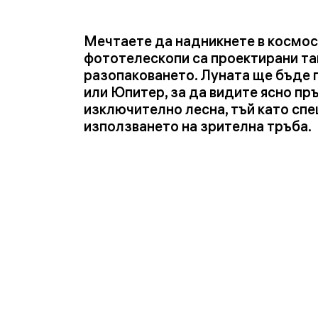
Мечтаете да надникнете в космоса
фототелескопи са проектирани так
разопаковането. Луната ще бъде п
или Юпитер, за да видите ясно пр
изключително лесна, тъй като спе
използването на зрителна тръба.