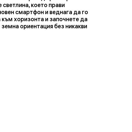
 светлина, което прави
овен смартфон и веднага да го
а към хоризонта и започнете да
 земна ориентация без никакви