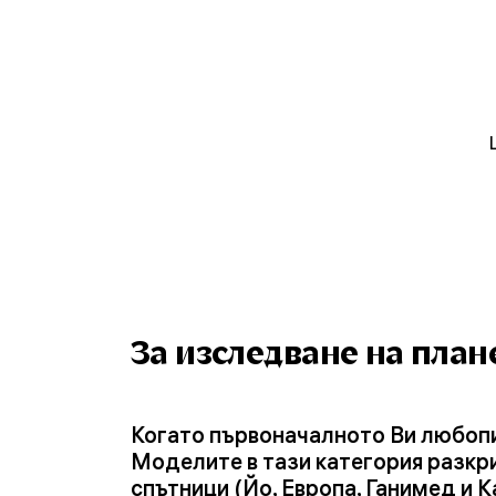
За изследване на план
Когато първоначалното Ви любопи
Моделите в тази категория разкр
спътници (Йо, Европа, Ганимед и 