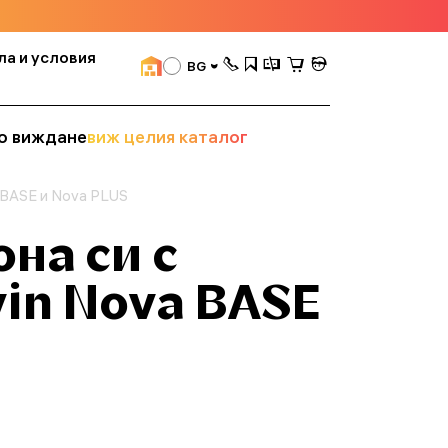
ла и условия
BG
о виждане
виж целия каталог
 BASE и Nova PLUS
на си с
in Nova BASE