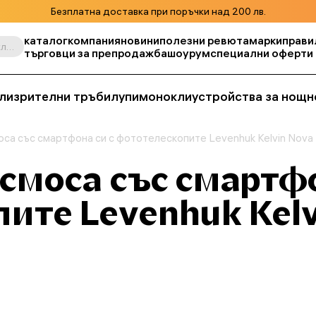
Безплатна доставка при поръчки над 200 лв.
каталог
компания
новини
полезни ревюта
марки
прави
Търсене по продукт, складова единица, категория и т.н.
търговци за препродажба
шоурум
специални оферти
ли
зрителни тръби
лупи
монокли
устройства за нощн
са със смартфона си с фототелескопите Levenhuk Kelvin Nova
смоса със смартфо
ите Levenhuk Kelv