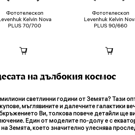
Фототелескоп
Фототелескоп
Levenhuk Kelvin Nova
Levenhuk Kelvin Nov
PLUS 70/700
PLUS 90/660
удесата на дълбокия космос
на милиони светлинни години от Земята? Тази о
купове, мъглявините и далечните галактики ве
бкръжението Ви, толкова повече детайли ще в
лючение. Един от моделите по-долу е с еквато
на Земята, което значително улеснява просл