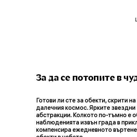
За да се потопите в ч
Готови ли сте за обекти, скрити 
далечния космос. Ярките звездни 
абстракции. Колкото по-тъмно е о
наблюденията извън града в прик
компенсира ежедневното въртене 
обекти в небето.