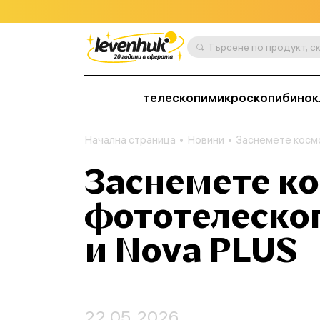
телескопи
микроскопи
бинок
Начална страница
Новини
Заснемете космо
Заснемете ко
фототелескоп
и Nova PLUS
22.05.2026