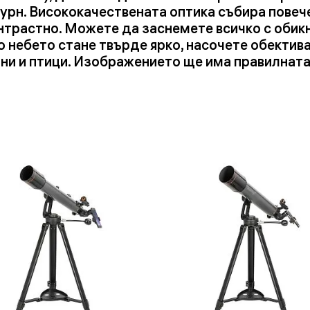
урн. Висококачествената оптика събира повече
нтрастно. Можете да заснемете всичко с обикн
о небето стане твърде ярко, насочете обектив
тни и птици. Изображението ще има правилната