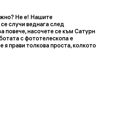
ожно? Не е! Нашите
 се случи веднага след
а повече, насочете се към Сатурн
аботата с фототелескопа е
 я прави толкова проста, колкото