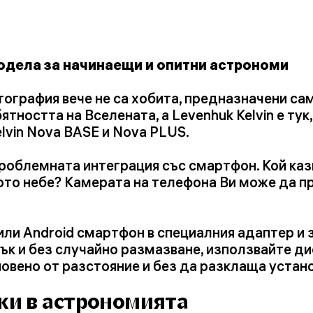
модела за начинаещи и опитни астрономи
ография вече не са хобита, предназначени са
тността на Вселената, а Levenhuk Kelvin е тук,
lvin Nova BASE и Nova PLUS.
роблемната интеграция със смартфон. Кой казв
ото небе? Камерата на телефона Ви може да 
ли Android смартфон в специалния адаптер и 
рък и без случайно размазване, използвайте д
новено от разстояние и без да разклаща устан
ки в астрономията