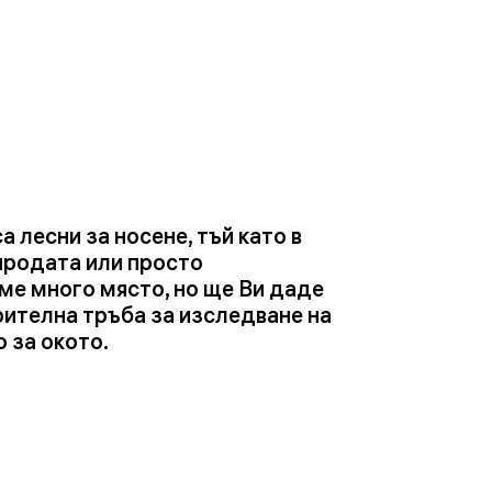
 лесни за носене, тъй като в
риродата или просто
ме много място, но ще Ви даде
рителна тръба за изследване на
 за окото.