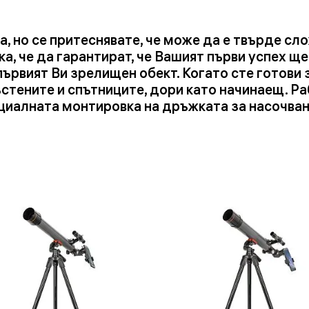
, но се притеснявате, че може да е твърде сл
а, че да гарантират, че Вашият първи успех ще
ървият Ви зрелищен обект. Когато сте готови з
ъстените и спътниците, дори като начинаещ. Р
циалната монтировка на дръжката за насочване