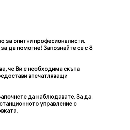
мо за опитни професионалисти.
 за да помогне! Запознайте се с 8
а, че Ви е необходима скъпа
предостави впечатляващи
започнете да наблюдавате. За да
истанционното управление с
овката.