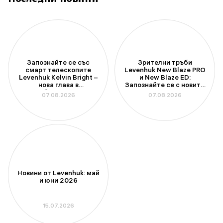
Запознайте се със
Зрителни тръби
смарт телескопите
Levenhuk New Blaze PRO
Levenhuk Kelvin Bright –
и New Blaze ED:
нова глава в
Запознайте се с новите
любителската
модели с апертура 100
07.08.2026
07.08.2026
астрономия
mm
Новини от Levenhuk: май
и юни 2026
15.07.2026