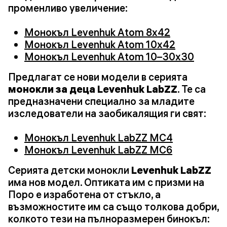
променливо увеличение:
Монокъл Levenhuk Atom 8x42
Монокъл Levenhuk Atom 10x42
Монокъл Levenhuk Atom 10–30x30
Предлагат се нови модели в серията
монокли за деца Levenhuk LabZZ
. Те са
предназначени специално за младите
изследователи на заобикалящия ги свят:
Монокъл Levenhuk LabZZ MC4
Монокъл Levenhuk LabZZ MC6
Серията детски монокли
Levenhuk LabZZ
има нов модел. Оптиката им с призми на
Поро е изработена от стъкло, а
възможностите им са също толкова добри,
колкото тези на пълноразмерен бинокъл: