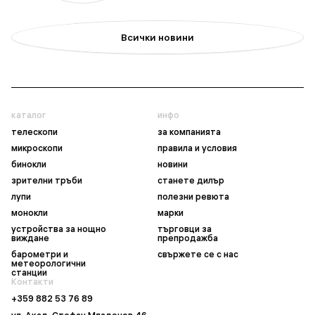
Всички новини
каталог
инфо
телескопи
за компанията
микроскопи
правила и условия
бинокли
новини
зрителни тръби
станете дилър
лупи
полезни ревюта
монокли
марки
устройства за нощно
търговци за
виждане
препродажба
барометри и
свържете се с нас
метеорологични
станции
Контакти
+359 882 53 76 89