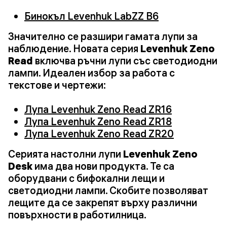
Бинокъл Levenhuk LabZZ B6
Значително се разшири гамата лупи за
наблюдение. Новата серия
Levenhuk Zeno
Read
включва ръчни лупи със светодиодни
лампи. Идеален избор за работа с
текстове и чертежи:
Лупа Levenhuk Zeno Read ZR16
Лупа Levenhuk Zeno Read ZR18
Лупа Levenhuk Zeno Read ZR20
Серията настолни лупи
Levenhuk Zeno
Desk
има два нови продукта. Те са
оборудвани с бифокални лещи и
светодиодни лампи. Скобите позволяват
лещите да се закрепят върху различни
повърхности в работилница.