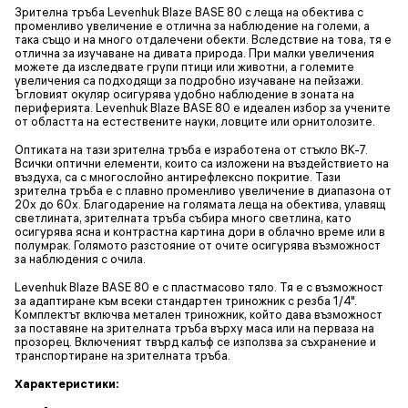
Зрителна тръба Levenhuk Blaze BASE 80 с леща на обектива с
променливо увеличение е отлична за наблюдение на големи, а
така също и на много отдалечени обекти. Вследствие на това, тя е
отлична за изучаване на дивата природа. При малки увеличения
можете да изследвате групи птици или животни, а големите
увеличения са подходящи за подробно изучаване на пейзажи.
Ъгловият окуляр осигурява удобно наблюдение в зоната на
периферията. Levenhuk Blaze BASE 80 е идеален избор за учените
от областта на естествените науки, ловците или орнитолозите.
Оптиката на тази зрителна тръба е изработена от стъкло BK-7.
Всички оптични елементи, които са изложени на въздействието на
въздуха, са с многослойно антирефлексно покритие. Тази
зрителна тръба е с плавно променливо увеличение в диапазона от
20x до 60x. Благодарение на голямата леща на обектива, улавящ
светлината, зрителната тръба събира много светлина, като
осигурява ясна и контрастна картина дори в облачно време или в
полумрак. Голямото разстояние от очите осигурява възможност
за наблюдения с очила.
Levenhuk Blaze BASE 80 е с пластмасово тяло. Тя е с възможност
за адаптиране към всеки стандартен триножник с резба 1/4".
Комплектът включва метален триножник, който дава възможност
за поставяне на зрителната тръба върху маса или на перваза на
прозорец. Включеният твърд калъф се използва за съхранение и
транспортиране на зрителната тръба.
Характеристики: