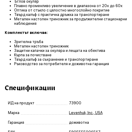
Ъглов окуляр
Плавно променливо увеличение в диапазона от 20x до 60x
Оптика от стъкло с цялостно многослойно покритие
Твърд калъф с практична дръжка за транспортиране
Метален настолен триножник за продължителни стационарни
наблюдения
Комплектът включва:
Зрителна тръба
Метален настолен триножник
Защитни капачки за окуляра и лещата на обектива
Кърпа за почистване
Твърд калъф за съхранение и транспортиране
Ръководство за потребителя и доживотна гаранция
Спецификации
ИД на продукт
73900
Марка
Levenhuk, Inc., USA
Гаранция
доживотна