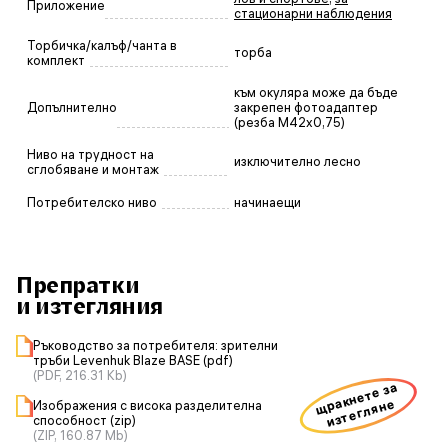
Приложение
стационарни наблюдения
Торбичка/калъф/чанта в
торба
комплект
към окуляра може да бъде
Допълнително
закрепен фотоадаптер
(резба M42x0,75)
Ниво на трудност на
изключително лесно
сглобяване и монтаж
Потребителско ниво
начинаещи
Препратки
и изтегляния
Ръководство за потребителя: зрителни
тръби Levenhuk Blaze BASE (pdf)
(PDF, 216.31 Kb)
щракнете за
изтегляне
Изображения с висока разделителна
способност (zip)
(ZIP, 160.87 Mb)