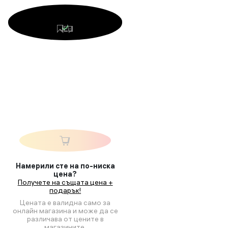
Намерили сте на по-ниска
цена?
Получете на същата цена +
подарък!
Цената е валидна само за
онлайн магазина и може да се
различава от цените в
магазините.