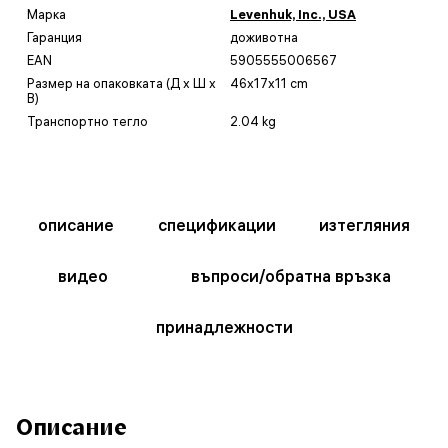
Марка
Levenhuk, Inc., USA
Гаранция
доживотна
EAN
5905555006567
Размер на опаковката (Д x Ш x
46x17x11 cm
В)
Транспортно тегло
2.04 kg
описание
спецификации
изтегляния
видео
въпроси/обратна връзка
принадлежности
Описание