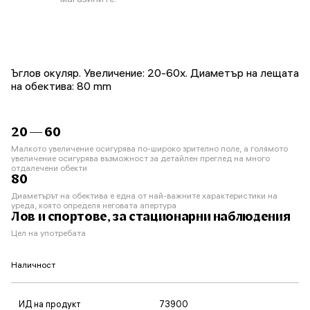
Ъглов окуляр. Увеличение: 20-60x. Диаметър на лещата
на обектива: 80 mm
20 — 60
Малкото увеличение осигурява по-широко зрително поле, а голямото
увеличение осигурява възможност за детайлен преглед на много
отдалечени обекти
80
Диаметърът на обектива е една от най-важните характеристики на
уреда, която определя неговата апертура
Лов и спортове, за стационарни наблюдения
Цел на употребата
Наличност
ИД на продукт
73900