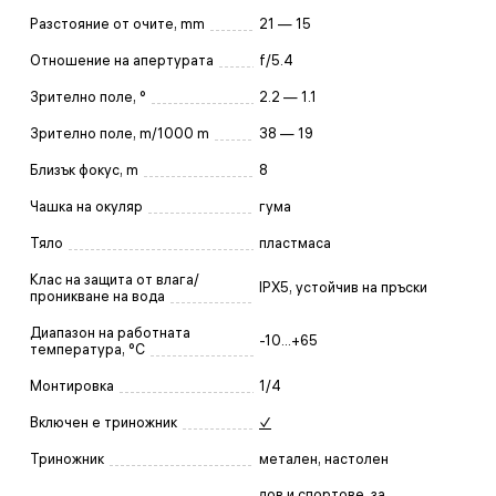
Разстояние от очите, mm
21 — 15
Отношение на апертурата
f/5.4
Зрително поле, °
2.2 — 1.1
Зрително поле, m/1000 m
38 — 19
Близък фокус, m
8
Чашка на окуляр
гума
Тяло
пластмаса
Клас на защита от влага/
IPX5, устойчив на пръски
проникване на вода
Диапазон на работната
-10...+65
температура, °C
Монтировка
1/4
Включен е триножник
✓
Триножник
метален, настолен
лов и спортове
,
за