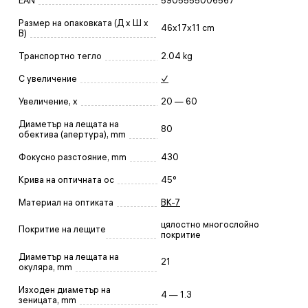
EAN
5905555006567
Размер на опаковката (Д x Ш x
46x17x11 cm
В)
Транспортно тегло
2.04 kg
С увеличение
✓
Увеличение, x
20 — 60
Диаметър на лещата на
80
обектива (апертура), mm
Фокусно разстояние, mm
430
Крива на оптичната ос
45°
Материал на оптиката
BK-7
цялостно многослойно
Покритие на лещите
покритие
Диаметър на лещата на
21
окуляра, mm
Изходен диаметър на
4 — 1.3
зеницата, mm