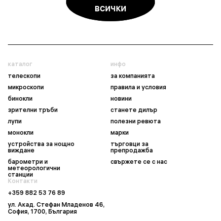
всички
каталог
инфо
телескопи
за компанията
микроскопи
правила и условия
бинокли
новини
зрителни тръби
станете дилър
лупи
полезни ревюта
монокли
марки
устройства за нощно
търговци за
виждане
препродажба
барометри и
свържете се с нас
метеорологични
станции
Контакти
+359 882 53 76 89
ул. Акад. Стефан Младенов 46,
София, 1700, България