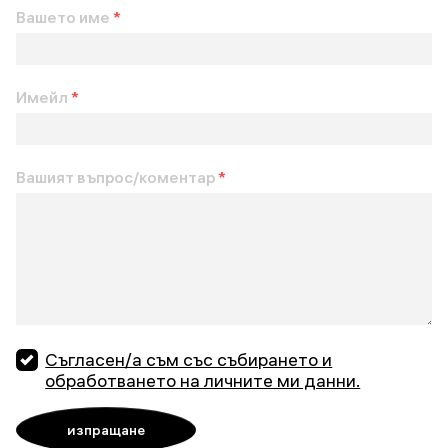
Вашето име
*
Имейл
*
Вашият въпрос/коментар
*
Съгласен/а съм със събирането и
обработването на личните ми данни.