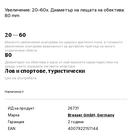
Увеличение: 20–60x. Диаметър на лещата на обектива:
80 mm
20 — 60
Малкото увеличение осигурява по-широко зрително поле, а голямото
увеличение осигурява възможност за детайлен преглед на много
отдалечени обекти
80
Диаметърът на обектива е една от най-важните характеристики на
уреда, която определя неговата апертура
Лов и спортове, туристически
Цел на употребата
Наличност
ИД на продукт
26731
Марка
Bresser GmbH, Germany
Гаранция
2 години
EAN
4007922151144