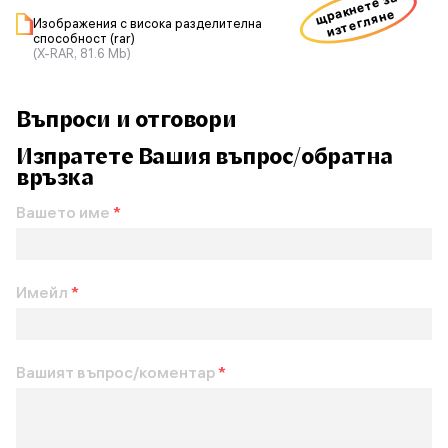
щракнете за
изтегляне
Изображения с висока разделителна
способност (rar)
(X-RAR, 81.6 Mb)
Въпроси и отговори
Изпратете Вашия въпрос/обратна
връзка
Вашето име
*
Имейл
*
Вашият въпрос/коментар
*