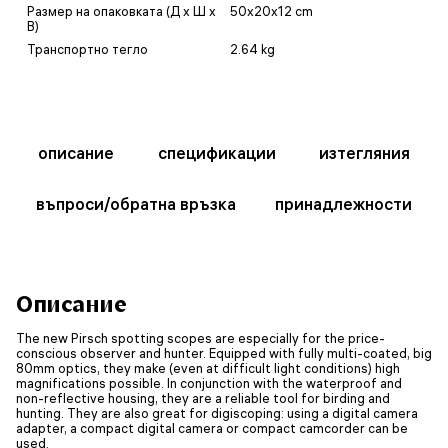
Размер на опаковката (Д x Ш x
50x20x12 cm
В)
Транспортно тегло
2.64 kg
описание
спецификации
изтегляния
въпроси/обратна връзка
принадлежности
Описание
The new Pirsch spotting scopes are especially for the price-
conscious observer and hunter. Equipped with fully multi-coated, big
80mm optics, they make (even at difficult light conditions) high
magnifications possible. In conjunction with the waterproof and
non-reflective housing, they are a reliable tool for birding and
hunting. They are also great for digiscoping: using a digital camera
adapter, a compact digital camera or compact camcorder can be
used.