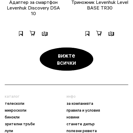
Адаптер за смартфон
Триножник Levenhuk Level
Levenhuk Discovery DSA
BASE TR30
10
вижте
всички
каталог
инфо
телескопи
за компанията
микроскопи
правила и условия
бинокли
новини
зрителни тръби
станете дилър
лупи
полезни ревюта