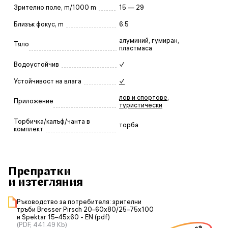
Зрително поле, m/1000 m
15 — 29
Близък фокус, m
6.5
алуминий, гумиран,
Тяло
пластмаса
Водоустойчив
✓
Устойчивост на влага
✓
лов и спортове
,
Приложение
туристически
Торбичка/калъф/чанта в
торба
комплект
Препратки
и изтегляния
Ръководство за потребителя: зрителни
тръби Bresser Pirsch 20–60x80/25–75x100
и Spektar 15–45x60 - EN (pdf)
(PDF, 441.49 Kb)