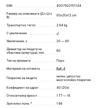
EAN
4007922151144
Размер на опаковката (Д x Ш x
50x20x12 cm
В)
Транспортно тегло
2.64 kg
С увеличение
✓
Увеличение, x
20 — 60
Диаметър на лещата на
80
обектива (апертура), mm
Тип на призмата
Поро
Материал на оптиката
BaK-4
зелен, цялостно
Покритие на лещите
многослойно покритие
Коефициент на здрач
40 (20x)
Относителна яркост
1.77 — 16
Зрително поле, °
1.66