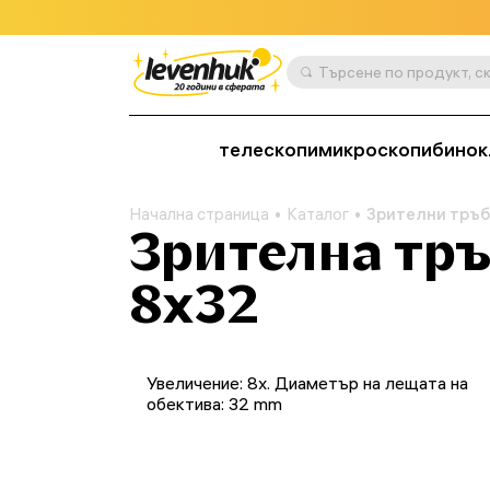
телескопи
микроскопи
бинок
Начална страница
Каталог
Зрителни тръ
Зрителна тръб
8x32
Увеличение: 8x. Диаметър на лещата на
обектива: 32 mm