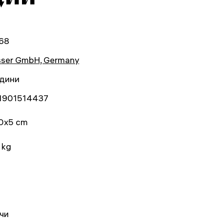
68
sser GmbH, Germany
одини
1901514437
0x5 cm
 kg
чи