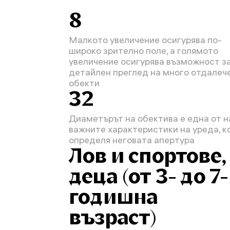
8
Малкото увеличение осигурява по-
широко зрително поле, а голямото
увеличение осигурява възможност з
детайлен преглед на много отдалеч
обекти
32
Диаметърът на обектива е една от н
важните характеристики на уреда, к
определя неговата апертура
Лов и спортове,
деца (от 3- до 7-
годишна
възраст)