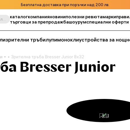
Безплатна доставка при поръчки над 200 лв.
каталог
компания
новини
полезни ревюта
марки
прави
Търсене по продукт, складова единица, категория и т.н.
търговци за препродажба
шоурум
специални оферти
ли
зрителни тръби
лупи
монокли
устройства за нощн
би
Зрителна тръба Bresser Junior 8x32
а Bresser Junior