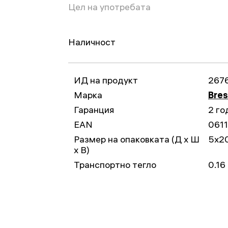
Цел на употребата
Наличност
ИД на продукт
267
Марка
Bre
Гаранция
2 го
EAN
061
Размер на опаковката (Д x Ш
5x2
x В)
Транспортно тегло
0.16