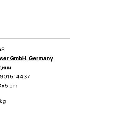
68
sser GmbH, Germany
дини
1901514437
0x5 cm
 kg