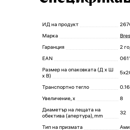
ИД на продукт
267
Марка
Bre
Гаранция
2 г
EAN
061
Размер на опаковката (Д x Ш
5x2
x В)
Транспортно тегло
0.16
Увеличение, x
8
Диаметър на лещата на
32
обектива (апертура), mm
Тип на призмата
Ами