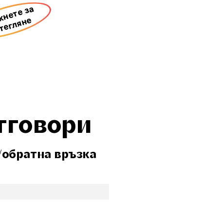
нете за
тегляне
тговори
/обратна връзка