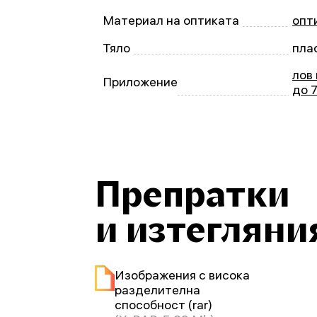
Материал на оптиката
опт
Тяло
пла
лов
Приложение
до 
Препратки
и изтегляни
Изображения с висока
разделителна
способност (rar)