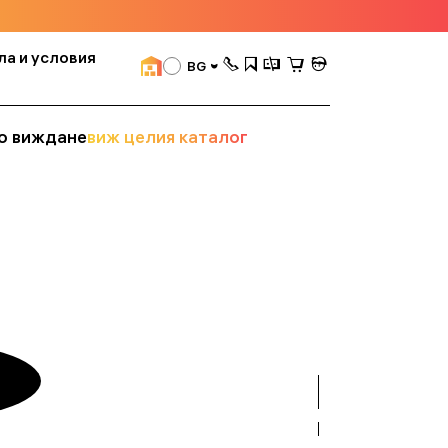
ла и условия
BG
о виждане
виж целия каталог
вижте
всички