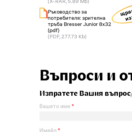
(X-RAR, 5.89 Mb)
щрак
Ръководство за
из
потребителя: зрителна
тръба Bresser Junior 8x32
(pdf)
(PDF, 277.73 Kb)
Въпроси и о
Изпратете Вашия въпрос
Вашето име
*
Имейл
*