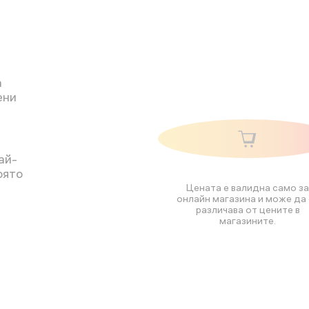
а
ени
ай-
оято
Цената е валидна само за
онлайн магазина и може да 
различава от цените в
магазините.