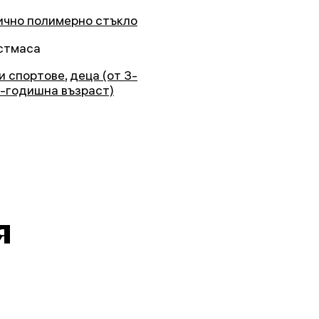
ично полимерно стъкло
стмаса
 и спортове
,
деца (от 3-
7-годишна възраст)
я