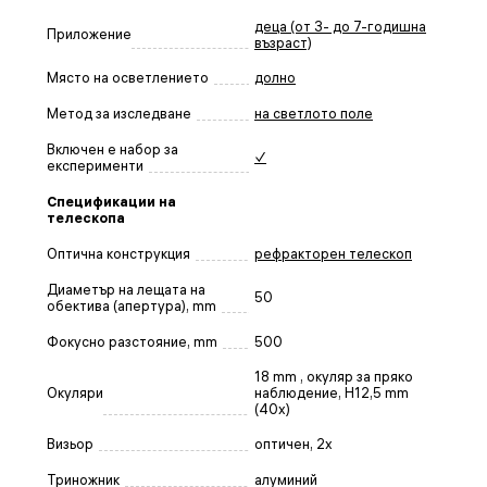
деца (от 3- до 7-годишна
Приложение
възраст)
Място на осветлението
долно
Метод за изследване
на светлото поле
Включен е набор за
✓
експерименти
Спецификации на
телескопа
Оптична конструкция
рефракторен телескоп
Диаметър на лещата на
50
обектива (апертура), mm
Фокусно разстояние, mm
500
18 mm , окуляр за пряко
Окуляри
наблюдение, H12,5 mm
(40x)
Визьор
оптичен, 2x
Триножник
алуминий