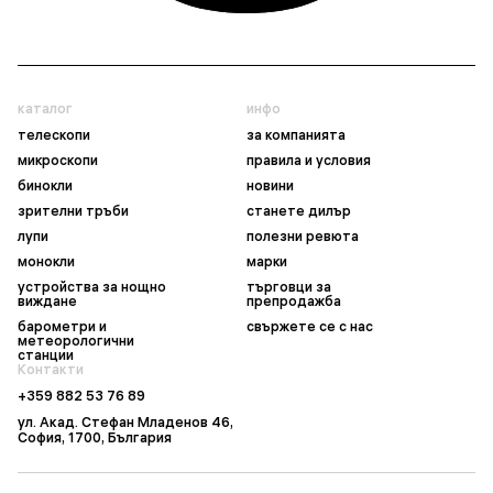
каталог
инфо
телескопи
за компанията
микроскопи
правила и условия
бинокли
новини
зрителни тръби
станете дилър
лупи
полезни ревюта
монокли
марки
устройства за нощно
търговци за
виждане
препродажба
барометри и
свържете се с нас
метеорологични
станции
Контакти
+359 882 53 76 89
ул. Акад. Стефан Младенов 46,
София, 1700, България