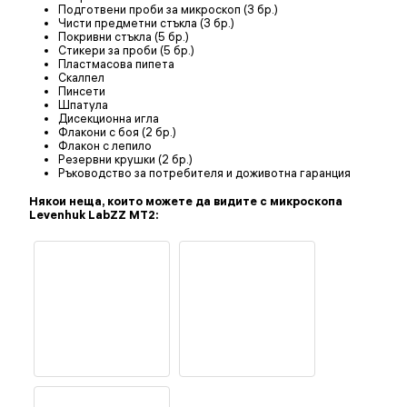
Подготвени проби за микроскоп (3 бр.)
Чисти предметни стъкла (3 бр.)
Покривни стъкла (5 бр.)
Стикери за проби (5 бр.)
Пластмасова пипета
Скалпел
Пинсети
Шпатула
Дисекционна игла
Флакони с боя (2 бр.)
Флакон с лепило
Резервни крушки (2 бр.)
Ръководство за потребителя и доживотна гаранция
Някои неща, които можете да видите с микроскопа
Levenhuk LabZZ MT2: