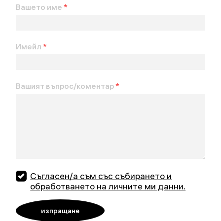
Вашето име
*
Имейл
*
Вашият въпрос/коментар
*
Съгласен/а съм със събирането и
обработването на личните ми данни.