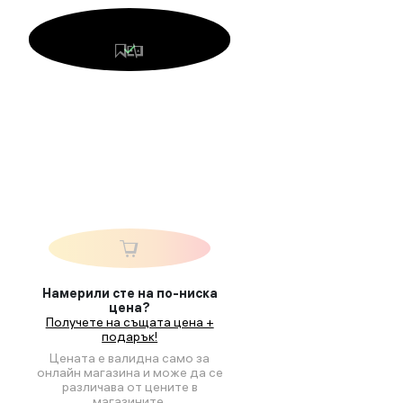
Намерили сте на по-ниска
цена?
Получете на същата цена +
подарък!
Цената е валидна само за
онлайн магазина и може да се
различава от цените в
магазините.