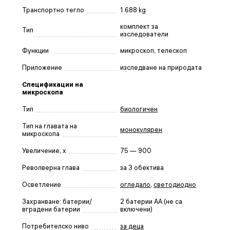
Транспортно тегло
1.688 kg
комплект за
Тип
изследователи
Функции
микроскоп, телескоп
Приложение
изследване на природата
Спецификации на
микроскопа
Тип
биологичен
Тип на главата на
монокулярен
микроскопа
Увеличение, x
75 — 900
Револверна глава
за 3 обектива
Осветление
огледало
,
светодиодно
Захранване: батерии/
2 батерии АА (не са
вградени батерии
включени)
Потребителско ниво
за деца