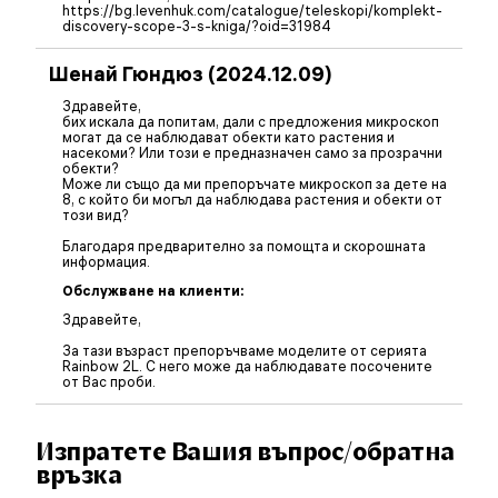
https://bg.levenhuk.com/catalogue/teleskopi/komplekt-
discovery-scope-3-s-kniga/?oid=31984
Шенай Гюндюз (2024.12.09)
Здравейте,
бих искала да попитам, дали с предложения микроскоп
могат да се наблюдават обекти като растения и
насекоми? Или този е предназначен само за прозрачни
обекти?
Може ли също да ми препоръчате микроскоп за дете на
8, с който би могъл да наблюдава растения и обекти от
този вид?
Благодаря предварително за помощта и скорошната
информация.
Обслужване на клиенти:
Здравейте,
За тази възраст препоръчваме моделите от серията
Rainbow 2L. С него може да наблюдавате посочените
от Вас проби.
Изпратете Вашия въпрос/обратна
връзка