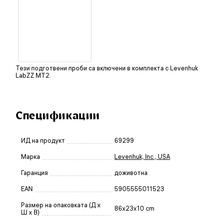
Тези подготвени проби са включени в комплекта с Levenhuk
LabZZ MT2.
Спецификации
ИД на продукт
69299
Марка
Levenhuk, Inc., USA
Гаранция
доживотна
EAN
5905555011523
Размер на опаковката (Д x
86x23x10 cm
Ш x В)