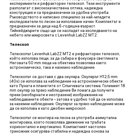
експерименти и рефракторен телескоп. Тези инструменти
разполагат с висококачествена оптика, надеждна
конструкция и са предназначени за удобна употреба.
Ръководството е написано специално за най-младите
изследователи по лесен за използване начин. Комплектът е
предназначен за деца над 6-годишна възраст.
Тийнейджърите също ще се насладят на изследването на
небето или микросвета с Levenhuk LabZZ MT2.
Телескоп
Телескопът Levenhuk LabZZ MT2 е рефракторен телескоп,
който използва лещи, за да събира и фокусира светлината.
Неговата 50 mm леща на обектива позволява както
астрономическо, така и наземно наблюдение.
Телескопът се доставя с два окуляра. Окулярът H12,5 mm
(40х) се използва за наблюдение на астрономически обекти
като Луната и планетите от Слънчевата система. Големият 18
mm окуляр за пряко наблюдение Ви помага да получите
преки (необърнати и неотразени) изображения на
наблюдаваните обекти – затова е удобно той да се използва
за наземни наблюдения. Окулярът за пряко наблюдение може
да се използва и като джобен микроскоп .
Телескопът се монтира на лесна за употреба азимутална
монтировка, която позволява движение на тръбата
хоризонтално и вертикално. Компактният настолен
триножник осигурява стабилна и надеждна основа за