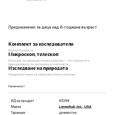
Предназначен за деца над 6-годишна възраст
Комплект за изследователи
Вид на продукта
Микроскоп, телескоп
Функции на образователния комплект – инструменти и
принадлежности, включени в комплекта
Изследване на природата
Предназначение на образователния комплект
Наличност
ИД на продукт
69299
Марка
Levenhuk, Inc., USA
Гаранция
доживотна