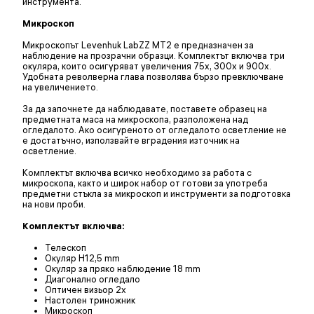
инструмента.
Микроскоп
Микроскопът Levenhuk LabZZ MT2 е предназначен за
наблюдение на прозрачни образци. Комплектът включва три
окуляра, които осигуряват увеличения 75x, 300x и 900x.
Удобната револверна глава позволява бързо превключване
на увеличението.
За да започнете да наблюдавате, поставете образец на
предметната маса на микроскопа, разположена над
огледалото. Ако осигуреното от огледалото осветление не
е достатъчно, използвайте вградения източник на
осветление.
Комплектът включва всичко необходимо за работа с
микроскопа, както и широк набор от готови за употреба
предметни стъкла за микроскоп и инструменти за подготовка
на нови проби.
Комплектът включва:
Телескоп
Окуляр H12,5 mm
Окуляр за пряко наблюдение 18 mm
Диагонално огледало
Оптичен визьор 2x
Настолен триножник
Микроскоп