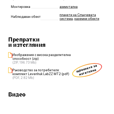
Монтировка
азимутална
планети на Слънчевата
Наблюдаван обект
система
,
наземни обекти
Препратки
и изтегляния
Изображения с висока разделителна
способност (zip)
(ZIP, 196.73 Mb)
щракнете за
изтегляне
Ръководство за потребителя:
комплект Levenhuk LabZZ MT2 (pdf)
(PDF, 2.82 Mb)
Видео