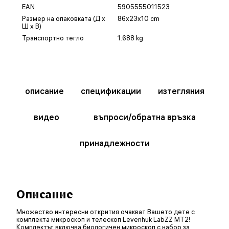
EAN
5905555011523
Размер на опаковката (Д x
86x23x10 cm
Ш x В)
Транспортно тегло
1.688 kg
описание
спецификации
изтегляния
видео
въпроси/обратна връзка
принадлежности
Описание
Множество интересни открития очакват Вашето дете с
комплекта микроскоп и телескоп Levenhuk LabZZ MT2!
Комплектът включва биологичен микроскоп с набор за