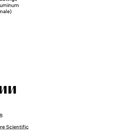
aluminum
male)
ии
8
re Scientific