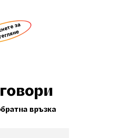
нете за
тегляне
тговори
обратна връзка