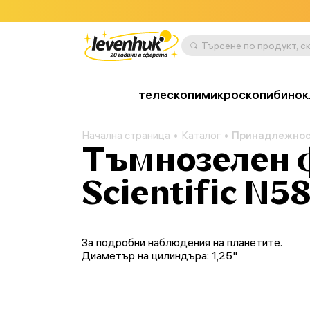
телескопи
микроскопи
бинок
Начална страница
Каталог
Принадлежно
Тъмнозелен 
Scientific N58
За подробни наблюдения на планетите.
Диаметър на цилиндъра: 1,25"