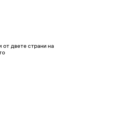
и от двете страни на
то
я