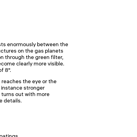
rasts enormously between the
uctures on the gas planets
 through the green filter,
come clearly more visible.
f 8".
at reaches the eye or the
r instance stronger
re turns out with more
 details.
s
coatings