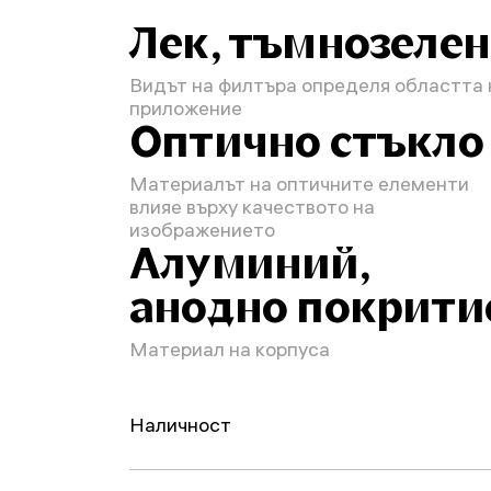
Лек, тъмнозелен
Видът на филтъра определя областта 
приложение
Оптично стъкло
Материалът на оптичните елементи
влияе върху качеството на
изображението
Алуминий,
анодно покрити
Материал на корпуса
Наличност