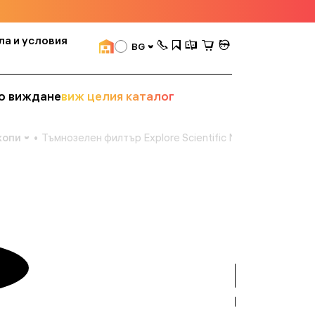
ла и условия
BG
о виждане
виж целия каталог
копи
Тъмнозелен филтър Explore Scientific N58A 1,25"
вижте
всички