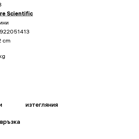
8
re Scientific
ини
922051413
2 cm
kg
и
изтегляния
 връзка