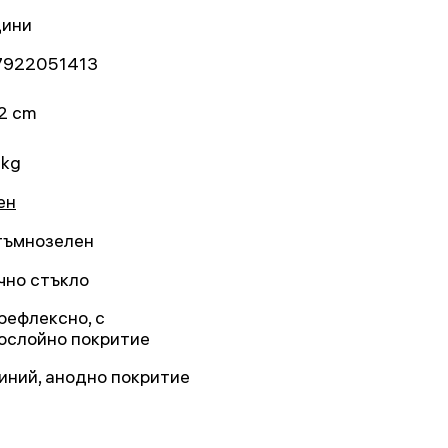
дини
7922051413
2 cm
 kg
ен
 тъмнозелен
чно стъкло
рефлексно, с
ослойно покритие
иний, анодно покритие