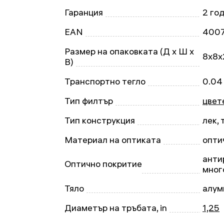
Гаранция
2 го
EAN
400
Размер на опаковката (Д x Ш x
8x8x
В)
Транспортно тегло
0.04
Тип филтър
цвет
Тип конструкция
лек,
Материал на оптиката
опти
анти
Оптично покритие
мног
Тяло
алум
Диаметър на тръбата, in
1,25