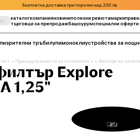
Безплатна доставка при поръчки над 200 лв.
каталог
компания
новини
полезни ревюта
марки
прави
Търсене по продукт, складова единица, категория и т.н.
търговци за препродажба
шоурум
специални оферти
ли
зрителни тръби
лупи
монокли
устройства за нощн
сти
Принадлежности за телескопи
Филтри за телес
филтър Explore
A 1,25"