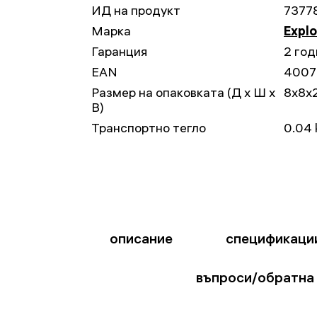
ИД на продукт
7377
Марка
Explo
Гаранция
2 год
EAN
4007
Размер на опаковката (Д x Ш x
8x8x
В)
Транспортно тегло
0.04 
описание
спецификаци
въпроси/обратна