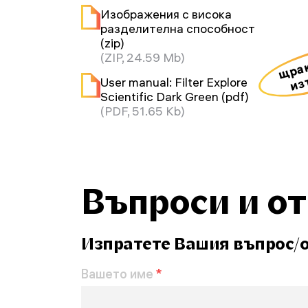
Изображения с висока
разделителна способност
(zip)
щрак
(ZIP, 24.59 Mb)
из
User manual: Filter Explore
Scientific Dark Green (pdf)
(PDF, 51.65 Kb)
Въпроси и о
Изпратете Вашия въпрос/
Вашето име
*