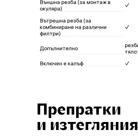
Външна резба (за монтаж в
✓
окуляра)
Вътрешна резба (за
комбиниране на различни
✓
филтри)
резб
Допълнително
тяло
Включен е калъф
✓
Препратки
и изтегляни