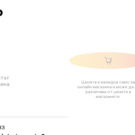
о
нтът
Цената е валидна само за
лина
онлайн магазина и може да 
различава от цените в
магазините.
33