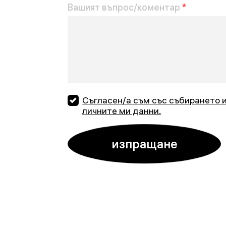
Вашият въпрос/коментар
*
Съгласен/а съм със събирането 
личните ми данни.