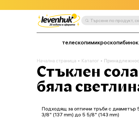
телескопи
микроскопи
бинок
Начална страница
Каталог
Принадлежно
Стъклен сола
бяла светли
Подходящ за оптични тръби с диаметър 
3/8" (137 mm) до 5 5/8" (143 mm)