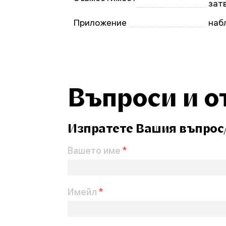
зат
Приложение
наб
Въпроси и о
Изпратете Вашия въпрос
Вашето име
*
Имейл
*