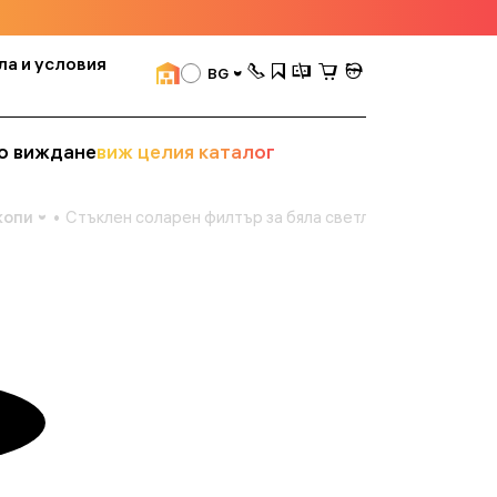
ла и условия
BG
о виждане
виж целия каталог
копи
Стъклен соларен филтър за бяла светлина Meade №57