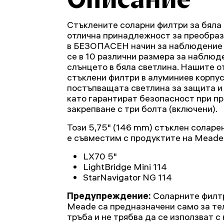
Стъклените соларни филтри за бяла
отлична принадлежност за преобраз
в БЕЗОПАСЕН начин за наблюдение 
се в 10 различни размера за наблюд
слънцето в бяла светлина. Нашите 
стъклени филтри в алуминиев корпу
постъпващата светлина за защита и 
като гарантират безопасност при пр
закрепване с три болта (включени).
Този 5,75" (146 mm) стъклен соларе
е съвместим с продуктите на Meade
LX70 5"
LightBridge Mini 114
StarNavigator NG 114
Предупреждение:
Соларните филтр
Meade са предназначени само за те
тръба и не трябва да се използват с