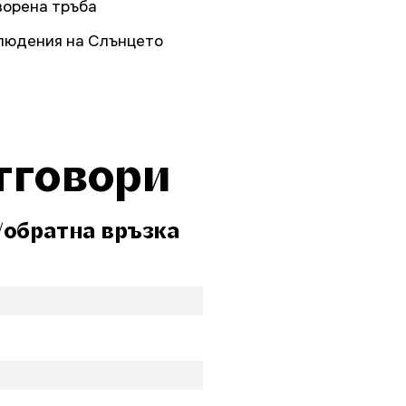
ворена тръба
людения на Слънцето
тговори
/обратна връзка