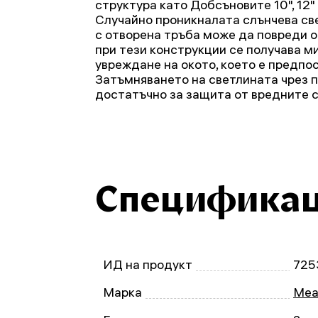
структура като Добсъновите 10", 12" и
Случайно проникналата слънчева св
с отворена тръба може да повреди о
при тези конструкции се получава м
увреждане на окото, което е предпос
Затъмняването на светлината чрез п
достатъчно за защита от вредните с
Специфика
ИД на продукт
725
Марка
Mea