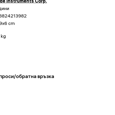
e Instruments Corp.
дини
3824213982
9x6 cm
 kg
проси/обратна връзка