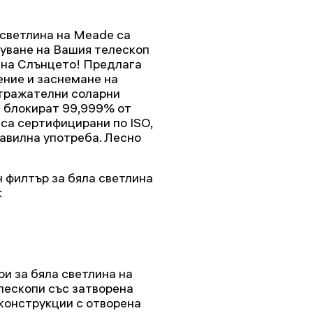
 светлина на Meade са
уване на Вашия телескоп
на Слънцето! Предлага
ение и заснемане на
отражателни соларни
с блокират 99,999% от
са сертифицирани по ISO,
авилна употреба. Лесно
н филтър за бяла светлина
:
и за бяла светлина на
лескопи със затворена
 конструкции с отворена