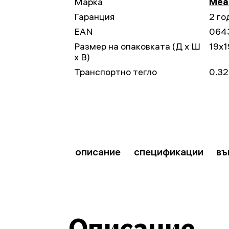
Марка
Mead
Гаранция
2 го
EAN
064
Размер на опаковката (Д x Ш
19x1
x В)
Транспортно тегло
0.32
описание
спецификации
въ
Описание