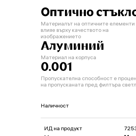
Оптично стъкл
Материалът на оптичните елементи
влияе върху качеството на
изображението
Алуминий
Материал на корпуса
0.001
Пропускателна способност е проце
на пропусканата пред филтъра свет
Наличност
ИД на продукт
725