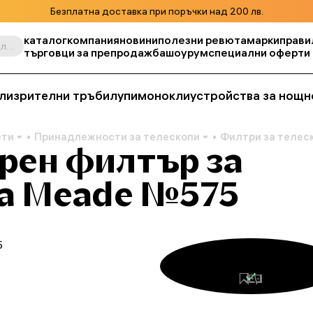
Безплатна доставка при поръчки над 200 лв.
каталог
компания
новини
полезни ревюта
марки
прави
Търсене по продукт, складова единица, категория и т.н.
търговци за препродажба
шоурум
специални оферти
ли
зрителни тръби
лупи
монокли
устройства за нощн
сти
Принадлежности за телескопи
Филтри за телес
рен филтър за
на Meade №575
5