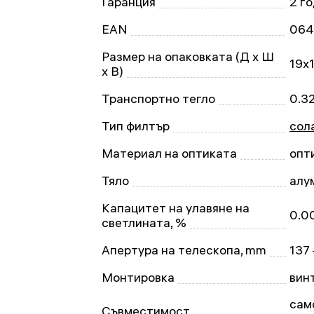
Гаранция
2 г
EAN
064
Размер на опаковката (Д x Ш
19x
x В)
Транспортно тегло
0.3
Тип филтър
сол
Материал на оптиката
опт
Тяло
алу
Капацитет на улавяне на
0.0
светлината, %
Апертура на телескопа, mm
137
Монтировка
вин
сам
Съвместимост