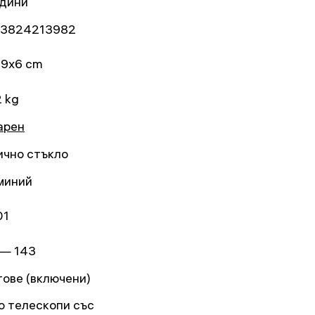
одини
3824213982
19x6 cm
2 kg
арен
ично стъкло
миний
01
 — 143
тове (включени)
о телескопи със