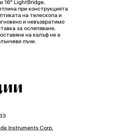
 16" LightBridge.
етлина при конструкцията
птиката на телескопа и
игновено и невъзвратимо
тавка за ослепяване.
оставяне на калъф не е
лънчеви лъчи.
ции
33
de Instruments Corp.