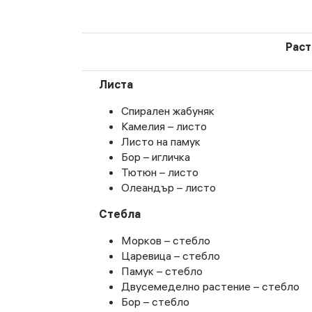
Раст
Листа
Спирален жабуняк
Камелия – листо
Листо на памук
Бор – игличка
Тютюн – листо
Олеандър – листо
Стебла
Морков – стебло
Царевица – стебло
Памук – стебло
Двусемеделно растение – стебло
Бор – стебло