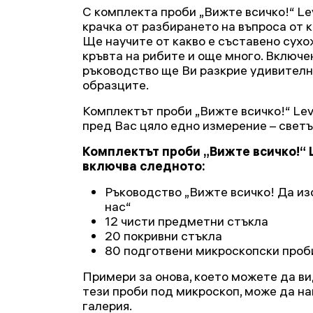
С комплекта проби „Вижте всичко!“ L
крачка от разбирането на въпроса от к
Ще научите от какво е съставено сухо
кръвта на рибите и още много. Включе
ръководство ще Ви разкрие удивителна
образците.
Комплектът проби „Вижте всичко!“ Le
пред Вас цяло едно измерение – светъ
Комплектът проби „Вижте всичко!“ 
включва следното:
Ръководство „Вижте всичко! Да из
нас“
12 чисти предметни стъкла
20 покривни стъкла
80 подготвени микроскопски проб
Примери за онова, което можете да в
тези проби под микроскоп, може да н
галерия.