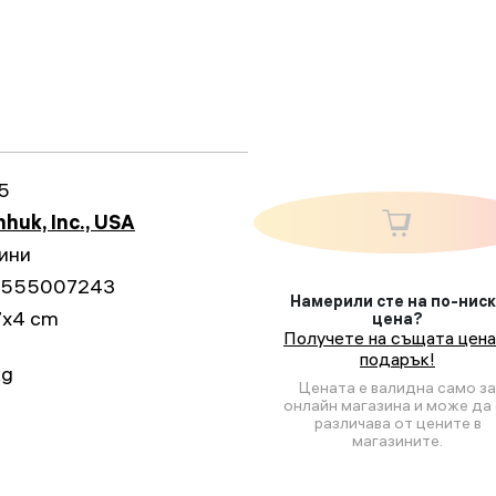
5
huk, Inc., USA
ини
555007243
Намерили сте на по-нис
7x4 cm
цена?
Получете на същата цена
подарък!
kg
Цената е валидна само за
онлайн магазина и може да 
различава от цените в
магазините.