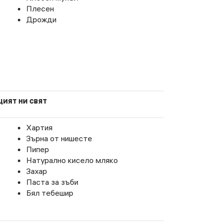
Плесен
Дрожди
ият ни свят
Хартия
Зърна от нишесте
Пипер
Натурално кисело мляко
Захар
Паста за зъби
Бял тебешир