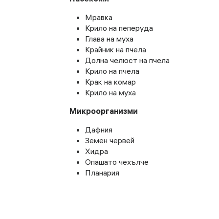
Мравка
Крило на пеперуда
Глава на муха
Крайник на пчела
Долна челюст на пчела
Крило на пчела
Крак на комар
Крило на муха
Микроорганизми
Дафния
Земен червей
Хидра
Опашато чехълче
Планария