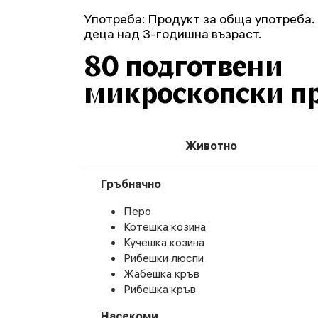
Употреба: Продукт за обща употреба.
деца над 3-годишна възраст.
80 подготвени
микроскопски п
Животно
Гръбначно
Перо
Котешка козина
Кучешка козина
Рибешки люспи
Жабешка кръв
Рибешка кръв
Насекоми