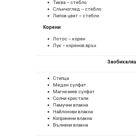
Тиква – стебло
Слънчоглед – стебло
Липов цвят – стебло
Корени
Лотос – корен
Лук – коренов връх
Заобикалящ
Стипца
Меден сулфат
Магнезиев сулфат
Солни кристали
Памучни влакна
Найлонови влакна
Копринени влакна
Вълнени влакна