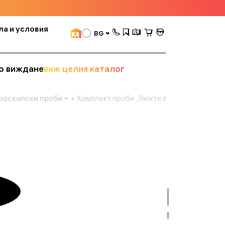
ла и условия
BG
о виждане
виж целия каталог
роскопски проби
Комплект проби „Вижте всичко!“ Levenh
вижте
всички