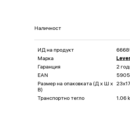
Наличност
ИД на продукт
6668
Марка
Leven
Гаранция
2 год
EAN
5905
Размер на опаковката (Д x Ш x
23x1
В)
Транспортно тегло
1.06 