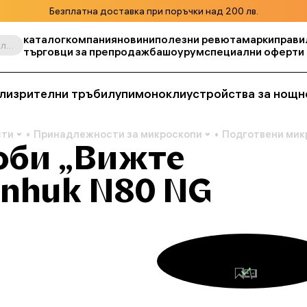
Безплатна доставка при поръчки над 200 лв.
каталог
компания
новини
полезни ревюта
марки
прави
Търсене по продукт, складова единица, категория и т.н.
търговци за препродажба
шоурум
специални оферти
ли
зрителни тръби
лупи
монокли
устройства за нощн
сти
Принадлежности за микроскопи
Подготвени мик
оби „Вижте
enhuk N80 NG