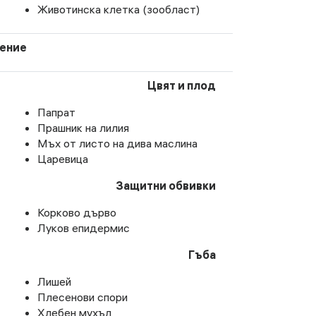
Животинска клетка (зообласт)
ение
Цвят и плод
Папрат
Прашник на лилия
Мъх от листо на дива маслина
Царевица
Защитни обвивки
Корково дърво
Луков епидермис
Гъба
Лишей
Плесенови спори
Хлебен мухъл