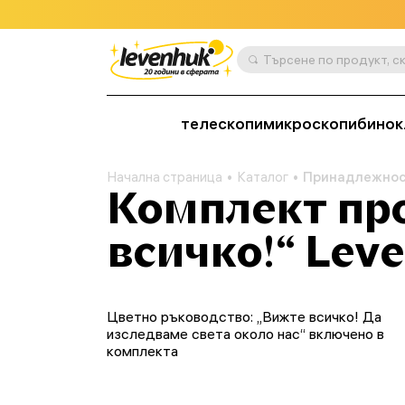
телескопи
микроскопи
бинок
Начална страница
Каталог
Принадлежно
Комплект пр
всичко!“ Lev
Цветно ръководство: „Вижте всичко! Да
изследваме света около нас“ включено в
комплекта