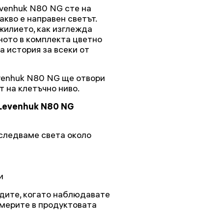
evenhuk N80 NG сте на
акво е направен светът.
жилието, как изглежда
ното в комплекта цветно
 история за всеки от
venhuk N80 NG ще отвори
т на клетъчно ниво.
Levenhuk N80 NG
следваме света около
и
идите, когато наблюдавате
америте в продуктовата