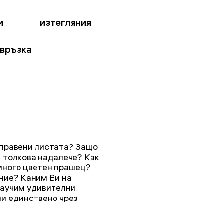
и
изтегляния
 връзка
направени листата? Защо
 толкова надалече? Как
 много цветен прашец?
 ние? Каним Ви на
научим удивителни
ни единствено чрез