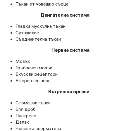
Тъкан от човешко сърце
Двигателна система
Гладка мускулна тъкан
Сухожилие
Съединителна тъкан
Нервна система
Мозък
Гръбначен мозък
Вкусови рецептори
Еферентен нерв
Вътрешни органи
Стомашни гънки
Бял дроб
Панкреас
Далак
Човешка сперматоза