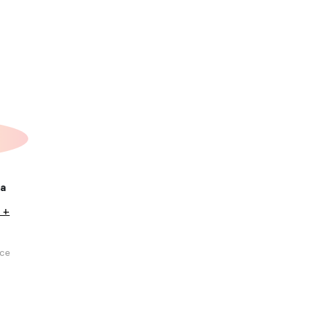
ка
 +
се