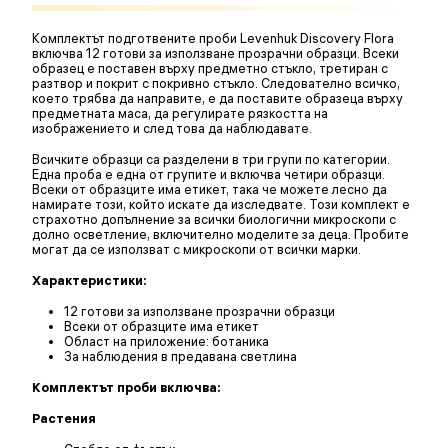
Комплектът подготвените проби Levenhuk Discovery Flora
включва 12 готови за използване прозрачни образци. Всеки
образец е поставен върху предметно стъкло, третиран с
разтвор и покрит с покривно стъкло. Следователно всичко,
което трябва да направите, е да поставите образеца върху
предметната маса, да регулирате рязкостта на
изображението и след това да наблюдавате.
Всичките образци са разделени в три групи по категории.
Една проба е една от групите и включва четири образци.
Всеки от образците има етикет, така че можете лесно да
намирате този, който искате да изследвате. Този комплект е
страхотно допълнение за всички биологични микроскопи с
долно осветление, включително моделите за деца. Пробите
могат да се използват с микроскопи от всички марки.
Характеристики:
12 готови за използване прозрачни образци
Всеки от образците има етикет
Област на приложение: ботаника
За наблюдения в предавана светлина
Комплектът проби включва:
Растения