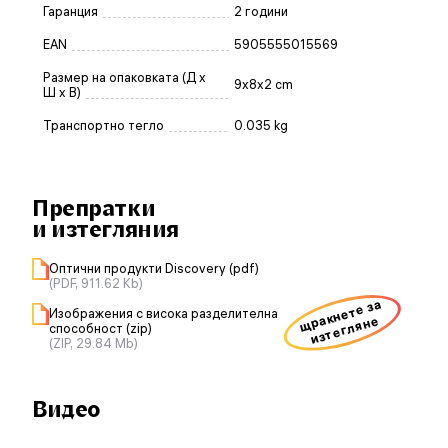
Гаранция
2 години
EAN
5905555015569
Размер на опаковката (Д x
9x8x2 cm
Ш x В)
Транспортно тегло
0.035 kg
Препратки
и изтегляния
Оптични продукти Discovery (pdf)
(PDF, 911.62 Kb)
щракнете за
Изображения с висока разделителна
изтегляне
способност (zip)
(ZIP, 29.84 Mb)
Видео