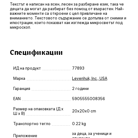
Текстът е написан на ясен, лесен за разбиране език, така че
децата да могат да разбират без помощ от възрастен. Най-
важните моменти са откроени с цел привличане на
вниманието. Текстовото съдържание се допълва от снимки и
илюстрации, които показват как изглежда микросветът под
микроскоп.
Спецификации
ИД на продукт
77893
Марка
Levenhuk, Inc., USA
Гаранция
2 години
EAN
5905555008356
Размер на опаковката (Д x
20x20x0 cm
Ш x В)
Транспортно тегло
0.22 kg
за деца, за ученици и
Приложение