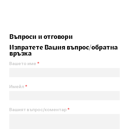
Въпроси и отговори
Изпратете Вашия въпрос/обратна
връзка
Вашето име
*
Имейл
*
Вашият въпрос/коментар
*