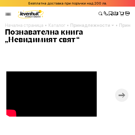
Безплатна доставка при поръчки над 200 лв.
Начална страница
Каталог
Принадлежности
Принад
Познавателна книга
„Невидимият свят“