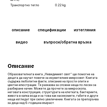
Транспортно тегло
0.22 kg
описание
спецификации
изтегляния
видео
въпроси/обратна връзка
Описание
Образователната книга „Невидимият свят“ ще помогне на
децата да научат повече за изумителния микросвят. Книгата
съдържа любопитни факти, описания на прости опити и
цветни илюстрации. Тя разказва за сложни неща по лесен за
разбиране начин. Можете да прочете за микроскопа,
неговата конструкция, структурата на клетката, бактериите,
живота в капка вода и за това как насекомите, гъбите и други
неща изгледат при силно увеличение. Книгата се препоръчва
за деца над 6-годишна възраст.