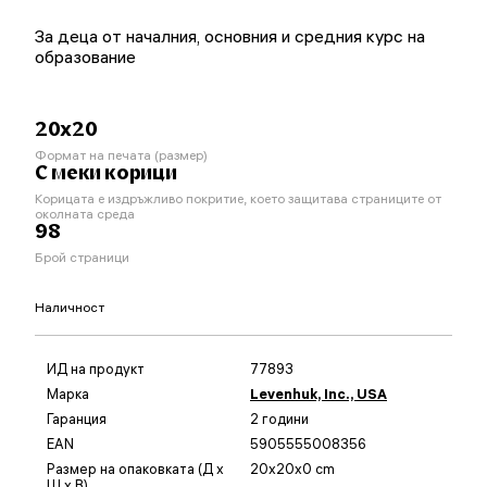
За деца от началния, основния и средния курс на
образование
20x20
Формат на печата (размер)
С меки корици
Корицата е издръжливо покритие, което защитава страниците от
околната среда
98
Брой страници
Наличност
ИД на продукт
77893
Марка
Levenhuk, Inc., USA
Гаранция
2 години
EAN
5905555008356
Размер на опаковката (Д x
20x20x0 cm
Ш x В)