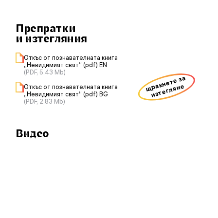
Препратки
и изтегляния
Откъс от познавателната книга
„Невидимият свят“ (pdf) EN
(PDF, 5.43 Mb)
щракнете за
изтегляне
Откъс от познавателната книга
„Невидимият свят“ (pdf) BG
(PDF, 2.83 Mb)
Видео