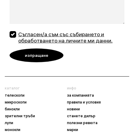
Съгласен/а съм със събирането и
обработването на личните ми данни.
каталог
инфо
телескопи
за компанията
микроскопи
правила и условия
бинокли
новини
зрителни тръби
станете дилър
лупи
полезни ревюта
монокли
марки