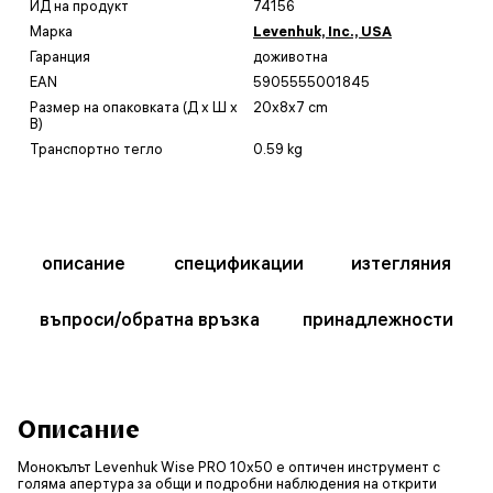
ИД на продукт
74156
Марка
Levenhuk, Inc., USA
Гаранция
доживотна
EAN
5905555001845
Размер на опаковката (Д x Ш x
20x8x7 cm
В)
Транспортно тегло
0.59 kg
описание
спецификации
изтегляния
въпроси/обратна връзка
принадлежности
Описание
Монокълът Levenhuk Wise PRO 10x50 е оптичен инструмент с
голяма апертура за общи и подробни наблюдения на открити