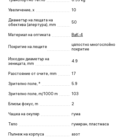
Увеличение, x
10
Диаметър на лещата на
50
обектива (апертура), mm
Материал на оптиката
BaK-4
цялостно многослойно
Покритие на лещите
покритие
Изходен диаметър на
4.9
зеницата, mm
Разстояние от очите, mm
17
Зрително поле, °
5.9
Зрително поле, m/1000 m
103
Близък фокус, m
2
Чашка на окуляр
гума
Тяло
гумиран, пластмаса
Пълнеж на корпуса
азот