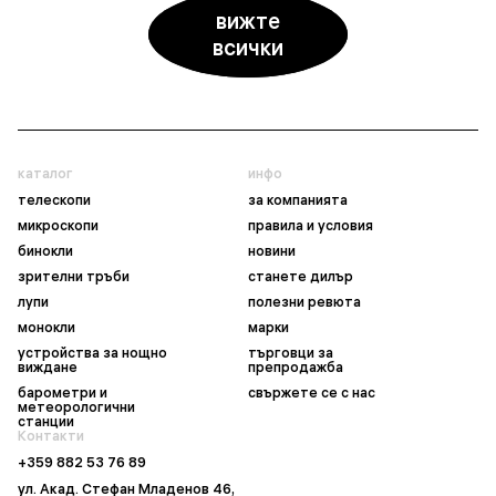
вижте
всички
каталог
инфо
телескопи
за компанията
микроскопи
правила и условия
бинокли
новини
зрителни тръби
станете дилър
лупи
полезни ревюта
монокли
марки
устройства за нощно
търговци за
виждане
препродажба
барометри и
свържете се с нас
метеорологични
станции
Контакти
+359 882 53 76 89
ул. Акад. Стефан Младенов 46,