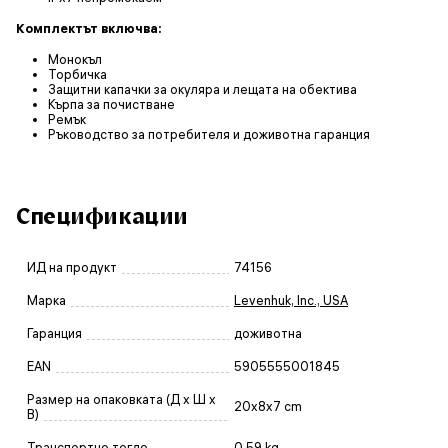
Комплектът включва:
Монокъл
Торбичка
Защитни капачки за окуляра и лещата на обектива
Кърпа за почистване
Ремък
Ръководство за потребителя и доживотна гаранция
Спецификации
ИД на продукт
74156
Марка
Levenhuk, Inc., USA
Гаранция
доживотна
EAN
5905555001845
Размер на опаковката (Д x Ш x
20x8x7 cm
В)
Транспортно тегло
0.59 kg