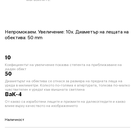
Непромокаем. Увеличение: 10x. Диаметър на лещата на
обектива: 50 mm
10
Коефициентът на увеличение показва степента на приближаване на
даден обект
50
Диаметърът на обектива се отнася за размера на предната леща на
уреда в милиметри. Колкото по-голяма е апертурата, толкова по-малко
чувствителен е уредът към външната светлина
BaK-4
От какво са изработени лещите и призмите на далекогледите и какво
влияе върху качеството на изображението
Наличност