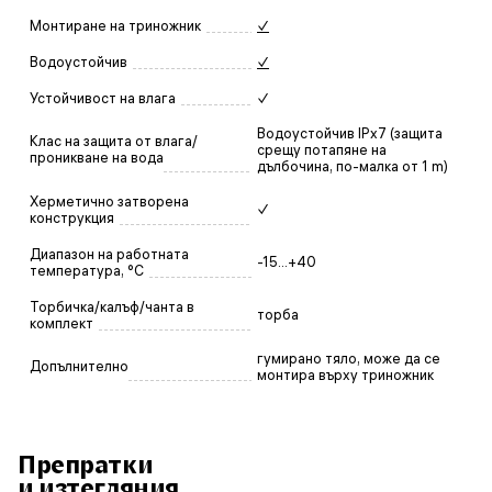
Монтиране на триножник
✓
Водоустойчив
✓
Устойчивост на влага
✓
Водоустойчив IPx7 (защита
Клас на защита от влага/
срещу потапяне на
проникване на вода
дълбочина, по-малка от 1 m)
Херметично затворена
✓
конструкция
Диапазон на работната
-15...+40
температура, °C
Торбичка/калъф/чанта в
торба
комплект
гумирано тяло, може да се
Допълнително
монтира върху триножник
Препратки
и изтегляния