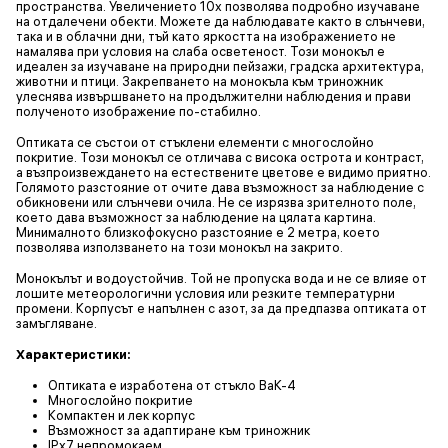
пространства. Увеличението 10х позволява подробно изучаване
на отдалечени обекти. Можете да наблюдавате както в слънчеви,
така и в облачни дни, тъй като яркостта на изображението не
намалява при условия на слаба осветеност. Този монокъл е
идеален за изучаване на природни пейзажи, градска архитектура,
животни и птици. Закрепването на монокъла към триножник
улеснява извършването на продължителни наблюдения и прави
полученото изображение по-стабилно.
Оптиката се състои от стъклени елементи с многослойно
покритие. Този монокъл се отличава с висока острота и контраст,
а възпроизвеждането на естествените цветове е видимо приятно.
Голямото разстояние от очите дава възможност за наблюдение с
обикновени или слънчеви очила. Не се изрязва зрителното поле,
което дава възможност за наблюдение на цялата картина.
Минималното близкофокусно разстояние е 2 метра, което
позволява използването на този монокъл на закрито.
Монокълът и водоустойчив. Той не пропуска вода и не се влияе от
лошите метеорологични условия или резките температурни
промени. Корпусът е напълнен с азот, за да предпазва оптиката от
замъгляване.
Характеристики:
Оптиката е изработена от стъкло BaK-4
Многослойно покритие
Компактен и лек корпус
Възможност за адаптиране към триножник
IPx7 непромокаем