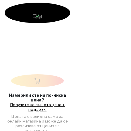
Намерили сте на по-ниска
цена?
Получете на същата цена +
подарък!
Цената е валидна само за
онлайн магазина и може да се
различава от цените в
магазините.