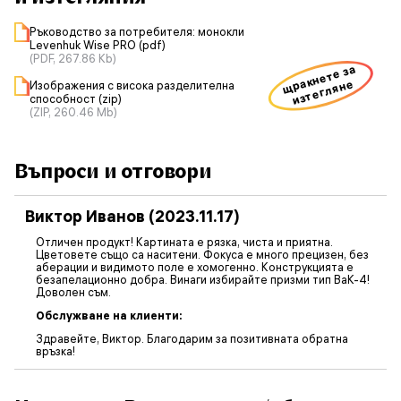
Ръководство за потребителя: монокли
Levenhuk Wise PRO (pdf)
(PDF, 267.86 Kb)
щракнете за
изтегляне
Изображения с висока разделителна
способност (zip)
(ZIP, 260.46 Mb)
Въпроси и отговори
Виктор Иванов (2023.11.17)
Отличен продукт! Картината е рязка, чиста и приятна.
Цветовете също са наситени. Фокуса е много прецизен, без
аберации и видимото поле е хомогенно. Конструкцията е
безапелационно добра. Винаги избирайте призми тип BaK-4!
Доволен съм.
Обслужване на клиенти:
Здравейте, Виктор. Благодарим за позитивната обратна
връзка!