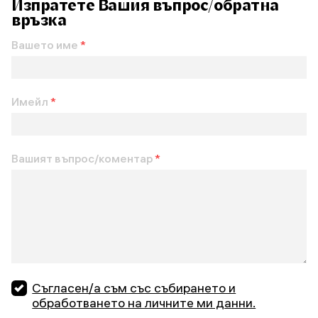
Изпратете Вашия въпрос/обратна
връзка
Вашето име
*
Имейл
*
Вашият въпрос/коментар
*
Съгласен/а съм със събирането и
обработването на личните ми данни.