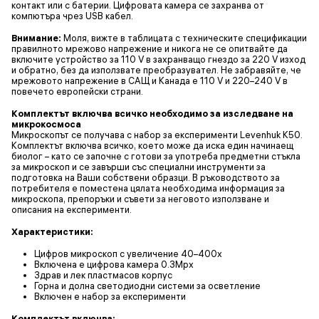
контакт или с батерии. Цифровата камера се захранва от
компютъра чрез USB кабел.
Внимание:
Моля, вижте в таблицата с техническите спецификации
правилното мрежово напрежение и никога не се опитвайте да
включите устройство за 110 V в захранващо гнездо за 220 V изход
и обратно, без да използвате преобразувател. Не забравяйте, че
мрежовото напрежение в САЩ и Канада е 110 V и 220–240 V в
повечето европейски страни.
Комплектът включва всичко необходимо за изследване на
микрокосмоса
Микроскопът се получава с набор за експерименти Levenhuk K50.
Комплектът включва всичко, което може да иска един начинаещ
биолог – като се започне с готови за употреба предметни стъкла
за микроскоп и се завърши със специални инструменти за
подготовка на Ваши собствени образци. В ръководството за
потребителя е поместена цялата необходима информация за
микроскопа, препоръки и съвети за неговото използване и
описания на експерименти.
Характеристики:
Цифров микроскоп с увеличение 40–400x
Включена е цифрова камера 0.3Mpx
Здрав и лек пластмасов корпус
Горна и долна светодиодни системи за осветление
Включен е набор за експерименти
Комплектът включва: