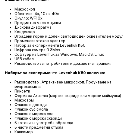
Микроскоп
Обективи: 4x, 10x и 40x
Окуляр: WF10x
Предметна маса с щипки
Дискова диафрагма
Кондензер
Вградени горен и долен светодиоден осветителен модул
Променливотоков адаптер
Набор за експерименти Levenhuk K50
Цифрова камера 0.3Mpx
Софтуер на Levenhuk за Windows, Mac OS, Linux
USB кабел
Ръководство за потребителя и доживотна гаранция
Наборът за експерименти Levenhuk K50 включва:
Ръководство „Атрактивен микроскоп. Проучване на
микрокосмоса“
Пинсети
Ферма за Artemia (морски скариди или морски маймунки)
Микротом
Флакон с дрожди
Флакон със смола
Флакон с морска сол
Флакон с морски скариди
5 готови за употреба образеца
5 чисти предметни стъкла
Капкомер