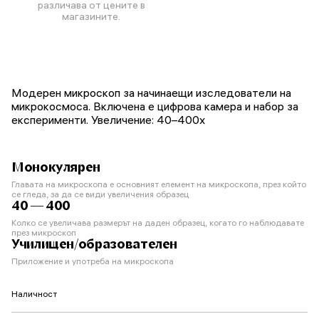
различава от цените в
магазините.
Модерен микроскоп за начинаещи изследователи на
микрокосмоса. Включена е цифрова камера и набор за
експерименти. Увеличение: 40–400x
Монокулярен
Главата на микроскопа е основният елемент на микроскопа, през който
се гледа, за да се види увеличения образец
40 — 400
Колко се увеличава размерът на даден образец, когато го наблюдавате
през микроскоп
Училищен/образователен
Приложение и употреба на микроскопа
Наличност