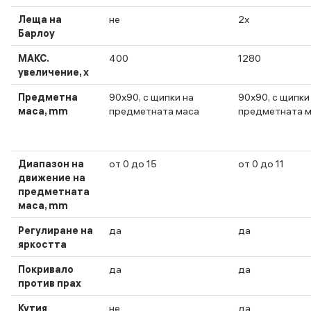
Леща на
не
2x
Барлоу
МАКС.
400
1280
увеличение, x
Предметна
90x90, с щипки на
90x90, с щипки
маса, mm
предметната маса
предметната 
Диапазон на
от 0 до 15
от 0 до 11
движение на
предметната
маса, mm
Регулиране на
да
да
яркостта
Покривало
да
да
против прах
Кутия
не
да