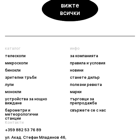
вижте
всички
каталог
инфо
телескопи
за компанията
микроскопи
правила и условия
бинокли
новини
зрителни тръби
станете дилър
лупи
полезни ревюта
монокли
марки
устройства за нощно
търговци за
виждане
препродажба
барометри и
свържете се с нас
метеорологични
станции
Контакти
+359 882 53 76 89
ул. Акад. Стефан Младенов 46,