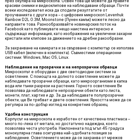
през окуляра на микроскопа. Освен това ще можете да правите
красиви снимки и видеоклипове на наблюдавани образци. Почти
всеки изследовател иска да сподели резултатите от
проучванията с други хора – с цифровия микроскоп Levenhuk
Rainbow D2L 0.3M, Moonstone (Лунен камък) можете лесно да
направите това. Разнообразявайте новинарския поток на
Facebook като публикувате нещо наистина интересно и
съдържащо информация, като изображения на увеличени захарни
кристали или клипове за движението на дребни ракообразни.
За захранване на камерата и за свързване с компютър се използва
USB кабел (включен в комплекта). Съвместими операционни
системи: Windows, Mac OS, Linux.
Наблюдение на прозрачни и на непрозрачни образци
Микроскопът е оборудван с две светодиодни системи за
осветление. С помощта на долното осветление можете да
наблюдавате прозрачни образци, като микроорганизми в капка
вода или тънки разрези на растения. Горното осветление Ви
позволява да наблюдавате непрозрачни обекти като листа,
монети, плат, хартия и др. За да наблюдавате полупрозрачни
обекти, ще Ви трябват и двете осветления. Яркостта може да се
регулира за по-добър изглед на конкретния образец.
Удобна конструкция
Корпусът на микроскопа е изработен от качествена пластмаса –
много по-лека от метала, но достатъчно надеждна, което
позволява честа употреба. Наклонената под ъгъл 45 градуса
монокулярна глава осигурява най-удобната позиция за
наблюдение. Осветлението може да се захранва от мрежов