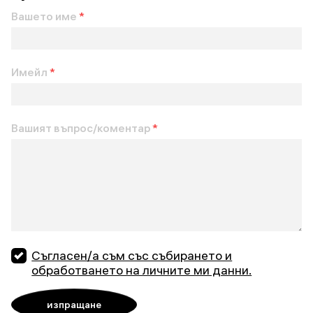
Вашето име
*
Имейл
*
Вашият въпрос/коментар
*
Съгласен/а съм със събирането и
обработването на личните ми данни.