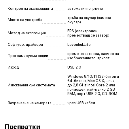
Контрол на експозицията
автоматично, ръчно
тръба на окуляр (заменя
Място на употреба
окуляр)
ERS (електронен
Метод на експозиция
преместващ се затвор)
Софтуер, драйвери
LevenhukLite
време на затвора, размер на
Програмируеми опции
изображението, яркост
Изход
USB 2.0
Windows 8/10/11 (32-битов и
64-битов), Mac OS X, Linux,
Изисквания към системата
до 2,8 GHz Intel Core 2 или
по-мощен, най-малко 2 GB
RAM, порт USB 2.0, CD-ROM
Захранване на камерата
чрез USB кабел
Препратки