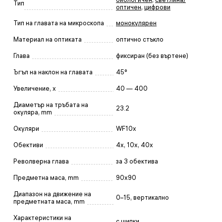
Тип
оптичен
,
цифрови
Тип на главата на микроскопа
монокулярен
Материал на оптиката
оптично стъкло
Глава
фиксиран (без въртене)
Ъгъл на наклон на главата
45°
Увеличение, x
40 — 400
Диаметър на тръбата на
23.2
окуляра, mm
Окуляри
WF10x
Обективи
4x, 10x, 40x
Револверна глава
за 3 обектива
Предметна маса, mm
90x90
Диапазон на движение на
0–15, вертикално
предметната маса, mm
Характеристики на
с щипки