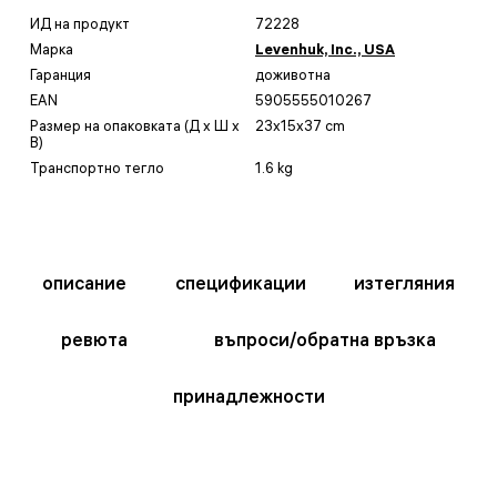
ИД на продукт
72228
Марка
Levenhuk, Inc., USA
Гаранция
доживотна
EAN
5905555010267
Размер на опаковката (Д x Ш x
23x15x37 cm
В)
Транспортно тегло
1.6 kg
описание
спецификации
изтегляния
ревюта
въпроси/обратна връзка
принадлежности