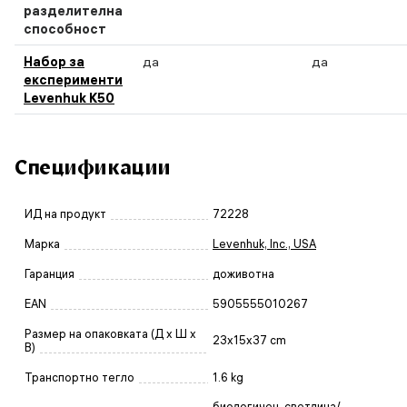
разделителна
способност
Набор за
да
да
експерименти
Levenhuk K50
Спецификации
ИД на продукт
72228
Марка
Levenhuk, Inc., USA
Гаранция
доживотна
EAN
5905555010267
Размер на опаковката (Д x Ш x
23x15x37 cm
В)
Транспортно тегло
1.6 kg
биологичен
,
светлина/