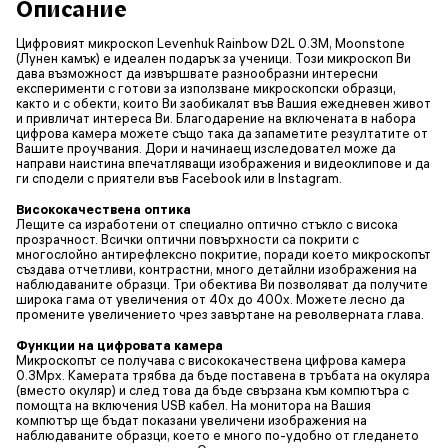
Описание
Цифровият микроскоп Levenhuk Rainbow D2L 0.3M, Moonstone
(Лунен камък) е идеален подарък за ученици. Този микроскоп Ви
дава възможност да извършвате разнообразни интересни
експерименти с готови за използване микроскопски образци,
както и с обекти, които Ви заобикалят във Вашия ежедневен живот
и привличат интереса Ви. Благодарение на включената в набора
цифрова камера можете също така да запаметите резултатите от
Вашите проучвания. Дори и начинаещ изследовател може да
направи наистина впечатляващи изображения и видеоклипове и да
ги сподели с приятели във Facebook или в Instagram.
Висококачествена оптика
Лещите са изработени от специално оптично стъкло с висока
прозрачност. Всички оптични повърхности са покрити с
многослойно антирефлексно покритие, поради което микроскопът
създава отчетливи, контрастни, много детайлни изображения на
наблюдаваните образци. Три обектива Ви позволяват да получите
широка гама от увеличения от 40x до 400x. Можете лесно да
промените увеличението чрез завъртане на револверната глава.
Функции на цифровата камера
Микроскопът се получава с висококачествена цифрова камера
0.3Mpx. Камерата трябва да бъде поставена в тръбата на окуляра
(вместо окуляр) и след това да бъде свързана към компютъра с
помощта на включения USB кабел. На монитора на Вашия
компютър ще бъдат показани увеличени изображения на
наблюдаваните образци, което е много по-удобно от гледането