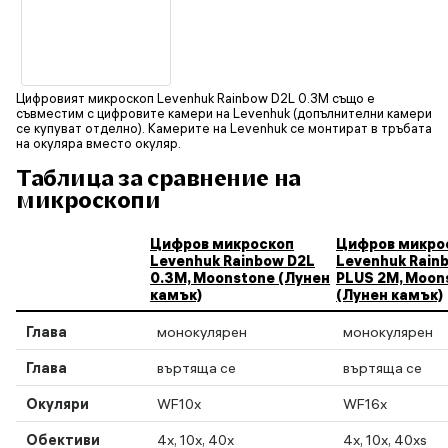
Цифровият микроскоп Levenhuk Rainbow D2L 0.3M също е
съвместим с цифровите камери на Levenhuk (допълнителни камери
се купуват отделно). Камерите на Levenhuk се монтират в тръбата
на окуляра вместо окуляр.
Таблица за сравнение на
микроскопи
Цифров микроскоп
Цифров микро
Levenhuk Rainbow D2L
Levenhuk Rain
0.3M, Moonstone (Лунен
PLUS 2M, Moon
камък)
(Лунен камък)
Глава
монокулярен
монокулярен
Глава
въртяща се
въртяща се
Окуляри
WF10х
WF16x
Обективи
4х, 10х, 40х
4х, 10х, 40хs