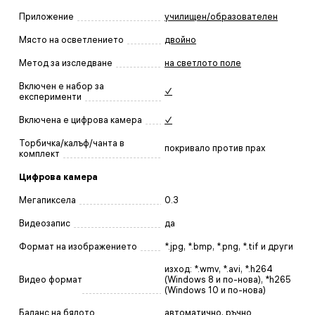
Приложение
училищен/образователен
Място на осветлението
двойно
Метод за изследване
на светлото поле
Включен е набор за
✓
експерименти
Включена е цифрова камера
✓
Торбичка/калъф/чанта в
покривало против прах
комплект
Цифрова камера
Мегапиксела
0.3
Видеозапис
да
Формат на изображението
*.jpg, *.bmp, *.png, *.tif и други
изход: *.wmv, *.avi, *.h264
Видео формат
(Windows 8 и по-нова), *h265
(Windows 10 и по-нова)
Баланс на бялото
автоматично, ръчно