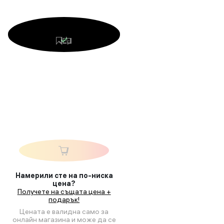
Намерили сте на по-ниска
цена?
Получете на същата цена +
подарък!
Цената е валидна само за
онлайн магазина и може да се