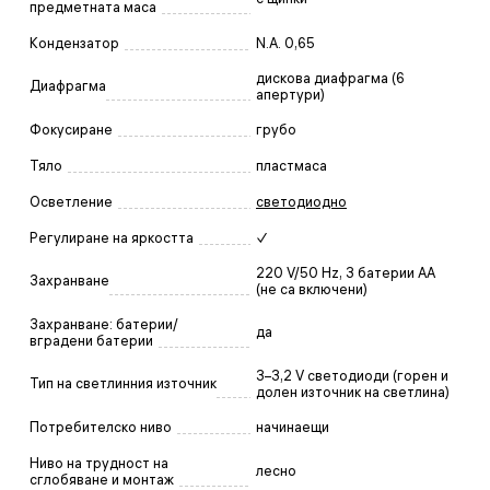
предметната маса
Кондензатор
N.A. 0,65
дискова диафрагма (6
Диафрагма
апертури)
Фокусиране
грубо
Тяло
пластмаса
Осветление
светодиодно
Регулиране на яркостта
✓
220 V/50 Hz, 3 батерии АА
Захранване
(не са включени)
Захранване: батерии/
да
вградени батерии
3–3,2 V светодиоди (горен и
Тип на светлинния източник
долен източник на светлина)
Потребителско ниво
начинаещи
Ниво на трудност на
лесно
сглобяване и монтаж