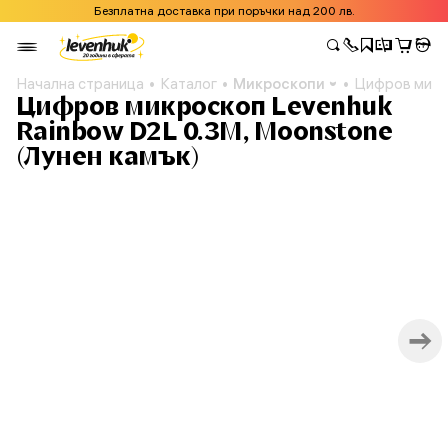
Безплатна доставка при поръчки над 200 лв.
Начална страница
Каталог
Микроскопи
Цифров микро
Цифров микроскоп Levenhuk
Rainbow D2L 0.3M, Moonstone
(Лунен камък)