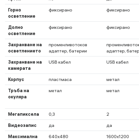
Горно
фиксирано
фиксирано
осветление
Долно
фиксирано
фиксирано
осветление
Захранване на
променливотоков
променливото
осветлението
адаптер, батерии
адаптер, бате
Захранване на
USB кабел
USB кабел
камерата
Корпус
пластмаса
метал
Тръба на
метал
метал
окуляра
Мегапиксела
0,3
2
Видеозапис
да
да
Максимална
640x480
1600х1200