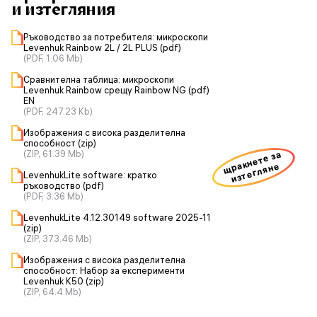
и изтегляния
Ръководство за потребителя: микроскопи
Levenhuk Rainbow 2L / 2L PLUS (pdf)
(PDF, 1.06 Mb)
Сравнителна таблица: микроскопи
Levenhuk Rainbow срещу Rainbow NG (pdf)
EN
(PDF, 247.23 Kb)
Изображения с висока разделителна
способност (zip)
(ZIP, 61.39 Mb)
щракнете за
изтегляне
LevenhukLite software: кратко
ръководство (pdf)
(PDF, 3.36 Mb)
LevenhukLite 4.12.30149 software 2025-11
(zip)
(ZIP, 373.46 Mb)
Изображения с висока разделителна
способност: Набор за експерименти
Levenhuk K50 (zip)
(ZIP, 64.4 Mb)