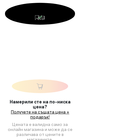
Намерили сте на по-ниска
цена?
Получете на същата цена +
подарък!
Цената е валидна само за
онлайн магазина и може да се
различава от цените в
магазините.