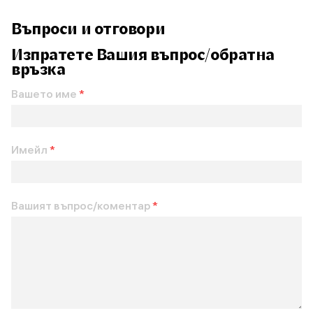
Въпроси и отговори
Изпратете Вашия въпрос/обратна
връзка
Вашето име
*
Имейл
*
Вашият въпрос/коментар
*