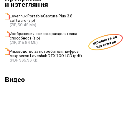
и изтегляния
Levenhuk PortableCapture Plus 3.8
software (zip)
(ZIP, 50.49 Mb)
Изображения с висока разделителна
щракнете за
способност (zip)
изтегляне
(ZIP, 315.84 Mb)
Ръководство за потребителя: цифров
микроскоп Levenhuk DTX 700 LCD (pdf)
(PDF, 965.96 Kb)
Видео