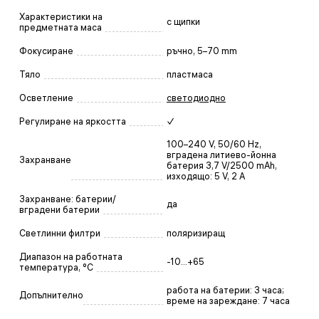
Характеристики на
с щипки
предметната маса
Фокусиране
ръчно, 5–70 mm
Тяло
пластмаса
Осветление
светодиодно
Регулиране на яркостта
✓
100–240 V, 50/60 Hz,
вградена литиево-йонна
Захранване
батерия 3,7 V/2500 mAh,
изходящо: 5 V, 2 A
Захранване: батерии/
да
вградени батерии
Светлинни филтри
поляризиращ
Диапазон на работната
-10...+65
температура, °C
работа на батерии: 3 часа;
Допълнително
време на зареждане: 7 часа