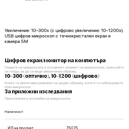
Увеличение: 10–300x (с цифрово увеличение: 10–1200x).
USB цифров микроскоп с течнокристален екран и
камера 5M
Цифров екран/монитор на компютъра
Главата на микроскопа е основният елемент на микроскопа, през който
се гледа, за да се види увеличения образец
10–300 (оптично), 10–1200 (цифрово)
Колко се увеличава размерът на даден образец, когато го наблюдавате
през микроскоп
За приложни изследвания
Приложение и употреба на микроскопа
Наличност
ИД на продукт
75075