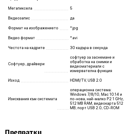
Мегапиксела
5
Видеозапис
да
Формат на изображението
*.jpg
Видео формат
*.avi
Честота на кадрите
30 кадъра в секунда
софтуер за заснемане и
обработка на снимки и
Софтуер, драйвери
видеоматериали с
измервателна функция
Изход
HDMI/TV, USB 2.0
операционна система:
Windows 7/8/10, Mac 10.14 и
Изисквания към системата
по-нова, най-малко P2 1 GHz,
512 MB RAM, видеокарта 512
MB, порт USB 2.0, CD-ROM
Препратки