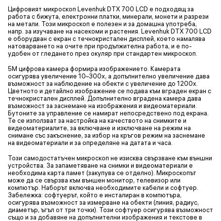
Цифровият микроскоп Levenhuk DTX 700 LCD е подходящ за
работа с бижута, електронни платки, минерали, монети и разрези
на метали. Този микроскоп е полезен и за домашна употреба,
напр. за изучаване на насекоми и растения. Levenhuk DTX 700 LCD
е оборудван с екран с течнокристален дисплей, което намалява
натоварването на очите при продължителна работа, и е по-
удобен от гледането през окуляр при стандартен микроскоп.
5M цифрова камера формира изображението. Камерата
осигурява увеличение 10–300x, а допълнително увеличение дава
възможност за наблюдение на обекти с увеличение до 1200x.
Цветното и детайлно изображение се подава към вграден екран с
течнокристален дисплей. Допълнително вградена камера дава
възможност за заснемане на изображения и видеоматериали.
Бутоните за управление се намират непосредствено под екрана.
Те се използват за настройка на качеството на снимките и
видеоматериалите, за включване и изключване на режим на
снимане със закъснение, за избор на кръгов режим на заснемане
на видеоматериали и за определяне на датата и часа.
Този самодостатъчен микроскоп не изисква свързване към външни
устройства. За запаметяване на снимки и видеоматериали е
необходима карта памет (закупува се отделно). Микроскопът
може да се свързва към външен монитор, телевизор или
компютър. Наборът включва необходимите кабели и софтуер.
Забележка: софтуерът, който е инсталиран в компютъра,
осигурява възможност за измерване на обекти (линия, радиус,
диаметър, ъгъл от три точки). Този софтуер осигурява възможност
също и за добавяне на допълнителни изображения и текстове в