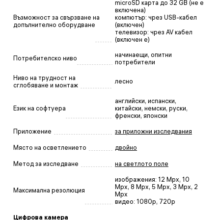
microSD карта до 32 GB (не е
включена)
Възможност за свързване на
компютър: чрез USB-кабел
допълнително оборудване
(включен)
телевизор: чрез AV кабел
(включен е)
начинаещи, опитни
Потребителско ниво
потребители
Ниво на трудност на
лесно
сглобяване и монтаж
английски, испански,
Език на софтуера
китайски, немски, руски,
френски, японски
Приложение
за приложни изследвания
Място на осветлението
двойно
Метод за изследване
на светлото поле
изображения: 12 Mpx, 10
Mpx, 8 Mpx, 5 Mpx, 3 Mpx, 2
Максимална резолюция
Mpx
видео: 1080p, 720p
Цифрова камера