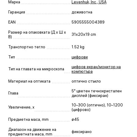
Марка
Levenhuk, Inc., USA
Гаранция
доживотна
EAN
5905555004389
Размер на опаковката (Д x Ш x
31x20x19 cm
В)
Транспортно тегло
1.52 kg
Тип
цифрови
цифров екран/монитор на
Тип на главата на микроскопа
компютъра
Материал на оптиката
оптично стъкло
5" цветен течнокристален
Глава
дисплей (фиксиран)
10–300 (оптично), 10–1200
Увеличение, x
(цифрово)
Предметна маса, mm
ø45
Диапазон на движение на
фиксирано
предметната маса, mm