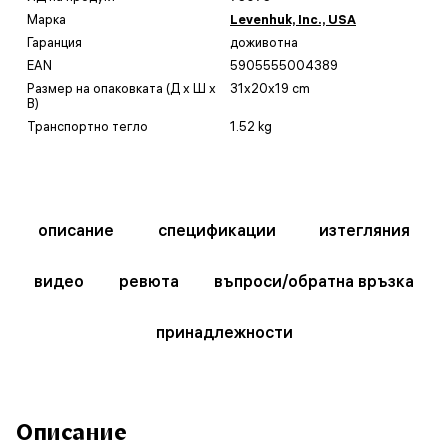
Марка
Levenhuk, Inc., USA
Гаранция
доживотна
EAN
5905555004389
Размер на опаковката (Д x Ш x
31x20x19 cm
В)
Транспортно тегло
1.52 kg
описание
спецификации
изтегляния
видео
ревюта
въпроси/обратна връзка
принадлежности
Описание