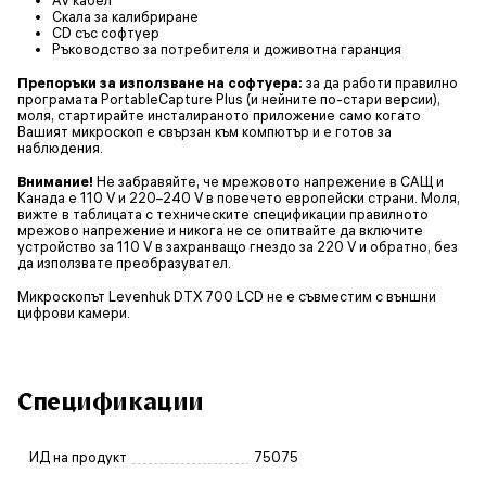
Скала за калибриране
CD със софтуер
Ръководство за потребителя и доживотна гаранция
Препоръки за използване на софтуера:
за да работи правилно
програмата PortableCapture Plus (и нейните по-стари версии),
моля, стартирайте инсталираното приложение само когато
Вашият микроскоп е свързан към компютър и е готов за
наблюдения.
Внимание!
Не забравяйте, че мрежовото напрежение в САЩ и
Канада е 110 V и 220–240 V в повечето европейски страни. Моля,
вижте в таблицата с техническите спецификации правилното
мрежово напрежение и никога не се опитвайте да включите
устройство за 110 V в захранващо гнездо за 220 V и обратно, без
да използвате преобразувател.
Микроскопът Levenhuk DTX 700 LCD не е съвместим с външни
цифрови камери.
Спецификации
ИД на продукт
75075