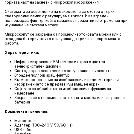
горната част на заснети с микроскоп изображения.
Системата за осветление на микроскопа се състои от ярки
светодиодни лампи с регулируема яркост. Има вграден
поляризиращ филтър, който намалява паразитните отражения при
изучаване на лъскави метали.
Микроскопът се захранва от променливотоковата мрежа или с
вградена батерия, която осигурява до три часа непрекъсната
работа.
Характеристики:
Цифров микроскоп с 5М камера и екран с цветен
течнокристален дисплей
Светодиодно осветление с регулиране на яркостта
Вграден поляризиращ филтър
Възможност за запис на изображения и видеоматериали;
изображението се предава към външен екран
Софтуер за обработка на изображения с функция за
измерване
Захранва се от променливотоковата мрежа или с вградена
батерия
Комплектът включва:
Микроскоп
Адаптер (100–240 V, 50/60 Hz)
USB кабел
AV кабел