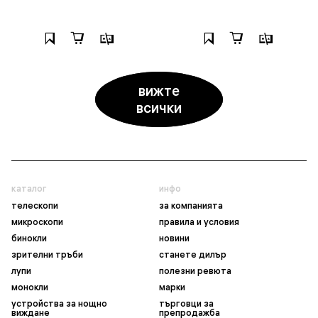
вижте
всички
каталог
инфо
телескопи
за компанията
микроскопи
правила и условия
бинокли
новини
зрителни тръби
станете дилър
лупи
полезни ревюта
монокли
марки
устройства за нощно
търговци за
виждане
препродажба