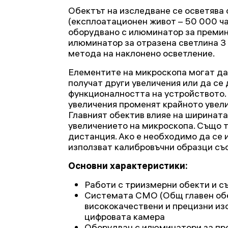
Обектът на изследване се осветява
(експлоатационен живот – 50 000 ча
оборудвано с илюминатор за премин
илюминатор за отразена светлина 3 
метода на наклонено осветление.
Елементите на микроскопа могат да 
получат други увеличения или да се
функционалността на устройството.
увеличения променят крайното увели
Главният обектив влияе на ширината
увеличението на микроскопа. Също 
дистанция. Ако е необходимо да се 
използват калибровъчни образци със
Основни характеристики:
Работи с триизмерни обекти и с
Системата CMO (Общ главен об
висококачествени и прецизни из
цифровата камера
Оборудван с илюминатори за пр