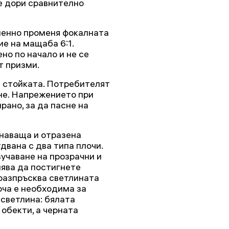
е дори сравнително
енно променя фокалната
е на мащаба 6:1.
но по начало и не се
т призми.
а стойката. Потребителят
не. Напрежението при
ано, за да пасне на
наваща и отразена
двана с два типа плочи.
зучаване на прозрачни и
лява да постигнете
 разпръсква светлината
оча е необходима за
 светлина: бялата
 обекти, а черната