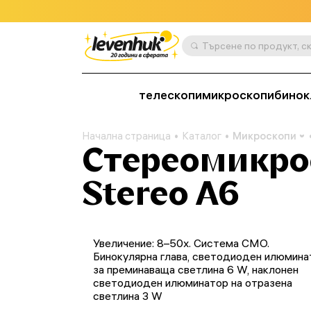
телескопи
микроскопи
бинок
Начална страница
Каталог
Микроскопи
Стереомикро
Stereo A6
Увеличение: 8–50x. Система CMO.
Бинокулярна глава, светодиоден илюмина
за преминаваща светлина 6 W, наклонен
светодиоден илюминатор на отразена
светлина 3 W