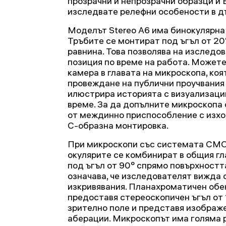
прозрачни и непрозрачни образци и 
изследвате релефни особености в д
Моделът Stereo A6 има бинокулярна 
Тръбите се монтират под ъгъл от 2
равнина. Това позволява на изследо
позиция по време на работа. Может
камера в главата на микроскопа, коя
провеждане на публични проучвания 
илюстрира историята с визуализаци
време. За да допълните микроскопа 
от междинно приспособление с изхо
C-образна монтировка.
При микроскопи със системата CMO 
окулярите се комбинират в общия гл
под ъгъл от 90° спрямо повърхностт
означава, че изследователят вижда 
изкривявания. Планахроматичен обе
предоставя стереоскопичен ъгъл от 1
зрително поле и представя изображ
аберации. Микроскопът има голяма 