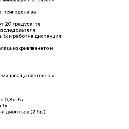
, пригодена за
т 20 градуса: те
изследователя
е 1x и работна дистанция
лява изкривяването и
реминаваща светлина и
е 0,8х–5х
 1x
а диоптъра (2 бр.)