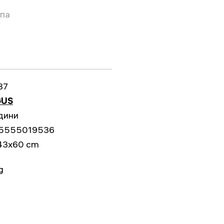
опа
87
US
дини
5555019536
43x60 cm
g