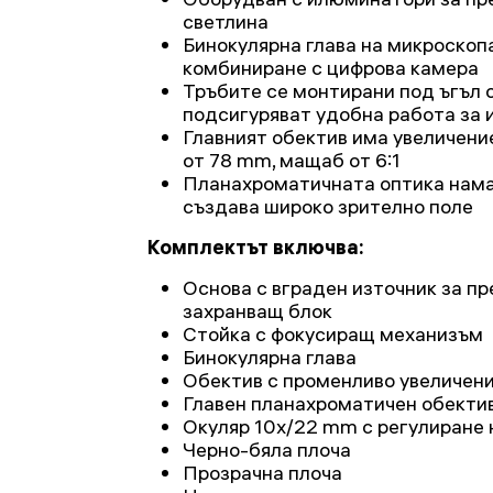
светлина
Бинокулярна глава на микроскопа
комбиниране с цифрова камера
Тръбите се монтирани под ъгъл о
подсигуряват удобна работа за 
Главният обектив има увеличени
от 78 mm, мащаб от 6:1
Планахроматичната оптика нама
създава широко зрително поле
Комплектът включва:
Основа с вграден източник за п
захранващ блок
Стойка с фокусиращ механизъм
Бинокулярна глава
Обектив с променливо увеличени
Главен планахроматичен обектив
Окуляр 10x/22 mm с регулиране н
Черно-бяла плоча
Прозрачна плоча