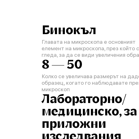
Бинокъл
Главата на микроскопа е основният
елемент на микроскопа, през който 
гледа, за да се види увеличения обр
8 — 50
Колко се увеличава размерът на дад
образец, когато го наблюдавате пре
микроскоп
Лабораторно/
медицинско, за
приложни
изследвания