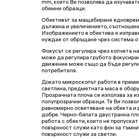
mm, която Ви позволява да изучават
обемни образци.
Обективът за мащабиране едноврем
дължина и увеличението, съотношени
Изображението в обектива е изправе
нуждае от обръщане чрез система о
Фокусът се регулира чрез копчета н
може да регулира грубото фокусира
движение може също да бъде регулир
потребителя.
Докато микроскопът работи в преми
светлина, предметната маса е обору
Прозрачната плоча се използва за и
полупрозрачни образци. Тя Ви позво
равномерно осветяване на обекта и
добре. Черно-бялата двустранна пл
работа с обекти, които не пропускат
повърхност служи като фон за тъмни
повърхност служи за светли.