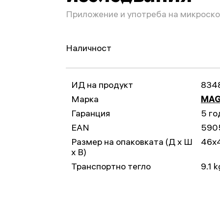
Приложение и употреба на микроск
Наличност
ИД на продукт
834
Марка
MAG
Гаранция
5 го
EAN
590
Размер на опаковката (Д x Ш
46x
x В)
Транспортно тегло
9.1 k