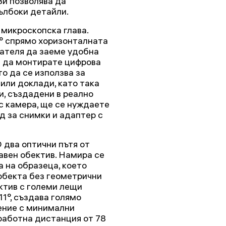
Ви позволява да
ълбоки детайли.
микроскопска глава.
0° спрямо хоризонталната
вателя да заеме удобна
е да монтирате цифрова
то да се използва за
или доклади, като така
и, създадени в реално
с камера, ще се нуждаете
д за снимки и адаптер с
два оптични пътя от
авен обектив. Намира се
а на образеца, което
обекта без геометрични
ктив с големи лещи
1°, създава голямо
ение с минимални
работна дистанция от 78