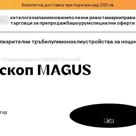
Безплатна доставка при поръчки над 200 лв.
каталог
компания
новини
полезни ревюта
марки
прави
Търсене по продукт, складова единица, категория и т.н.
търговци за препродажба
шоурум
специални оферти
ли
зрителни тръби
лупи
монокли
устройства за нощн
Стереомикроскоп MAGUS Stereo A6
скоп MAGUS
тор