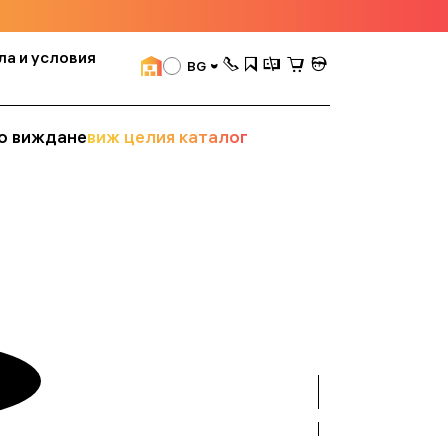
ла и условия
BG
о виждане
виж целия каталог
вижте
всички