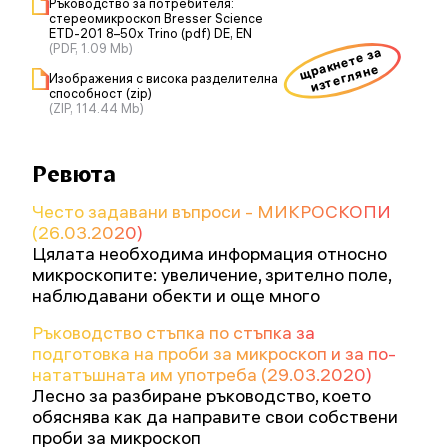
Ръководство за потребителя:
стереомикроскоп Bresser Science
ETD-201 8–50x Trino (pdf) DE, EN
(PDF, 1.09 Mb)
щракнете за
изтегляне
Изображения с висока разделителна
способност (zip)
(ZIP, 114.44 Mb)
Ревюта
Често задавани въпроси - МИКРОСКОПИ
(26.03.2020)
Цялата необходима информация относно
микроскопите: увеличение, зрително поле,
наблюдавани обекти и още много
Ръководство стъпка по стъпка за
подготовка на проби за микроскоп и за по-
нататъшната им употреба (29.03.2020)
Лесно за разбиране ръководство, което
обяснява как да направите свои собствени
проби за микроскоп