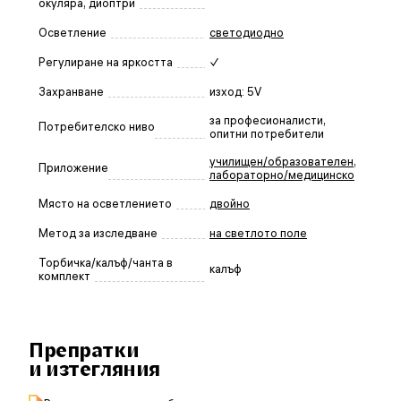
окуляра, диоптри
Осветление
светодиодно
Регулиране на яркостта
✓
Захранване
изход: 5V
за професионалисти,
Потребителско ниво
опитни потребители
училищен/образователен
,
Приложение
лабораторно/медицинско
Място на осветлението
двойно
Метод за изследване
на светлото поле
Торбичка/калъф/чанта в
калъф
комплект
Препратки
и изтегляния