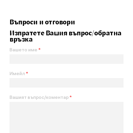
Въпроси и отговори
Изпратете Вашия въпрос/обратна
връзка
Вашето име
*
Имейл
*
Вашият въпрос/коментар
*