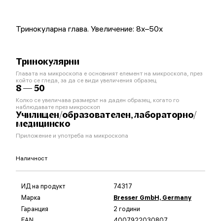
Тринокуларна глава. Увеличение: 8x–50x
Тринокулярни
Главата на микроскопа е основният елемент на микроскопа, през
който се гледа, за да се види увеличения образец
8 — 50
Колко се увеличава размерът на даден образец, когато го
наблюдавате през микроскоп
Училищен/образователен, лабораторно/
медицинско
Приложение и употреба на микроскопа
Наличност
ИД на продукт
74317
Марка
Bresser GmbH, Germany
Гаранция
2 години
EAN
4007922030807