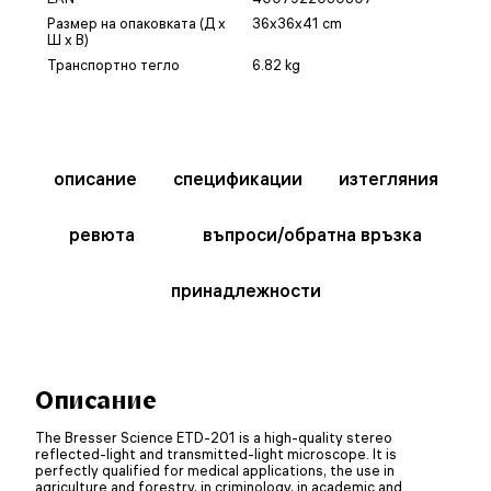
Размер на опаковката (Д x
36x36x41 cm
Ш x В)
Транспортно тегло
6.82 kg
описание
спецификации
изтегляния
ревюта
въпроси/обратна връзка
принадлежности
Описание
The Bresser Science ETD-201 is a high-quality stereo
reflected-light and transmitted-light microscope. It is
perfectly qualified for medical applications, the use in
agriculture and forestry, in criminology, in academic and