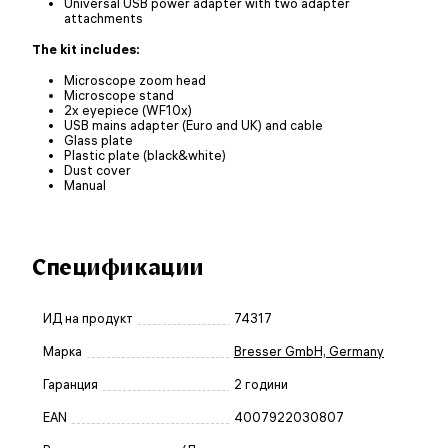
Universal USB power adapter with two adapter
attachments
The kit includes:
Microscope zoom head
Microscope stand
2x eyepiece (WF10x)
USB mains adapter (Euro and UK) and cable
Glass plate
Plastic plate (black&white)
Dust cover
Manual
Спецификации
ИД на продукт
74317
Марка
Bresser GmbH, Germany
Гаранция
2 години
EAN
4007922030807