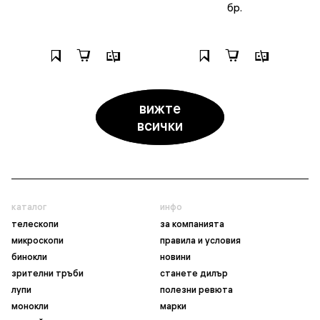
бр.
вижте
всички
каталог
инфо
телескопи
за компанията
микроскопи
правила и условия
бинокли
новини
зрителни тръби
станете дилър
лупи
полезни ревюта
монокли
марки