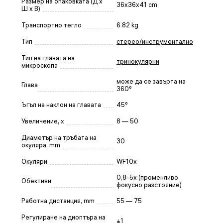
Размер на опаковката (Д x
36x36x41 cm
Ш x В)
Транспортно тегло
6.82 kg
Тип
стерео/инструментално
Тип на главата на
тринокулярни
микроскопа
може да се завърта на
Глава
360°
Ъгъл на наклон на главата
45°
Увеличение, x
8 — 50
Диаметър на тръбата на
30
окуляра, mm
Окуляри
WF10x
0,8–5x (променливо
Обективи
фокусно разстояние)
Работна дистанция, mm
55 — 75
Регулиране на диоптъра на
±1