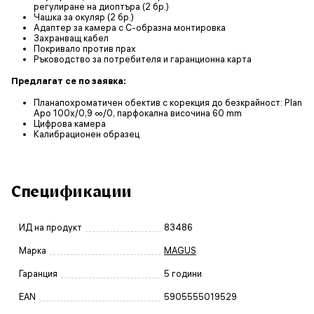
регулиране на диоптъра (2 бр.)
Чашка за окуляр (2 бр.)
Адаптер за камера с С-образна монтировка
Захранващ кабел
Покривало против прах
Ръководство за потребителя и гаранционна карта
Предлагат се по заявка:
Планапохроматичен обектив с корекция до безкрайност: Plan
Apo 100х/0,9 ∞/0, парфокална височина 60 mm
Цифрова камера
Калибрационен образец
Спецификации
ИД на продукт
83486
Марка
MAGUS
Гаранция
5 години
EAN
5905555019529