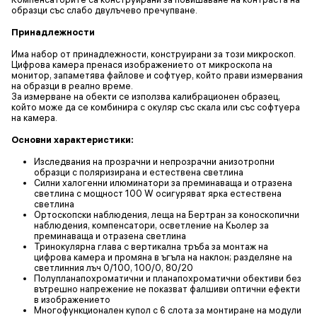
образци със слабо двулъчево пречупване.
Принадлежности
Има набор от принадлежности, конструирани за този микроскоп.
Цифрова камера пренася изображението от микроскопа на
монитор, запаметява файлове и софтуер, който прави измервания
на образци в реално време.
За измерване на обекти се използва калибрационен образец,
който може да се комбинира с окуляр със скала или със софтуера
на камера.
Основни характеристики:
Изследвания на прозрачни и непрозрачни анизотропни
образци с поляризирана и естествена светлина
Силни халогенни илюминатори за преминаваща и отразена
светлина с мощност 100 W осигуряват ярка естествена
светлина
Ортоскопски наблюдения, леща на Бертран за коноскопични
наблюдения, компенсатори, осветление на Кьолер за
преминаваща и отразена светлина
Тринокулярна глава с вертикална тръба за монтаж на
цифрова камера и промяна в ъгъла на наклон; разделяне на
светлинния лъч 0/100, 100/0, 80/20
Полупланапохроматични и планапохроматични обективи без
вътрешно напрежение не показват фалшиви оптични ефекти
в изображението
Многофункционален купол с 6 слота за монтиране на модули