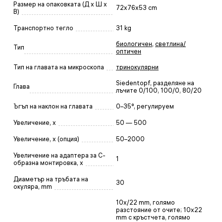
Размер на опаковката (Д x Ш x
72x76x53 cm
В)
Транспортно тегло
31 kg
биологичен
,
светлина/
Тип
оптичен
Тип на главата на микроскопа
тринокулярни
Siedentopf, разделяне на
Глава
лъчите 0/100, 100/0, 80/20
Ъгъл на наклон на главата
0–35°, регулируем
Увеличение, x
50 — 500
Увеличение, x (опция)
50–2000
Увеличение на адаптера за C-
1
образна монтировка, x
Диаметър на тръбата на
30
окуляра, mm
10x/22 mm, голямо
разстояние от очите; 10x22
mm с кръстчета, голямо