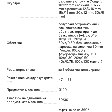
разстяние от очите (*опция:
Окуляри
10x22 mm със скала; 10x22
mm с решетка; 12,5x16 mm;
15x/16 mm; 20x/12 mm; 30x/8
mm)
полупланапохроматични и
планапохроматични
обективи, коригирани до
безкрайност (∞): 5x/0,15;
10x/0,30; 20x/0,45;
Обективи
50xs/0,80, без напрежение,
парфокална височина 60 mm
(*опция: 100x/0,9;
флуоресцентни: 4x/0,13;
10x/0,30; 20x/0,50;
40x/0,75; 100x/130 маслен)
Револверна глава
за 5 обектива, центриране
Разстояние между окулярите,
47 — 78
mm
Предметна маса, mm
Ø190
Диапазон на движение на
30/30
предметната маса, mm
въртяща се на 360°,