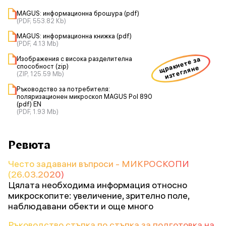
MAGUS: информационна брошура (pdf)
(PDF, 553.82 Kb)
MAGUS: информационна книжка (pdf)
(PDF, 4.13 Mb)
Изображения с висока разделителна
щракнете за
способност (zip)
изтегляне
(ZIP, 125.59 Mb)
Ръководство за потребителя:
поляризационен микроскоп MAGUS Pol 890
(pdf) EN
(PDF, 1.93 Mb)
Ревюта
Често задавани въпроси - МИКРОСКОПИ
(26.03.2020)
Цялата необходима информация относно
микроскопите: увеличение, зрително поле,
наблюдавани обекти и още много
Ръководство стъпка по стъпка за подготовка на