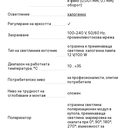
и фино (0,001 mm, 0,1 mm/
оборот)
Осветление
халогенно
Регулиране на яркостта
✓
100–240 V, 50/60 Hz,
Захранване
променливотокова мрежа
отразена и преминаваща
Тип на светлинния източник
светлина: халогенна лампа
12 V/100 W
Диапазон на работната
10...+35
температура, °C
за професионалисти, опитни
Потребителско ниво
потребители
Ниво на трудност на
сложен
сглобяване и монтаж
отразена светлина:
поляризационен модул в
купола, преминаваща
Поляризатор
светлина: маркировка на
скалата при 0°, 90°, 180°,
270°; възможност за