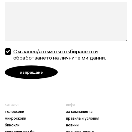
Съгласен/а съм със събирането и
обработването на личните ми данни.
каталог
инфо
телескопи
за компанията
микроскопи
правила и условия
бинокли
новини
зрителни тръби
станете дилър