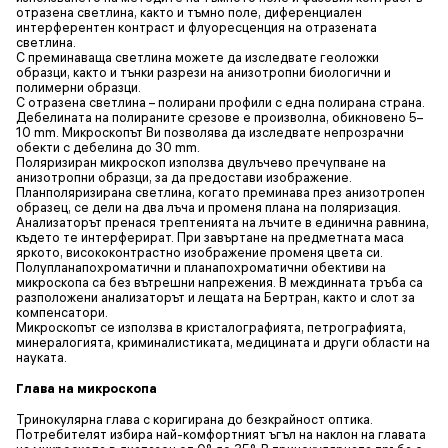
отразена светлина, както и тъмно поле, диференциален
интерферентен контраст и флуоресценция на отразената
светлина.
С преминаваща светлина можете да изследвате геоложки
образци, както и тънки разрези на анизотропни биологични и
полимерни образци.
С отразена светлина – полирани профили с една полирана страна.
Дебелината на полираните срезове е произволна, обикновено 5–
10 mm. Микроскопът Ви позволява да изследвате непрозрачни
обекти с дебелина до 30 mm.
Поляризиран микроскоп използва двулъчево пречупване на
анизотропни образци, за да предостави изображение.
Планполяризирана светлина, когато преминава през анизотропен
образец, се дели на два лъча и променя плана на поляризация.
Анализаторът пренася трептенията на лъчите в единична равнина,
където те интерферират. При завъртане на предметната маса
яркото, висококонтрастно изображение променя цвета си.
Полупланапохроматични и планапохроматични обективи на
микроскопа са без вътрешни напрежения. В междинната тръба са
разположени анализаторът и лещата на Бертран, както и слот за
компенсатори.
Микроскопът се използва в кристалографията, петрографията,
минералогията, криминалистиката, медицината и други области на
науката.
Глава на микроскопа
Тринокулярна глава с коригирана до безкрайност оптика.
Потребителят избира най-комфортният ъгъл на наклон на главата