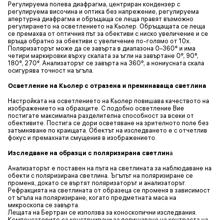
Регулируема полева диафрагма, центриран кондензер с
регулируема височина и оптика без напрежение, регулируема
апертурна диафрагма и обръщаща се леща правят възможно
регулирането на осветлението на Кьолер. Обръщащата се леща
се премахва от оптичния път за обективи с ниско увеличение и се
връща обратно за обективи с увеличение по-голямо от 10x.
Поляризаторът може да се завърта в диапазона 0–360° и има
четири маркировки върху скалата за ъгли на завъртане 0°, 90°,
180°, 270°. Анализаторът се завърта на 360°, а нониусната скала
осигурява точност на ъгъла.
Осветление на Кьолер с отразена и преминаваща светлина
Настройката на осветлението на Кьолер повишава качеството на
изображението на образците. С подобно осветление Вие
постигате максимална разделителна способност за всеки от
обективите. Постига се дори осветяване на зрителното поле без
затъмняване по краищата. Обектът на изследването е с отчетлив
фокус и премахнати смущения в изображението.
Изследване на образци с поляризирана светлин
а
Анализаторът е поставен на пътя на светлината за наблюдаване на
обекти с поляризирана светлина. Ъгълът на поляризиране се
променя, докато се въртят поляризаторът и анализаторът.
Рефракцията на светлината от образеца се променя в зависимост
от ъгъла на поляризиране, когато предметната маса на
микроскопа се завърта.
Лещата на Бертран се използва за коноскопични изследвания.
Компенсаторите са конструирани за повишаване на контраста на