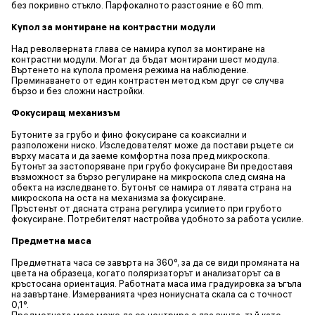
без покривно стъкло. Парфокалното разстояние е 60 mm.
Купол за монтиране на контрастни модули
Над револверната глава се намира купол за монтиране на
контрастни модули. Могат да бъдат монтирани шест модула.
Въртенето на купола променя режима на наблюдение.
Преминаването от един контрастен метод към друг се случва
бързо и без сложни настройки.
Фокусиращ механизъм
Бутоните за грубо и фино фокусиране са коаксиални и
разположени ниско. Изследователят може да постави ръцете си
върху масата и да заеме комфортна поза пред микроскопа.
Бутонът за застопоряване при грубо фокусиране Ви предоставя
възможност за бързо регулиране на микроскопа след смяна на
обекта на изследването. Бутонът се намира от лявата страна на
микроскопа на оста на механизма за фокусиране.
Пръстенът от дясната страна регулира усилието при грубото
фокусиране. Потребителят настройва удобното за работа усилие.
Предметна маса
Предметната часа се завърта на 360°, за да се види промяната на
цвета на образеца, когато поляризаторът и анализаторът са в
кръстосана ориентация. Работната маса има градуировка за ъгъла
на завъртане. Измерванията чрез нониусната скала са с точност
0,1°.
Предметната маса може да се центрира с два винта, тъй като