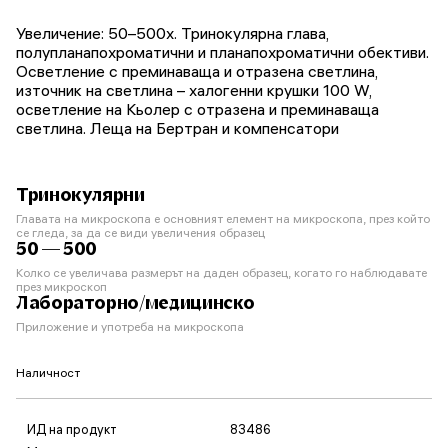
Увеличение: 50–500x. Тринокулярна глава,
полупланапохроматични и планапохроматични обективи.
Осветление с преминаваща и отразена светлина,
източник на светлина – халогенни крушки 100 W,
осветление на Кьолер с отразена и преминаваща
светлина. Леща на Бертран и компенсатори
Тринокулярни
Главата на микроскопа е основният елемент на микроскопа, през който
се гледа, за да се види увеличения образец
50 — 500
Колко се увеличава размерът на даден образец, когато го наблюдавате
през микроскоп
Лабораторно/медицинско
Приложение и употреба на микроскопа
Наличност
ИД на продукт
83486