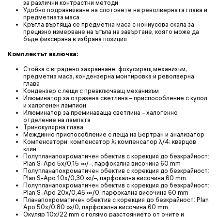
за различни контрастни методи
Удобно подравняване на слотовете на револверната глава и
предметната маса
Кръгла въртяща се предметна маса с нониусова скала за
прецизно измерване на ъгъла на завъртане, която може да
бъде фиксирана в избрана позиция
Комплектът включва:
Стойка с вградено захранване, фокусиращ механизъм,
предметна маса, кондензерна монтировка и револверна
глава
Кондензер с лещи с превключващ механизъм
Илюминатор за отразена светлина – приспособление с купол
и халогенен лампион
Илюминатор за преминаваща светлина – халогенно
отделение на лампата
Тринокулярна глава
Междинно приспособление с леща на Бертран и анализатор
Компенсатори: компенсатор λ; компенсатор λ/4; кварцов
клин
Полупланапохроматичен обектив с корекция до безкрайност:
Plan S-Apo 5х/0,15 ∞/–, парфокална височина 60 mm
Полупланапохроматичен обектив с корекция до безкрайност:
Plan S-Apo 10х/0,30 ∞/–, парфокална височина 60 mm
Полупланапохроматичен обектив с корекция до безкрайност:
Plan S-Apo 20х/0,45 ∞/0, парфокална височина 60 mm
Планапохроматичен обектив с корекция до безкрайност: Plan
Apo 50х/0,80 ∞/0, парфокална височина 60 mm
Окуляр 10x/22 mm с голямо разстоянието от очите и