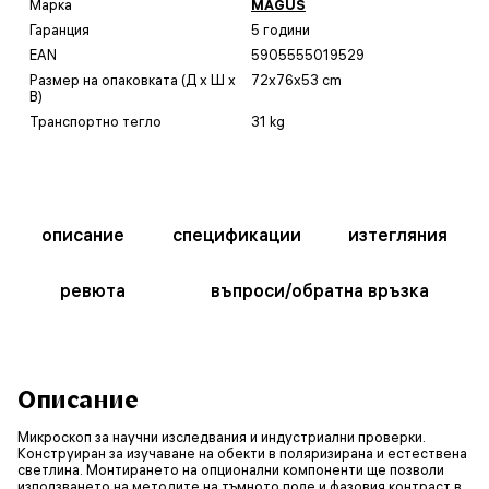
Марка
MAGUS
Гаранция
5 години
EAN
5905555019529
Размер на опаковката (Д x Ш x
72x76x53 cm
В)
Транспортно тегло
31 kg
описание
спецификации
изтегляния
ревюта
въпроси/обратна връзка
Описание
Микроскоп за научни изследвания и индустриални проверки.
Конструиран за изучаване на обекти в поляризирана и естествена
светлина. Монтирането на опционални компоненти ще позволи
използването на методите на тъмното поле и фазовия контраст в