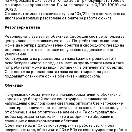
на микроскопа в диапазон от 0° до 35°. В тринокулярната тръба е
монтирана цифрова камера. Лъчът се разделя на 0/100, 100/0 или
80/20.
Основният комплект включва окуляри 10x/22 mm с регулиране на
диоптъра и голямо разстояние от очите за работа с очила.
Револверна глава
Револверна глава за пет обектива. Свободен слот се използва за
центриране на светлинния източник. Потребителят също така
може да монтира допълнителен обектив в свободното гнездо на
револвера, което ще позволи получаване на допълнително
увеличение.
Конструкцията на револверната глава („към вътрешността“)
освобождава място в предната част на предметната маса и така
потребителят може да види поставения в оптичния път обектив.
Слотовете на револверната глава са центрирани, за да се
подравнят оптичните оси на обектива и микроскопа.
Обективи
Полупланапохроматичните и планапохроматичните обективи с
корекция до безкрайност са конструирани специално за
наблюдения с поляризирана светлина: оптиката без напрежениe
гарантира, че двулъчевото пречупване на светлината се получава
от образеца, а не от оптичните елементи. Те осигуряват по-
добра корекция на хроматичните и сферичните аберации в
сравнение с планахроматични обективи.
Обективите 5x и 10x са конструирани за работа със или без
покривно стъкло, обективите 20x и 50x са конструирани за работа