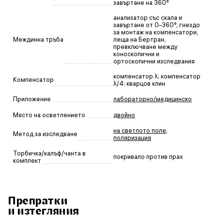
завъртане на 360°
анализатор със скала и
завъртане от 0–360°, гнездо
за монтаж на компенсатори,
Междинна тръба
леща на Бертран,
превключване между
коноскопични и
ортоскопични изследвания
компенсатор λ; компенсатор
Компенсатор
λ/4; кварцов клин
Приложение
лабораторно/медицинско
Място на осветлението
двойно
на светлото поле
,
Метод за изследване
поляризация
Торбичка/калъф/чанта в
покривало против прах
комплект
Препратки
и изтегляния