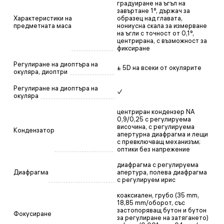
градуиране на ъгъл на
завъртане 1°, държач за
Характеристики на
образец над главата,
предметната маса
нониусна скала за измерване
на ъгли с точност от 0,1°,
центрирана, с възможност за
фиксиране
Регулиране на диоптъра на
± 5D на всеки от окулярите
окуляра, диоптри
Регулиране на диоптъра на
✓
окуляра
центриран кондензер NA
0,9/0,25 с регулируема
височина, с регулируема
Кондензатор
апертурна диафрагма и лещи
с превключващ механизъм;
оптики без напрежение
диафрагма с регулируема
Диафрагма
апертура, полева диафрагма
с регулируем ирис
коаксиален, грубо (35 mm,
18,85 mm/оборот, със
застопоряващ бутон и бутон
Фокусиране
за регулиране на затягането)