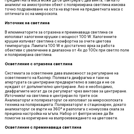
анализът на анизотропен обект с поляризирана светлина изисква
точно подравняване на оста на въртене на предметната маса с
оптичната ос на микроскопа.
Източник на светлина
В илюминаторите за отразена и преминаваща светлина се
използват халогенни крушки с мощност 100 W. Халогенните
крушки излъчват светлина с комфортна за очите цветова
температура. Лампата 100 W е достатъчно ярка за работа
обективи с увеличение в диапазона от 4x до 100x при светло поле
и поляризирана светлина.
Осветление с отразена светлина
Системата за осветление дава възможност за регулиране на
осветлението на Кьолер. Полевата диафрагма и тази на
апертурата са центрирани предварително в завода и не се
нуждаят от допълнително центриране. Ако е необходимо,
диафрагмите могат да се регулират чрез винтове за центриране.
Източникът на светлина е центриран по трите оси.
Анализаторът и поляризаторът се използват за микроскопската
техника на поляризацията. Поляризаторът е стационарен, докато
анализаторът се върти на 360° и разполага с нониусова скала за
прецизна настройка на ъгъла. Набор от филтри може да Ви
помогне за коригиране на възпроизвеждането на цветовете.
Осветление с преминаваща светлина