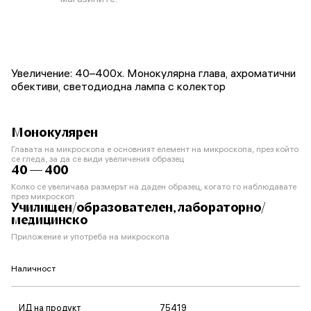
Увеличение: 40–400x. Монокулярна глава, ахроматични
обективи, светодиодна лампа с колектор
Монокулярен
Главата на микроскопа е основният елемент на микроскопа, през който
се гледа, за да се види увеличения образец
40 — 400
Колко се увеличава размерът на даден образец, когато го наблюдавате
през микроскоп
Училищен/образователен, лабораторно/
медицинско
Приложение и употреба на микроскопа
Наличност
ИД на продукт
75419