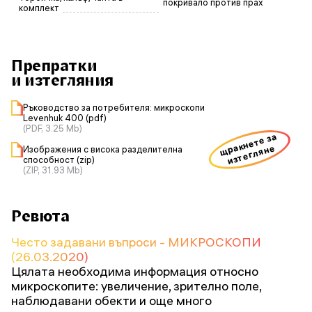
покривало против прах
комплект
Препратки
и изтегляния
Ръководство за потребителя: микроскопи
Levenhuk 400 (pdf)
(PDF, 3.25 Mb)
щракнете за
изтегляне
Изображения с висока разделителна
способност (zip)
(ZIP, 31.93 Mb)
Ревюта
Често задавани въпроси - МИКРОСКОПИ
(26.03.2020)
Цялата необходима информация относно
микроскопите: увеличение, зрително поле,
наблюдавани обекти и още много