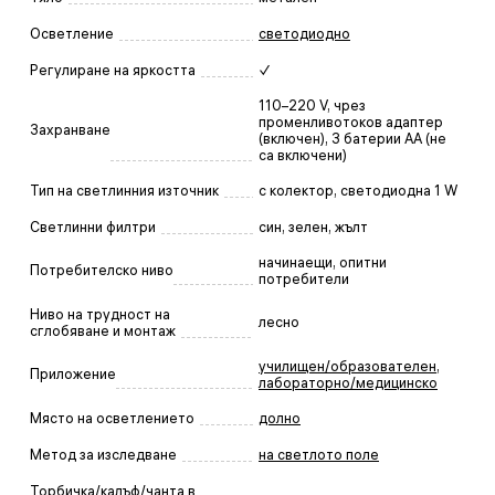
Осветление
светодиодно
Регулиране на яркостта
✓
110–220 V, чрез
променливотоков адаптер
Захранване
(включен), 3 батерии АА (не
са включени)
Тип на светлинния източник
с колектор, светодиодна 1 W
Светлинни филтри
син, зелен, жълт
начинаещи, опитни
Потребителско ниво
потребители
Ниво на трудност на
лесно
сглобяване и монтаж
училищен/образователен
,
Приложение
лабораторно/медицинско
Място на осветлението
долно
Метод за изследване
на светлото поле
Торбичка/калъф/чанта в