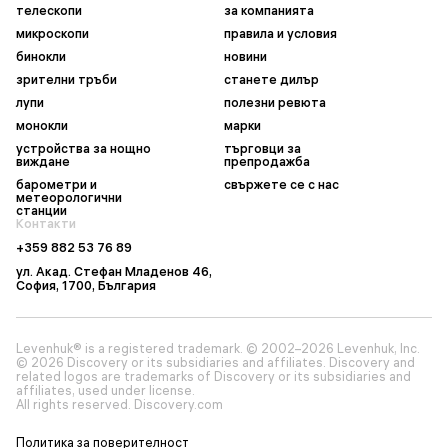
телескопи
за компанията
микроскопи
правила и условия
бинокли
новини
зрителни тръби
станете дилър
лупи
полезни ревюта
монокли
марки
устройства за нощно
търговци за
виждане
препродажба
барометри и
свържете се с нас
метеорологични
станции
Контакти
+359 882 53 76 89
ул. Акад. Стефан Младенов 46,
София, 1700, България
Levenhuk® is a registered trademark. © 2002–2026 Levenhuk, Inc.
© 2026 Discovery or its subsidiaries and affiliates. Discovery and
related logos are trademarks of Discovery or its subsidiaries and
affiliates, used under license.
All rights reserved. Discovery.com
Политика за поверителност