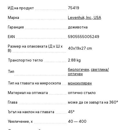
ИД на продукт
75419
Марка
Levenhuk, Inc., USA
Гаранция
доживотна
EAN
5905555005249
Размер на опаковката (Д x Ш x
40x19x27 cm
В)
Транспортно тегло
2.88 kg
биологичен
,
светлина/
Тип
оптичен
Тип на главата на микроскопа
монокулярен
Материал на оптиката
оптично стъкло
Глава
може да се завърта на 360°
Ъгъл на наклон на главата
45°
Увеличение, x
40 — 400