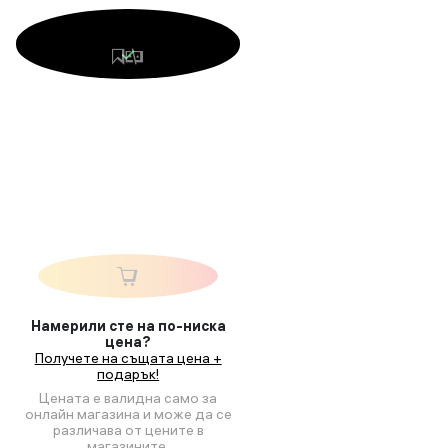
Намерили сте на по-ниска
цена?
Получете на същата цена +
подарък!
Цената е валидна само за
онлайн магазина и може да се
различава от цените в
магазините.