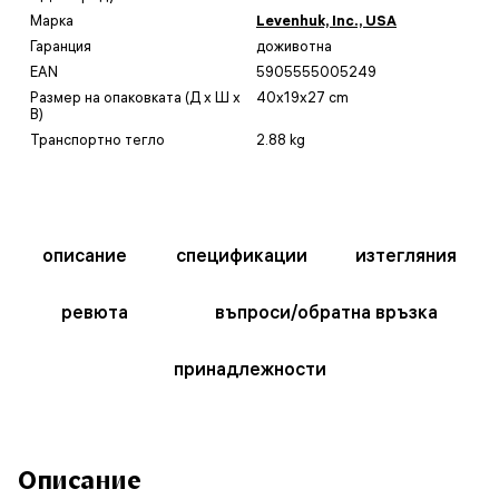
Марка
Levenhuk, Inc., USA
Гаранция
доживотна
EAN
5905555005249
Размер на опаковката (Д x Ш x
40x19x27 cm
В)
Транспортно тегло
2.88 kg
описание
спецификации
изтегляния
ревюта
въпроси/обратна връзка
принадлежности
Описание