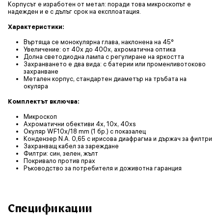
Корпусът е изработен от метал: поради това микроскопът е
надежден и е с дълъг срок на експлоатация.
Характеристики:
Въртяща се монокулярна глава, наклонена на 45°
Увеличение: от 40x до 400x, ахроматична оптика
Долна светодиодна лампа с регулиране на яркостта
Захранването е два вида: с батерии или променливотоково
захранване
Метален корпус, стандартен диаметър на тръбата на
окуляра
Комплектът включва:
Микроскоп
Ахроматични обективи 4х, 10x, 40xs
Окуляр WF10x/18 mm (1 бр.) с показалец
Кондензер N.A. 0,65 с ирисова диафрагма и държач за филтри
Захранващ кабел за зареждане
Филтри: син, зелен, жълт
Покривало против прах
Ръководство за потребителя и доживотна гаранция
Спецификации