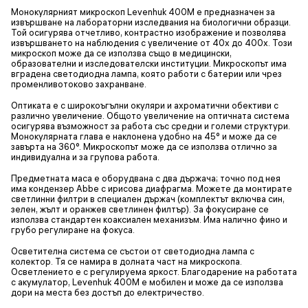
Монокулярният микроскоп Levenhuk 400M е предназначен за
извършване на лабораторни изследвания на биологични образци.
Той осигурява отчетливо, контрастно изображение и позволява
извършването на наблюдения с увеличение от 40x до 400x. Този
микроскоп може да се използва също в медицински,
образователни и изследователски институции. Микроскопът има
вградена светодиодна лампа, която работи с батерии или чрез
променливотоково захранване.
Оптиката е с широкоъгълни окуляри и ахроматични обективи с
различно увеличение. Общото увеличение на оптичната система
осигурява възможност за работа със средни и големи структури.
Монокулярната глава е наклонена удобно на 45° и може да се
завърта на 360°. Микроскопът може да се използва отлично за
индивидуална и за групова работа.
Предметната маса е оборудвана с два държача; точно под нея
има кондензер Abbe с ирисова диафрагма. Можете да монтирате
светлинни филтри в специален държач (комплектът включва син,
зелен, жълт и оранжев светлинен филтър). За фокусиране се
използва стандартен коаксиален механизъм. Има налично фино и
грубо регулиране на фокуса.
Осветителна система се състои от светодиодна лампа с
колектор. Тя се намира в долната част на микроскопа.
Осветлението е с регулируема яркост. Благодарение на работата
с акумулатор, Levenhuk 400M е мобилен и може да се използва
дори на места без достъп до електричество.