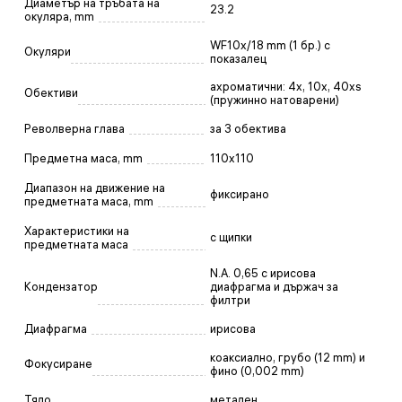
Диаметър на тръбата на
23.2
окуляра, mm
WF10x/18 mm (1 бр.) с
Окуляри
показалец
ахроматични: 4x, 10x, 40xs
Обективи
(пружинно натоварени)
Револверна глава
за 3 обектива
Предметна маса, mm
110x110
Диапазон на движение на
фиксирано
предметната маса, mm
Характеристики на
с щипки
предметната маса
N.A. 0,65 с ирисова
Кондензатор
диафрагма и държач за
филтри
Диафрагма
ирисова
коаксиално, грубо (12 mm) и
Фокусиране
фино (0,002 mm)
Тяло
метален