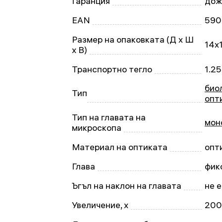
Гаранция
дож
EAN
590
Размер на опаковката (Д x Ш
14x
x В)
Транспортно тегло
1.25
био
Тип
опт
Тип на главата на
мон
микроскопа
Материал на оптиката
опт
Глава
фик
Ъгъл на наклон на главата
не е
Увеличение, x
200