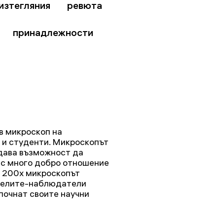
изтегляния
ревюта
принадлежности
в микроскоп на
 и студенти. Микроскопът
 дава възможност да
 с много добро отношение
т 200х микроскопът
телите-наблюдатели
апочнат своите научни