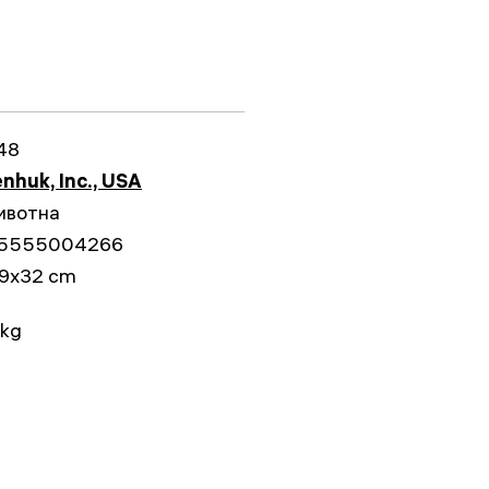
48
nhuk, Inc., USA
ивотна
5555004266
19x32 cm
 kg