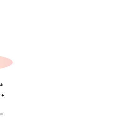
ка
 +
се