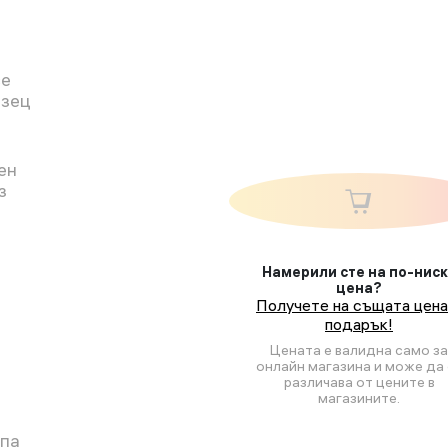
се
азец
ен
з
-
Намерили сте на по-нис
цена?
Получете на същата цена
подарък!
Цената е валидна само за
онлайн магазина и може да 
различава от цените в
магазините.
опа