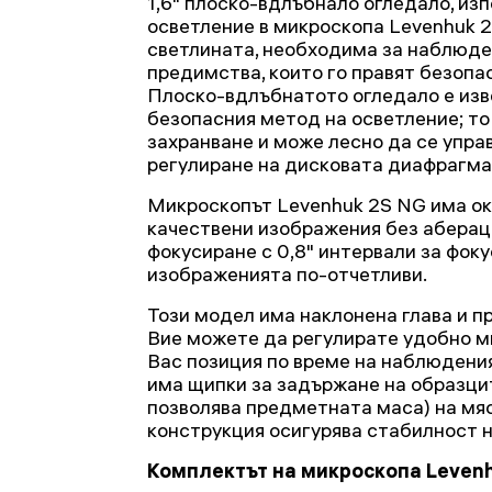
1,6" плоско-вдлъбнало огледало, изп
осветление в микроскопа Levenhuk 2
светлината, необходима за наблюден
предимства, които го правят безопас
Плоско-вдлъбнатото огледало е изв
безопасния метод на осветление; то
захранване и може лесно да се упра
регулиране на дисковата диафрагма
Микроскопът Levenhuk 2S NG има оку
качествени изображения без аберац
фокусиране с 0,8" интервали за фоку
изображенията по-отчетливи.
Този модел има наклонена глава и п
Вие можете да регулирате удобно м
Вас позиция по време на наблюдени
има щипки за задържане на образцит
позволява предметната маса) на мя
конструкция осигурява стабилност н
Комплектът на микроскопа Levenh