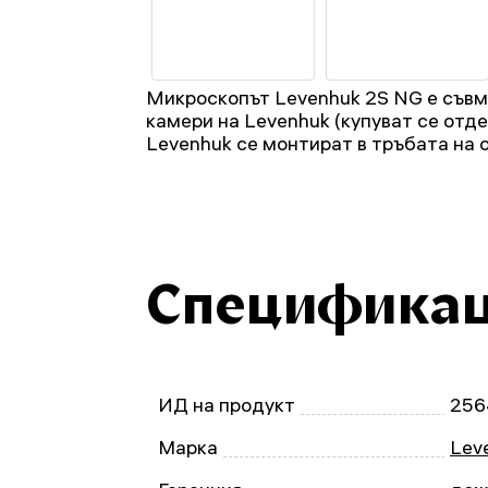
Микроскопът Levenhuk 2S NG е съв
камери на Levenhuk (купуват се отде
Levenhuk се монтират в тръбата на 
Специфика
ИД на продукт
256
Марка
Leve