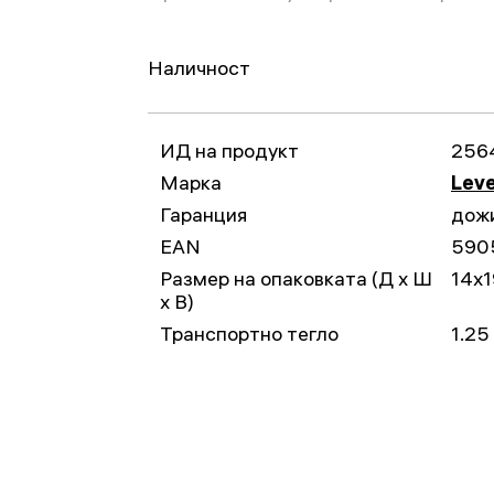
Наличност
ИД на продукт
256
Марка
Leve
Гаранция
дож
EAN
590
Размер на опаковката (Д x Ш
14x
x В)
Транспортно тегло
1.25