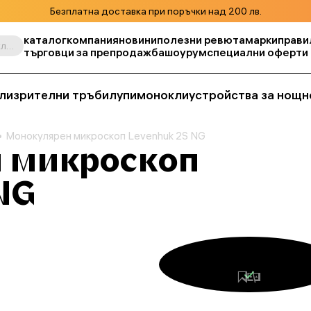
Безплатна доставка при поръчки над 200 лв.
каталог
компания
новини
полезни ревюта
марки
прави
Търсене по продукт, складова единица, категория и т.н.
търговци за препродажба
шоурум
специални оферти
ли
зрителни тръби
лупи
монокли
устройства за нощн
Монокулярен микроскоп Levenhuk 2S NG
 микроскоп
NG