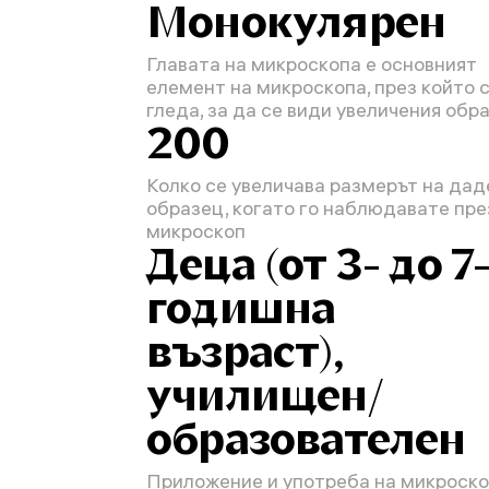
Монокулярен
Главата на микроскопа е основният
елемент на микроскопа, през който 
гледа, за да се види увеличения обр
200
Колко се увеличава размерът на дад
образец, когато го наблюдавате пре
микроскоп
Деца (от 3- до 7
годишна
възраст),
училищен/
образователен
Приложение и употреба на микроск