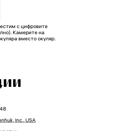
местим с цифровите
лно). Камерите на
окуляра вместо окуляр.
ции
48
nhuk, Inc., USA