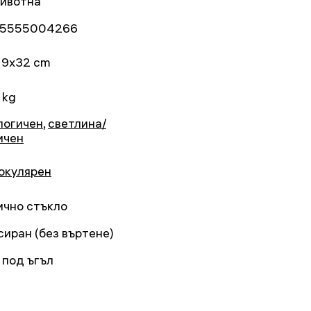
ивотна
5555004266
19x32 cm
 kg
логичен
,
светлина/
ичен
окулярен
ично стъкло
сиран (без въртене)
 под ъгъл