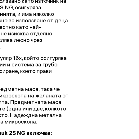
олзвано като източник на
S NG, осигурява
ията, и има няколко
но за използване от деца.
естно като най-
 не изисква отделно
влява лесно чрез
.
ляр 16x, който осигурява
ии и система за грубо
сиране, което прави
редметна маса, така че
икроскопа на желаната от
ята. Предметната маса
е (една или две, колкото
сто. Надеждна метална
а микроскопа.
uk 2S NG включва: