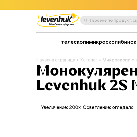
телескопи
микроскопи
бинок
Начална страница
Каталог
Микроскопи
Монокулярен
Levenhuk 2S 
Увеличение: 200x. Осветление: огледало