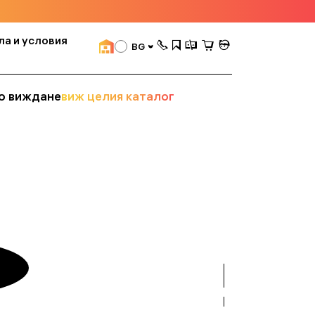
ла и условия
BG
о виждане
виж целия каталог
вижте
всички