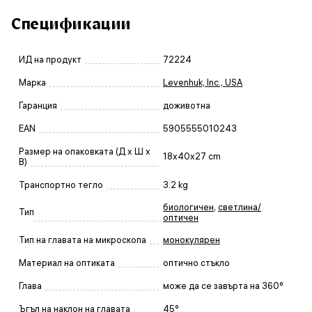
Спецификации
ИД на продукт
72224
Марка
Levenhuk, Inc., USA
Гаранция
доживотна
EAN
5905555010243
Размер на опаковката (Д x Ш x
18x40x27 cm
В)
Транспортно тегло
3.2 kg
биологичен
,
светлина/
Тип
оптичен
Тип на главата на микроскопа
монокулярен
Материал на оптиката
оптично стъкло
Глава
може да се завърта на 360°
Ъгъл на наклон на главата
45°