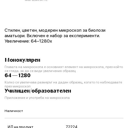
Стилен, цветен, модерен микроскоп за биолози
аматьори. Включен е набор за експерименти.
Увеличение: 64–1280x
Монокулярен
Главата на микроскопа е основният елемент на микроскопа, през който
се гледа, за да се види увеличения образец
64 — 1280
Колко се увеличава размерът на даден образец, когато го наблюдавате
през микроскоп
Училищен/образователен
Приложение и употреба на микроскопа
Наличност
ИД на продукт
72224