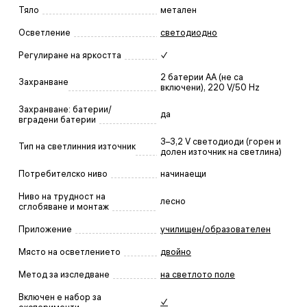
Тяло
метален
Осветление
светодиодно
Регулиране на яркостта
✓
2 батерии АА (не са
Захранване
включени), 220 V/50 Hz
Захранване: батерии/
да
вградени батерии
3–3,2 V светодиоди (горен и
Тип на светлинния източник
долен източник на светлина)
Потребителско ниво
начинаещи
Ниво на трудност на
лесно
сглобяване и монтаж
Приложение
училищен/образователен
Място на осветлението
двойно
Метод за изследване
на светлото поле
Включен е набор за
✓