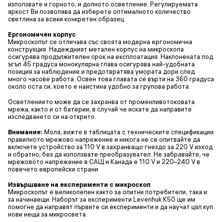
използвате и горното, и долното осветление. Регулируемата
яркост Ви позволява да изберете оптималното количество
светлина за всеки конкретен образец.
Ергономичен корпус
Микроскопът се отличава със своята модерна ергономична
конструкция. Надеждният метален корпус на микроскопа
осигурява продължителен срок на експлоатация. Наклонената под
ъгъл 45 градуса монокулярна глава осигурява най-удобната
позиция за наблюдение и предотвратява умората дори след
много часове работа. Освен това главата се върти на 360 градуса
около оста си, което е наистина удобно за групова работа.
Осветлението може да се захранва от променливотоковата
мрежа, както и от батерии, в случай че искате да направите
изследването си на открито.
Внимание:
Моля, вижте в таблицата с техническите спецификации
правилното мрежово напрежение и никога не се опитвайте да
включите устройство за 110 V в захранващо гнездо за 220 V изход
и обратно, без да използвате преобразувател. Не забравяйте, че
мрежовото напрежение в САЩ и Канада е 110 V и 220–240 V в
повечето европейски страни.
Извършване на експерименти с микроскоп
Микроскопът е великолепен както за опитни потребители, така и
за начинаещи. Наборът за експерименти Levenhuk K50 ще им
помогне да направят първите си експерименти и да научат цял куп
нови неща за микросвета.