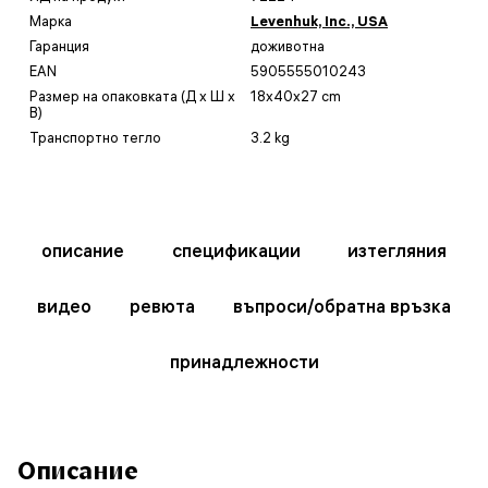
Марка
Levenhuk, Inc., USA
Гаранция
доживотна
EAN
5905555010243
Размер на опаковката (Д x Ш x
18x40x27 cm
В)
Транспортно тегло
3.2 kg
описание
спецификации
изтегляния
видео
ревюта
въпроси/обратна връзка
принадлежности
Описание