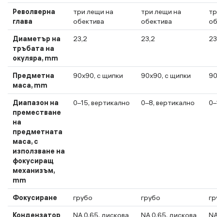
Револверна
три лещи на
три лещи на
тр
глава
обектива
обектива
об
Диаметър на
23,2
23,2
23
тръбата на
окуляра, mm
Предметна
90x90, с щипки
90x90, с щипки
90
маса, mm
Диапазон на
0–15, вертикално
0–8, вертикално
0–
преместване
на
предметната
маса, с
използване на
фокусиращ
механизъм,
mm
Фокусиране
грубо
грубо
гр
Кондензатор
NA 0,65, дискова
NA 0,65, дискова
NA