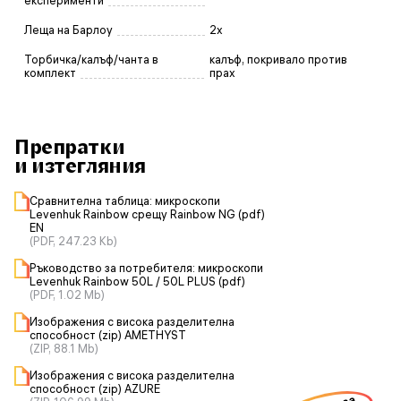
експерименти
Леща на Барлоу
2x
Торбичка/калъф/чанта в
калъф, покривало против
комплект
прах
Препратки
и изтегляния
Сравнителна таблица: микроскопи
Levenhuk Rainbow срещу Rainbow NG (pdf)
EN
(PDF, 247.23 Kb)
Ръководство за потребителя: микроскопи
Levenhuk Rainbow 50L / 50L PLUS (pdf)
(PDF, 1.02 Mb)
Изображения с висока разделителна
способност (zip) AMETHYST
(ZIP, 88.1 Mb)
Изображения с висока разделителна
способност (zip) AZURE