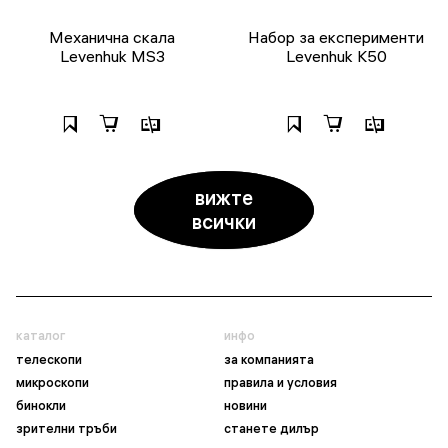
Механична скала
Набор за експерименти
Levenhuk MS3
Levenhuk K50
вижте
всички
каталог
инфо
телескопи
за компанията
микроскопи
правила и условия
бинокли
новини
зрителни тръби
станете дилър