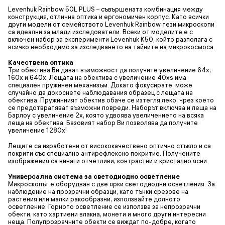
Levenhuk Rainbow 50L PLUS – съвършената комбинация между
конструкция, отлична оптика и ергономичен корпус. Като всички
други модели от семейството Levenhuk Rainbow тези микроскопи
са идеални за млади изследователи. Всеки от моделите е с
включен набор за експерименти Levenhuk K50, който разполага с
всичко необходимо за изследването на тайните на микрокосмоса.
Качествена оптика
Три обектива Ви дават възможност да получите увеличение 64x,
160x и 640x. Лещата на обектива с увеличение 40xs има
специален пружинен механизъм. Докато фокусирате, може
случайно да докоснете наблюдавания образец с лещата на
обектива. Пружинният обектив обаче се изтегля леко, чрез което
се предотвратяват възможни повреди. Наборът включва и леща на
Барлоу с увеличение 2х, която удвоява увеличението на всяка
леща на обектива. Базовият набор Ви позволява да получите
увеличение 1280х!
Лещите са изработени от висококачествено оптично стъкло и са
покрити със специално антирефлексно покритие. Получените
изображения са винаги отчетливи, контрастни и кристално ясни.
Универсална система за светодиодно осветление
Микроскопът е оборудван с две ярки светодиодни осветления. За
наблюдение на прозрачни образци, като тънки срезове на
растения или малки ракообразни, използвайте долното
осветление. Горното осветление се използва за непрозрачни
обекти, като хартиени влакна, монети и много други интересни
неща. Полупрозрачните обекти се виждат по-добре, когато