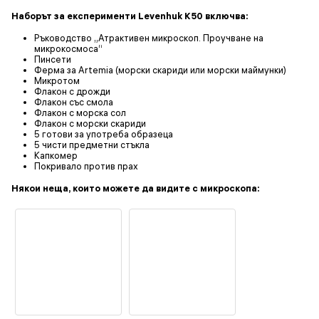
Наборът за експерименти Levenhuk K50 включва:
Ръководство „Атрактивен микроскоп. Проучване на
микрокосмоса“
Пинсети
Ферма за Artemia (морски скариди или морски маймунки)
Микротом
Флакон с дрожди
Флакон със смола
Флакон с морска сол
Флакон с морски скариди
5 готови за употреба образеца
5 чисти предметни стъкла
Капкомер
Покривало против прах
Някои неща, които можете да видите с микроскопа: