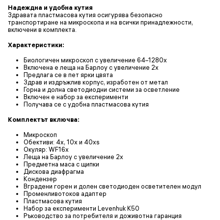
Надеждна и удобна кутия
Здравата пластмасова кутия осигурява безопасно
транспортиране на микроскопа и на всички принадлежности,
включени в комплекта.
Характеристики:
Биологичен микроскоп с увеличение 64–1280x
Включена е леща на Барлоу с увеличение 2х
Предлага се в пет ярки цвята
Здрав и издръжлив корпус, изработен от метал
Горна и долна светодиодни системи за осветление
Включен е набор за експерименти
Получава се с удобна пластмасова кутия
Комплектът включва:
Микроскоп
Обективи: 4x, 10x и 40xs
Окуляр: WF16x
Леща на Барлоу с увеличение 2x
Предметна маса с щипки
Дискова диафрагма
Кондензер
Вградени горен и долен светодиоден осветителен модул
Променливотоков адаптер
Пластмасова кутия
Набор за експерименти Levenhuk K50
Ръководство за потребителя и доживотна гаранция