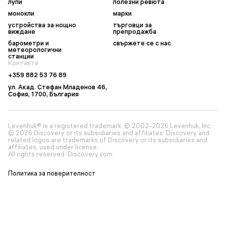
лупи
полезни ревюта
монокли
марки
устройства за нощно
търговци за
виждане
препродажба
барометри и
свържете се с нас
метеорологични
станции
Контакти
+359 882 53 76 89
ул. Акад. Стефан Младенов 46,
София, 1700, България
Levenhuk® is a registered trademark. © 2002–2026 Levenhuk, Inc.
© 2026 Discovery or its subsidiaries and affiliates. Discovery and
related logos are trademarks of Discovery or its subsidiaries and
affiliates, used under license.
All rights reserved. Discovery.com
Политика за поверителност