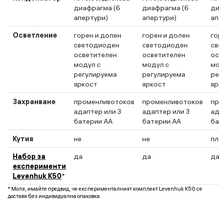
диафрагма (6
диафрагма (6
ди
апертури)
апертури)
ап
Осветление
горен и долен
горен и долен
го
светодиоден
светодиоден
св
осветителен
осветителен
ос
модул c
модул c
мо
регулируема
регулируема
ре
яркост
яркост
яр
Захранване
променливотоков
променливотоков
пр
адаптер или 3
адаптер или 3
ад
батерии АА
батерии АА
ба
Кутия
не
не
пл
Набор за
да
да
д
експерименти
Levenhuk K50
*
* Моля, имайте предвид, че експерименталният комплект Levenhuk K50 се
доставя без индивидуална опаковка.