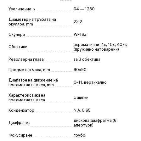
Увеличение, x
64 — 1280
Диаметър на тръбата на
23.2
окуляра, mm
Окуляри
WF16x
ахроматични: 4x, 10x, 40xs
Обективи
(пружинно натоварени)
Револверна глава
за 3 обектива
Предметна маса, mm
90x90
Диапазон на движение на
0–11, вертикално
предметната маса, mm
Характеристики на
с щипки
предметната маса
Кондензатор
N.A. 0,65
дискова диафрагма (6
Диафрагма
апертури)
Фокусиране
грубо