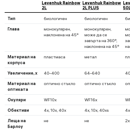
Levenhuk Rainbow
Levenhuk Rainbow
Le
2L
2L PLUS
50
Тип
биологичен
биологичен
би
Глава
монокулярен,
монокулярен,
мо
наклонена на 45°
може да се
мо
завърта на 360°,
за
наклонена на 45°
на
Материал на
пластмаса
метал
пл
корпуса
Увеличение, x
40–400
64–640
4
Материал на
оптично стъкло
оптично стъкло
оп
оптиката
Окуляри
WF10x
WF16x
W
Обективи
4х, 10х, 40х
4х, 10х, 40хs
4х
Леща на
не
не
2x
Барлоу