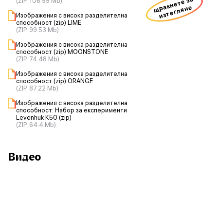
щракнете за
(ZIP, 106.99 Mb)
изтегляне
Изображения с висока разделителна
способност (zip) LIME
(ZIP, 99.53 Mb)
Изображения с висока разделителна
способност (zip) MOONSTONE
(ZIP, 74.48 Mb)
Изображения с висока разделителна
способност (zip) ORANGE
(ZIP, 87.22 Mb)
Изображения с висока разделителна
способност: Набор за експерименти
Levenhuk K50 (zip)
(ZIP, 64.4 Mb)
Видео