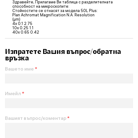
Здравейте, Прилагаме Ви таблица с разделителната
способност на микроскопите:
Стойностите се отнасят за модела 50L Plus:
Plan Achromat Magnification N.A. Resolution
(µm)
4x 0.1 2.75
10x 0.25 1.1
40x 0.65 0.42
Изпратете Вашия въпрос/обратна
връзка
Вашето име
*
Имейл
*
Вашият въпрос/коментар
*