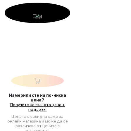
Намерили сте на по-ниска
цена?
Получете на същата цена +
подарък!
Цената е валидна само за
онлайн магазина и може да се
различава от цените в
магазините.