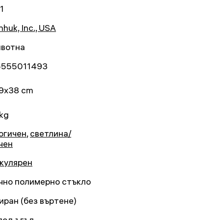
1
huk, Inc., USA
вотна
5555011493
9x38 cm
 kg
огичен
,
светлина/
чен
кулярен
чно полимерно стъкло
иран (без въртене)
 под ъгъл