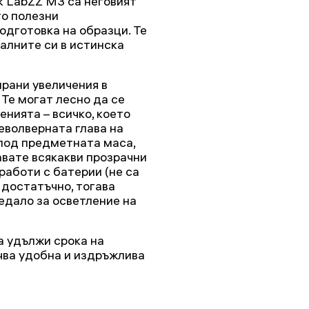
 LabZZ M3 са неговият
то полезни
одготовка на образци. Те
алните си в истинска
рани увеличения в
Те могат лесно да се
енията – всичко, което
револверната глава на
под предметната маса,
авате всякакви прозрачни
работи с батерии (не са
 достатъчно, тогава
едало за осветление на
а удължи срока на
чва удобна и издръжлива