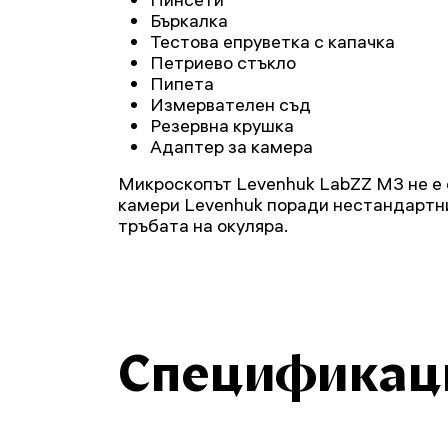
Бъркалка
Тестова епруветка с капачка
Петриево стъкло
Пипета
Измервателен съд
Резервна крушка
Адаптер за камера
Микроскопът Levenhuk LabZZ M3 не е
камери Levenhuk поради нестандартн
тръбата на окуляра.
Спецификац