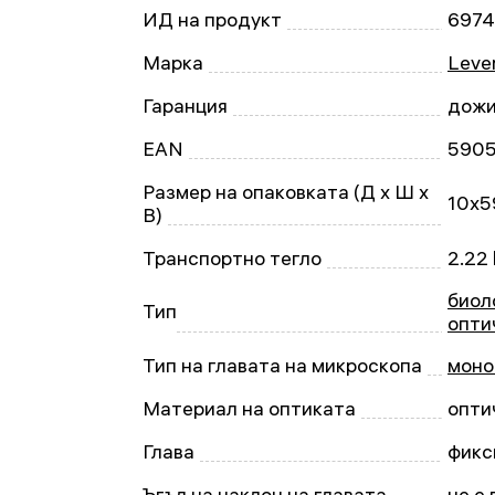
ИД на продукт
6974
Марка
Leven
Гаранция
дожи
EAN
590
Размер на опаковката (Д x Ш x
10x5
В)
Транспортно тегло
2.22
биол
Тип
опти
Тип на главата на микроскопа
моно
Материал на оптиката
опти
Глава
фикс
Ъгъл на наклон на главата
не е