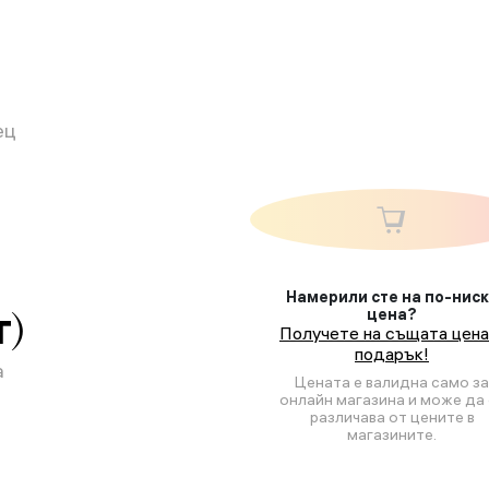
ец
н
Намерили сте на по-нис
т)
цена?
Получете на същата цена
подарък!
а
Цената е валидна само за
онлайн магазина и може да 
различава от цените в
магазините.