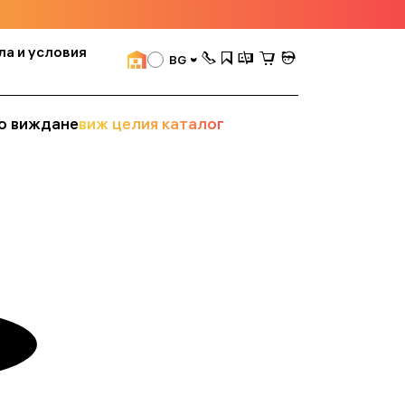
ла и условия
BG
о виждане
виж целия каталог