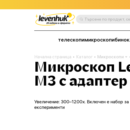
телескопи
микроскопи
бинок
Начална страница
Каталог
Микроскопи
Микроскоп L
M3 с адаптер
Увеличение: 300–1200x. Включен е набор за
експерименти