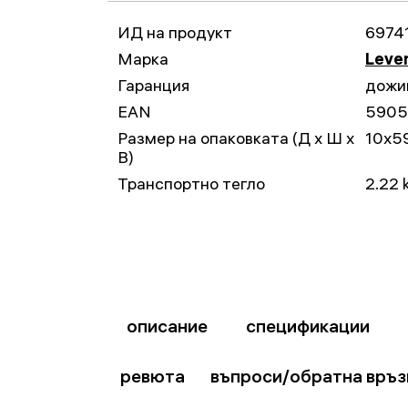
ИД на продукт
6974
Марка
Leven
Гаранция
дожи
EAN
5905
Размер на опаковката (Д x Ш x
10x5
В)
Транспортно тегло
2.22 
описание
спецификации
ревюта
въпроси/обратна връз