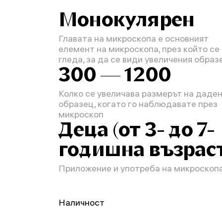
Монокулярен
Главата на микроскопа е основният
елемент на микроскопа, през който се
гледа, за да се види увеличения образ
300 — 1200
Колко се увеличава размерът на даде
образец, когато го наблюдавате през
микроскоп
Деца (от 3- до 7-
годишна възрас
Приложение и употреба на микроскоп
Наличност