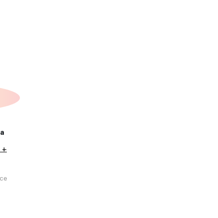
ка
 +
се