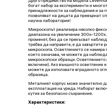
Друго предимство на модела Levenhuk
богат набор за експерименти и много
принадлежности за наблюдения и за п
позволяват на децата да превърнат сп
научна лаборатория!
Микроскопът реализира няколко фикси
диапазона на увеличение 300x–1200x. 
променят, без да се прекъсват наблюд
трябва да направите, е да завъртите 
микроскопа. Осветлението се намира 
което означава, че можете да наблюд
микроскопски образци. Осветлението 
включени). Ако външното осветление е
можете да използвате вграденото огл
образеца.
Металният корпус може значително д
експлоатация на уреда. Наборът вклю
кутия за безопасно съхранение.
Характеристики: