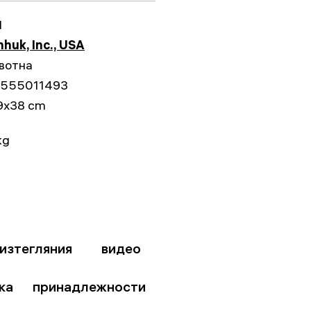
1
huk, Inc., USA
вотна
555011493
9x38 cm
kg
изтегляния
видео
ка
принадлежности