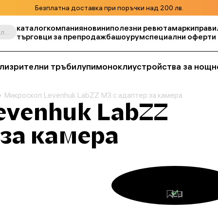
Безплатна доставка при поръчки над 200 лв.
каталог
компания
новини
полезни ревюта
марки
прави
Търсене по продукт, складова единица, категория и т.н.
търговци за препродажба
шоурум
специални оферти
ли
зрителни тръби
лупи
монокли
устройства за нощн
Микроскоп Levenhuk LabZZ M3 с адаптер за камера
evenhuk LabZZ
 за камера