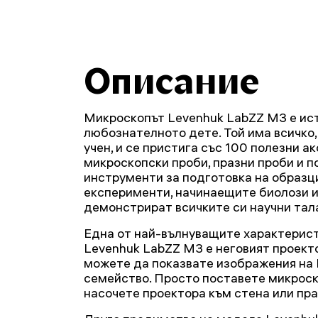
Описание
Микроскопът Levenhuk LabZZ M3 е ист
любознателното дете. Той има всичко,
учен, и се пристига със 100 полезни а
микроскопски проби, празни проби и п
инструменти за подготовка на образц
експерименти, начинаещите биолози и
демонстрират всичките си научни тал
Една от най-вълнуващите характерис
Levenhuk LabZZ M3 е неговият проекто
можете да показвате изображения на 
семейство. Просто поставете микроск
насочете проектора към стена или пра