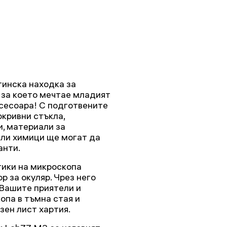
инска находка за
 за което мечтае младият
ксесоара! С подготвените
окривни стъкла,
и, материали за
ли химици ще могат да
анти.
тики на микроскопа
р за окуляр. Чрез него
Вашите приятели и
опа в тъмна стая и
зен лист хартия.