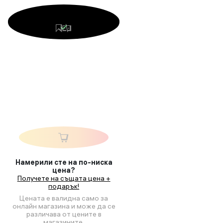
Намерили сте на по-ниска
цена?
Получете на същата цена +
подарък!
Цената е валидна само за
онлайн магазина и може да се
различава от цените в
магазините.