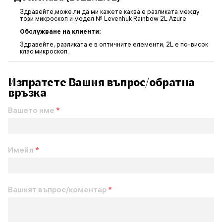
Здравейте,може ли да ми кажете каква е разликата между
този микроскоп и модел № Levenhuk Rainbow 2L Azure
Обслужване на клиенти:
Здравейте, разликата е в оптичните елементи, 2L е по-висок
клас микроскоп.
Изпратете Вашия въпрос/обратна
връзка
Вашето име
*
Имейл
*
Вашият въпрос/коментар
*