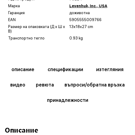
Марка
Levenhuk, Inc., USA
Гаранция
доживотна
EAN
5905555009766
Размер на опаковката (Д x Ш x
13x18x27 cm
В)
Транспортно тегло
0.93 kg
описание
спецификации
изтегляния
видео
ревюта
въпроси/обратна връзка
принадлежности
Описание