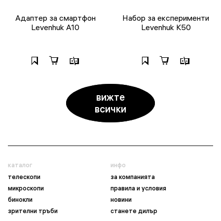
Адаптер за смартфон
Набор за експерименти
Levenhuk A10
Levenhuk K50
вижте
всички
каталог
инфо
телескопи
за компанията
микроскопи
правила и условия
бинокли
новини
зрителни тръби
станете дилър