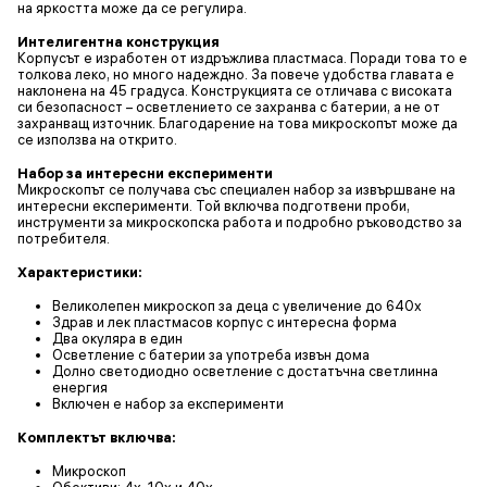
на яркостта може да се регулира.
Интелигентна конструкция
Корпусът е изработен от издръжлива пластмаса. Поради това то е
толкова леко, но много надеждно. За повече удобства главата е
наклонена на 45 градуса. Конструкцията се отличава с високата
си безопасност – осветлението се захранва с батерии, а не от
захранващ източник. Благодарение на това микроскопът може да
се използва на открито.
Набор за интересни експерименти
Микроскопът се получава със специален набор за извършване на
интересни експерименти. Той включва подготвени проби,
инструменти за микроскопска работа и подробно ръководство за
потребителя.
Характеристики:
Великолепен микроскоп за деца с увеличение до 640х
Здрав и лек пластмасов корпус с интересна форма
Два окуляра в един
Осветление с батерии за употреба извън дома
Долно светодиодно осветление с достатъчна светлинна
енергия
Включен е набор за експерименти
Комплектът включва:
Микроскоп
Обективи: 4x, 10x и 40x