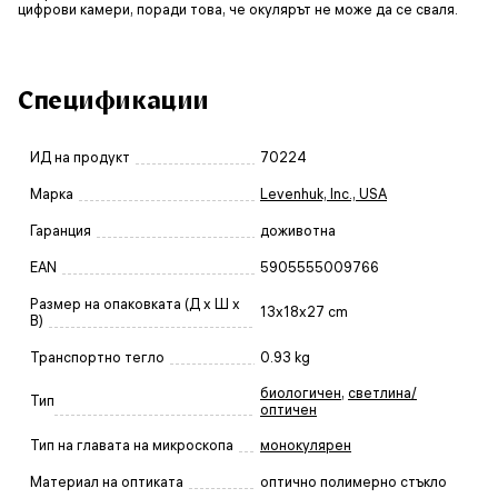
цифрови камери, поради това, че окулярът не може да се сваля.
Спецификации
ИД на продукт
70224
Марка
Levenhuk, Inc., USA
Гаранция
доживотна
EAN
5905555009766
Размер на опаковката (Д x Ш x
13x18x27 cm
В)
Транспортно тегло
0.93 kg
биологичен
,
светлина/
Тип
оптичен
Тип на главата на микроскопа
монокулярен
Материал на оптиката
оптично полимерно стъкло