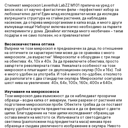
Стилният микроскоп Levenhuk LabZZ M101 прилича на уред от
висок клас от научно-фантастичен филм – перфектният избор за
любознателно дете! Един млад изследовател може да изследва
вътрешната структура на стайни растения, да наблюдава
насекоми, да открива микроорганизми в капка вода, и много други
вълнуващи неща! Наборът включва всичко необходимо за първите
експерименти у дома. Дизайнът изглежда много необичаен – такъв
подарък е не само полезен, но и привлекателен!
Висококачествена оптика
Въпреки че този микроскоп е предназначен за деца, по отношение
на оптичните си характеристики може да се сравнява с много
микроскопи „за възрастни“. Микроскопът е оборудван с три лещи
на обектива: 4x, 10x и 40x. За да превключите обектива, просто
завъртете револверната глава. Уникалната особеност на този
микроскоп е плъзгащият се двупозиционен окуляр (10x и 16x). Той
е много удобен за употреба. И той е много по-удобен, отколкото
да разполагате с два стандартни окуляра. Микроскопът осигурява
шест нива на увеличение: 40x, 64x, 100x, 160x, 400x и 640x.
Изучаване на микрокосмоса
Този микроскоп дава възможност да се наблюдават прозрачни
образци – водна капка от аквариум, тънки разрези от растения или
подготвени микроскопски проби. Обектите трябва да се поставят
върху удобната кръгла предметна маса и да се фиксират с двете
щипки. Благодарение на тези щипки изследваният образец ще
остава винаги на мястото си. Излъчваната от светодиодите
светлина (разположени под предметната маса) минава през
образеца и създава увеличеното изображение в окуляра. Нивото