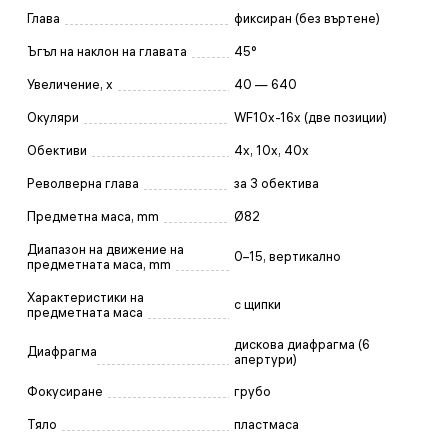
Глава
фиксиран (без въртене)
Ъгъл на наклон на главата
45°
Увеличение, x
40 — 640
Окуляри
WF10x-16x (две позиции)
Обективи
4x, 10x, 40x
Револверна глава
за 3 обектива
Предметна маса, mm
Ø82
Диапазон на движение на
0–15, вертикално
предметната маса, mm
Характеристики на
с щипки
предметната маса
дискова диафрагма (6
Диафрагма
апертури)
Фокусиране
грубо
Тяло
пластмаса