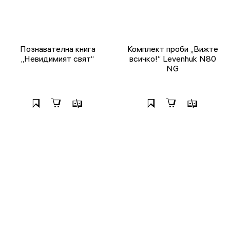
Познавателна книга
Комплект проби „Вижте
„Невидимият свят“
всичко!“ Levenhuk N80
NG