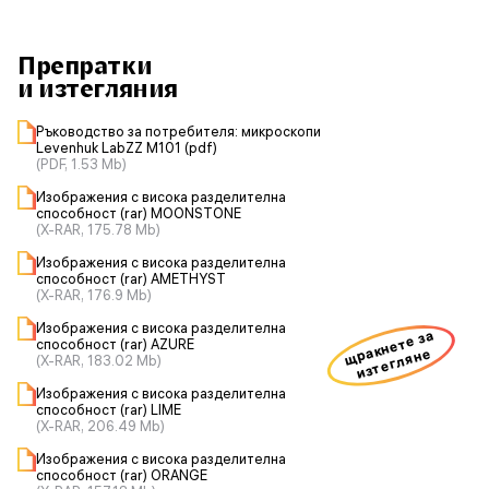
Препратки
и изтегляния
Ръководство за потребителя: микроскопи
Levenhuk LabZZ M101 (pdf)
(PDF, 1.53 Mb)
Изображения с висока разделителна
способност (rar) MOONSTONE
(X-RAR, 175.78 Mb)
Изображения с висока разделителна
способност (rar) AMETHYST
(X-RAR, 176.9 Mb)
Изображения с висока разделителна
щракнете за
способност (rar) AZURE
изтегляне
(X-RAR, 183.02 Mb)
Изображения с висока разделителна
способност (rar) LIME
(X-RAR, 206.49 Mb)
Изображения с висока разделителна
способност (rar) ORANGE