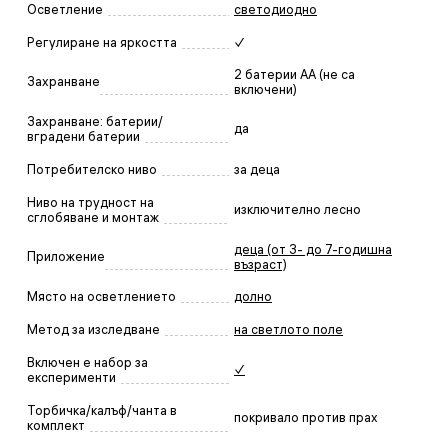
Осветление
светодиодно
Регулиране на яркостта
✓
2 батерии АА (не са
Захранване
включени)
Захранване: батерии/
да
вградени батерии
Потребителско ниво
за деца
Ниво на трудност на
изключително лесно
сглобяване и монтаж
деца (от 3- до 7-годишна
Приложение
възраст)
Място на осветлението
долно
Метод за изследване
на светлото поле
Включен е набор за
✓
експерименти
Торбичка/калъф/чанта в
покривало против прах
комплект