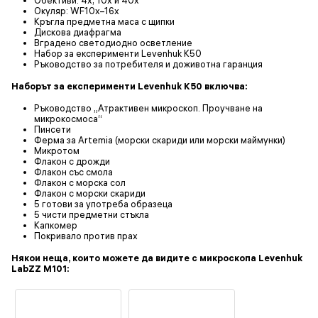
Окуляр: WF10x–16x
Кръгла предметна маса с щипки
Дискова диафрагма
Вградено светодиодно осветление
Набор за експерименти Levenhuk K50
Ръководство за потребителя и доживотна гаранция
Наборът за експерименти Levenhuk K50 включва:
Ръководство „Атрактивен микроскоп. Проучване на
микрокосмоса“
Пинсети
Ферма за Artemia (морски скариди или морски маймунки)
Микротом
Флакон с дрожди
Флакон със смола
Флакон с морска сол
Флакон с морски скариди
5 готови за употреба образеца
5 чисти предметни стъкла
Капкомер
Покривало против прах
Някои неща, които можете да видите с микроскопа Levenhuk
LabZZ M101: