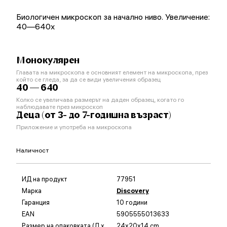
Биологичен микроскоп за начално ниво. Увеличение:
40—640x
Монокулярен
Главата на микроскопа е основният елемент на микроскопа, през
който се гледа, за да се види увеличения образец
40 — 640
Колко се увеличава размерът на даден образец, когато го
наблюдавате през микроскоп
Деца (от 3- до 7-годишна възраст)
Приложение и употреба на микроскопа
Наличност
ИД на продукт
77951
Марка
Discovery
Гаранция
10 години
EAN
5905555013633
Размер на опаковката (Д x
24x20x14 cm