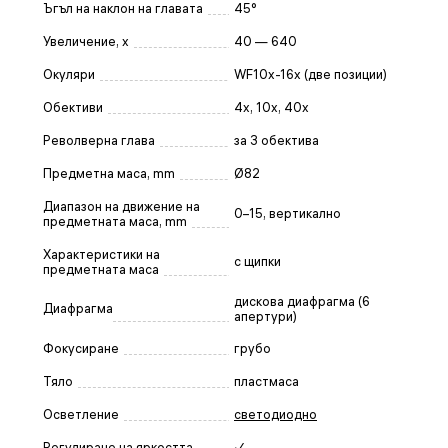
Ъгъл на наклон на главата
45°
Увеличение, x
40 — 640
Окуляри
WF10x-16x (две позиции)
Обективи
4x, 10x, 40x
Револверна глава
за 3 обектива
Предметна маса, mm
Ø82
Диапазон на движение на
0–15, вертикално
предметната маса, mm
Характеристики на
с щипки
предметната маса
дискова диафрагма (6
Диафрагма
апертури)
Фокусиране
грубо
Тяло
пластмаса
Осветление
светодиодно
Регулиране на яркостта
✓