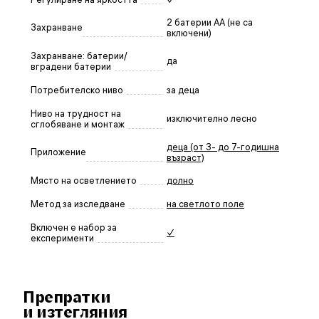
2 батерии АА (не са
Захранване
включени)
Захранване: батерии/
да
вградени батерии
Потребителско ниво
за деца
Ниво на трудност на
изключително лесно
сглобяване и монтаж
деца (от 3- до 7-годишна
Приложение
възраст)
Място на осветлението
долно
Метод за изследване
на светлото поле
Включен е набор за
✓
експерименти
Препратки
и изтегляния