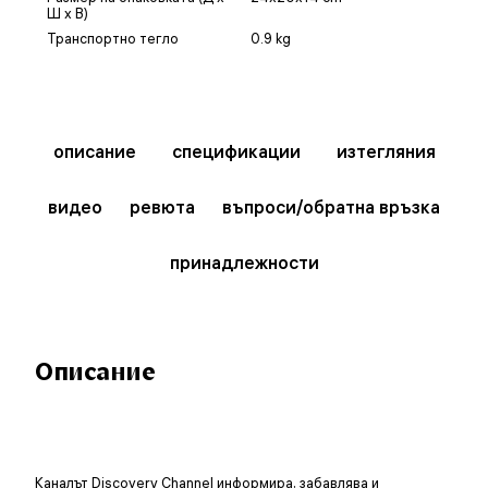
Ш x В)
Транспортно тегло
0.9 kg
описание
спецификации
изтегляния
видео
ревюта
въпроси/обратна връзка
принадлежности
Описание
Каналът
Discovery Channel
информира, забавлява и