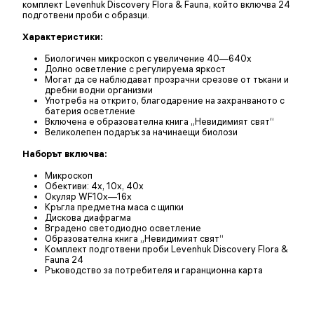
комплект Levenhuk Discovery Flora & Fauna, който включва 24
подготвени проби с образци.
Характеристики:
Биологичен микроскоп с увеличение 40—640x
Долно осветление с регулируема яркост
Могат да се наблюдават прозрачни срезове от тъкани и
дребни водни организми
Употреба на открито, благодарение на захранваното с
батерия осветление
Включена е образователна книга „Невидимият свят“
Великолепен подарък за начинаещи биолози
Наборът включва:
Микроскоп
Обективи: 4x, 10x, 40x
Окуляр WF10x—16x
Кръгла предметна маса с щипки
Дискова диафрагма
Вградено светодиодно осветление
Образователна книга „Невидимият свят“
Комплект подготвени проби Levenhuk Discovery Flora &
Fauna 24
Ръководство за потребителя и гаранционна карта