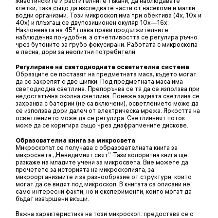
животинските и растителните тъкани, да наблюдавате
клетки, така също да изследвате части от насекоми и малки
водни организми. Този микроскоп има три обектива (4x, 10x и
40x) и плъзгащ се двупозиционен окуляр 10x—16x.
Наклонената на 45° глава прави продължителните
наблюдения по-удобни, а отчетливостта се регулира ръчно
чрез бутоните за грубо фокусирани. Работата с микроскопа
е лесна, дори за неопитни потребители.
Регулиране на светодиодната осветителна система
Образците се поставят на предметната маса, където могат
да се закрепят с две щипки. Под предметната маса има
светодиодна светлина. Препоръчва се тя да се използва при
недостатъчна околна светлина. Понеже задната светлина се
захранва с батерии (не са включени), осветлението може да
се използва дори далеч от електрическа мрежа. Яркостта на
осветлението може да се регулира. Светлинният поток
може да се коригира също чрез диафрагмените дискове.
Образователна книга за микросвета
Микроскопът се получава с образователната книга за
микросвета „Невидимият свят“. Тази колоритна книга ще
разкаже на младите учени за микросвета. Вие можете да
прочетете за историята на микроскопията, за
микроорганизмите и за разнообразие от структури, които
могат да се видят под микроскоп. В книгата са описани не
само интересни факти, но и експерименти, които могат да
бъдат извършени вкъщи.
Важна характеристика на този микроскоп: предоставя се с