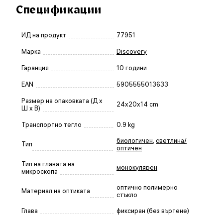
Спецификации
ИД на продукт
77951
Марка
Discovery
Гаранция
10 години
EAN
5905555013633
Размер на опаковката (Д x
24x20x14 cm
Ш x В)
Транспортно тегло
0.9 kg
биологичен
,
светлина/
Тип
оптичен
Тип на главата на
монокулярен
микроскопа
оптично полимерно
Материал на оптиката
стъкло
Глава
фиксиран (без въртене)