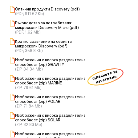
Оптични продукти Discovery (pdf)
(PDF, 911.62 Kb)
Ръководство за потребителя:
микроскопи Discovery Micro (pdf)
(PDF, 1.62 Mb)
Кратко сравнение на серията
микроскопи Discovery (pdf)
(PDF, 358.8 Kb)
Изображения с висока разделителна
способност (zip) GRAVITY
(ZIP, 84.34 Mb)
щракнете за
изтегляне
Изображения с висока разделителна
способност (zip) MARINE
(ZIP, 79.61 Mb)
Изображения с висока разделителна
способност (zip) POLAR
(ZIP, 71.84 Mb)
Изображения с висока разделителна
способност (zip) SOLAR
(ZIP, 82.83 Mb)
Изображения с висока разделителна