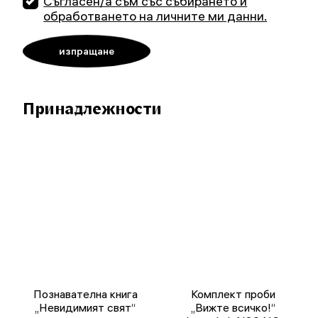
Съгласен/а съм със събирането и
обработването на личните ми данни.
Принадлежности
Познавателна книга
Комплект проби
„Невидимият свят“
„Вижте всичко!“