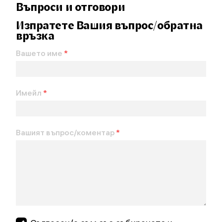
Въпроси и отговори
Изпратете Вашия въпрос/обратна
връзка
Вашето име
*
Имейл
*
Вашият въпрос/коментар
*