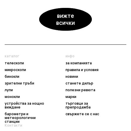
вижте
всички
каталог
инфо
телескопи
за компанията
микроскопи
правила и условия
бинокли
новини
зрителни тръби
станете дилър
лупи
полезни ревюта
монокли
марки
устройства за нощно
търговци за
виждане
препродажба
барометри и
свържете се с нас
метеорологични
станции
Контакти