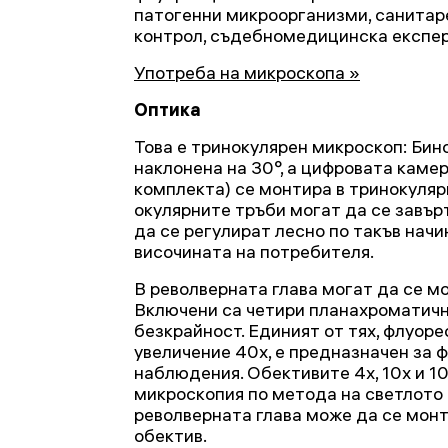
патогенни микроорганизми, санитар
контрол, съдебномедицинска експер
Употреба на микроскопа »
Оптика
Това е тринокулярен микроскоп: Бин
наклонена на 30°, а цифровата камер
комплекта) се монтира в тринокуля
окулярните тръби могат да се завър
да се регулират лесно по такъв начин
височината на потребителя.
В револверната глава могат да се м
Включени са четири планахроматичн
безкрайност. Единият от тях, флуор
увеличение 40х, е предназначен за 
наблюдения. Обективите 4x, 10x и 10
микроскопия по метода на светлото 
револверната глава може да се мон
обектив.