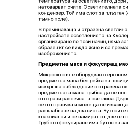
температура на осветлението, дори
натоварват очите. Осветителната с
кондензер. Той има слот за плъзгач 
тъмно поле).
В преминаваща и отразена светлина
настройвате осветлението на Кьолер
организирано по този начин, няма з
образецът се вижда ясно и са прем
изображението.
Предметна маса и фокусиращ ме
Микроскопът е оборудван с ергоном
предметна маса без рейка за позици
извършва наблюдение с отразена св
предметната маса трябва да се пост
отстрани разсеяната светлина. Дър
се отстранява и може да се изважда,
разхлабване на два винта. Бутоните
коаксиални и се намират от двете с
Грубото фокусиране има бутон за за