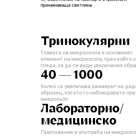
преминаваща светлина
Тринокулярни
Главата на микроскопа е основният
елемент на микроскопа, през който 
гледа, за да се види увеличения обр
40 — 1000
Колко се увеличава размерът на дад
образец, когато го наблюдавате пре
микроскоп
Лабораторно/
медицинско
Приложение и употреба на микроск