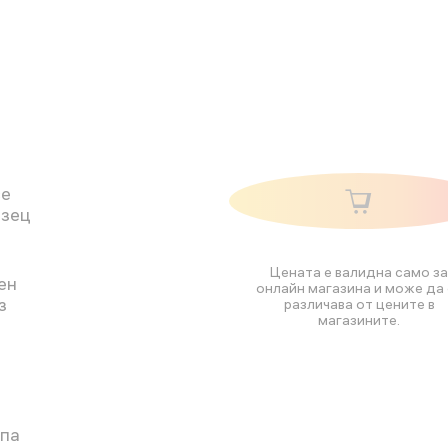
се
азец
Цената е валидна само за
ен
онлайн магазина и може да 
з
различава от цените в
магазините.
опа