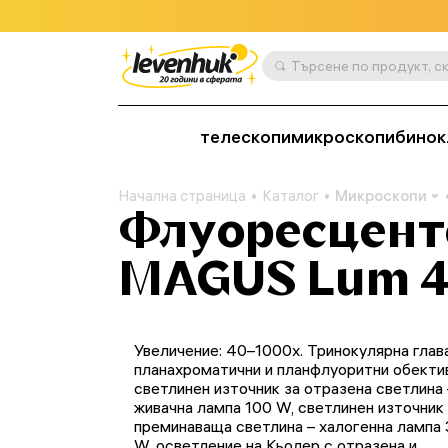
телескопи
микроскопи
бинок
Начална страница
Каталог
Микроскопи
Флуоресцент
MAGUS Lum 
Увеличение: 40–1000x. Тринокулярна глава
планахроматични и планфлуоритни обектив
светлинен източник за отразена светлина 
живачна лампа 100 W, светлинен източник
преминаваща светлина – халогенна лампа 
W, осветление на Кьолер с отразена и