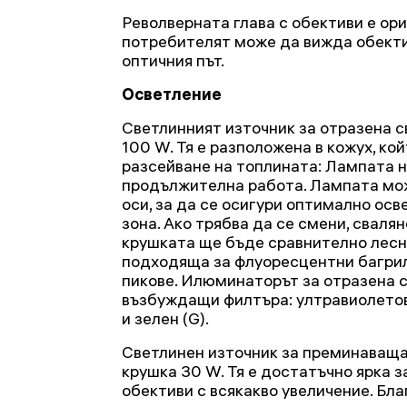
Револверната глава с обективи е ор
потребителят може да вижда обекти
оптичния път.
Осветление
Светлинният източник за отразена с
100 W. Тя е разположена в кожух, ко
разсейване на топлината: Лампата н
продължителна работа. Лампата мож
оси, за да се осигури оптимално ос
зона. Ако трябва да се смени, сваля
крушката ще бъде сравнително лесн
подходяща за флуоресцентни багрил
пикове. Илюминаторът за отразена 
възбуждащи филтъра: ултравиолетов (
и зелен (G).
Светлинен източник за преминаваща
крушка 30 W. Тя е достатъчно ярка з
обективи с всякакво увеличение. Бл