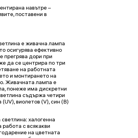
иентирана навътре –
вите, поставени в
ветлина е живачна лампа
йто осигурява ефективно
е прегрява дори при
е да се центрира по три
ветяване на работната
нето и монтирането на
о. Живачната лампа е
а, понеже има дискретни
светлина съдържа четири
UV), виолетов (V), син (B)
 светлина: халогенна
а работа с всякакви
агодарение на цветната