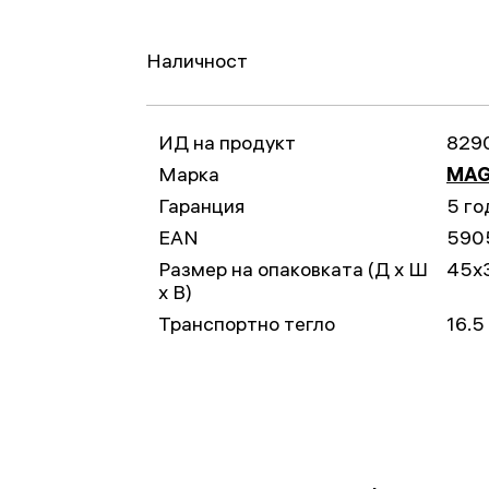
Наличност
ИД на продукт
829
Марка
MAG
Гаранция
5 го
EAN
590
Размер на опаковката (Д x Ш
45x
x В)
Транспортно тегло
16.5