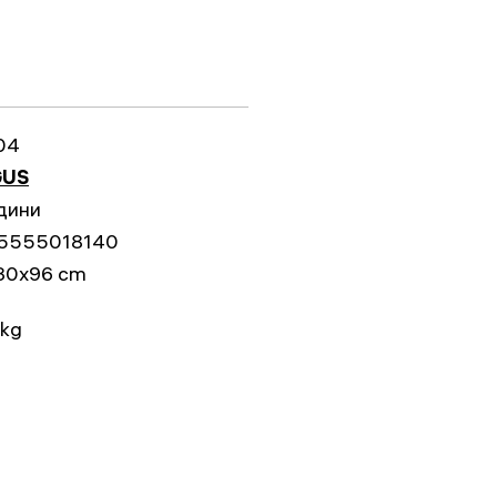
04
US
дини
5555018140
30x96 cm
 kg