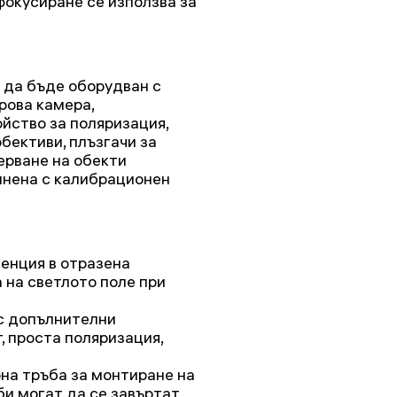
фокусиране се използва за
да бъде оборудван с
рова камера,
йство за поляризация,
обективи, плъзгачи за
ерване на обекти
лнена с калибрационен
енция в отразена
 на светлото поле при
с допълнителни
, проста поляризация,
рна тръба за монтиране на
би могат да се завъртат