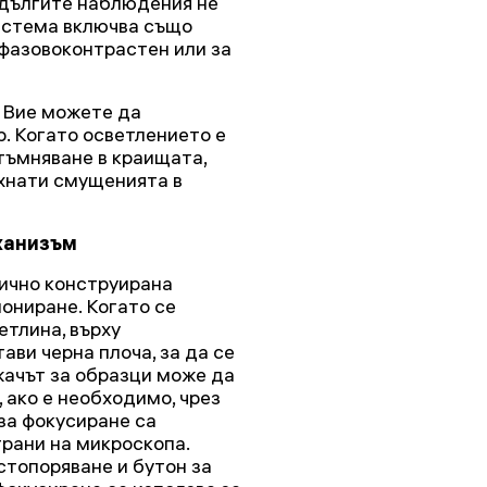
 дългите наблюдения не
истема включва също
(фазовоконтрастен или за
 Вие можете да
. Когато осветлението е
атъмняване в краищата,
ахнати смущенията в
ханизъм
ично конструирана
ониране. Когато се
етлина, върху
ави черна плоча, за да се
жачът за образци може да
 ако е необходимо, чрез
 за фокусиране са
трани на микроскопа.
стопоряване и бутон за