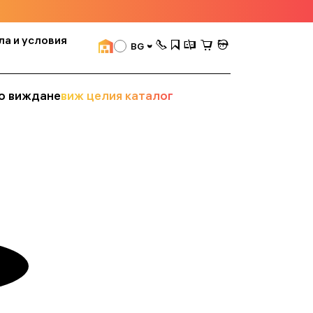
ла и условия
BG
о виждане
виж целия каталог