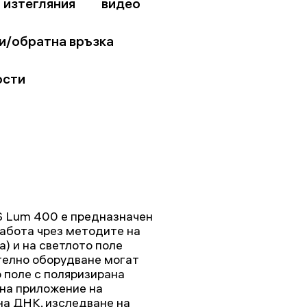
изтегляния
видео
и/обратна връзка
ости
 Lum 400 е предназначен
работа чрез методите на
) и на светлото поле
телно оборудване могат
 поле с поляризирана
 на приложение на
на ДНК, изследване на