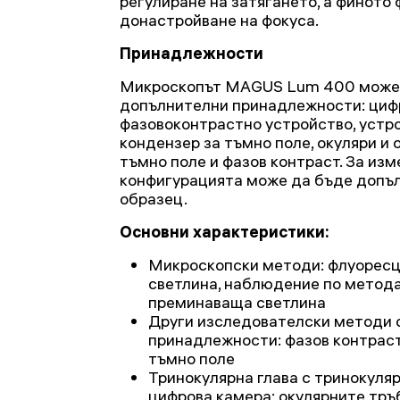
регулиране на затягането, а финото 
донастройване на фокуса.
Принадлежности
Микроскопът MAGUS Lum 400 може 
допълнителни принадлежности: циф
фазовоконтрастно устройство, устро
кондензер за тъмно поле, окуляри и 
тъмно поле и фазов контраст. За изм
конфигурацията може да бъде допъ
образец.
Основни характеристики:
Микроскопски методи: флуоресц
светлина, наблюдение по метода
преминаваща светлина
Други изследователски методи 
принадлежности: фазов контраст
тъмно поле
Тринокулярна глава с тринокуля
цифрова камера; окулярните тръ