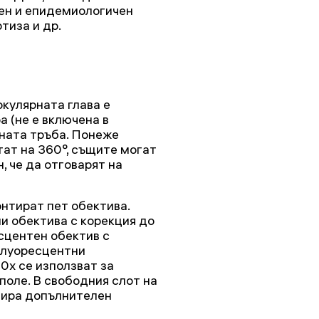
ен и епидемиологичен
тиза и др.
окулярната глава е
а (не е включена в
рната тръба. Понеже
тат на 360°, същите могат
, че да отговарят на
онтират пет обектива.
и обектива с корекция до
есцентен обектив с
флуоресцентни
0x се използват за
поле. В свободния слот на
тира допълнителен