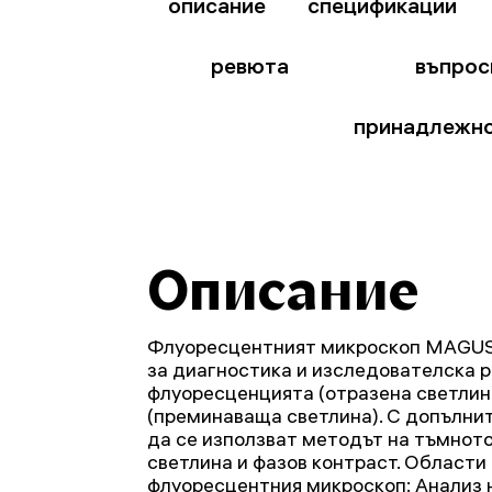
описание
спецификации
ревюта
въпрос
принадлежн
Описание
Флуоресцентният микроскоп MAGUS
за диагностика и изследователска 
флуоресценцията (отразена светлина
(преминаваща светлина). С допълни
да се използват методът на тъмното
светлина и фазов контраст. Области
флуоресцентния микроскоп: Анализ 