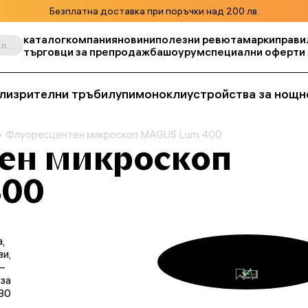
Безплатна доставка при поръчки над 200 лв.
каталог
компания
новини
полезни ревюта
марки
прави
Търсене по продукт, складова единица, категория и т.н.
търговци за препродажба
шоурум
специални оферти
ли
зрителни тръби
лупи
монокли
устройства за нощн
Флуоресцентен микроскоп MAGUS Lum 400
ен микроскоп
400
,
и,
–
 за
30