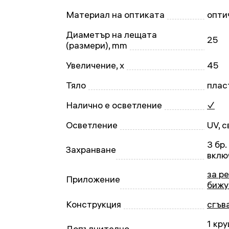
Материал на оптиката
опти
Диаметър на лещата
25
(размери), mm
Увеличение, x
45
Тяло
плас
Налично е осветление
✓
Осветление
UV, 
3 бр.
Захранване
вклю
за р
Приложение
бижу
Конструкция
сгъв
1 кру
Допълнително