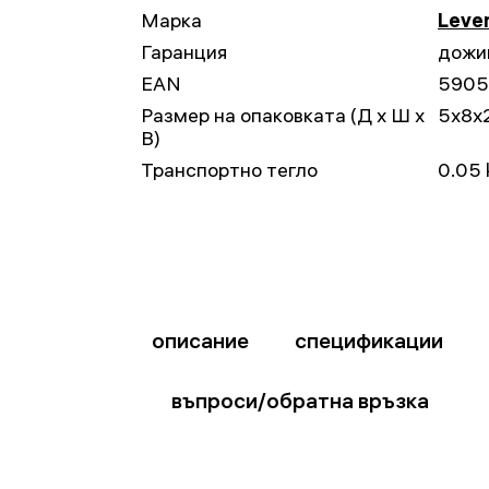
Марка
Leven
Гаранция
дожи
EAN
5905
Размер на опаковката (Д x Ш x
5x8x
В)
Транспортно тегло
0.05 
описание
спецификации
въпроси/обратна връзка