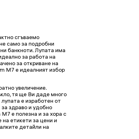
актно сгъваемо
 не само за подробни
тни банкноти. Лупата има
идеално за работа на
ачено за откриване на
em M7 е идеалният избор
атно увеличение.
кло, тя ще Ви даде много
 лупата е изработен от
 за здраво и удобно
M7 е полезна и за хора с
 на етикети за цени и
малките детайли на