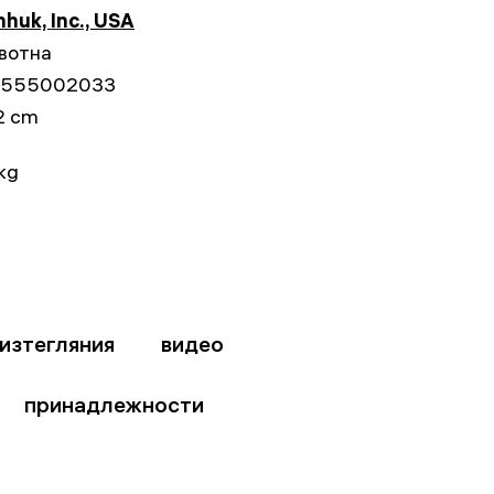
huk, Inc., USA
вотна
555002033
2 cm
kg
изтегляния
видео
принадлежности