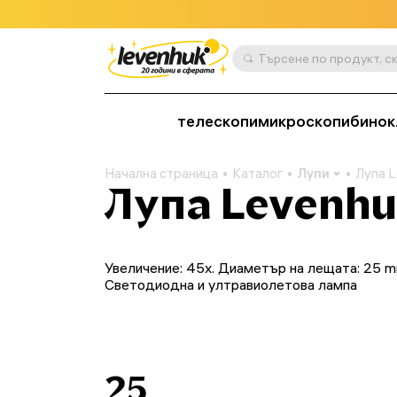
телескопи
микроскопи
бинок
Начална страница
Каталог
Лупи
Лупа 
Лупа Levenhu
Увеличение: 45x. Диаметър на лещата: 25 m
Светодиодна и ултравиолетова лампа
25