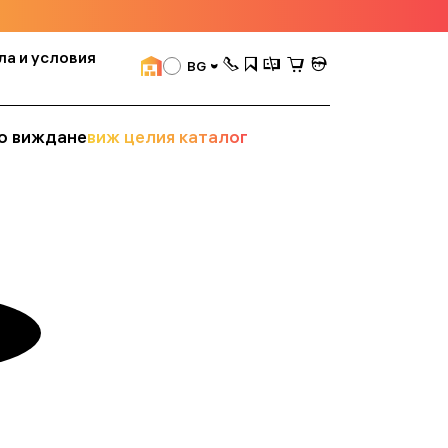
ла и условия
BG
о виждане
виж целия каталог