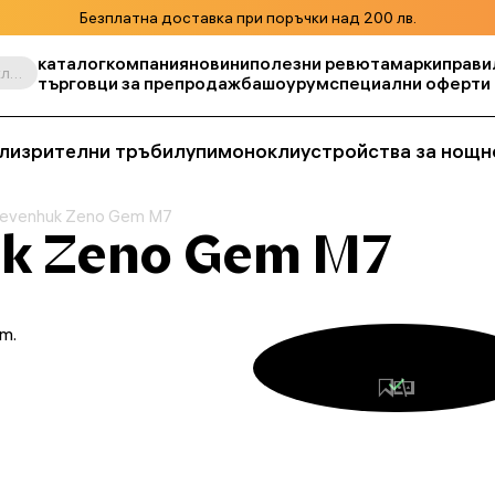
Безплатна доставка при поръчки над 200 лв.
каталог
компания
новини
полезни ревюта
марки
прави
Търсене по продукт, складова единица, категория и т.н.
търговци за препродажба
шоурум
специални оферти
ли
зрителни тръби
лупи
монокли
устройства за нощн
Levenhuk Zeno Gem M7
k Zeno Gem M7
m.