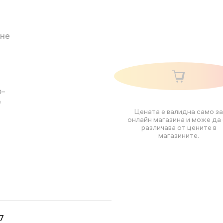
ене
о-
е
Цената е валидна само за
онлайн магазина и може да 
различава от цените в
магазините.
7