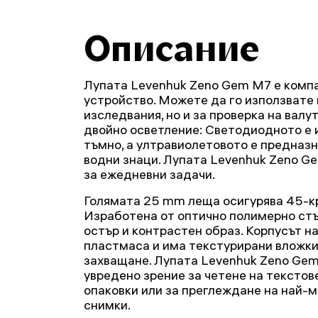
Описание
Лупата Levenhuk Zeno Gem M7 е комп
устройство. Можете да го използвате
изследвания, но и за проверка на валу
двойно осветление: Светодиодното е 
тъмно, а ултравиолетовото е предназн
водни знаци. Лупата Levenhuk Zeno G
за ежедневни задачи.
Голямата 25 mm леща осигурява 45-кр
Изработена от оптично полимерно стъ
остър и контрастен образ. Корпусът на
пластмаса и има текстурирани вложки
захващане. Лупата Levenhuk Zeno Gem 
увредено зрение за четене на текстове
опаковки или за преглеждане на най-
снимки.