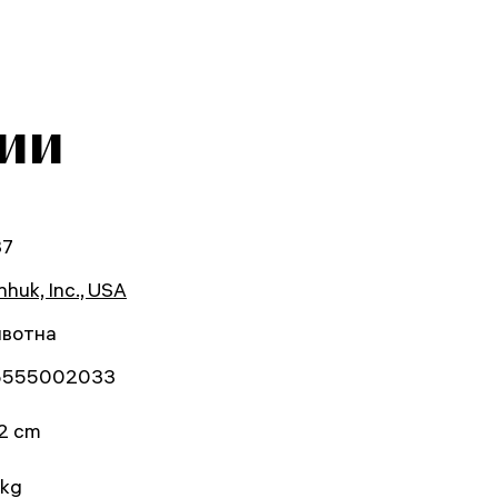
ии
37
huk, Inc., USA
вотна
5555002033
2 cm
 kg