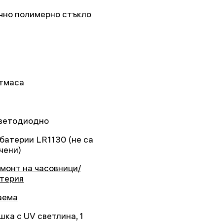
чно полимерно стъкло
тмаса
светодиодно
 батерии LR1130 (не са
чени)
емонт на часовници/
терия
аема
шка с UV светлина, 1