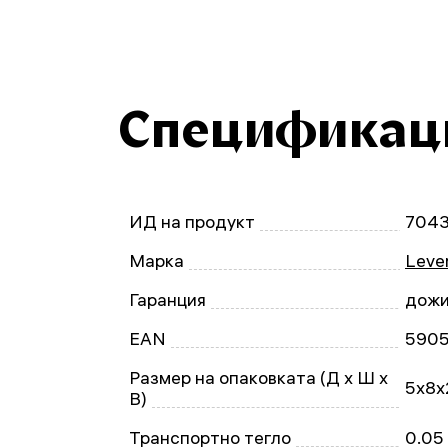
Спецификац
ИД на продукт
704
Марка
Leven
Гаранция
дожи
EAN
590
Размер на опаковката (Д x Ш x
5x8x
В)
Транспортно тегло
0.05