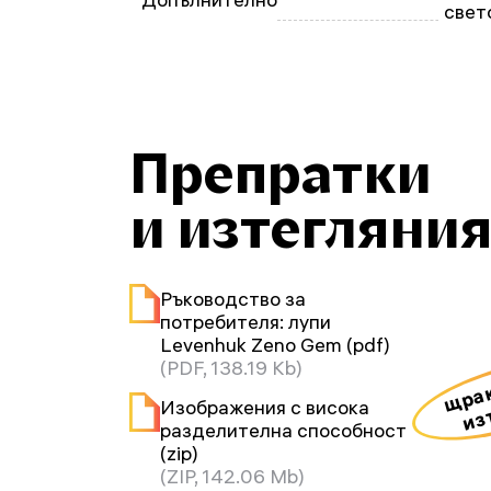
свет
Препратки
и изтегляни
Ръководство за
потребителя: лупи
Levenhuk Zeno Gem (pdf)
(PDF, 138.19 Kb)
щрак
из
Изображения с висока
разделителна способност
(zip)
(ZIP, 142.06 Mb)