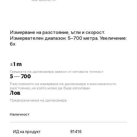
Измерване на разстояние, ъгли и скорост.
Измервателен диапазон: 5–700 метра. Увеличение:
6x
±1 m
Грешката на далекомера зависи от неговата точност
5 — 700
Разстоянието на измерване на далекомера е максималното
разстояние, на което може да бъде използван
Лов
Предназначение на далекомера
Наличност
ИД на продукт
81416