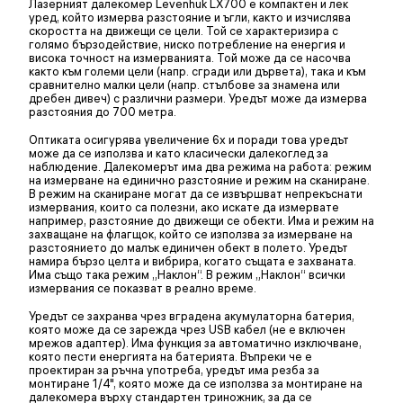
Лазерният далекомер Levenhuk LX700 е компактен и лек
уред, който измерва разстояние и ъгли, както и изчислява
скоростта на движещи се цели. Той се характеризира с
голямо бързодействие, ниско потребление на енергия и
висока точност на измерванията. Той може да се насочва
както към големи цели (напр. сгради или дървета), така и към
сравнително малки цели (напр. стълбове за знамена или
дребен дивеч) с различни размери. Уредът може да измерва
разстояния до 700 метра.
Оптиката осигурява увеличение 6х и поради това уредът
може да се използва и като класически далекоглед за
наблюдение. Далекомерът има два режима на работа: режим
на измерване на единично разстояние и режим на сканиране.
В режим на сканиране могат да се извършват непрекъснати
измервания, които са полезни, ако искате да измервате
например, разстояние до движещи се обекти. Има и режим на
захващане на флагщок, който се използва за измерване на
разстоянието до малък единичен обект в полето. Уредът
намира бързо целта и вибрира, когато същата е захваната.
Има също така режим „Наклон“. В режим „Наклон“ всички
измервания се показват в реално време.
Уредът се захранва чрез вградена акумулаторна батерия,
която може да се зарежда чрез USB кабел (не е включен
мрежов адаптер). Има функция за автоматично изключване,
която пести енергията на батерията. Въпреки че е
проектиран за ръчна употреба, уредът има резба за
монтиране 1/4", която може да се използва за монтиране на
далекомера върху стандартен триножник, за да се