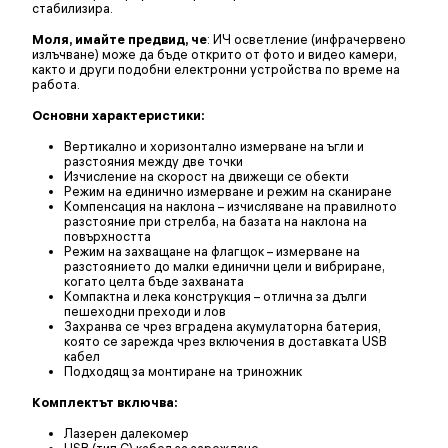
стабилизира.
Моля, имайте предвид, че
: ИЧ осветление (инфрачервено
излъчване) може да бъде открито от фото и видео камери,
както и други подобни електронни устройства по време на
работа.
Основни характеристики:
Вертикално и хоризонтално измерване на ъгли и
разстояния между две точки
Изчисление на скорост на движещи се обекти
Режим на единично измерване и режим на сканиране
Компенсация на наклона – изчисляване на правилното
разстояние при стрелба, на базата на наклона на
повърхността
Режим на захващане на флагщок – измерване на
разстоянието до малки единични цели и вибриране,
когато целта бъде захваната
Компактна и лека конструкция – отлична за дълги
пешеходни преходи и лов
Захранва се чрез вградена акумулаторна батерия,
която се зарежда чрез включения в доставката USB
кабел
Подходящ за монтиране на триножник
Комплектът включва:
Лазерен далекомер
USB (тип C) кабел за зареждане