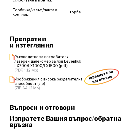
сглобяване и монтаж
Торбичка/калъф/чанта в
торба
комплект
Препратки
и изтегляния
Ръководство за потребителя:
лазерен далекомер за лов Levenhuk
LX700/LX1000/LX1500 (pdf)
(PDF, 1.12 Mb)
щракнете за
изтегляне
Изображения с висока разделителна
способност (zip)
(ZIP, 64.12 Mb)
Въпроси и отговори
Изпратете Вашия въпрос/обратна
връзка