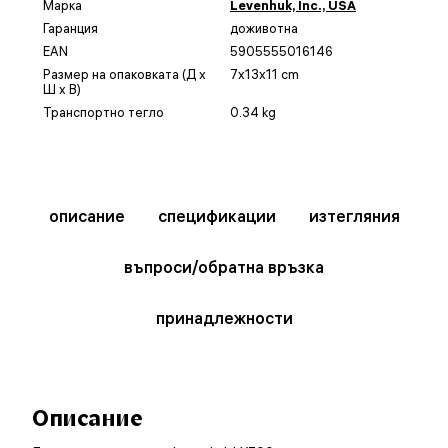
Марка
Levenhuk, Inc., USA
Гаранция
доживотна
EAN
5905555016146
Размер на опаковката (Д x
7x13x11 cm
Ш x В)
Транспортно тегло
0.34 kg
описание
спецификации
изтегляния
въпроси/обратна връзка
принадлежности
Описание