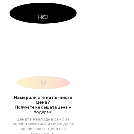
Намерили сте на по-ниска
цена?
Получете на същата цена +
подарък!
Цената е валидна само за
онлайн магазина и може да се
различава от цените в
магазините.