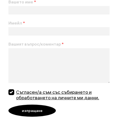
Вашето име
*
Имейл
*
Вашият въпрос/коментар
*
Съгласен/а съм със събирането и
обработването на личните ми данни.