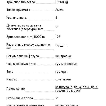
Транспортно тегло
0.268 kg
Тип на призмата
Амичи
Увеличение, x
6
Диаметър на лещата на
21
обектива (апертура), mm
Зрително поле, m/1000 m
126
Разстояние между окулярите,
52 — 66
mm
Регулиране на фокуса
централно
Чашки на окулярите
гума, сгъваема
Тяло
гумиран
Размер
компактен
за пътуване
,
деца (от 3- до 7-
Приложение
годишна възраст)
Включена е торба
✓
Калъф/торба в комплекта
найлонов калъф