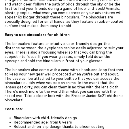
and watch deer, follow the path of birds through the sky, or be the
first to find your friends during a game of hide-and-seek! Animals,
plants, people – whatever you come across on your adventures will
appear 6x bigger through these binoculars. The binoculars are
specially designed for small hands, as they feature a rubber-coated
surface that makes them easy to hold.
Easy to use binoculars for children
The binoculars feature an intuitive, user-friendly design: the
distance between the eyepieces can be easily adjusted to suit your
eyes. There is also a focusing wheel so that you can bring the
subject into focus. If you wear glasses, simply fold down the
eyecups and hold the binoculars in front of your glasses.
The binoculars also come with a case with a hook-and-loop fastener
to keep your new gear well protected when you're out and about.
The case can be attached to your belt so that you can access the
binoculars quickly when you see an animal. In the event that the
lenses get dirty, you can clean them in no time with the lens cloth.
There's much more to the world than what you can see with the
naked eye. Take a closer look with the Bresser Junior 6x21 children's
binoculars!
Features:
Binoculars with child-friendly design
Recommended age: from 6 years
Robust and non-slip design thanks to silicon coating