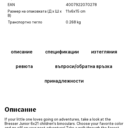
EAN
4007922070278
Размер на опаковката (Д x Ш x
11x6x15 cm
В)
Транспортно тегло
0.268 kg
описание
спецификации
изтегляния
ревюта
въпроси/обратна връзка
принадлежности
Описание
If your little one loves going on adventures, take a look at the
Bresser Junior 6x21 children's binoculars. Choose your favorite color
and go off on your next adventure! Take a walk through the forest