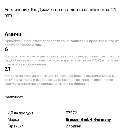
Увеличение: 6x. Диаметър на лещата на обектива: 21
mm
Амичи
Призмите на бинокъла определят ориентацията на проектираното от
обектива изображение
6
Колкото по-голямо е увеличението на бинокъла, толкова по-голям ще
бъде обектът, но толкова по-тясно е зрителното поле (FOV) и толкова
по-тъмно е изображението
21
Колкото по-голяма е апертурата, толкова повече светлина влиза в
оптичната тръба и изображението ще бъде по-ярко, въпреки че по-
голямата апертура увеличава размера на бинокъла
Наличност
ИД на продукт
77572
Марка
Bresser GmbH, Germany
Гаранция
2 години