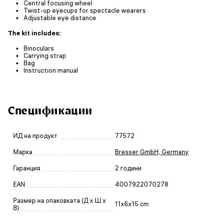
Central focusing wheel
Twist-up eyecups for spectacle wearers
Adjustable eye distance
The kit includes:
Binoculars
Carrying strap
Bag
Instruction manual
Спецификации
ИД на продукт
77572
Марка
Bresser GmbH, Germany
Гаранция
2 години
EAN
4007922070278
Размер на опаковката (Д x Ш x
11x6x15 cm
В)