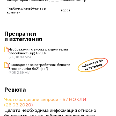
Торбичка/калъф/чанта в
торба
комплект
Препратки
и изтегляния
Изображения с висока разделителна
способност (zip) GREEN
(ZIP, 18.93 Mb)
щракнете за
изтегляне
Ръководство за потребителя: бинокли
Bresser Junior 6x21 (pdf)
(PDF, 2.69 Mb)
Ревюта
Често задавани въпроси - БИНОКЛИ
(26.03.2020)
Цялата необходима информация относно
биноклите: как да изберем подходящото