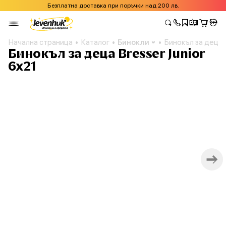
Безплатна доставка при поръчки над 200 лв.
Начална страница
Каталог
Бинокли
Бинокъл за деца B
Бинокъл за деца Bresser Junior
6x21