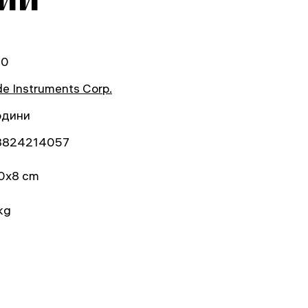
40
e Instruments Corp.
одини
3824214057
0x8 cm
kg