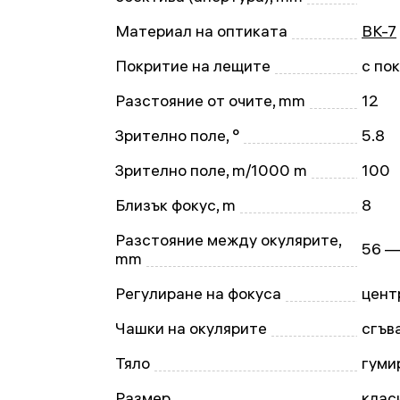
Материал на оптиката
BK-7
Покритие на лещите
с по
Разстояние от очите, mm
12
Зрително поле, °
5.8
Зрително поле, m/1000 m
100
Близък фокус, m
8
Разстояние между окулярите,
56 —
mm
Регулиране на фокуса
цент
Чашки на окулярите
сгъв
Тяло
гуми
Размер
клас