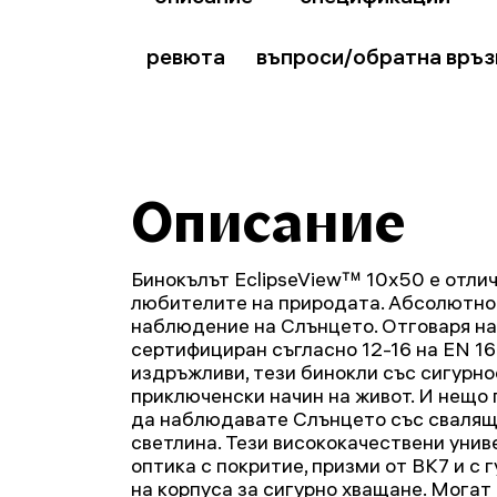
ревюта
въпроси/обратна връз
Описание
Бинокълът EclipseView™ 10x50 е отлич
любителите на природата. Абсолютн
наблюдение на Слънцето. Отговаря на 
сертифициран съгласно 12-16 на EN 1
издръжливи, тези бинокли със сигурн
приключенски начин на живот. И нещо 
да наблюдавате Слънцето със свалящи
светлина. Тези висококачествени унив
оптика с покритие, призми от ВК7 и с
на корпуса за сигурно хващане. Могат