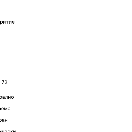
критие
 72
рално
аема
ран
ически