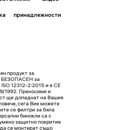
ка
принадлежности
ен продукт за
о БЕЗОПАСЕН за
ISO 12312-2:2015 и е CE
69/1992. Преносими и
ост ще допаднат на Вашия
повече, сега Вие можете
те се филтри за бяла
ерсални бинокли са с
 гумено защитно покритие
 да се монтират също