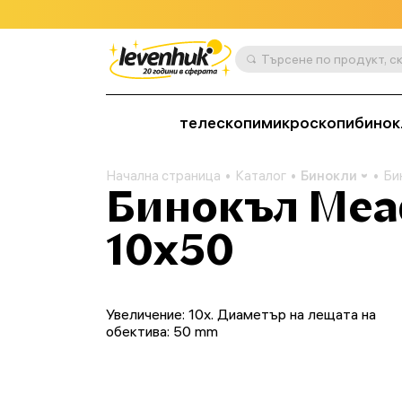
телескопи
микроскопи
бинок
Начална страница
Каталог
Бинокли
Би
Бинокъл Mead
10x50
Увеличение: 10x. Диаметър на лещата на
обектива: 50 mm