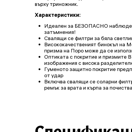
върху триножник.
Характеристики:
Идеален за БЕЗОПАСНО наблюден
затъмнения!
Свалящи се филтри за бяла светли
Висококачественият бинокъл на Me
призма на Поро може да се използ
Оптиката с покритие и призмите B
изображения с висока разделител
Гуменото защитно покритие предп
от удар
Включва свалящи се соларни филтр
ремък за врата и кърпа за почиств
Спецификац