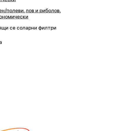
ен/полеви
,
лов и риболов
,
ономически
ящи се соларни филтри
а
я