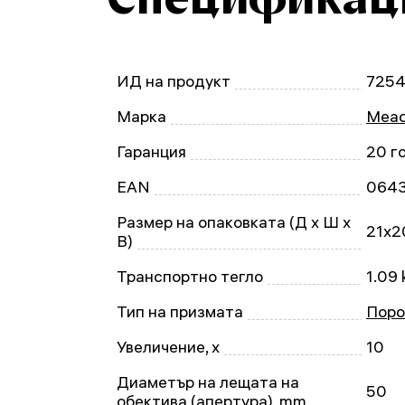
ИД на продукт
725
Марка
Mead
Гаранция
20 г
EAN
064
Размер на опаковката (Д x Ш x
21x2
В)
Транспортно тегло
1.09 
Тип на призмата
Поро
Увеличение, x
10
Диаметър на лещата на
50
обектива (апертура), mm