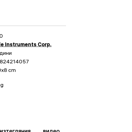
0
e Instruments Corp.
одини
824214057
0x8 cm
kg
изтегляния
видео