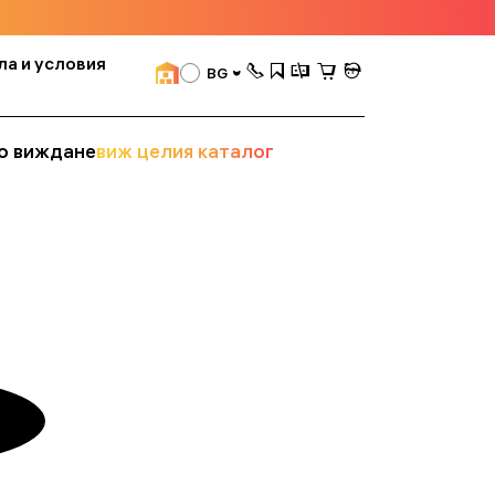
ла и условия
BG
о виждане
виж целия каталог