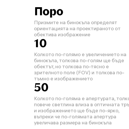
Поро
Призмите на бинокъла определят
ориентацията на проектираното от
обектива изображение
10
Колкото по-голямо е увеличението на
бинокъла, толкова по-голям ще бъде
обектът, но толкова по-тясно е
зрителното поле (FOV) и толкова по-
тъмно е изображението
50
Колкото по-голяма е апертурата, толк
повече светлина влиза в оптичната тр
и изображението ще бъде по-ярко,
въпреки че по-голямата апертура
увеличава размера на бинокъла