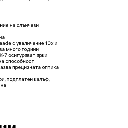
ие на слънчеви
на
ade с увеличение 10x и
ва много години
K-7 осигуряват ярки
на способност
азва прецизната оптика
и, подплатен калъф,
ане
ии