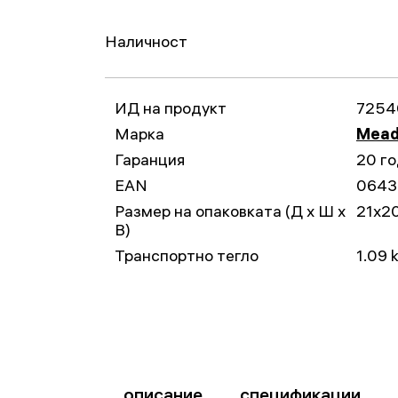
Наличност
ИД на продукт
7254
Марка
Mead
Гаранция
20 г
EAN
0643
Размер на опаковката (Д x Ш x
21x2
В)
Транспортно тегло
1.09 
описание
спецификации