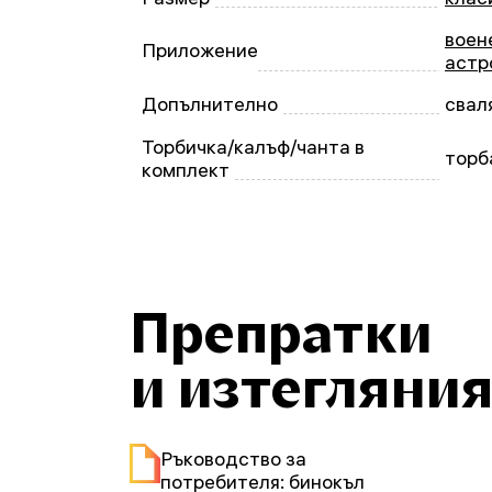
воен
Приложение
астр
Допълнително
свал
Торбичка/калъф/чанта в
торб
комплект
Препратки
и изтегляни
Ръководство за
потребителя: бинокъл