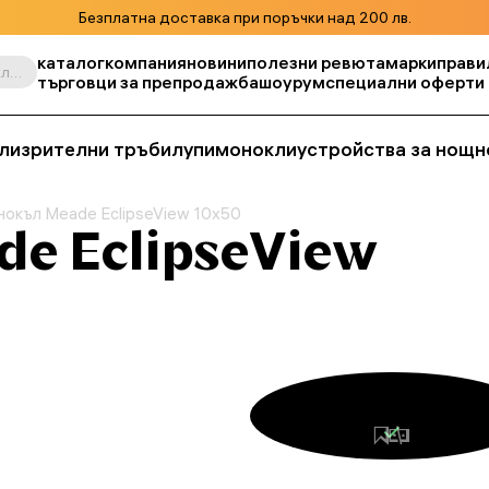
Безплатна доставка при поръчки над 200 лв.
каталог
компания
новини
полезни ревюта
марки
прави
Търсене по продукт, складова единица, категория и т.н.
търговци за препродажба
шоурум
специални оферти
ли
зрителни тръби
лупи
монокли
устройства за нощн
нокъл Meade EclipseView 10x50
e EclipseView