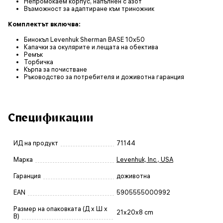
Непромокаем корпус, напълнен с азот
Възможност за адаптиране към триножник
Комплектът включва:
Бинокъл Levenhuk Sherman BASE 10x50
Капачки за окулярите и лещата на обектива
Ремък
Торбичка
Кърпа за почистване
Ръководство за потребителя и доживотна гаранция
Спецификации
ИД на продукт
71144
Марка
Levenhuk, Inc., USA
Гаранция
доживотна
EAN
5905555000992
Размер на опаковката (Д x Ш x
21x20x8 cm
В)