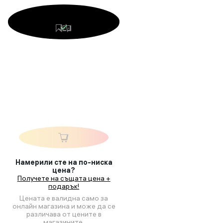
Намерили сте на по-ниска
цена?
Получете на същата цена +
подарък!
Цената е валидна само за
онлайн магазина и може да се
различава от цените в
магазините.