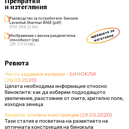
Препратки
и изтегляния
Ръководство за потребителя: бинокли
Levenhuk Sherman BASE (pdf)
(PDF, 994.22 Kb)
щракнете за
изтегляне
Изображения с висока разделителна
способност (zip)
(ZIP, 117.15 Mb)
Ревюта
Често задавани въпроси - БИНОКЛИ
(26.03.2020)
Цялата необходима информация относно
биноклите: как да изберем подходящото
увеличение, разстояние от очите, зрително поле,
изходна зеница
Бинокли: основна конструкция (29.03.2020)
Тази статия е посветена на развитието на
оптичната конструкция на бинокъла