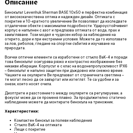
Описание
Бинокълът Levenhuk Sherman BASE 10x50 е перфектна комбинация
от висококачествена оптика и надежден дизайн. Оптиката с
покритие и 10-кратното увеличение Ви позволяват да изследвате
отдалечени обекти с максимални подробности. Удароустойчивият
корпус е напълнен с азот и предпазва оптиката от вода, прах и
замъгляване. Този модел е чудесен избор за наблюдения на
открито, дори и при екстремни условия. Можете да го използвате
за лов, риболов, гледане на спортни събития и изучаване на
природата.
Всички оптични елементи са изработени от стъкло BaK-4 и поради
това бинокълът осигурява рязко и контрастно изображение без
никакви аберации. Корпусът е с клас на водонепропускливост IPX6
– бинокълът е напълно защитен при дъждовно или снежно време.
Чашките на окулярите Ви предпазват от страничната светлина –
те могат лесно да се завъртат или изтеглят. Те са удобни и за
онези, които носят очила.
Диоптрите и разстоянието между окулярите са регулируеми, а
фокусът може да се променя плавно. За продължително статично
наблюдение можете да монтирате бинокъла на триножник.
Характеристики:
Компактен бинокъл за полеви наблюдения
Стъкло BaK-4 на оптиката
Лещи с покритие