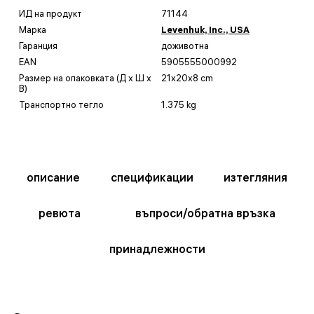
ИД на продукт
71144
Марка
Levenhuk, Inc., USA
Гаранция
доживотна
EAN
5905555000992
Размер на опаковката (Д x Ш x
21x20x8 cm
В)
Транспортно тегло
1.375 kg
описание
спецификации
изтегляния
ревюта
въпроси/обратна връзка
принадлежности