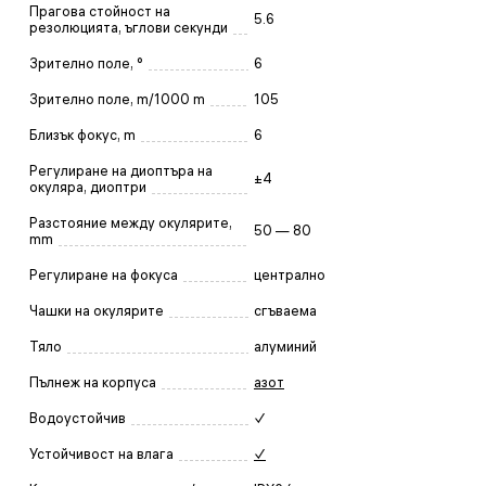
Прагова стойност на
5.6
резолюцията, ъглови секунди
Зрително поле, °
6
Зрително поле, m/1000 m
105
Близък фокус, m
6
Регулиране на диоптъра на
±4
окуляра, диоптри
Разстояние между окулярите,
50 — 80
mm
Регулиране на фокуса
централно
Чашки на окулярите
сгъваема
Тяло
алуминий
Пълнеж на корпуса
азот
Водоустойчив
✓
Устойчивост на влага
✓