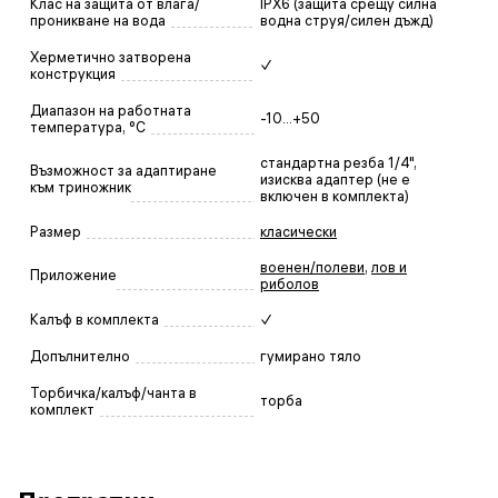
Клас на защита от влага/
IPX6 (защита срещу силна
проникване на вода
водна струя/силен дъжд)
Херметично затворена
✓
конструкция
Диапазон на работната
-10...+50
температура, °C
стандартна резба 1/4",
Възможност за адаптиране
изисква адаптер (не е
към триножник
включен в комплекта)
Размер
класически
военен/полеви
,
лов и
Приложение
риболов
Калъф в комплекта
✓
Допълнително
гумирано тяло
Торбичка/калъф/чанта в
торба
комплект