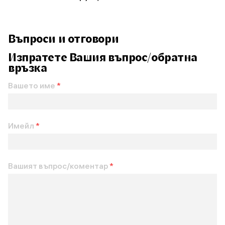
Въпроси и отговори
Изпратете Вашия въпрос/обратна
връзка
Вашето име
*
Имейл
*
Вашият въпрос/коментар
*