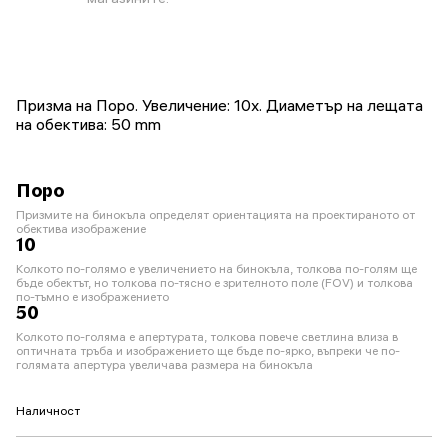
Призма на Поро. Увеличение: 10x. Диаметър на лещата
на обектива: 50 mm
Поро
Призмите на бинокъла определят ориентацията на проектираното от
обектива изображение
10
Колкото по-голямо е увеличението на бинокъла, толкова по-голям ще
бъде обектът, но толкова по-тясно е зрителното поле (FOV) и толкова
по-тъмно е изображението
50
Колкото по-голяма е апертурата, толкова повече светлина влиза в
оптичната тръба и изображението ще бъде по-ярко, въпреки че по-
голямата апертура увеличава размера на бинокъла
Наличност