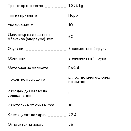
Транспортно тегло
1.375 kg
Тип на призмата
Поро
Увеличение, x
10
Диаметър на лещата на
50
обектива (апертура), mm
Окуляри
3 елемента в 2 групи
Обективи
2 елемента в 1 група
Материал на оптиката
BaK-4
цялостно многослойно
Покритие на лещите
покритие
Изходен диаметър на
5
зеницата, mm
Разстояние от очите, mm
18
Коефициент на здрач
22.4
Относителна яркост
25