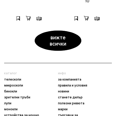
10
вижте
всички
каталог
инфо
телескопи
за компанията
микроскопи
правила и условия
бинокли
новини
зрителни тръби
станете дилър
лупи
полезни ревюта
монокли
марки
устройства за нощно
търговци за