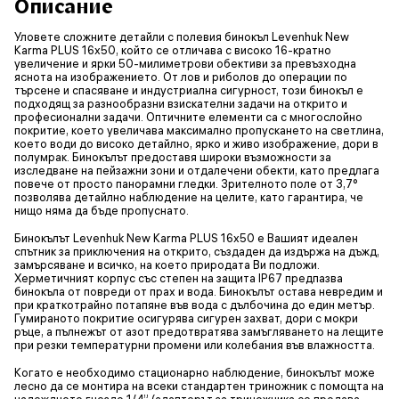
Описание
Уловете сложните детайли с полевия бинокъл Levenhuk New
Karma PLUS 16x50, който се отличава с високо 16-кратно
увеличение и ярки 50-милиметрови обективи за превъзходна
яснота на изображението. От лов и риболов до операции по
търсене и спасяване и индустриална сигурност, този бинокъл е
подходящ за разнообразни взискателни задачи на открито и
професионални задачи. Оптичните елементи са с многослойно
покритие, което увеличава максимално пропускането на светлина,
което води до високо детайлно, ярко и живо изображение, дори в
полумрак. Бинокълът предоставя широки възможности за
изследване на пейзажни зони и отдалечени обекти, като предлага
повече от просто панорамни гледки. Зрителното поле от 3,7°
позволява детайлно наблюдение на целите, като гарантира, че
нищо няма да бъде пропуснато.
Бинокълът Levenhuk New Karma PLUS 16x50 е Вашият идеален
спътник за приключения на открито, създаден да издържа на дъжд,
замърсяване и всичко, на което природата Ви подложи.
Херметичният корпус със степен на защита IP67 предпазва
бинокъла от повреди от прах и вода. Бинокълът остава невредим и
при краткотрайно потапяне във вода с дълбочина до един метър.
Гумираното покритие осигурява сигурен захват, дори с мокри
ръце, а пълнежът от азот предотвратява замъгляването на лещите
при резки температурни промени или колебания във влажността.
Когато е необходимо стационарно наблюдение, бинокълът може
лесно да се монтира на всеки стандартен триножник с помощта на
надеждното гнездо 1/4” (адаптерът за триножника се продава