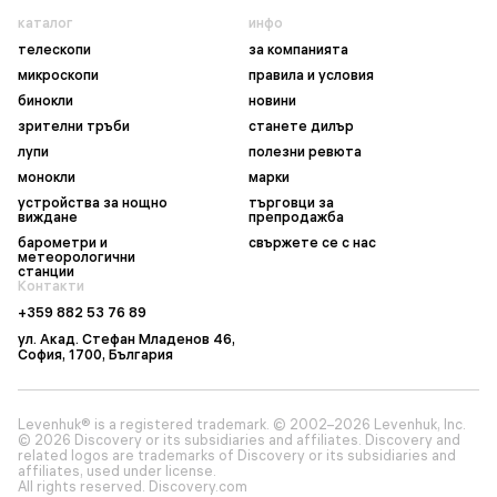
каталог
инфо
телескопи
за компанията
микроскопи
правила и условия
бинокли
новини
зрителни тръби
станете дилър
лупи
полезни ревюта
монокли
марки
устройства за нощно
търговци за
виждане
препродажба
барометри и
свържете се с нас
метеорологични
станции
Контакти
+359 882 53 76 89
ул. Акад. Стефан Младенов 46,
София, 1700, България
Levenhuk® is a registered trademark. © 2002–2026 Levenhuk, Inc.
© 2026 Discovery or its subsidiaries and affiliates. Discovery and
related logos are trademarks of Discovery or its subsidiaries and
affiliates, used under license.
All rights reserved. Discovery.com