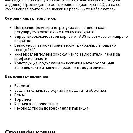
отделно). Предвидено е регулиране на диоптъра ±4D, за да се
компенсират зрителните нужди на различните наблюдатели.
Основни характеристики:
Централно фокусиране, регулиране на диоптъра,
регулируемо разстояние между окулярите
Здрав, висококачествен корпус от ABS пластмаса с гумирано
покритие
Възможност за монтиране върху триножник с вградено
гнездо 1/4"
Универсален полеви бинокъл както за любители, така и за
професионалисти
Конструкция, подходяща за всякакви метеорологични
условия, както и напълно прахо- и водоустойчива
Комплектът включва:
Бинокъл
Защитни капачки за окуляра и лещата на обектива
Ремък
Торбичка
Кърпичка за почистване
Ръководство за потребителя и гаранция
Спецификации