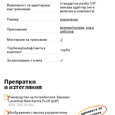
стандартна резба 1/4",
Възможност за адаптиране
изисква адаптер (не е
към триножник
включен в комплекта)
Размер
класически
военен/полеви
,
лов и
Приложение
риболов
Монтиране на триножник
✓
Торбичка/калъф/чанта в
торба
комплект
За използване с очила
✓
Препратки
и изтегляния
Ръководство за потребителя: бинокъл
Levenhuk New Karma PLUS (pdf)
(PDF, 245.35 Kb)
щракнете за
изтегляне
Изображения с висока разделителна