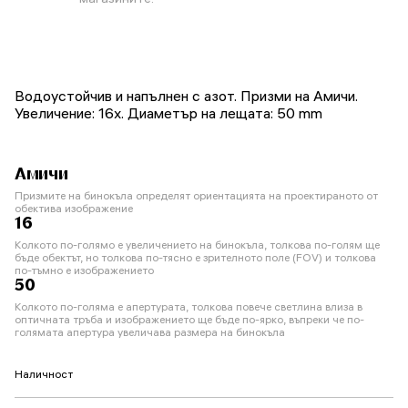
Водоустойчив и напълнен с азот. Призми на Амичи.
Увеличение: 16x. Диаметър на лещата: 50 mm
Амичи
Призмите на бинокъла определят ориентацията на проектираното от
обектива изображение
16
Колкото по-голямо е увеличението на бинокъла, толкова по-голям ще
бъде обектът, но толкова по-тясно е зрителното поле (FOV) и толкова
по-тъмно е изображението
50
Колкото по-голяма е апертурата, толкова повече светлина влиза в
оптичната тръба и изображението ще бъде по-ярко, въпреки че по-
голямата апертура увеличава размера на бинокъла
Наличност