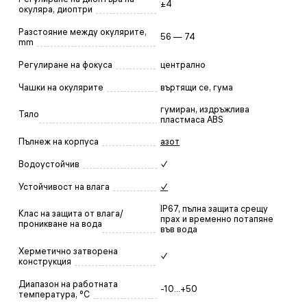
±4
окуляра, диоптри
Разстояние между окулярите,
56 — 74
mm
Регулиране на фокуса
централно
Чашки на окулярите
въртящи се, гума
гумиран, издръжлива
Тяло
пластмаса ABS
Пълнеж на корпуса
азот
Водоустойчив
✓
Устойчивост на влага
✓
IP67, пълна защита срещу
Клас на защита от влага/
прах и временно потапяне
проникване на вода
във вода
Херметично затворена
✓
конструкция
Диапазон на работната
-10...+50
температура, °C