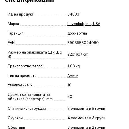
ИД на продукт
84683
Марка
Levenhuk, Inc., USA
Гаранция
доживотна
EAN
5905555024080
Размер на опаковката (Д x Ш x
22x16x7 cm
В)
Транспортно тегло
1.08 kg
Тип на призмата
Амичи
Увеличение, x
16
Диаметър на лещата на
50
обектива (апертура), mm
Оптична конструкция
7 елемента в 5 групи
Окуляри
4 елемента в 3 групи
Обективи
3 елемента в 2 групи