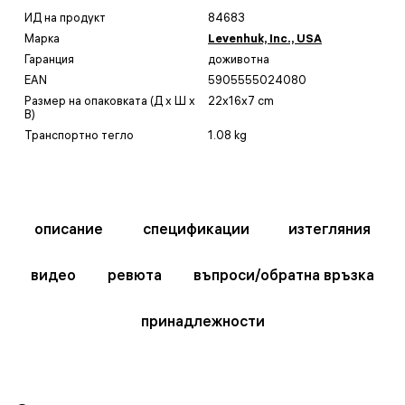
ИД на продукт
84683
Марка
Levenhuk, Inc., USA
Гаранция
доживотна
EAN
5905555024080
Размер на опаковката (Д x Ш x
22x16x7 cm
В)
Транспортно тегло
1.08 kg
описание
спецификации
изтегляния
видео
ревюта
въпроси/обратна връзка
принадлежности