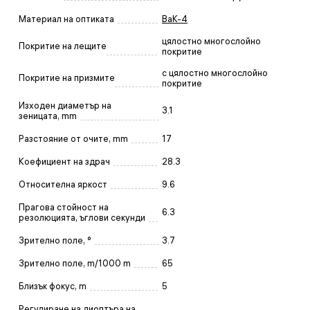
Материал на оптиката
BaK-4
цялостно многослойно
Покритие на лещите
покритие
с цялостно многослойно
Покритие на призмите
покритие
Изходен диаметър на
3.1
зеницата, mm
Разстояние от очите, mm
17
Коефициент на здрач
28.3
Относителна яркост
9.6
Прагова стойност на
6.3
резолюцията, ъглови секунди
Зрително поле, °
3.7
Зрително поле, m/1000 m
65
Близък фокус, m
5
Регулиране на диоптъра на