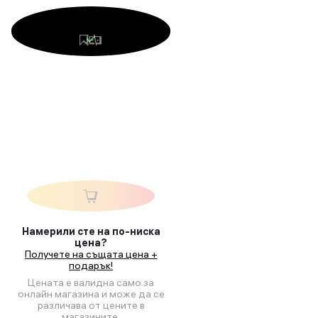
Намерили сте на по-ниска
цена?
Получете на същата цена +
подарък!
Цената е валидна само за
онлайн магазина и може да се
различава от цените в
магазините.