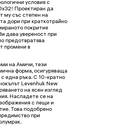
ологични условия с
0x32! Проектиран да
т му със степен на
та дори при краткотрайно
умираното покритие
Ви дава увереност при
яло предотвратява
т промени в
ми на Амичи, тези
мична форма, осигуряваща
с една ръка. С 10-кратно
бинокълът Levenhuk New
ряването на ясен изглед
ния. Насладете се на
изображения с лещи и
тие. Това подобрено
 предимство при
олумрак.