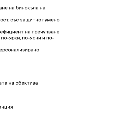
ане на бинокъла на
кост, със защитно гумено
оефициент на пречупване
по-ярки, по-ясни и по-
персонализирано
ата на обектива
анция