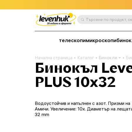
телескопи
микроскопи
бинок
Начална страница
Каталог
Бинокли
Би
Бинокъл Lev
PLUS 10x32
Водоустойчив и напълнен с азот. Призми на
Амичи. Увеличение: 10x. Диаметър на лещата
32 mm