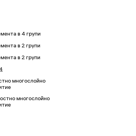
емента в 4 групи
емента в 2 групи
емента в 2 групи
4
стно многослойно
итие
лостно многослойно
итие