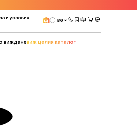
ла и условия
BG
о виждане
виж целия каталог