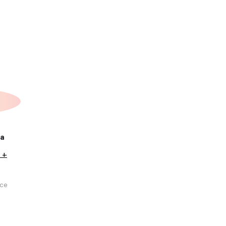
ка
 +
се