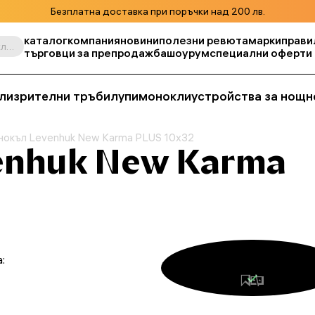
Безплатна доставка при поръчки над 200 лв.
каталог
компания
новини
полезни ревюта
марки
прави
Търсене по продукт, складова единица, категория и т.н.
търговци за препродажба
шоурум
специални оферти
ли
зрителни тръби
лупи
монокли
устройства за нощн
нокъл Levenhuk New Karma PLUS 10x32
enhuk New Karma
: