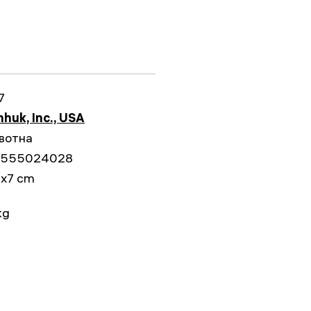
7
huk, Inc., USA
вотна
555024028
5x7 cm
kg