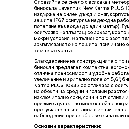
Справяйте се смело с всякакви метеор
бинокъла Levenhuk New Karma PLUS 1
издържа на силен дъжд и сняг, корпусъ
защита IP67 осигурява надеждна рабо
потапяне във вода (до един метър). Г
осигурява неплъзгащ се захват, което 
мокри условия. Напълненото с азот т
замъгляването на лещите, причинено о
температурата.
Благодарение на конструкцията с приз
бинокли предлагат компактна, ергоно
отлична преносимост и удобна работа 
увеличение и зрително поле от 5,6°, 
Karma PLUS 10x32 се отличава с осигу
на обекти на средни и големи разстоя
изключително ярки, ясни и отчетливи 
призми с цялостно многослойно покри
пропускане на светлина е значително
наблюдение при слаба светлина или п
Основни характеристики: