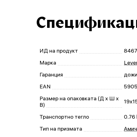
Спецификац
ИД на продукт
846
Марка
Leven
Гаранция
дожи
EAN
590
Размер на опаковката (Д x Ш x
19x1
В)
Транспортно тегло
0.76
Тип на призмата
Амич