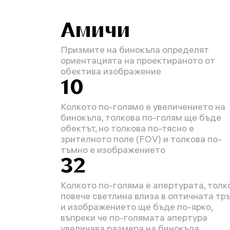
Амичи
Призмите на бинокъла определят
ориентацията на проектираното от
обектива изображение
10
Колкото по-голямо е увеличението на
бинокъла, толкова по-голям ще бъде
обектът, но толкова по-тясно е
зрителното поле (FOV) и толкова по-
тъмно е изображението
32
Колкото по-голяма е апертурата, толк
повече светлина влиза в оптичната тр
и изображението ще бъде по-ярко,
въпреки че по-голямата апертура
увеличава размера на бинокъла