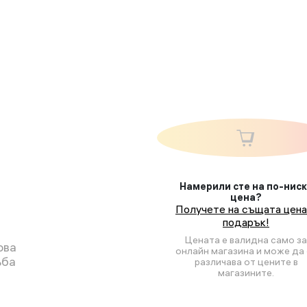
Намерили сте на по-нис
цена?
Получете на същата цена
подарък!
Цената е валидна само за
ова
онлайн магазина и може да 
ъба
различава от цените в
магазините.