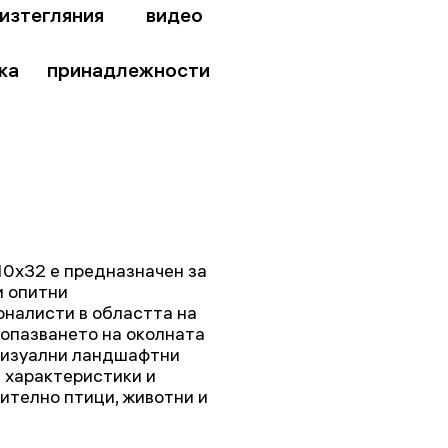
изтегляния
видео
ка
принадлежности
0x32 е предназначен за
и опитни
оналисти в областта на
 опазването на околната
 визуални ландшафтни
и характеристики и
ително птици, животни и