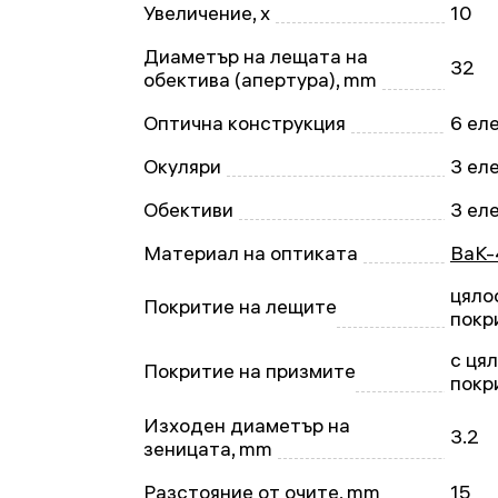
Увеличение, x
10
Диаметър на лещата на
32
обектива (апертура), mm
Оптична конструкция
6 ел
Окуляри
3 ел
Обективи
3 ел
Материал на оптиката
BaK-
цяло
Покритие на лещите
покр
с ця
Покритие на призмите
покр
Изходен диаметър на
3.2
зеницата, mm
Разстояние от очите, mm
15