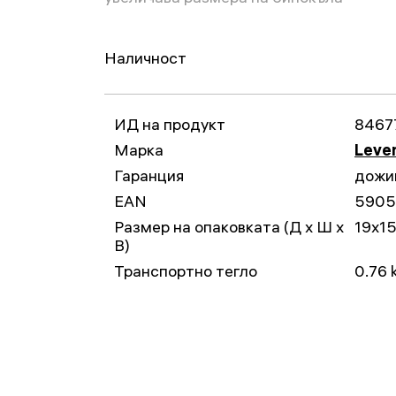
Наличност
ИД на продукт
8467
Марка
Leven
Гаранция
дожи
EAN
5905
Размер на опаковката (Д x Ш x
19x1
В)
Транспортно тегло
0.76 