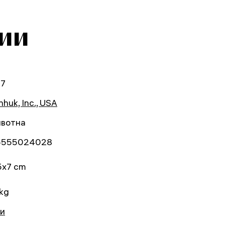
ии
77
huk, Inc., USA
вотна
5555024028
5x7 cm
 kg
и