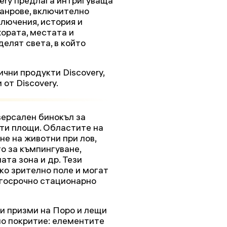
very предлага интригуваща
жанрове, включително
ключения, история и
ората, местата и
елят света, в който
чни продукти Discovery,
от Discovery.
иверсален бинокъл за
ти площи. Областите на
е на животни при лов,
о за къмпингуване,
ата зона и др. Тези
ко зрително поле и могат
лгосрочно стационарно
и призми на Поро и лещи
но покритие: елементите