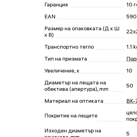
Гаранция
10 
EAN
590
Размер на опаковката (Д x Ш
22x
x В)
Транспортно тегло
1.1 
Тип на призмата
Пор
Увеличение, x
10
Диаметър на лещата на
50
обектива (апертура), mm
Материал на оптиката
BK-
цял
Покритие на лещите
пок
Изходен диаметър на
5
зеницата, mm