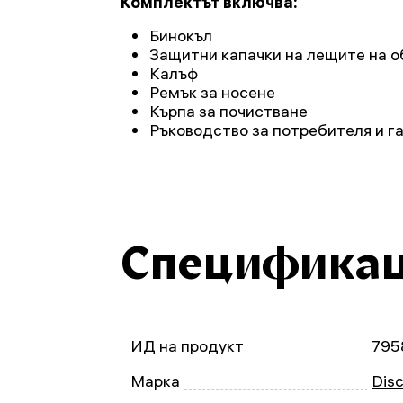
Комплектът включва:
Бинокъл
Защитни капачки на лещите на о
Калъф
Ремък за носене
Кърпа за почистване
Ръководство за потребителя и г
Специфика
ИД на продукт
795
Марка
Dis