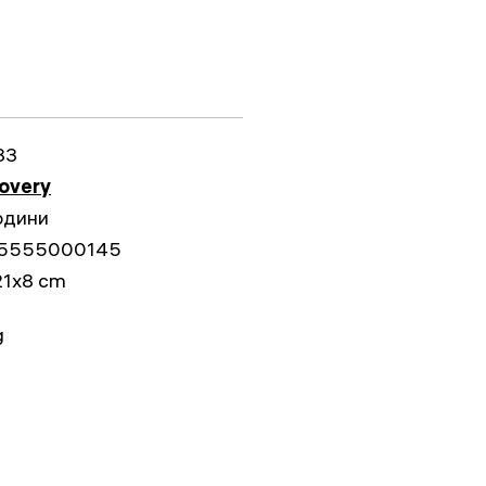
83
overy
одини
5555000145
21x8 cm
g