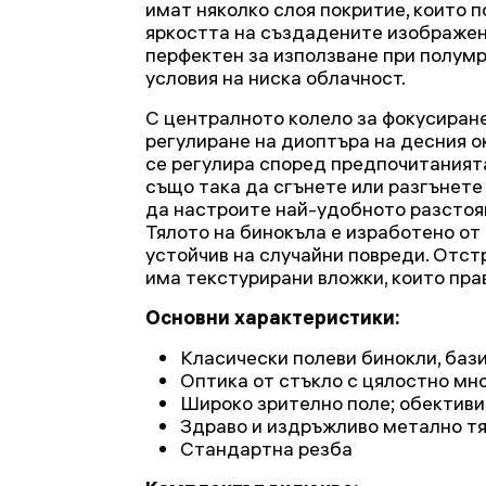
имат няколко слоя покритие, които 
яркостта на създадените изображен
перфектен за използване при полумр
условия на ниска облачност.
С централното колело за фокусиране
регулиране на диоптъра на десния о
се регулира според предпочитаният
също така да сгънете или разгънете
да настроите най-удобното разстоя
Тялото на бинокъла е изработено от 
устойчив на случайни повреди. Отст
има текстурирани вложки, които пра
Основни характеристики:
Класически полеви бинокли, баз
Оптика от стъкло с цялостно мн
Широко зрително поле; обективи
Здраво и издръжливо метално т
Стандартна резба