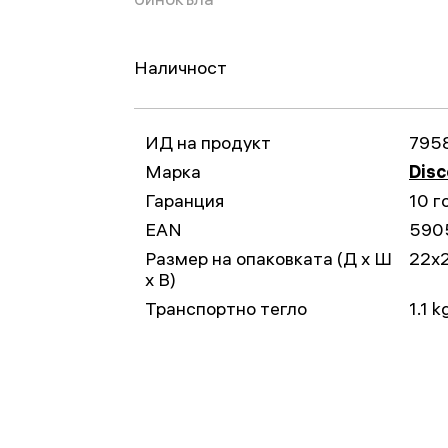
Наличност
ИД на продукт
795
Марка
Disc
Гаранция
10 г
EAN
590
Размер на опаковката (Д x Ш
22x
x В)
Транспортно тегло
1.1 k