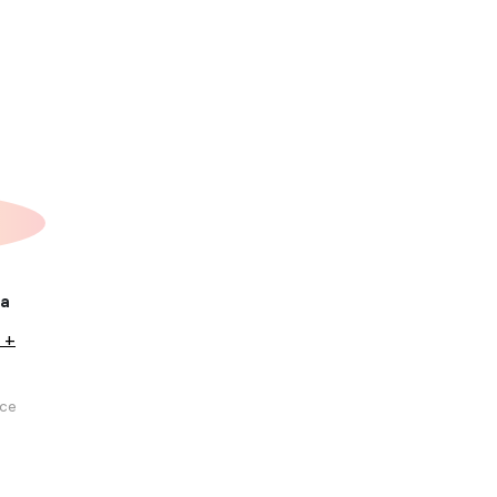
ка
 +
се