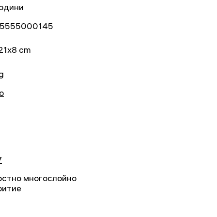
години
5555000145
21x8 cm
kg
о
7
остно многослойно
ритие