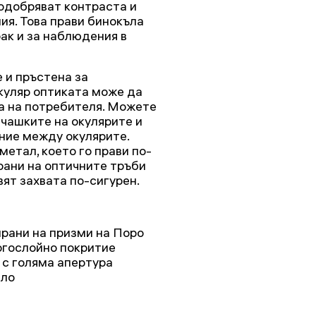
подобряват контраста и
ия. Това прави бинокъла
ак и за наблюдения в
 и пръстена за
куляр оптиката може да
а на потребителя. Можете
 чашките на окулярите и
ние между окулярите.
метал, което го прави по-
рани на оптичните тръби
вят захвата по-сигурен.
ирани на призми на Поро
огослойно покритие
 с голяма апертура
яло