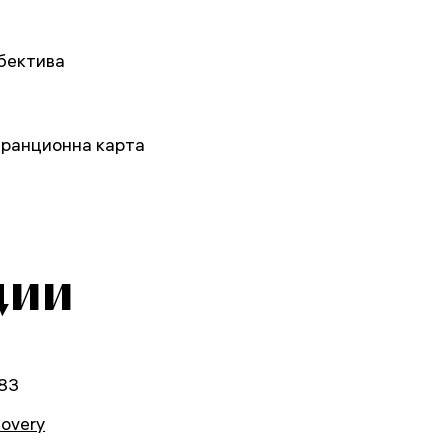
бектива
аранционна карта
ции
83
covery