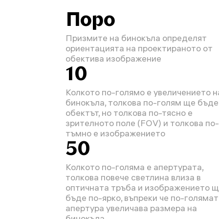
Поро
Призмите на бинокъла определят
ориентацията на проектираното от
обектива изображение
10
Колкото по-голямо е увеличението н
бинокъла, толкова по-голям ще бъде
обектът, но толкова по-тясно е
зрителното поле (FOV) и толкова по-
тъмно е изображението
50
Колкото по-голяма е апертурата,
толкова повече светлина влиза в
оптичната тръба и изображението 
бъде по-ярко, въпреки че по-голяма
апертура увеличава размера на
бинокъла