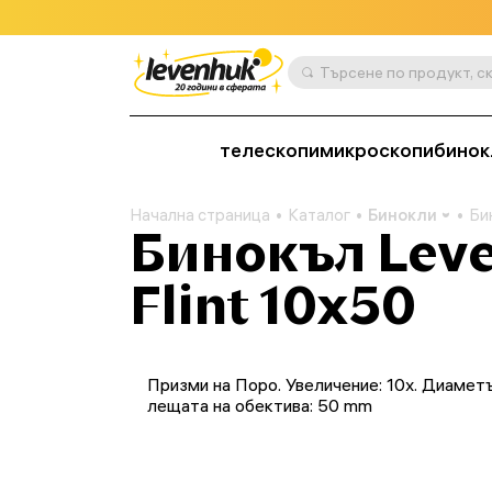
телескопи
микроскопи
бинок
Начална страница
Каталог
Бинокли
Би
Бинокъл Leve
Flint 10x50
Призми на Поро. Увеличение: 10x. Диамет
лещата на обектива: 50 mm