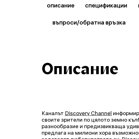
описание
спецификации
въпроси/обратна връзка
Описание
Каналът
Discovery Channel
информира
своите зрители по цялото земно кълб
разнообразие и предизвикваща удив
предлага на милиони хора възможнос