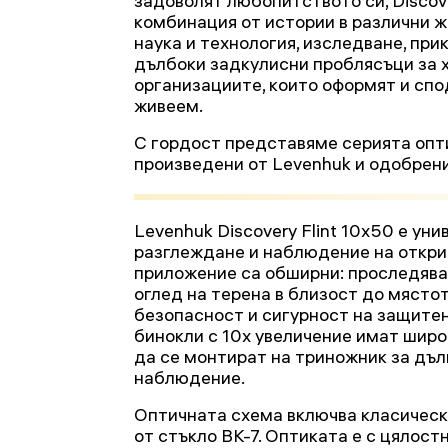
задоволят любопитството си, Disco
комбинация от истории в различни 
наука и технология, изследване, при
дълбоки задкулисни проблясъци за х
организациите, които оформят и спод
живеем.
С гордост представяме серията опти
произведени от Levenhuk и одобрени 
Levenhuk Discovery Flint 10x50 е ун
разглеждане и наблюдение на откри
приложение са обширни: проследяван
оглед на терена в близост до мястот
безопасност и сигурност на защитен
бинокли с 10x увеличение имат широ
да се монтират на триножник за дъ
наблюдение.
Оптичната схема включва класическ
от стъкло BK-7. Оптиката е с цялост