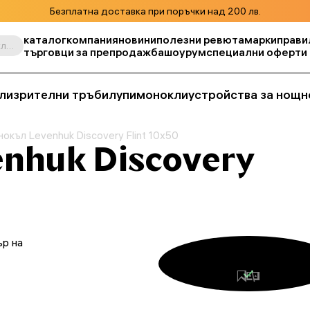
Безплатна доставка при поръчки над 200 лв.
каталог
компания
новини
полезни ревюта
марки
прави
Търсене по продукт, складова единица, категория и т.н.
търговци за препродажба
шоурум
специални оферти
ли
зрителни тръби
лупи
монокли
устройства за нощн
нокъл Levenhuk Discovery Flint 10x50
nhuk Discovery
ър на