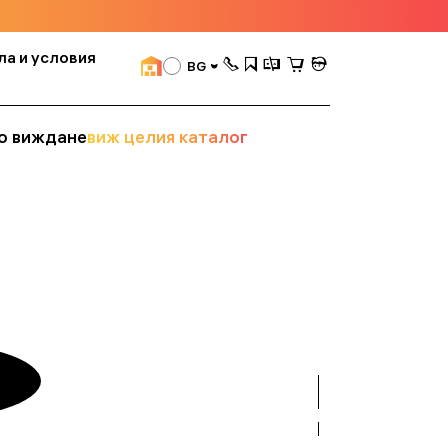
ла и условия
BG
о виждане
виж целия каталог
вижте
всички