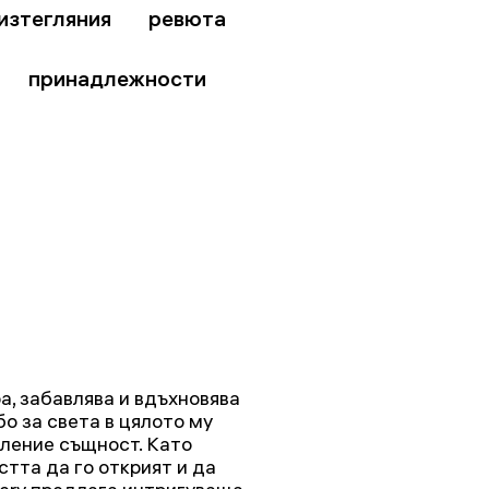
изтегляния
ревюта
принадлежности
, забавлява и вдъхновява
о за света в цялото му
ление същност. Като
тта да го открият и да