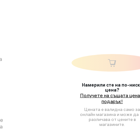
а
Намерили сте на по-нис
цена?
Получете на същата цена
подарък!
Цената е валидна само за
онлайн магазина и може да 
ще
различава от цените в
магазините.
та