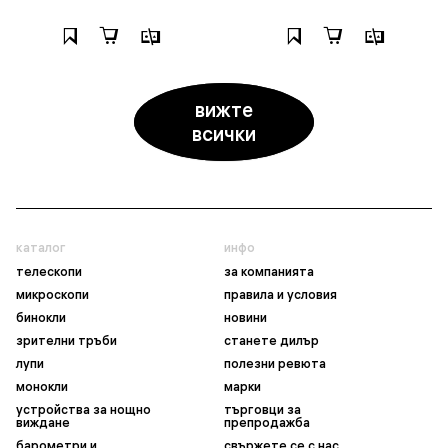
вижте
всички
каталог
инфо
телескопи
за компанията
микроскопи
правила и условия
бинокли
новини
зрителни тръби
станете дилър
лупи
полезни ревюта
монокли
марки
устройства за нощно
търговци за
виждане
препродажба
барометри и
свържете се с нас