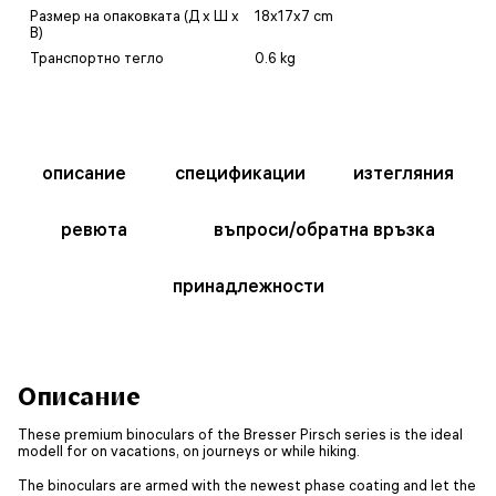
Размер на опаковката (Д x Ш x
18x17x7 cm
В)
Транспортно тегло
0.6 kg
описание
спецификации
изтегляния
ревюта
въпроси/обратна връзка
принадлежности
Описание
These premium binoculars of the Bresser Pirsch series is the ideal
modell for on vacations, on journeys or while hiking.
The binoculars are armed with the newest phase coating and let the