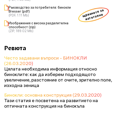
Ръководство за потребителя: бинокли
щракнете за
Bresser (pdf)
изтегляне
(PDF, 1.11 Mb)
Изображения с висока разделителна
способност (zip)
(ZIP, 189.02 Mb)
Ревюта
Често задавани въпроси - БИНОКЛИ
(26.03.2020)
Цялата необходима информация относно
биноклите: как да изберем подходящото
увеличение, разстояние от очите, зрително поле,
изходна зеница
Бинокли: основна конструкция (29.03.2020)
Тази статия е посветена на развитието на
оптичната конструкция на бинокъла