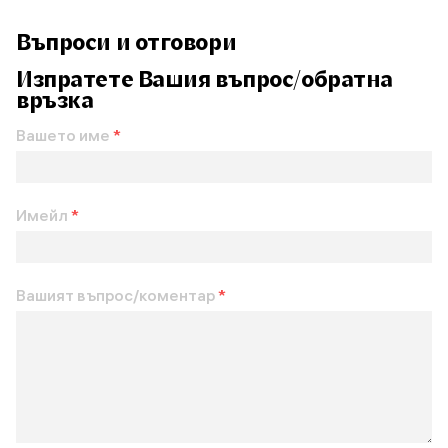
Въпроси и отговори
Изпратете Вашия въпрос/обратна
връзка
Вашето име
*
Имейл
*
Вашият въпрос/коментар
*