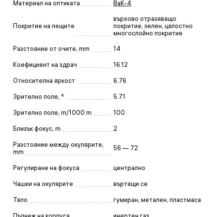
Материал на оптиката
BaK-4
върхово отразяващо
Покритие на лещите
покритие, зелен, цялостно
многослойно покритие
Разстояние от очите, mm
14
Коефициент на здрач
16.12
Относителна яркост
6.76
Зрително поле, °
5.71
Зрително поле, m/1000 m
100
Близък фокус, m
2
Разстояние между окулярите,
56 — 72
mm
Регулиране на фокуса
централно
Чашки на окулярите
въртящи се
Тяло
гумиран, метален, пластмаса
Пълнеж на корпуса
инертен газ