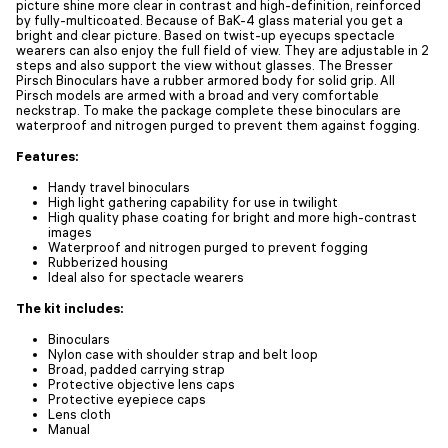
picture shine more clear in contrast and high-definition, reinforced
by fully-multicoated. Because of BaK-4 glass material you get a
bright and clear picture. Based on twist-up eyecups spectacle
wearers can also enjoy the full field of view. They are adjustable in 2
steps and also support the view without glasses. The Bresser
Pirsch Binoculars have a rubber armored body for solid grip. All
Pirsch models are armed with a broad and very comfortable
neckstrap. To make the package complete these binoculars are
waterproof and nitrogen purged to prevent them against fogging.
Features:
Handy travel binoculars
High light gathering capability for use in twilight
High quality phase coating for bright and more high-contrast
images
Waterproof and nitrogen purged to prevent fogging
Rubberized housing
Ideal also for spectacle wearers
The kit includes:
Binoculars
Nylon case with shoulder strap and belt loop
Broad, padded carrying strap
Protective objective lens caps
Protective eyepiece caps
Lens cloth
Manual