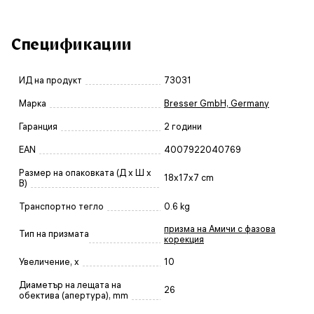
Спецификации
ИД на продукт
73031
Марка
Bresser GmbH, Germany
Гаранция
2 години
EAN
4007922040769
Размер на опаковката (Д x Ш x
18x17x7 cm
В)
Транспортно тегло
0.6 kg
призма на Амичи с фазова
Тип на призмата
корекция
Увеличение, x
10
Диаметър на лещата на
26
обектива (апертура), mm