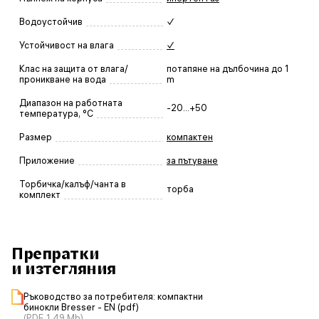
Водоустойчив
✓
Устойчивост на влага
✓
Клас на защита от влага/
потапяне на дълбочина до 1
проникване на вода
m
Диапазон на работната
-20...+50
температура, °C
Размер
компактен
Приложение
за пътуване
Торбичка/калъф/чанта в
торба
комплект
Препратки
и изтегляния
Ръководство за потребителя: компактни
бинокли Bresser - EN (pdf)
(PDF, 1.49 Mb)