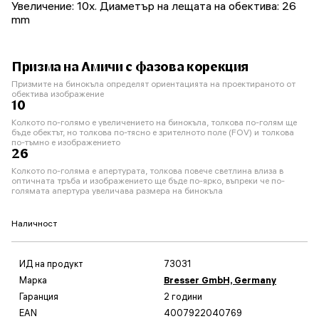
Увеличение: 10x. Диаметър на лещата на обектива: 26
mm
Призма на Амичи с фазова корекция
Призмите на бинокъла определят ориентацията на проектираното от
обектива изображение
10
Колкото по-голямо е увеличението на бинокъла, толкова по-голям ще
бъде обектът, но толкова по-тясно е зрителното поле (FOV) и толкова
по-тъмно е изображението
26
Колкото по-голяма е апертурата, толкова повече светлина влиза в
оптичната тръба и изображението ще бъде по-ярко, въпреки че по-
голямата апертура увеличава размера на бинокъла
Наличност
ИД на продукт
73031
Марка
Bresser GmbH, Germany
Гаранция
2 години
EAN
4007922040769