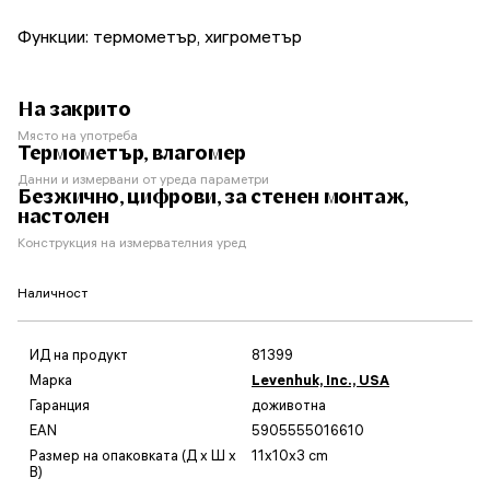
Функции: термометър, хигрометър
На закрито
Място на употреба
Термометър, влагомер
Данни и измервани от уреда параметри
Безжично, цифрови, за стенен монтаж,
настолен
Конструкция на измервателния уред
Наличност
ИД на продукт
81399
Марка
Levenhuk, Inc., USA
Гаранция
доживотна
EAN
5905555016610
Размер на опаковката (Д x Ш x
11x10x3 cm
В)