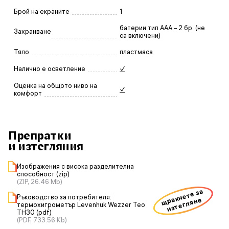
Брой на екраните
1
батерии тип AAA – 2 бр. (не
Захранване
са включени)
Тяло
пластмаса
Налично е осветление
✓
Оценка на общото ниво на
✓
комфорт
Препратки
и изтегляния
Изображения с висока разделителна
способност (zip)
(ZIP, 26.46 Mb)
щракнете за
Ръководство за потребителя:
изтегляне
термохигрометър Levenhuk Wezzer Teo
TH30 (pdf)
(PDF, 733.56 Kb)