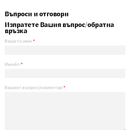
Въпроси и отговори
Изпратете Вашия въпрос/обратна
връзка
Вашето име
*
Имейл
*
Вашият въпрос/коментар
*