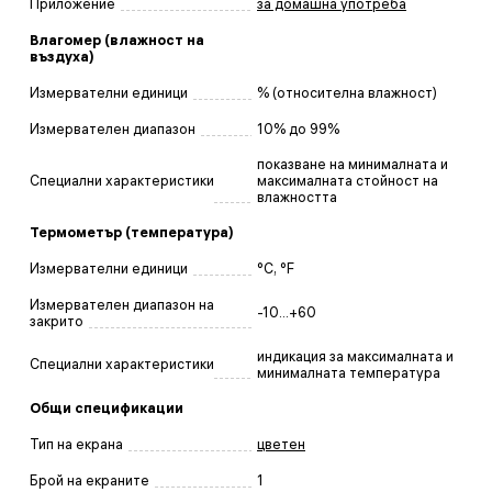
Приложение
за домашна употреба
Влагомер (влажност на
въздуха)
Измервателни единици
% (относителна влажност)
Измервателен диапазон
10% до 99%
показване на минималната и
Специални характеристики
максималната стойност на
влажността
Термометър (температура)
Измервателни единици
°C, °F
Измервателен диапазон на
-10...+60
закрито
индикация за максималната и
Специални характеристики
минималната температура
Общи спецификации
Тип на екрана
цветен
Брой на екраните
1