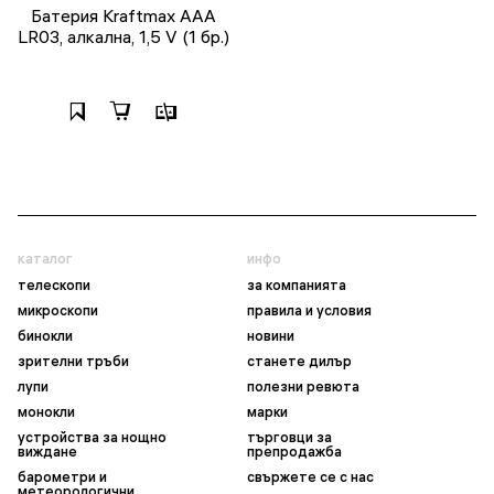
Батерия Kraftmax AAA
LR03, алкална, 1,5 V (1 бр.)
каталог
инфо
телескопи
за компанията
микроскопи
правила и условия
бинокли
новини
зрителни тръби
станете дилър
лупи
полезни ревюта
монокли
марки
устройства за нощно
търговци за
виждане
препродажба
барометри и
свържете се с нас
метеорологични