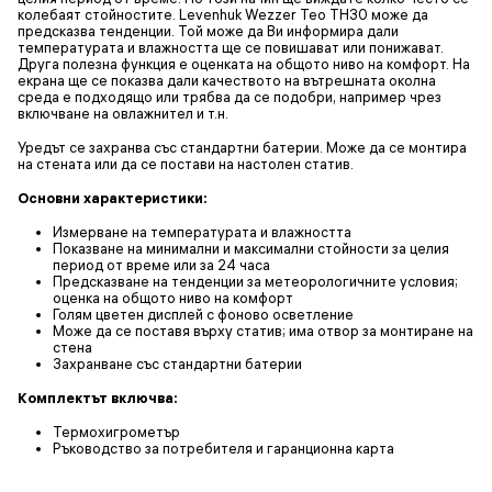
колебаят стойностите. Levenhuk Wezzer Teo TH30 може да
предсказва тенденции. Той може да Ви информира дали
температурата и влажността ще се повишават или понижават.
Друга полезна функция е оценката на общото ниво на комфорт. На
екрана ще се показва дали качеството на вътрешната околна
среда е подходящо или трябва да се подобри, например чрез
включване на овлажнител и т.н.
Уредът се захранва със стандартни батерии. Може да се монтира
на стената или да се постави на настолен статив.
Основни характеристики:
Измерване на температурата и влажността
Показване на минимални и максимални стойности за целия
период от време или за 24 часа
Предсказване на тенденции за метеорологичните условия;
оценка на общото ниво на комфорт
Голям цветен дисплей с фоново осветление
Може да се поставя върху статив; има отвор за монтиране на
стена
Захранване със стандартни батерии
Комплектът включва:
Термохигрометър
Ръководство за потребителя и гаранционна карта