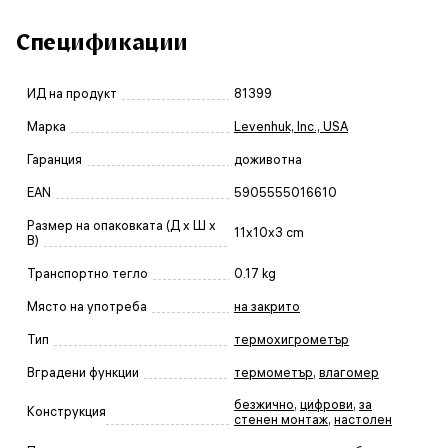
Спецификации
ИД на продукт
81399
Марка
Levenhuk, Inc., USA
Гаранция
доживотна
EAN
5905555016610
Размер на опаковката (Д x Ш x
11x10x3 cm
В)
Транспортно тегло
0.17 kg
Място на употреба
на закрито
Тип
термохигрометър
Вградени функции
термометър
,
влагомер
безжично
,
цифрови
,
за
Конструкция
стенен монтаж
,
настолен