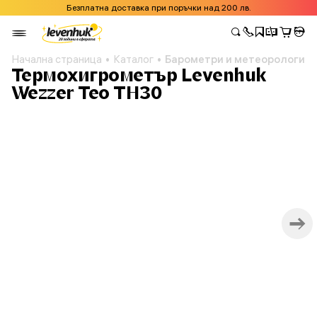
Безплатна доставка при поръчки над 200 лв.
Начална страница
Каталог
Барометри и метеорологичн
Термохигрометър Levenhuk
Wezzer Teo TH30