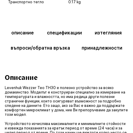
Транспортно тегло
0.17 kg
описание
спецификации
изтегляния
въпроси/обратна връзка
принадлежности
Описание
Levenhuk Wezzer Teo TH30 е полезно устройство за всяко
домакинство. Моделът е конструиран специално за измерване на
температурата и влажността, но има редица други полезни
странични функции, които осигуряват възможност за подробно
следене на данните. Ето защо, ако за Вас е важно да поддържате
комфортен микроклимат у дома, ние Ви препоръчваме да закупите
този модел.
Устройството изчислява максималните и минималните стойности
и извежда показанията за кратък период от време (24 часа) и за
целия период от време. По този начин ще виждате колко често се