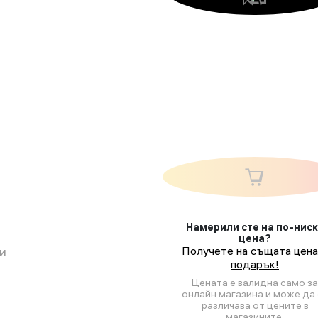
Намерили сте на по-нис
цена?
и
Получете на същата цена
подарък!
Цената е валидна само за
онлайн магазина и може да 
различава от цените в
магазините.