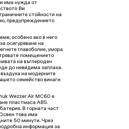
ли има нужда от
йството Ви
граничните стойности на
имо, предупреждението
ме, особено ако в него
 за осигуряване на
егнете главоболие, умора
ветрявате помещението
 нивата на въглероден
еде до невидима заплаха.
 въздуха на модерните
 Вашето семейство винаги
huk Wezzer Air MC60 е
ане пластмаса ABS.
батерия. В горната част
 Освен това има
дните 50 минути. Чрез
 подробна информация за