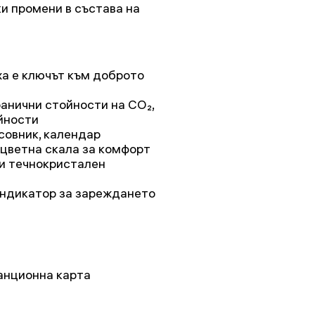
и промени в състава на
ха е ключът към доброто
анични стойности на CO₂,
йности
совник, календар
 цветна скала за комфорт
 и течнокристален
индикатор за зареждането
анционна карта