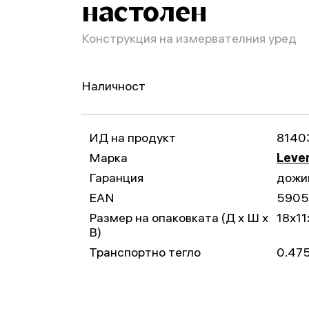
настолен
Конструкция на измервателния уред
Наличност
ИД на продукт
8140
Марка
Leven
Гаранция
дожи
EAN
5905
Размер на опаковката (Д x Ш x
18x11
В)
Транспортно тегло
0.475