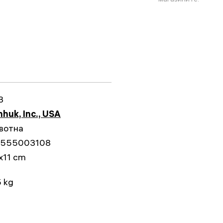
3
huk, Inc., USA
вотна
555003108
x11 cm
 kg