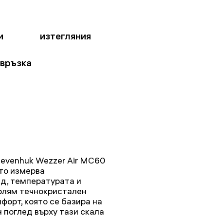
и
изтегляния
 връзка
Levenhuk Wezzer Air MC60
ето измерва
д, температурата и
голям течнокристален
форт, която се базира на
 поглед върху тази скала