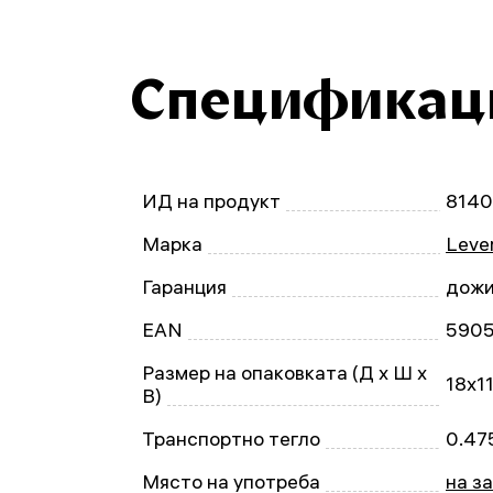
Спецификац
ИД на продукт
814
Марка
Leven
Гаранция
дожи
EAN
590
Размер на опаковката (Д x Ш x
18x1
В)
Транспортно тегло
0.47
Място на употреба
на з