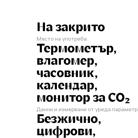
На закрито
Място на употреба
Термометър,
влагомер,
часовник,
календар,
монитор за CO₂
Данни и измервани от уреда параметр
Безжично,
цифрови,