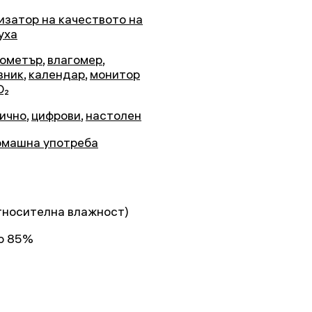
изатор на качеството на
уха
ометър
,
влагомер
,
вник
,
календар
,
монитор
O₂
ично
,
цифрови
,
настолен
омашна употреба
тносителна влажност)
о 85%