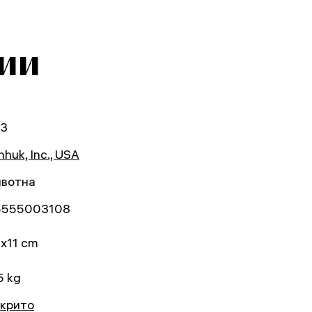
ии
03
huk, Inc., USA
вотна
5555003108
1x11 cm
5 kg
акрито