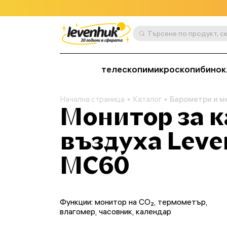
телескопи
микроскопи
бинок
Начална страница
Каталог
Барометри и м
Монитор за к
въздуха Leve
MC60
Функции: монитор на CO₂, термометър,
влагомер, часовник, календар