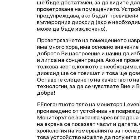
ще бъде достатъчен, за да видите да
проветряване на помещението. Устро
предупреждава, ако бъдат превишени 
въглеродния диоксид (ако е необход
може да бъде изключено).
Проветряването на помещението навре
има много хора, има основно значение
доброто Ви настроение и начин да изб
и липса на концентрация. Ако не про
толкова често, колкото е необходимо,
диоксид ще се повишат и това ще дов
Оставете следенето на качеството на
технологии, за да се чувствате Вие и
добре!
ЕЕлегантното тяло на монитора Leven
произведено от устойчива на поврежд
Мониторът се захранва чрез вградена 
на екрана се показват часът и датата.
хронология на измерванията за после
това устройство можете да получите