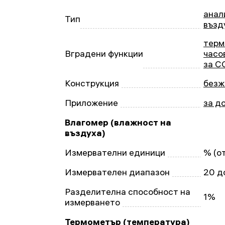
анал
Тип
възд
терм
Вградени функции
часо
за C
Конструкция
безж
Приложение
за д
Влагомер (влажност на
въздуха)
Измервателни единици
% (о
Измервателен диапазон
20 д
Разделителна способност на
1%
измерването
Термометър (температура)