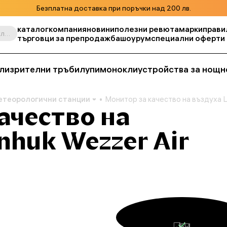
Безплатна доставка при поръчки над 200 лв.
каталог
компания
новини
полезни ревюта
марки
прави
Търсене по продукт, складова единица, категория и т.н.
търговци за препродажба
шоурум
специални оферти
ли
зрителни тръби
лупи
монокли
устройства за нощн
етеорологични станции
Монитор за качество на въздуха 
ачество на
nhuk Wezzer Air