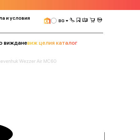
ла и условия
BG
о виждане
виж целия каталог
Levenhuk Wezzer Air MC60