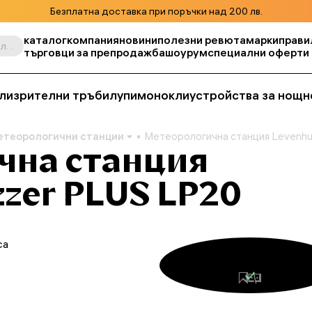
Безплатна доставка при поръчки над 200 лв.
каталог
компания
новини
полезни ревюта
марки
прави
Търсене по продукт, складова единица, категория и т.н.
търговци за препродажба
шоурум
специални оферти
ли
зрителни тръби
лупи
монокли
устройства за нощн
етеорологични станции
Метеорологична станция Levenh
чна станция
zer PLUS LP20
са