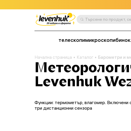
телескопи
микроскопи
бинок
Начална страница
Каталог
Барометри и м
Метеорологи
Levenhuk Wez
Функции: термометър, влагомер. Включени 
три дистанционни сензора