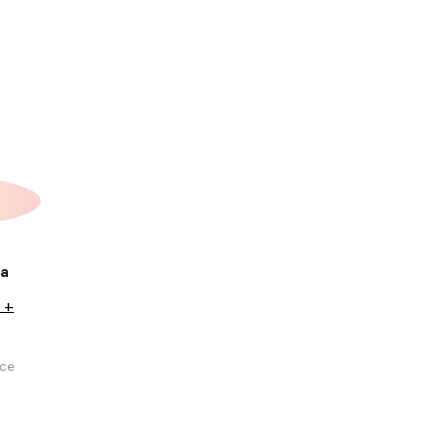
ка
 +
се