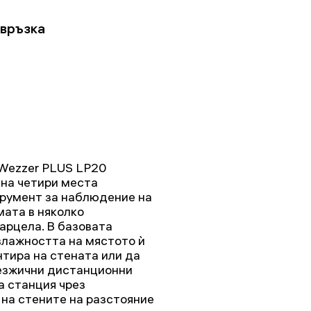
 връзка
Wezzer PLUS LP20
на четири места
трумент за наблюдение на
мата в няколко
арцела. В базовата
влажността на мястото ѝ
нтира на стената или да
безжични дистанционни
а станция чрез
 на стените на разстояние