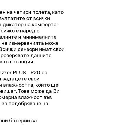
ен на четири полета, като
езултатите от всички
индикатор на комфорта:
всичко е наред с
алните и минималните
а на измерванията може
 Всички сензори имат свои
 проверявате данните
овата станция.
ezzer PLUS LP20 са
а зададете свои
и влажността, които ще
евишат. Това може да Ви
комерна влажност във
 за подобряване на
лни батерии за