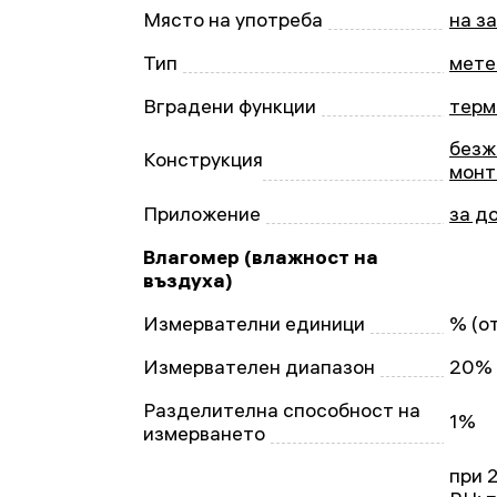
Място на употреба
на з
Тип
мете
Вградени функции
терм
безж
Конструкция
мон
Приложение
за д
Влагомер (влажност на
въздуха)
Измервателни единици
% (о
Измервателен диапазон
20% 
Разделителна способност на
1%
измерването
при 