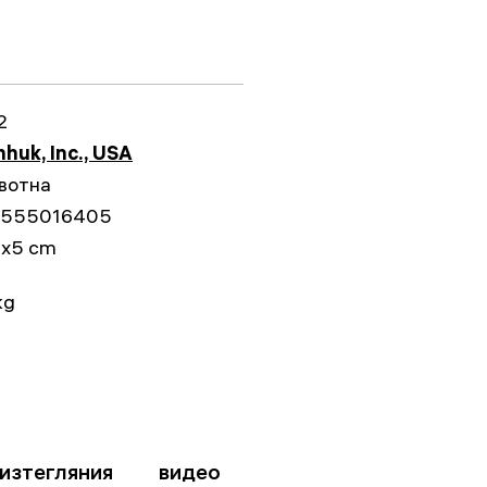
2
huk, Inc., USA
вотна
555016405
3x5 cm
kg
изтегляния
видео