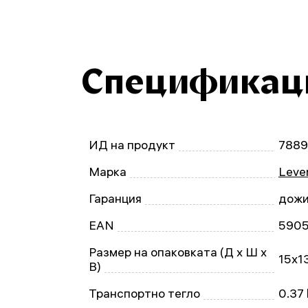
Спецификац
ИД на продукт
788
Марка
Leven
Гаранция
дожи
EAN
590
Размер на опаковката (Д x Ш x
15x1
В)
Транспортно тегло
0.37