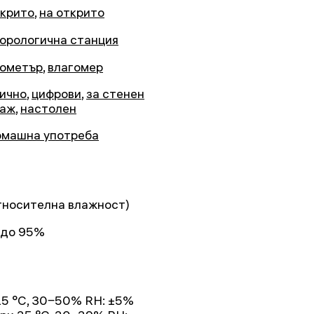
акрито
,
на открито
орологична станция
ометър
,
влагомер
ично
,
цифрови
,
за стенен
таж
,
настолен
омашна употреба
тносителна влажност)
до 95%
25 °C, 30‒50% RH: ±5%