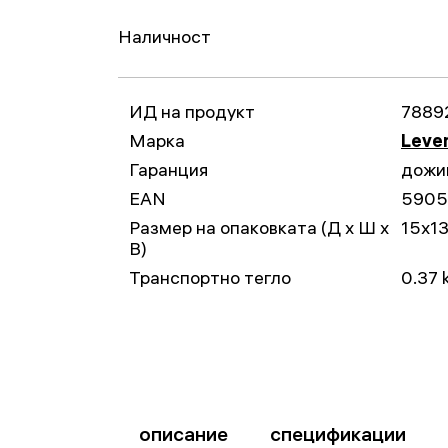
Наличност
ИД на продукт
7889
Марка
Leven
Гаранция
дожи
EAN
5905
Размер на опаковката (Д x Ш x
15x1
В)
Транспортно тегло
0.37 
описание
спецификации