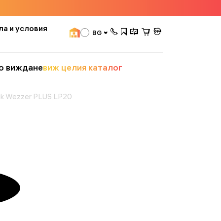
ла и условия
BG
о виждане
виж целия каталог
uk Wezzer PLUS LP20