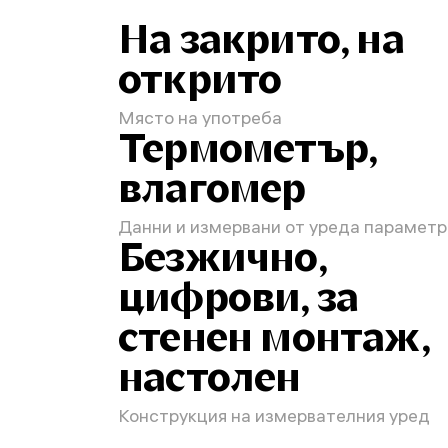
На закрито, на
открито
Място на употреба
Термометър,
влагомер
Данни и измервани от уреда параметр
Безжично,
цифрови, за
стенен монтаж,
настолен
Конструкция на измервателния уред