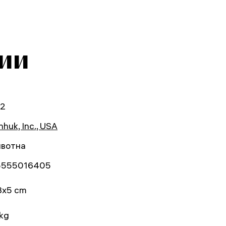
ии
92
huk, Inc., USA
вотна
5555016405
3x5 cm
 kg