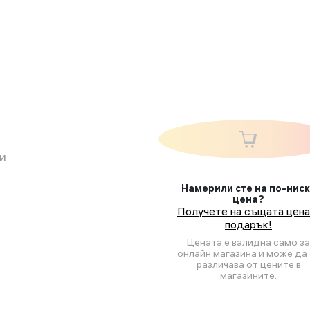
и
Намерили сте на по-нис
цена?
Получете на същата цена
подарък!
Цената е валидна само за
онлайн магазина и може да 
различава от цените в
магазините.