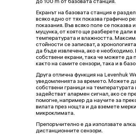
до 100 m от базовата станция.
Екранът на базовата станция е раздел
всяко едно от тях показва графично р
показания. Във всяко поле се показва 
муцунка, от която ще разберете дали 
температурата и влажността. Максим
стойности се записват, а хронологият
да бъде извлечена, ако е необходимо.
собствени екрани, така че можете да
както на самите сензори, така и в баз
Друга отлична функция на Levenhuk W
уведомленията за времето. Можете д
собствени граници на температурата 
задействат алармен сигнал, ако се пр
помогне, например да научите за пре
вилата през нощта и да вземете мерки
микроклимата.
Препоръчително е да използвате алка
дистанционните сензори.