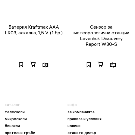
Батерия Kraftmax AAA
Сензор за
LR03, алкална, 1,5 V (1 бр.)
метеорологични станции
Levenhuk Discovery
Report W30-S
каталог
инфо
телескопи
за компанията
микроскопи
правила и условия
бинокли
новини
зрителни тръби
станете дилър