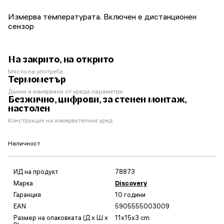
Измерва температурата. Включен е дистанционен
сензор
На закрито, на открито
Място на употреба
Термометър
Данни и измервани от уреда параметри
Безжично, цифрови, за стенен монтаж,
настолен
Конструкция на измервателния уред
Наличност
ИД на продукт
78873
Марка
Discovery
Гаранция
10 години
EAN
5905555003009
Размер на опаковката (Д x Ш x
11x15x3 cm