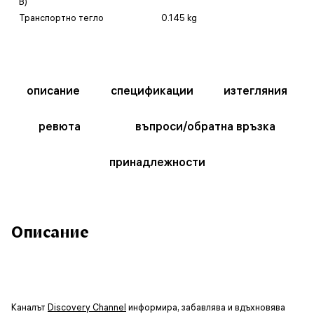
В)
Транспортно тегло
0.145 kg
описание
спецификации
изтегляния
ревюта
въпроси/обратна връзка
принадлежности
Описание
Каналът
Discovery Channel
информира, забавлява и вдъхновява