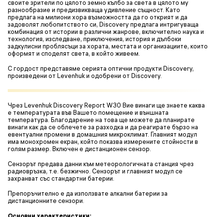
своите зрители по цялото земно кълбо за света в цялото му
разнообразие и предизвикваща удивление същност. Като
предлага на милиони хора възможността да го открият и да
задоволят любопитството си, Discovery предлага интригуваща
комбинация от истории в различни жанрове, включително наука и
технология, изследване, приключения, история и дълбоки
задкулисни проблясъци за хората, местата и организациите, които
оформят и споделят света, в който живеем.
С гордост представяме серията оптични продукти Discovery,
произведени от Levenhuk и одобрени от Discovery.
Чрез Levenhuk Discovery Report W30 Вие винаги ще знаете каква
е температурата във Вашето помещение и външната
температура. Благодарение на това ще можете да планирате
винаги как да се облечете за разходка и да реагирате бързо на
евентуални промени в домашния микроклимат. Главният модул
има монохромен екран, който показва измерените стойности в
голям размер. Включен е дистанционен сензор.
Сензорът предава данни към метеорологичната станция чрез
радиовръзка, т.е. безжично. Сензорът и главният модул се
захранват със стандартни батерии.
Препоръчително е да използвате алкални батерии за
дистанционните сензори.
Основни характеристики: