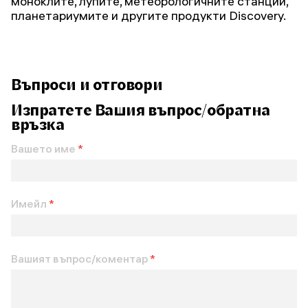
моноклите, лупите, метеорологичните станции,
планетариумите и другите продукти Discovery.
Въпроси и отговори
Изпратете Вашия въпрос/обратна
връзка
Вашето име
*
Имейл
*
Вашият въпрос/коментар
*