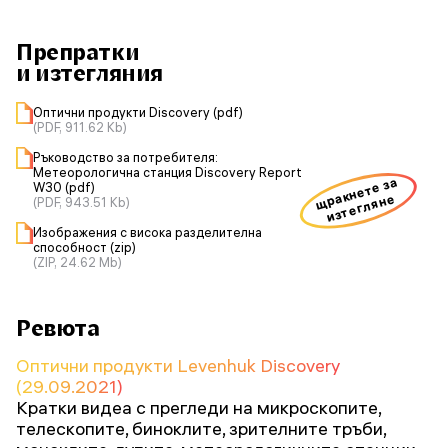
Препратки
и изтегляния
Оптични продукти Discovery (pdf)
(PDF, 911.62 Kb)
Ръководство за потребителя:
Метеорологична станция Discovery Report
щракнете за
W30 (pdf)
изтегляне
(PDF, 943.51 Kb)
Изображения с висока разделителна
способност (zip)
(ZIP, 24.62 Mb)
Ревюта
Оптични продукти Levenhuk Discovery
(29.09.2021)
Кратки видеа с прегледи на микроскопите,
телескопите, биноклите, зрителните тръби,