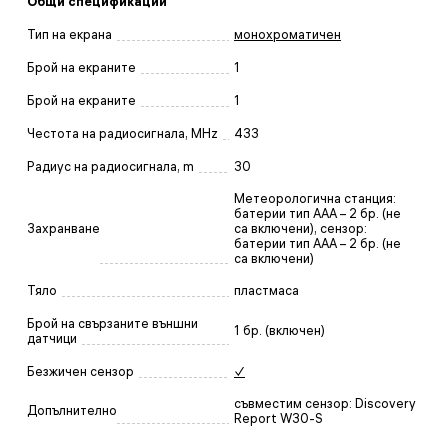
Общи спецификации
Тип на екрана
монохроматичен
Брой на екраните
1
Брой на екраните
1
Честота на радиосигнала, MHz
433
Радиус на радиосигнала, m
30
Метеорологична станция:
батерии тип AAA – 2 бр. (не
Захранване
са включени), сензор:
батерии тип AAA – 2 бр. (не
са включени)
Тяло
пластмаса
Брой на свързаните външни
1 бр. (включен)
датчици
Безжичен сензор
✓
съвместим сензор: Discovery
Допълнително
Report W30-S