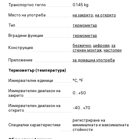
Транспортно тегло
0.145 kg
Място на употреба
на закрито
,
на открито
Тип
термометър
Вградени функции
термометър
безжично
,
цифрови
,
за
Конструкция
стенен монтаж
,
настолен
Приложение
за домашна употреба
Термометър (температура)
Измервателни единици
°C, °F
Измервателен диапазон на
0...+50
закрито
Измервателен диапазон на
-40...+70
открито
регистриране на
Специални характеристики
минималната и максималната
стойности