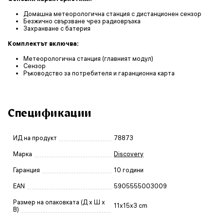
Домашна метеорологична станция с дистанционен сензор
Безжично свързване чрез радиовръзка
Захранване с батерия
Комплектът включва:
Метеорологична станция (главният модул)
Сензор
Ръководство за потребителя и гаранционна карта
Спецификации
ИД на продукт
78873
Марка
Discovery
Гаранция
10 години
EAN
5905555003009
Размер на опаковката (Д x Ш x
11x15x3 cm
В)